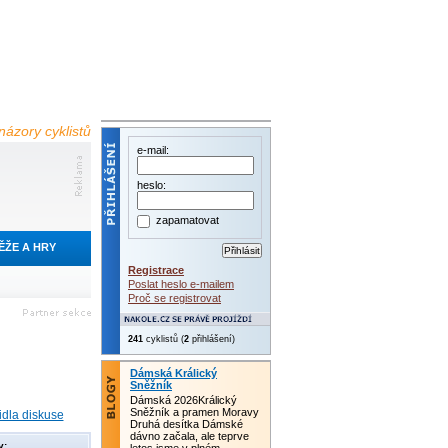
názory cyklistů
e-mail:
heslo:
zapamatovat
ĚŽE A HRY
Registrace
Poslat heslo e-mailem
Proč se registrovat
245
cyklistů (
2
přihlášení)
Dámská Králický
Sněžník
Dámská 2026Králický
Sněžník a pramen Moravy
idla diskuse
Druhá desítka Dámské
dávno začala, ale teprve
y: