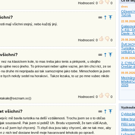
Co se děj
Hodnocení: 0
0
dnes
Oživení H
Točník
šichni?
22.08.2026
tli mají všichni stejný, nebo každý jiný.
Galasova
Č.411 ' D
Davle - 
Hodnocení: 0
0
29.08.2026
ŠVEJKO
Turistika,
setkání 
 všichni?
29.08.2026
ny nez na klasickem kole, to mas treba jako tenis a pinkponk, u obojiho
2. CYKL
to uplne neco jineho. To prirovnani neber uplne vazne, jen tim chci rict, ze se
Orešán d
ednoho na druhe mi nepripada asi tak samozrejme jako tobe. Mimochodem ja jsem
09.09.2026
, ze bych nekdy sedel na horakovi.. Takze lezaka, to uz po mne vubec nikdo
Mezináro
lehokol Č
2026
Hodnocení: 0
0
otakale@seznam.xx
))
Vyzkouše
et všichni?
Cyklozáj
 nejvíc mě bavila turistika na delší vzdálenosti. Trochu jsem se o to občas
Inline bru
nijak soustavně. Pak jsem si poblíž Uh. Brodu vzpomněl, že tam sídlí Azub,
Pěší turis
a už jsem byl chycený. Ti zbylí dva jsou taky chycení, ale ne tak moc, aby
Splavová
eden z nich teď dostane levně moje havarované lehokolo po opravě.
Lyžování