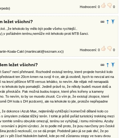
Hodnocení: 0
0
orpedo)
m ležet všichni?
ické..,že lehokolo by mělo být podle všeho rychlejší..
ty),v pořádném terénu,nemůže mít lehokolo proti MTB šanci.
Hodnocení: 0
0
artin-Koala-Cakl (
martincakl@seznam.xx
))
dem ležet všichni?
t šanci" není přehnané. Rozhodně existují terény, které projede horské kolo
ředstavit ten 20cm kmen na svojí 4-ce, ale já osobně, bych to nevzal ani na
tí na lesní pěšince MTB versus lehátko, to nevím. Ale nějak mě nenapadá
o lehokolo bylo pomalejší. Jedině právě to, že někdy budeš muset dolů a
orák přeskáče. Pak možná budou kopce, které přes kořeny a kameny
no. To nevím, to by se muselo zkusit. Co vím je, že existují zkopce, které
romě DH kola s DH jezdcem), ale na lehokole to jde, protože nepřepadne
m, že dokonce i Azub Max, nejteréněji vyhlížející komerčně dělané kolo co
 úmyslem zvládat těžký terén. I tohle je ještě pořád turistický trekking mezi
e v tomhle směru obvykle omezují, terénu se vyhýbají, i tomu mírnému. Azuby
e srovnání s jinými výrobci. Je to podle mě proto, že jsou navrženy pro české
tšina jezdců nezkouší, co se dá projet. Podobně jako já se pak diví, že po
 jet i v pět čísel hlubokém bahně, kde po mě zůstanou stopy ve tvaru dvou