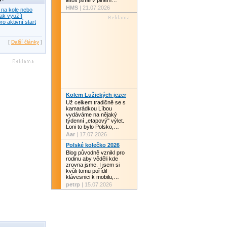
letos jsme v plném…
HMS
| 21.07.2026
 na kole nebo
ak využít
ro aktivní start
[
Další články
]
Kolem Lužických jezer
Už celkem tradičně se s
kamarádkou Líbou
vydáváme na nějaký
týdenní „etapový" výlet.
Loni to bylo Polsko,…
Aar
| 17.07.2026
Polské kolečko 2026
Blog původně vznikl pro
rodinu aby věděli kde
zrovna jsme. I jsem si
kvůli tomu pořídil
klávesnici k mobilu,…
petrp
| 15.07.2026