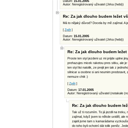
Datum:
15.01.2005
Autor: Neregistrovaný uživatel (Jirka (hebi))
Re: Za jak dlouho budem ležet v
Má to nějaký důvod? Docela by mě zajímal. A jes
[
Zpět
]
Datum:
15.01.2005
Autor: Neregistrovaný uživatel (Jirka (hebi))
Re: Za jak dlouho budem ležet
Proste ten styl jezdeni uz mi prijde uplne ji
prehazujes micek raketou pres sitku, ale je 
ten styl lisi natolik, ze prejit jen tak z j
silnicar a osobne si ani neumim predstavit
nemuze chtit :)
[
Zpět
]
Datum:
17.01.2005
Autor: Neregistrovaný uživatel (notakale (
n
Re: Za jak dlouho budem lež
Tak už ti rozumím. To já jezdil na treku,
zajímal, když jsem to někde uviděl, ale 
zajeli jsme tam s kamarádama vyzkoušet 
do toho byli ochotní dát tolik peněz. J