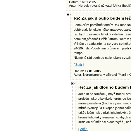
Datum:
16.01.2005
Autor: Neregistrovaný uživatel (Jirka (hebi)
Re: Za jak dlouho budem lež
Lehokolům poměrně fandím..tak mne sna
době stalo lehokolo nějak masovou záležit
rád bych zastánce lehokol viděl na tras
potokem,přeskočit ležící strom 20cm v 
V jiném threadu zde na serveru se někdo p
24-29km/h..Podobným průměrem jezdí kaž
tempo..
Nicméně rád bych se na lehokole svezl,m
[
Zpět
]
Datum:
17.01.2005
Autor: Neregistrovaný uživatel (Martin-K
Re: Za jak dlouho budem l
Jezdím na silničce (i když trochu sta
projedu i skoro jakýkoliv terén, co j
mírně pomalejší (trochu vyšší hmotnos
mírně rychlejší a z kopce jednoznačn
takže ještě nejsu nijak lehokolově tré
kromě toho taky trénujou. Kdybych měl
silnicích průměr asi o dost vyšší, než 
[
Zpět
]