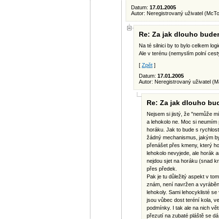
Datum:
17.01.2005
Autor: Neregistrovaný uživatel (McT
Re: Za jak dlouho bude
Na té silnici by to bylo celkem log
Ale v terénu (nemyslím polní ces
[
Zpět
]
Datum:
17.01.2005
Autor: Neregistrovaný uživatel (M
Re: Za jak dlouho bu
Nejsem si jistý, že "nemůže mí
a lehokolo ne. Moc si neumím p
horáku. Jak to bude s rychlos
žádný mechanismus, jakým by t
přenášet přes kmeny, který h
lehokolo nevyjede, ale horák a
nejdou sjet na horáku (snad k
přes předek.
Pak je tu důležitý aspekt v to
znám, není navržen a vyráběn s
lehokoly. Sami lehocyklisté s
jsou vůbec dost teréní kola, v
podmínky. I tak ale na nich vě
přezutí na zubaté pláště se dá