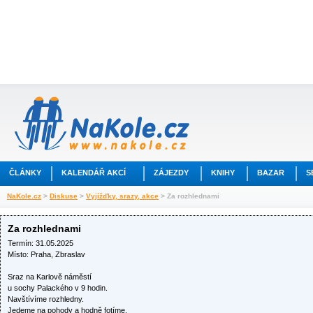
ČLÁNKY
KALENDÁŘ AKCÍ
ZÁJEZDY
KNIHY
BAZAR
S
NaKole.cz
>
Diskuse
>
Vyjížďky, srazy, akce
> Za rozhlednami
Za rozhlednami
Termín: 31.05.2025
Místo: Praha, Zbraslav
Sraz na Karlově náměstí
u sochy Palackého v 9 hodin.
Navštívíme rozhledny.
Jedeme na pohody a hodně fotíme.