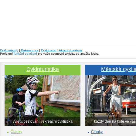
Cyklozájezdy
|
Dokempu.cz
|
Cyklobazar
|
Aktivni dovolená
Perfektní
funkční oblečení
pro vaše sportovní aktivity, od značky Moira.
Cykloturistika
Městská cyklis
výlety, cestování, rekreační cyklistika
každý den na kole ve va
Články
Články