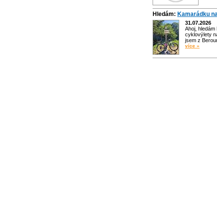
Hledám:
Kamarádku na
31.07.2026
Ahoj, hledám
cyklovýlety n
jsem z Bero
více »