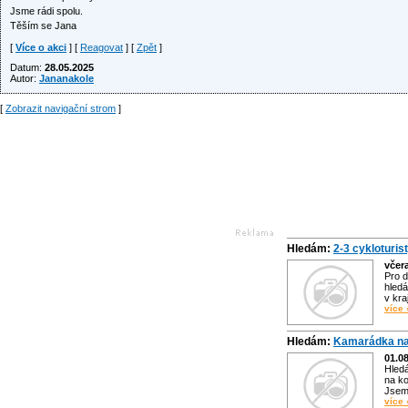
Jsme rádi spolu.
Těším se Jana
[
Více o akci
] [
Reagovat
] [
Zpět
]
Datum:
28.05.2025
Autor:
Jananakole
[
Zobrazit navigační strom
]
Hledám:
2-3 cykloturis
včer
Pro d
hledá
v kra
více 
Hledám:
Kamarádka na
01.0
Hled
na ko
Jsem 
více 