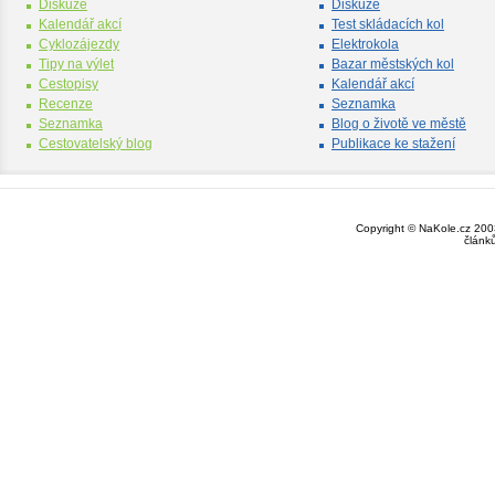
Diskuze
Diskuze
Kalendář akcí
Test skládacích kol
Cyklozájezdy
Elektrokola
Tipy na výlet
Bazar městských kol
Cestopisy
Kalendář akcí
Recenze
Seznamka
Seznamka
Blog o životě ve městě
Cestovatelský blog
Publikace ke stažení
Copyright © NaKole.cz 2003
článk