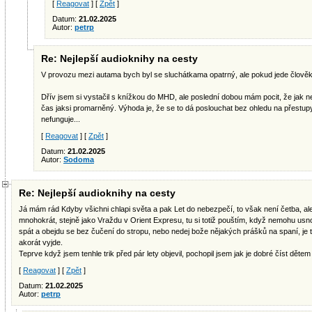
[
Reagovat
] [
Zpět
]
Datum:
21.02.2025
Autor:
petrp
Re: Nejlepší audioknihy na cesty
V provozu mezi autama bych byl se sluchátkama opatrný, ale pokud jede člověk 
Dřív jsem si vystačil s knížkou do MHD, ale poslední dobou mám pocit, že jak n
čas jaksi promarněný. Výhoda je, že se to dá poslouchat bez ohledu na přestupy
nefunguje...
[
Reagovat
] [
Zpět
]
Datum:
21.02.2025
Autor:
Sodoma
Re: Nejlepší audioknihy na cesty
Já mám rád Kdyby všichni chlapi světa a pak Let do nebezpečí, to však není četba, al
mnohokrát, stejně jako Vraždu v Orient Expresu, tu si totiž pouštím, když nemohu usnou
spát a obejdu se bez čučení do stropu, nebo nedej bože nějakých prášků na spaní, je 
akorát vyjde.
Teprve když jsem tenhle trik před pár lety objevil, pochopil jsem jak je dobré číst dětem
[
Reagovat
] [
Zpět
]
Datum:
21.02.2025
Autor:
petrp