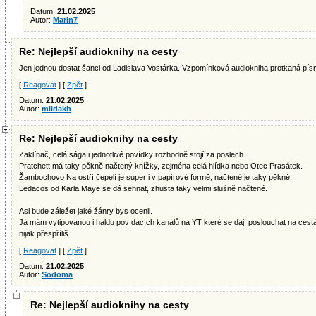
Datum:
21.02.2025
Autor:
Marin7
Re: Nejlepší audioknihy na cesty
Jen jednou dostat šanci od Ladislava Vostárka. Vzpomínková audiokniha protkaná písn
[
Reagovat
] [
Zpět
]
Datum:
21.02.2025
Autor:
mildakh
Re: Nejlepší audioknihy na cesty
Zaklínač, celá sága i jednotlivé povídky rozhodně stojí za poslech.
Pratchett má taky pěkně načtený knížky, zejména celá hlídka nebo Otec Prasátek.
Žambochovo Na ostří čepelí je super i v papírové formě, načtené je taky pěkně.
Ledacos od Karla Maye se dá sehnat, zhusta taky velmi slušně načtené.
Asi bude záležet jaké žánry bys ocenil.
Já mám vytipovanou i haldu povídacích kanálů na YT které se dají poslouchat na cest
nijak přespříliš.
[
Reagovat
] [
Zpět
]
Datum:
21.02.2025
Autor:
Sodoma
Re: Nejlepší audioknihy na cesty