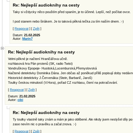
Re: Nejlepší audioknihy na cesty
Taky si vždycky něco pouštím před spaním, je to účinné. Lepší, než počítat ovce.
I pod stanem nebo širákem. Je to taková pěkná tečka za tím naším dnem. :-)
[
Reagovat
] [
Zpět
]
Datum:
21.02.2025
Autor:
Marin7
Re: Nejlepší audioknihy na cesty
Velmi pěkné je načtení Hraničářova učně.
rozhlasová hra Pán prstenů (SK, radio Twist)
Vondruškovy Epopeje- Husitská,Lucemburská,Přemyslovská
Načtené detektivky Dominika Dána. Jen občas až poněkud příliš popisují doby nedávné
Historické detektivky J.Červenáka (Stein, Barbarič, Jaroš)
Toulky českou minulostí (V.Hora), pořad CZ rozhlasu, čtení na pokračování.
[
Reagovat
] [
Zpět
]
Datum:
21.02.2025
Autor:
cibi
Re: Nejlepší audioknihy na cesty
Ty toulky vlastně taky znám a mám je jako oblíbené. Ale nikdy jsem neslyšel díly p
zase nevím nic o pravěku a začal znova. :-)
[
Reagovat
] [
Zpět
]