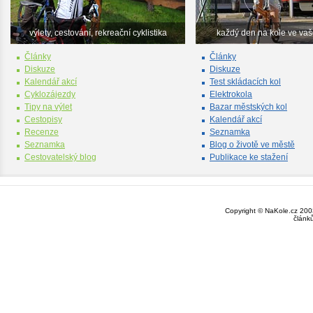
výlety, cestování, rekreační cyklistika
každý den na kole ve va
Články
Články
Diskuze
Diskuze
Kalendář akcí
Test skládacích kol
Cyklozájezdy
Elektrokola
Tipy na výlet
Bazar městských kol
Cestopisy
Kalendář akcí
Recenze
Seznamka
Seznamka
Blog o životě ve městě
Cestovatelský blog
Publikace ke stažení
Copyright © NaKole.cz 2003
článk