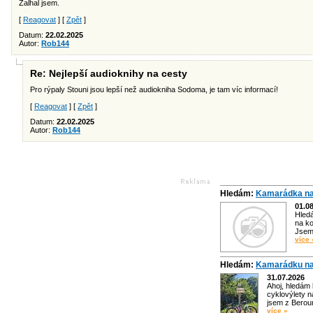
Zalhal jsem.
[
Reagovat
] [
Zpět
]
Datum:
22.02.2025
Autor:
Rob144
Re: Nejlepší audioknihy na cesty
Pro rýpaly Stouni jsou lepší než audiokniha Sodoma, je tam víc informací!
[
Reagovat
] [
Zpět
]
Datum:
22.02.2025
Autor:
Rob144
Hledám:
Kamarádka na
01.0
Hled
na ko
Jsem 
více 
Hledám:
Kamarádku na
31.07.2026
Ahoj, hledám
cyklovýlety n
jsem z Bero
více »