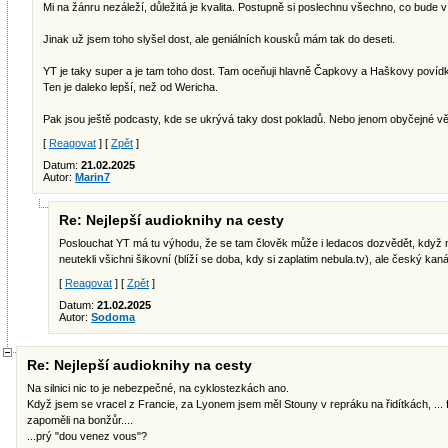
Mi na žánru nezáleží, důležitá je kvalita. Postupně si poslechnu všechno, co bude v
Jinak už jsem toho slyšel dost, ale geniálních kousků mám tak do deseti.
YT je taky super a je tam toho dost. Tam oceňuji hlavně Čapkovy a Haškovy povídky
Ten je daleko lepší, než od Wericha.
Pak jsou ještě podcasty, kde se ukrývá taky dost pokladů. Nebo jenom obyčejné vě
[
Reagovat
] [
Zpět
]
Datum:
21.02.2025
Autor:
Marin7
Re: Nejlepší audioknihy na cesty
Poslouchat YT má tu výhodu, že se tam člověk může i ledacos dozvědět, když n
neutekli všichni šikovní (blíží se doba, kdy si zaplatim nebula.tv), ale český kanál
[
Reagovat
] [
Zpět
]
Datum:
21.02.2025
Autor:
Sodoma
Re: Nejlepší audioknihy na cesty
Na silnici nic to je nebezpečné, na cyklostezkách ano.
Když jsem se vracel z Francie, za Lyonem jsem měl Stouny v repráku na řidítkách, ... f
zapoměli na bonžůr....
...prý "dou venez vous"?