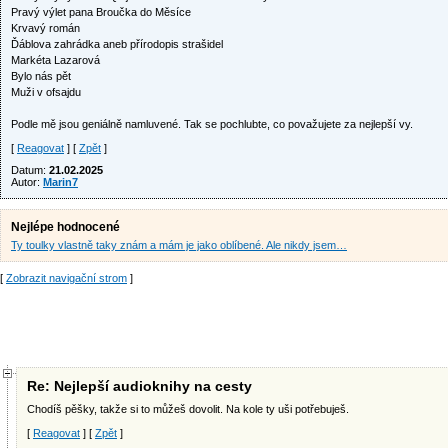
Pravý výlet pana Broučka do Měsíce
Krvavý román
Ďáblova zahrádka aneb přírodopis strašidel
Markéta Lazarová
Bylo nás pět
Muži v ofsajdu
Podle mě jsou geniálně namluvené. Tak se pochlubte, co považujete za nejlepší vy.
[
Reagovat
] [
Zpět
]
Datum:
21.02.2025
Autor:
Marin7
Nejlépe hodnocené
Ty toulky vlastně taky znám a mám je jako oblíbené. Ale nikdy jsem…
[
Zobrazit navigační strom
]
Re: Nejlepší audioknihy na cesty
Chodíš pěšky, takže si to můžeš dovolit. Na kole ty uši potřebuješ.
[
Reagovat
] [
Zpět
]