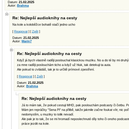
Datum:
21.02.2025
Autor:
Brahma
Re: Nejlepší audioknihy na cesty
Na kole a koloběžce bohatě stačí jedno ucho
[
Reagovat
] [
Zpět
]
Datum:
21.02.2025
Autor:
Marin7
Re: Nejlepší audioknihy na cesty
Když já bych vlastně raději poslouchal klasickou muziku. No a do té by mi druh
za mne raději poslouchám ticho a když už hluk, tak detekuji ta auta.
Ale pokud to zvládáš, tak je to určitě prímové zpestření.
[
Reagovat
] [
Zpět
]
Datum:
21.02.2025
Autor:
Brahma
Re: Nejlepší audioknihy na cesty
Já to mám tak, že pokud cestuji MHD, pak poslouchám podcasty či četbu. P
Mám jen repráčky "Sena Pi" na přilbě, takže jakmile začne foukat vítr, nic p
nedomyslím, u muziky to tolik nevadí.
Ale pak je to tak, že se mi hromadí neposlechnuté díly toho či onoho podcas
práce jezdit na kole.