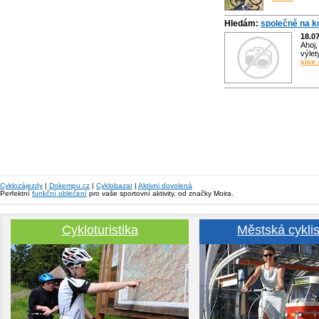
Hledám:
společně na k
18.0
Ahoj,
výlet
více 
Cyklozájezdy
|
Dokempu.cz
|
Cyklobazar
|
Aktivni dovolená
Perfektní
funkční oblečení
pro vaše sportovní aktivity, od značky Moira.
Cykloturistika
Městská cyklis