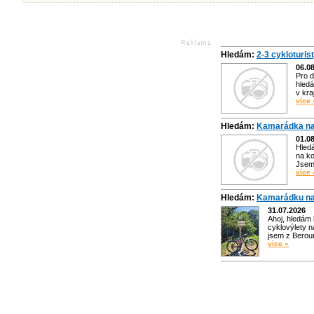
Hledám:
2-3 cykloturis
06.0
Pro d
hledá
v kra
více 
Hledám:
Kamarádka na
01.0
Hled
na ko
Jsem 
více 
Hledám:
Kamarádku na
31.07.2026
Ahoj, hledám
cyklovýlety n
jsem z Bero
více »