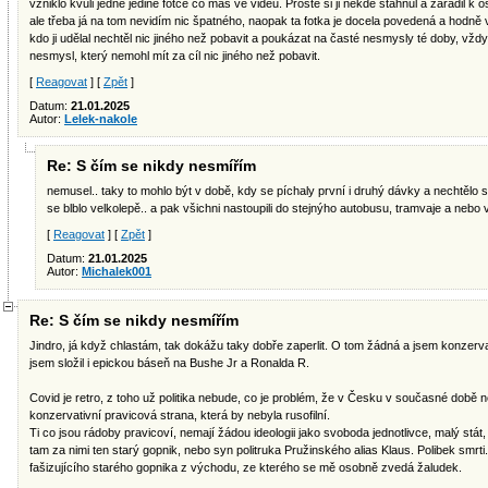
vzniklo kvůli jedné jediné fotce co máš ve videu. Prostě si ji někde stáhnul a zařadil k 
ale třeba já na tom nevidím nic špatného, naopak ta fotka je docela povedená a hodně v
kdo ji udělal nechtěl nic jiného než pobavit a poukázat na časté nesmysly té doby, vžd
nesmysl, který nemohl mít za cíl nic jiného než pobavit.
[
Reagovat
] [
Zpět
]
Datum:
21.01.2025
Autor:
Lelek-nakole
Re: S čím se nikdy nesmířím
nemusel.. taky to mohlo být v době, kdy se píchaly první i druhý dávky a nechtělo se,
se blblo velkolepě.. a pak všichni nastoupili do stejnýho autobusu, tramvaje a nebo 
[
Reagovat
] [
Zpět
]
Datum:
21.01.2025
Autor:
Michalek001
Re: S čím se nikdy nesmířím
Jindro, já když chlastám, tak dokážu taky dobře zaperlit. O tom žádná a jsem konzerv
jsem složil i epickou báseň na Bushe Jr a Ronalda R.
Covid je retro, z toho už politika nebude, co je problém, že v Česku v současné době
konzervativní pravicová strana, která by nebyla rusofilní.
Ti co jsou rádoby pravicoví, nemají žádou ideologii jako svoboda jednotlivce, malý stát
tam za nimi ten starý gopnik, nebo syn politruka Pružinského alias Klaus. Polibek smrti. 
fašizujícího starého gopnika z východu, ze kterého se mě osobně zvedá žaludek.