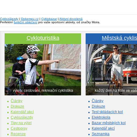
Cyklozájezdy
|
Dokempu.cz
|
Cyklobazar
|
Aktivni dovolená
Perfektní
funkční oblečení
pro vaše sportovní aktivity, od značky Moira.
Cykloturistika
Městská cyklis
výlety, cestování, rekreační cyklistika
každý den na kole ve va
Články
Články
Diskuze
Diskuze
Kalendář akcí
Test skládacích kol
Cyklozájezdy
Elektrokola
Tipy na výlet
Bazar městských kol
Cestopisy
Kalendář akcí
Recenze
Seznamka