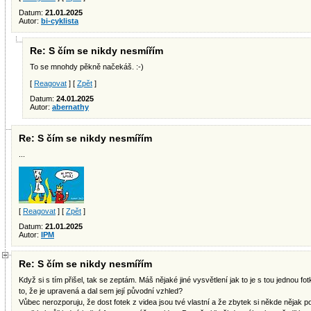
Datum:
21.01.2025
Autor:
bi-cyklista
Re: S čím se nikdy nesmířím
To se mnohdy pěkně načekáš. :-)
[
Reagovat
] [
Zpět
]
Datum:
24.01.2025
Autor:
abernathy
Re: S čím se nikdy nesmířím
...
[
Reagovat
] [
Zpět
]
Datum:
21.01.2025
Autor:
IPM
Re: S čím se nikdy nesmířím
Když si s tím přišel, tak se zeptám. Máš nějaké jiné vysvětlení jak to je s tou jednou f
to, že je upravená a dal sem její původní vzhled?
Vůbec nerozporuju, že dost fotek z videa jsou tvé vlastní a že zbytek si někde nějak 