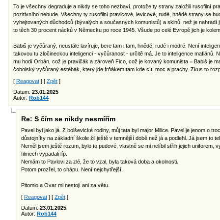
To je všechny degraduje a nikdy se toho nezbaví, protože ty strany založili rusofilní p
pozitivního nebude. Všechny ty rusofilní pravicové, levicové, rudé, hnědé strany se b
vyhejtovaných důchodců (bývalých a současných komunistů) a skinů, než je nahradí ji
to těch 30 procent nácků v Německu po roce 1945. Všude po celé Evropě jich je kolem 
Babiš je vyčůraný, neustále lavíruje, bere tam i tam, hnědé, rudé i modré. Není inteligen
takovou tu zločineckou inteligenci - vyčůranost - určitě má. Je to inteligence mafiánů
mu hodí Orbán, což je pravičák a zároveň Fico, což je kovaný komunista = Babiš je m
čobolský vyčůraný estébák, který jde frňákem tam kde cítí moc a prachy. Zkus to roz
[
Reagovat
] [
Zpět
]
Datum:
23.01.2025
Autor:
Rob144
Re: S čím se nikdy nesmířím
Pavel byl jako já. Z bolševické rodiny, můj tata byl major Milice. Pavel je jenom o tr
důstojníky na základní škole žil ještě v temnější době než já a podlehl. Já jsem to t
Neměl jsem ještě rozum, bylo to pudové, vlastně se mi nelíbil střih jejich uniforem, v
filmech vypadali líp.
Nemám to Pavlovi za zlé, že to vzal, byla taková doba a okolnosti.
Potom prozřel, to chápu. Není nejchytřejší.
Pitomio a Ovar mi nestojí ani za větu.
[
Reagovat
] [
Zpět
]
Datum:
23.01.2025
Autor:
Rob144