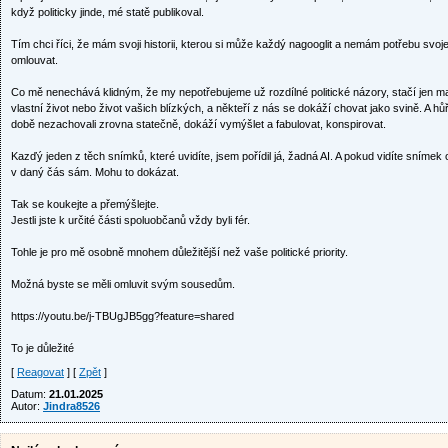
když politicky jinde, mé statě publikoval.
Tím chci říci, že mám svoji historii, kterou si může každý nagooglit a nemám potřebu svoj
omlouvat.
Co mě nenechává klidným, že my nepotřebujeme už rozdílné politické názory, stačí jen mal
vlastní život nebo život vašich blízkých, a někteří z nás se dokáží chovat jako svině. A hů
době nezachovali zrovna statečně, dokáží vymýšlet a fabulovat, konspirovat.
Kazďý jeden z těch snímků, které uvidíte, jsem pořídil já, žadná AI. A pokud vidíte snímek
v daný čás sám. Mohu to dokázat.
Tak se koukejte a přemýšlejte.
Jestli jste k určité části spoluobčanů vždy byli fér.
Tohle je pro mě osobně mnohem důležitější než vaše politické priority.
Možná byste se měli omluvit svým sousedům.
https://youtu.be/j-TBUgJB5gg?feature=shared
To je důležité
[
Reagovat
] [
Zpět
]
Datum:
21.01.2025
Autor:
Jindra8526