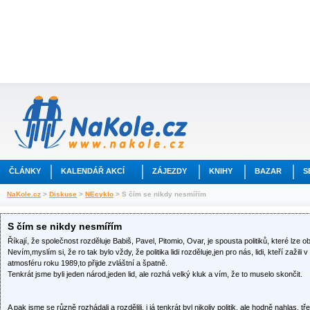
ČLÁNKY
KALENDÁŘ AKCÍ
ZÁJEZDY
KNIHY
BAZAR
S
NaKole.cz
>
Diskuse
>
NEcyklo
> S čím se nikdy nesmířím
S čím se nikdy nesmířím
Říkají, že společnost rozděluje Babiš, Pavel, Pitomio, Ovar, je spousta politiků, které lze ob
Nevím,myslím si, že ro tak bylo vždy, že politika lidi rozděluje,jen pro nás, lidi, kteří zažil
atmosféru roku 1989,to přijde zvláštní a špatně.
Tenkrát jsme byli jeden národ,jeden lid, ale rozhá velký kluk a vím, že to muselo skončit.
A pak jsme se různě rozhádali a rozdělili, i já tenkrát byl nikoliv politik, ale hodně nahlas, t