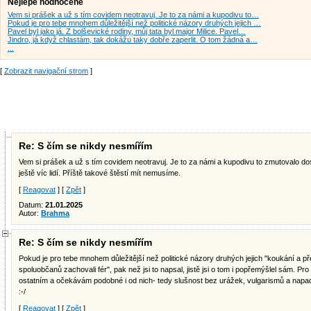
Nejlépe hodnocené
Vem si prášek a už s tím covidem neotravuj. Je to za námi a kupodivu to…
Pokud je pro tebe mnohem důležitější než politické názory druhých jejich …
Pavel byl jako já. Z bolševické rodiny, můj tata byl major Milice. Pavel…
Jindro, já když chlastám, tak dokážu taky dobře zaperlit. O tom žádná a…
...
[
Zobrazit navigační strom
]
Re: S čím se nikdy nesmířím
Vem si prášek a už s tím covidem neotravuj. Je to za námi a kupodivu to zmutovalo dost
ještě víc lidí. Příště takové štěstí mít nemusíme.
[
Reagovat
] [
Zpět
]
Datum:
21.01.2025
Autor:
Brahma
Re: S čím se nikdy nesmířím
Pokud je pro tebe mnohem důležitější než politické názory druhých jejich "koukání a přem
spoluobčanů zachovali fér", pak než jsi to napsal, jistě jsi o tom i popřemýšlel sám. Pr
ostatním a očekávám podobné i od nich- tedy slušnost bez urážek, vulgarismů a napad
:-/
[
Reagovat
] [
Zpět
]