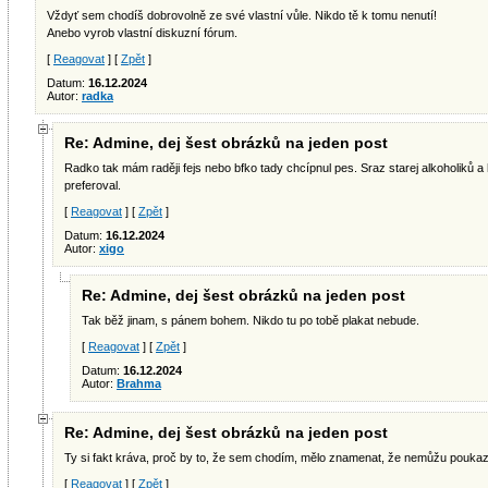
Vždyť sem chodíš dobrovolně ze své vlastní vůle. Nikdo tě k tomu nenutí!
Anebo vyrob vlastní diskuzní fórum.
[
Reagovat
] [
Zpět
]
Datum:
16.12.2024
Autor:
radka
Re: Admine, dej šest obrázků na jeden post
Radko tak mám raději fejs nebo bfko tady chcípnul pes. Sraz starej alkoholiků a
preferoval.
[
Reagovat
] [
Zpět
]
Datum:
16.12.2024
Autor:
xigo
Re: Admine, dej šest obrázků na jeden post
Tak běž jinam, s pánem bohem. Nikdo tu po tobě plakat nebude.
[
Reagovat
] [
Zpět
]
Datum:
16.12.2024
Autor:
Brahma
Re: Admine, dej šest obrázků na jeden post
Ty si fakt kráva, proč by to, že sem chodím, mělo znamenat, že nemůžu pouka
[
Reagovat
] [
Zpět
]