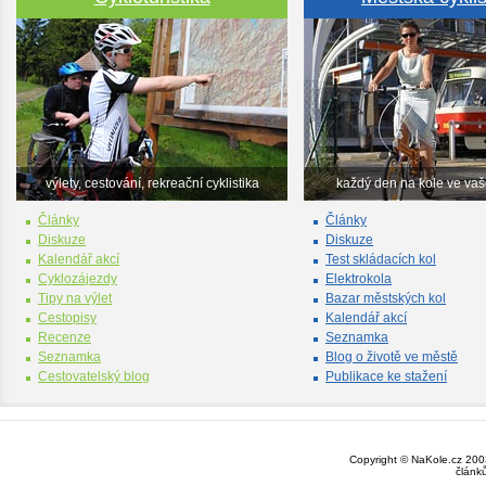
výlety, cestování, rekreační cyklistika
každý den na kole ve va
Články
Články
Diskuze
Diskuze
Kalendář akcí
Test skládacích kol
Cyklozájezdy
Elektrokola
Tipy na výlet
Bazar městských kol
Cestopisy
Kalendář akcí
Recenze
Seznamka
Seznamka
Blog o životě ve městě
Cestovatelský blog
Publikace ke stažení
Copyright © NaKole.cz 2003
článk