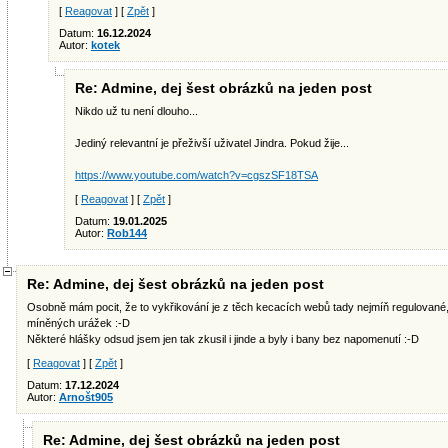
[
Reagovat
] [
Zpět
]
Datum:
16.12.2024
Autor:
kotek
Re: Admine, dej šest obrázků na jeden post
Nikdo už tu není dlouho...
Jediný relevantní je přeživší uživatel Jindra. Pokud žije...
https://www.youtube.com/watch?v=cgszSF18TSA
[
Reagovat
] [
Zpět
]
Datum:
19.01.2025
Autor:
Rob144
Re: Admine, dej šest obrázků na jeden post
Osobně mám pocit, že to vykřikování je z těch kecacích webů tady nejmíň regulované, t
míněných urážek :-D
Některé hlášky odsud jsem jen tak zkusil i jinde a byly i bany bez napomenutí :-D
[
Reagovat
] [
Zpět
]
Datum:
17.12.2024
Autor:
Arnošt905
Re: Admine, dej šest obrázků na jeden post