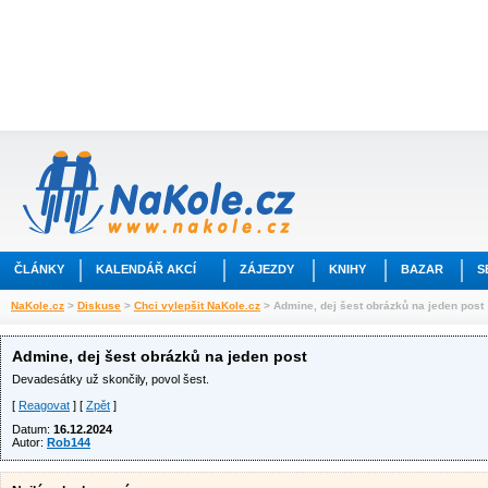
ČLÁNKY
KALENDÁŘ AKCÍ
ZÁJEZDY
KNIHY
BAZAR
S
NaKole.cz
>
Diskuse
>
Chci vylepšit NaKole.cz
> Admine, dej šest obrázků na jeden post
Admine, dej šest obrázků na jeden post
Devadesátky už skončily, povol šest.
[
Reagovat
] [
Zpět
]
Datum:
16.12.2024
Autor:
Rob144