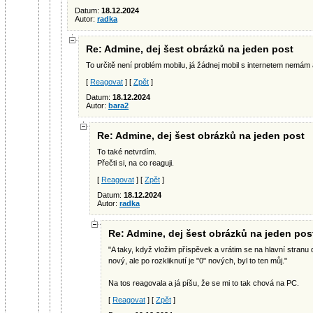
Datum:
18.12.2024
Autor:
radka
Re: Admine, dej šest obrázků na jeden post
To určitě není problém mobilu, já žádnej mobil s internetem nemám 
[
Reagovat
] [
Zpět
]
Datum:
18.12.2024
Autor:
bara2
Re: Admine, dej šest obrázků na jeden post
To také netvrdím.
Přečti si, na co reaguji.
[
Reagovat
] [
Zpět
]
Datum:
18.12.2024
Autor:
radka
Re: Admine, dej šest obrázků na jeden pos
"A taky, když vložim příspěvek a vrátim se na hlavní stranu d
nový, ale po rozkliknutí je "0" nových, byl to ten můj."
Na tos reagovala a já píšu, že se mi to tak chová na PC.
[
Reagovat
] [
Zpět
]