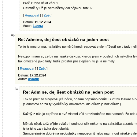
Proč z toho dělat vědu?
Ostatně ty už jsi sem někdy dal nějakou fotku?
[
Reagovat
] [
Zpět
]
Datum:
19.12.2024
Autor:
Lanna
Re: Admine, dej šest obrázků na jeden post
Tohle je moc prima, na kritiku poměrů hned reagovat stylem "Jestli se ti tady nelí
Nevzpomínám si, že by na nějaké diskusi, kterou jsem v posledních několika let
tak omezené jako tady, tudíž prostor pro zlepšení tu je, a ne malý.
[
Reagovat
] [
Zpět
]
Datum:
17.12.2024
Autor:
Aviatik
Re: Admine, dej šest obrázků na jeden post
Tak to prrrr, to si vyvozuješ něco, co tam napsáno není!!! Buď tak laskav a n
(Sodomovi se za ty vykřičníky omlouvám, ale důraz je holt důraz.)
Každý z nás je tu přece o své vlastní vůli a rozhodně to neznamená, že odtud
Mě tak nějak totiž přijde zvláštní sednout si k někomu na zahrádku a začít m
je ta jeho zahrádka dost ubohá.
Samozřejmě je dobré na nedostatky neupozornit nebo navrhnout nějaké vylepš