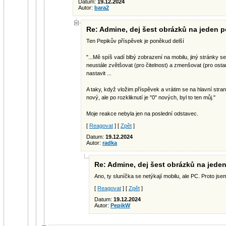
Datum:
19.12.2024
Autor:
bara2
Re: Admine, dej šest obrázků na jeden p
Ten Pepikův příspěvek je poněkud delší
"...Mě spíš vadí blbý zobrazení na mobilu, jiný stránky s
neustále zvětšovat (pro čitelnost) a zmenšovat (pro ostan
nastavit ...
A taky, když vložim příspěvek a vrátim se na hlavní stran
nový, ale po rozkliknutí je "0" nových, byl to ten můj."
Moje reakce nebyla jen na poslední odstavec.
[
Reagovat
] [
Zpět
]
Datum:
19.12.2024
Autor:
radka
Re: Admine, dej šest obrázků na jede
Ano, ty sluníčka se netýkají mobilu, ale PC. Proto jse
[
Reagovat
] [
Zpět
]
Datum:
19.12.2024
Autor:
PepikW