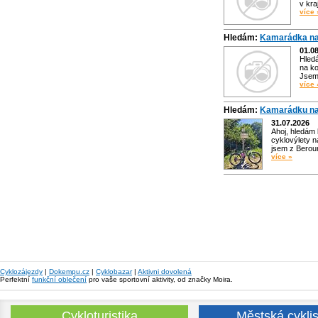
v kra
více 
Hledám:
Kamarádka na
01.0
Hled
na ko
Jsem 
více 
Hledám:
Kamarádku na
31.07.2026
Ahoj, hledám
cyklovýlety n
jsem z Bero
více »
Cyklozájezdy
|
Dokempu.cz
|
Cyklobazar
|
Aktivni dovolená
Perfektní
funkční oblečení
pro vaše sportovní aktivity, od značky Moira.
Cykloturistika
Městská cyklis