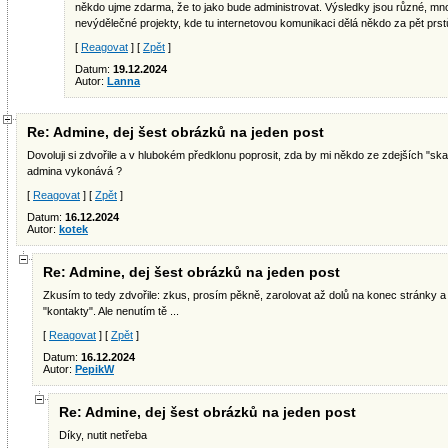
někdo ujme zdarma, že to jako bude administrovat. Výsledky jsou různé, mn
nevýdělečné projekty, kde tu internetovou komunikaci dělá někdo za pět prstů
[
Reagovat
] [
Zpět
]
Datum:
19.12.2024
Autor:
Lanna
Re: Admine, dej šest obrázků na jeden post
Dovoluji si zdvořile a v hlubokém předklonu poprosit, zda by mi někdo ze zdejších "skal
admina vykonává ?
[
Reagovat
] [
Zpět
]
Datum:
16.12.2024
Autor:
kotek
Re: Admine, dej šest obrázků na jeden post
Zkusím to tedy zdvořile: zkus, prosím pěkně, zarolovat až dolů na konec stránky a
"kontakty". Ale nenutím tě ...
[
Reagovat
] [
Zpět
]
Datum:
16.12.2024
Autor:
PepikW
Re: Admine, dej šest obrázků na jeden post
Díky, nutit netřeba