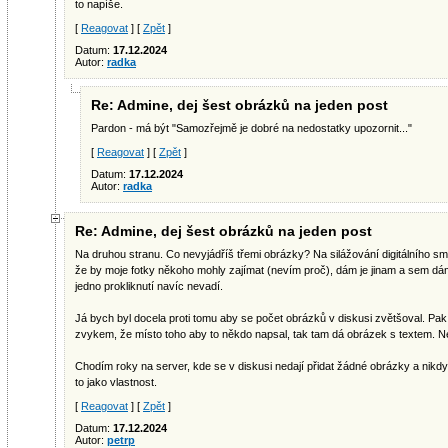
to napíše.
[
Reagovat
] [
Zpět
]
Datum:
17.12.2024
Autor:
radka
Re: Admine, dej šest obrázků na jeden post
Pardon - má být "Samozřejmě je dobré na nedostatky upozornit..."
[
Reagovat
] [
Zpět
]
Datum:
17.12.2024
Autor:
radka
Re: Admine, dej šest obrázků na jeden post
Na druhou stranu. Co nevyjádříš třemi obrázky? Na silážování digitálního sme
že by moje fotky někoho mohly zajímat (nevím proč), dám je jinam a sem dám
jedno prokliknutí navíc nevadí.
Já bych byl docela proti tomu aby se počet obrázků v diskusi zvětšoval. Pa
zvykem, že místo toho aby to někdo napsal, tak tam dá obrázek s textem. N
Chodím roky na server, kde se v diskusi nedají přidat žádné obrázky a nikdy
to jako vlastnost.
[
Reagovat
] [
Zpět
]
Datum:
17.12.2024
Autor:
petrp