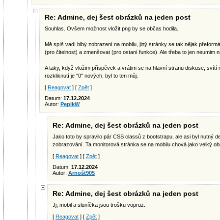
Re: Admine, dej šest obrázků na jeden post
Souhlas. Ovšem možnost vložit png by se občas hodila.
Mě spíš vadí blbý zobrazení na mobilu, jiný stránky se tak nějak přeform
(pro čitelnost) a zmenšovat (pro ostaní funkce). Ale třeba to jen neumim na
A taky, když vložim příspěvek a vrátim se na hlavní stranu diskuse, svítí 
rozkliknutí je "0" nových, byl to ten můj.
[
Reagovat
] [
Zpět
]
Datum:
17.12.2024
Autor:
PepikW
Re: Admine, dej šest obrázků na jeden post
Jako toto by spravilo pár CSS classů z bootstrapu, ale asi byl nutný de
zobrazování. Ta monitorová stránka se na mobilu chová jako velký ob
[
Reagovat
] [
Zpět
]
Datum:
17.12.2024
Autor:
Arnošt905
Re: Admine, dej šest obrázků na jeden post
Jj, mobil a sluníčka jsou trošku vopruz.
[
Reagovat
] [
Zpět
]