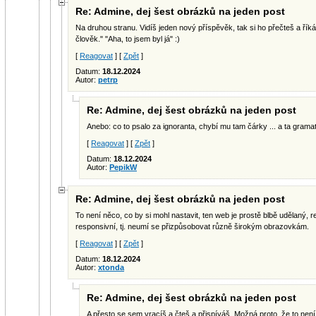
Re: Admine, dej šest obrázků na jeden post
Na druhou stranu. Vidíš jeden nový příspěvěk, tak si ho přečteš a řík
člověk." "Aha, to jsem byl já" :)
[
Reagovat
] [
Zpět
]
Datum:
18.12.2024
Autor:
petrp
Re: Admine, dej šest obrázků na jeden post
Anebo: co to psalo za ignoranta, chybí mu tam čárky ... a ta gramat
[
Reagovat
] [
Zpět
]
Datum:
18.12.2024
Autor:
PepikW
Re: Admine, dej šest obrázků na jeden post
To není něco, co by si mohl nastavit, ten web je prostě blbě udělaný, res
responsivní, tj. neumí se přizpůsobovat různě širokým obrazovkám.
[
Reagovat
] [
Zpět
]
Datum:
18.12.2024
Autor:
xtonda
Re: Admine, dej šest obrázků na jeden post
A přesto se sem vracíš a čteš a přispíváš. Možná proto, že to není