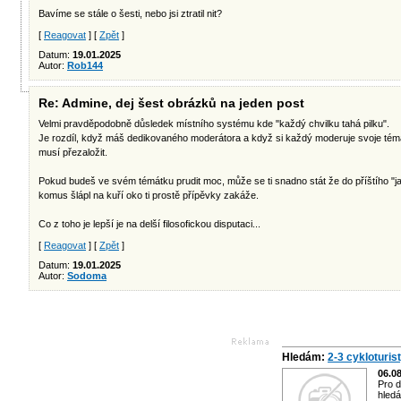
Bavíme se stále o šesti, nebo jsi ztratil nit?
[
Reagovat
] [
Zpět
]
Datum:
19.01.2025
Autor:
Rob144
Re: Admine, dej šest obrázků na jeden post
Velmi pravděpodobně důsledek místního systému kde "každý chvilku tahá pilku".
Je rozdíl, když máš dedikovaného moderátora a když si každý moderuje svoje téma
musí přezaložit.
Pokud budeš ve svém témátku prudit moc, může se ti snadno stát že do příštího "jak
komus šlápl na kuří oko ti prostě přípěvky zakáže.
Co z toho je lepší je na delší filosofickou disputaci...
[
Reagovat
] [
Zpět
]
Datum:
19.01.2025
Autor:
Sodoma
Hledám:
2-3 cykloturis
06.0
Pro d
hledá