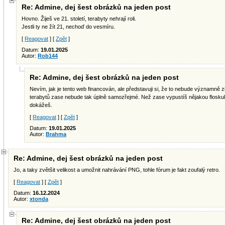
Re: Admine, dej šest obrázků na jeden post
Hovno. Žiješ ve 21. století, terabyty nehrají roli.
Jestli ty ne žít 21, nechoď do vesmíru.
[
Reagovat
] [
Zpět
]
Datum:
19.01.2025
Autor:
Rob144
Re: Admine, dej šest obrázků na jeden post
Nevím, jak je tento web financován, ale představuji si, že to nebude významně
terabytů zase nebude tak úplně samozřejmé. Než zase vypustíš nějakou floskuli
dokážeš.
[
Reagovat
] [
Zpět
]
Datum:
19.01.2025
Autor:
Brahma
Re: Admine, dej šest obrázků na jeden post
Jo, a taky zvětšit velikost a umožnit nahrávání PNG, tohle fórum je fakt zoufalý retro.
[
Reagovat
] [
Zpět
]
Datum:
16.12.2024
Autor:
xtonda
Re: Admine, dej šest obrázků na jeden post