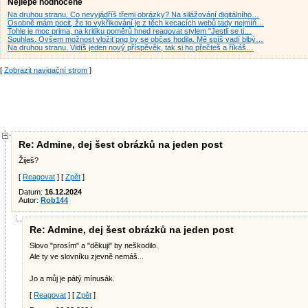
Nejlépe hodnocené
Na druhou stranu. Co nevyjádříš třemi obrázky? Na silážování digitálního…
Osobně mám pocit, že to vykřikování je z těch kecacích webů tady nejmíň…
Tohle je moc prima, na kritiku poměrů hned reagovat stylem "Jestli se ti…
Souhlas. Ovšem možnost vložit png by se občas hodila. Mě spíš vadí blbý…
Na druhou stranu. Vidíš jeden nový příspěvěk, tak si ho přečteš a říkáš…
[
Zobrazit navigační strom
]
Re: Admine, dej šest obrázků na jeden post
Žiješ?
[
Reagovat
] [
Zpět
]
Datum:
16.12.2024
Autor:
Rob144
Re: Admine, dej šest obrázků na jeden post
Slovo "prosím" a "děkuji" by neškodilo.
Ale ty ve slovníku zjevně nemáš...
Jo a můj je pátý mínusák.
[
Reagovat
] [
Zpět
]