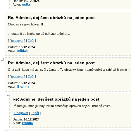
Datum:
16.12.2024
Autor:
radka
Re: Admine, dej šest obrázků na jeden post
Chováš se jako hulvát !!!
....ostatně co jiného se dá od hatera čekat...
[
Reagovat
] [
Zpět
]
Datum:
16.12.2024
Autor:
mildakh
Re: Admine, dej šest obrázků na jeden post
Ona ta limitace má asi svůj význam. Ty obrázky jsou hrozně velké a zabírají hrozně mí
[
Reagovat
] [
Zpět
]
Datum:
16.12.2024
Autor:
Brahma
Re: Admine, dej šest obrázků na jeden post
Při tom jak moc je tady forum zmenšuje opravdu nejsou hrozně velké.
[
Reagovat
] [
Zpět
]
Datum:
16.12.2024
Autor:
xtonda