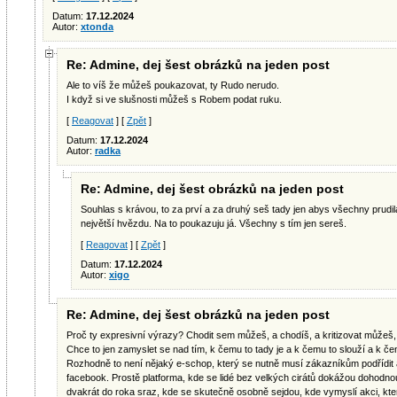
Datum:
17.12.2024
Autor:
xtonda
Re: Admine, dej šest obrázků na jeden post
Ale to víš že můžeš poukazovat, ty Rudo nerudo.
I když si ve slušnosti můžeš s Robem podat ruku.
[
Reagovat
] [
Zpět
]
Datum:
17.12.2024
Autor:
radka
Re: Admine, dej šest obrázků na jeden post
Souhlas s krávou, to za prví a za druhý seš tady jen abys všechny prudil
největší hvězdu. Na to poukazuju já. Všechny s tím jen sereš.
[
Reagovat
] [
Zpět
]
Datum:
17.12.2024
Autor:
xigo
Re: Admine, dej šest obrázků na jeden post
Proč ty expresivní výrazy? Chodit sem můžeš, a chodíš, a kritizovat můžeš, a
Chce to jen zamyslet se nad tím, k čemu to tady je a k čemu to slouží a k č
Rozhodně to není nějaký e-schop, který se nutně musí zákazníkům podřídit a
facebook. Prostě platforma, kde se lidé bez velkých cirátů dokážou dohodno
dvakrát do roka sraz, kde se skutečně osobně sejdou, kde vymyslí akci, kter