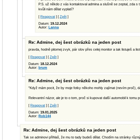
P.S. už někdo z vás kontaktoval admina a slušně se zeptal, zda s t
kvůli nám dělat vyplatí?
[
Reagovat
] [
Zpět
]
Datum:
19.12.2024
Autor:
Lanna
Re: Admine, dej šest obrázků na jeden post
pravda, hodně pitomej zvyk, pár slov přes celej monitor a tak listuješ a list
[
Reagovat
] [
Zpět
]
Datum:
18.12.2024
Autor:
brum
Re: Admine, dej šest obrázků na jeden post
"Když mám pocit, že by moje fotky někoho mohly zajímat (nevím proč), 
Relevantní názor, ale je to o tom, proč si kupovat další automobil k tomu
[
Reagovat
] [
Zpět
]
Datum:
19.01.2025
Autor:
Rob144
Re: Admine, dej šest obrázků na jeden post
Tak se adminovi přihlaš, že mu to tady budeš dělat. Chodím na stránky různý