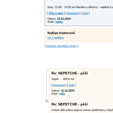
Sraz: 13:45 - 14:00 na Hlaváku u lékárny - najdete ji
[
Více o akci
] [
Reagovat
] [
Zpět
]
Datum:
10.12.2024
Autor:
radka
Nejlépe hodnocené
Už v teplíčku
[
Zobrazit navigační strom
]
Re: NEPETCHE - pěší
Super..... těším se!
[
Reagovat
] [
Zpět
]
Datum:
11.12.2024
Autor:
wíla
Re: NEPETCHE - pěší
ovšem děti sebou nejsou nutnou podmínkou, když 