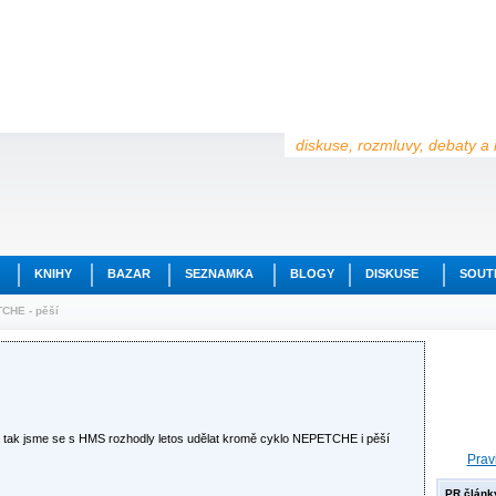
diskuse, rozmluvy, debaty a 
KNIHY
BAZAR
SEZNAMKA
BLOGY
DISKUSE
SOUT
CHE - pěší
a tak jsme se s HMS rozhodly letos udělat kromě cyklo NEPETCHE i pěší
Prav
PR článk