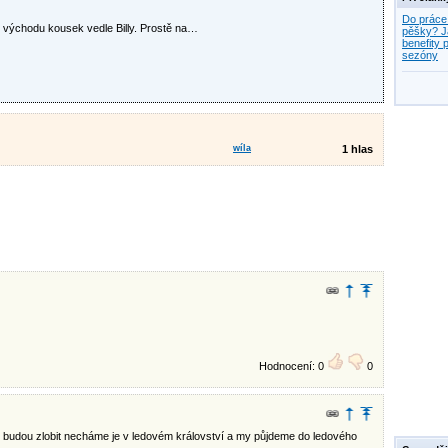
Do práce
 u východu kousek vedle Billy. Prostě na…
pěšky? J
benefity p
sezóny
wíla
1 hlas
Hodnocení: 0
0
budou zlobit necháme je v ledovém království a my půjdeme do ledového