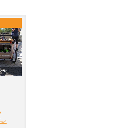
vozíku
k
i
pravě