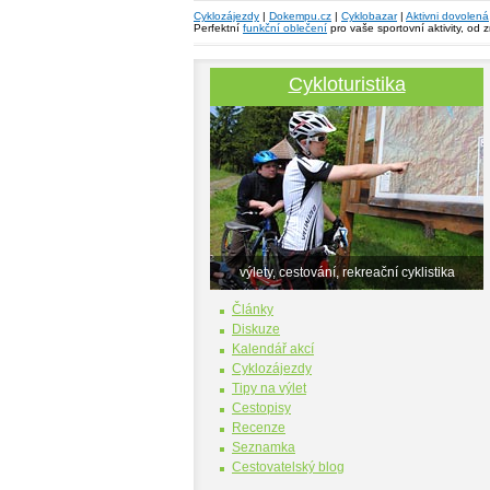
Cyklozájezdy
|
Dokempu.cz
|
Cyklobazar
|
Aktivni dovolená
Perfektní
funkční oblečení
pro vaše sportovní aktivity, od 
Cykloturistika
výlety, cestování, rekreační cyklistika
Články
Diskuze
Kalendář akcí
Cyklozájezdy
Tipy na výlet
Cestopisy
Recenze
Seznamka
Cestovatelský blog