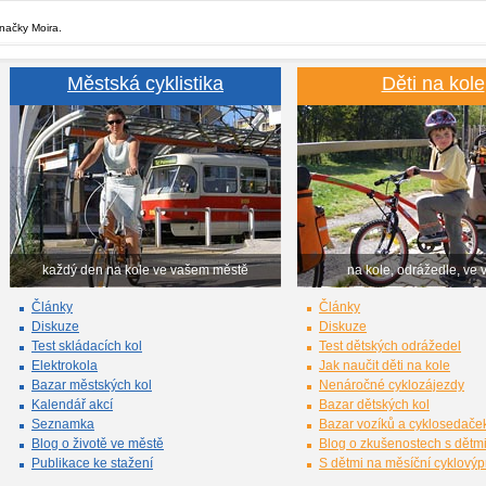
značky Moira.
Městská cyklistika
Děti na kole
každý den na kole ve vašem městě
na kole, odrážedle, ve 
Články
Články
Diskuze
Diskuze
Test skládacích kol
Test dětských odrážedel
Elektrokola
Jak naučit děti na kole
Bazar městských kol
Nenáročné cyklozájezdy
Kalendář akcí
Bazar dětských kol
Seznamka
Bazar vozíků a cyklosedače
Blog o životě ve městě
Blog o zkušenostech s dětm
Publikace ke stažení
S dětmi na měsíční cyklový