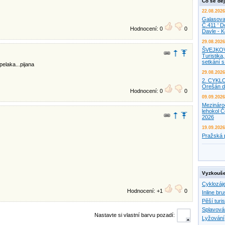
Co se děj
22.08.2026
Galasova
Č.411 ' D
Hodnocení: 0
0
Davle - 
29.08.2026
ŠVEJKO
Turistika,
setkání 
pelaka...pijana
29.08.2026
2. CYKL
Orešán d
Hodnocení: 0
0
09.09.2026
Mezináro
lehokol Č
2026
19.09.2026
Pražská 
Vyzkouše
Cyklozáj
Hodnocení: +1
0
Inline bru
Pěší turis
Splavová
Nastavte si vlastní barvu pozadí:
Lyžování