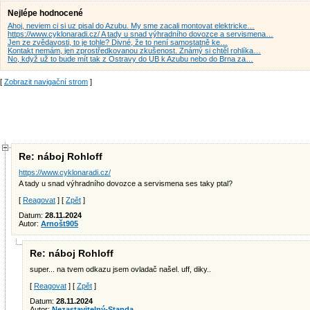
Nejlépe hodnocené
Ahoj, neviem ci si uz pisal do Azubu. My sme zacali montovat elektricke…
https://www.cyklonaradi.cz/ A tady u snad výhradního dovozce a servismena…
Jen ze zvědavosti, to je tohle? Divné, že to není samostatně ke…
Kontakt nemám, jen zprostředkovanou zkušenost. Známý si chtěl rohlíka…
No, když už to bude mít tak z Ostravy do UB k Azubu nebo do Brna za…
[
Zobrazit navigační strom
]
Re: náboj Rohloff
https://www.cyklonaradi.cz/
A tady u snad výhradního dovozce a servismena ses taky ptal?
[
Reagovat
] [
Zpět
]
Datum:
28.11.2024
Autor:
Arnošt905
Re: náboj Rohloff
super... na tvem odkazu jsem ovladač našel. uff, diky..
[
Reagovat
] [
Zpět
]
Datum:
28.11.2024
Autor:
Nezastavitelný-Standa