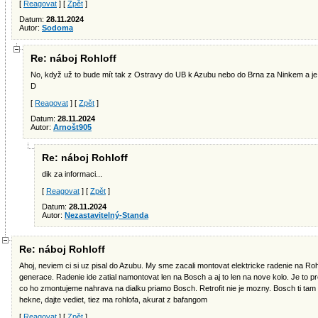
[
Reagovat
] [
Zpět
]
Datum:
28.11.2024
Autor:
Sodoma
Re: náboj Rohloff
No, když už to bude mít tak z Ostravy do UB k Azubu nebo do Brna za Ninkem a je
D
[
Reagovat
] [
Zpět
]
Datum:
28.11.2024
Autor:
Arnošt905
Re: náboj Rohloff
dik za informaci...
[
Reagovat
] [
Zpět
]
Datum:
28.11.2024
Autor:
Nezastavitelný-Standa
Re: náboj Rohloff
Ahoj, neviem ci si uz pisal do Azubu. My sme zacali montovat elektricke radenie na Ro
generace. Radenie ide zatial namontovat len na Bosch a aj to len na nove kolo. Je to p
co ho zmontujeme nahrava na dialku priamo Bosch. Retrofit nie je mozny. Bosch ti tam 
hekne, dajte vediet, tiez ma rohlofa, akurat z bafangom
[
Reagovat
] [
Zpět
]