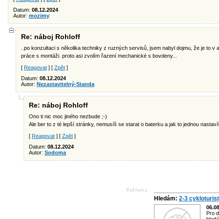
Datum:
08.12.2024
Autor:
mozimy
Re: náboj Rohloff
..po konzultaci s několika techniky z ruzných servisů, jsem nabyl dojmu, že je to
práce s montáži. proto asi zvolím řazení mechanické s bovdeny...
[
Reagovat
] [
Zpět
]
Datum:
08.12.2024
Autor:
Nezastavitelný-Standa
Re: náboj Rohloff
Ono ti nic moc jiného nezbude ;-)
Ale ber to z té lepší stránky, nemusíš se starat o baterku a jak to jednou nastavíš
[
Reagovat
] [
Zpět
]
Datum:
08.12.2024
Autor:
Sodoma
Hledám:
2-3 cykloturis
06.0
Pro d