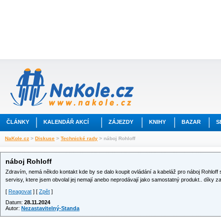
ČLÁNKY
KALENDÁŘ AKCÍ
ZÁJEZDY
KNIHY
BAZAR
S
NaKole.cz
>
Diskuse
>
Technické rady
> náboj Rohloff
náboj Rohloff
Zdravím, nemá někdo kontakt kde by se dalo koupit ovládání a kabeláž pro náboj Rohloff
servisy, ktere jsem obvolal jej nemají anebo neprodávají jako samostatný produkt.. díky za
[
Reagovat
] [
Zpět
]
Datum:
28.11.2024
Autor:
Nezastavitelný-Standa