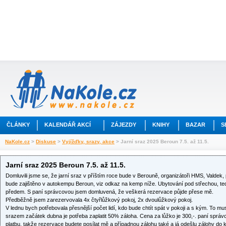
ČLÁNKY
KALENDÁŘ AKCÍ
ZÁJEZDY
KNIHY
BAZAR
S
NaKole.cz
>
Diskuse
>
Vyjížďky, srazy, akce
> Jarní sraz 2025 Beroun 7.5. až 11.5.
Jarní sraz 2025 Beroun 7.5. až 11.5.
Domluvili jsme se, že jarní sraz v příštím roce bude v Berouně, organizátoři HMS, Valdek
bude zajištěno v autokempu Beroun, viz odkaz na kemp níže. Ubytování pod střechou, tedy 
předem. S paní správcovou jsem domluvená, že veškerá rezervace půjde přese mě.
Předběžně jsem zarezervovala 4x čtyřlůžkový pokoj, 2x dvoulůžkový pokoj.
V lednu bych potřebovala přesnější počet lidí, kdo bude chtít spát v pokoji a s kým. To m
srazem začátek dubna je potřeba zaplatit 50% záloha. Cena za lůžko je 300,-. paní správ
platbu, takže rezervace budete posílat mě a případnou zálohu také a já odešlu zálohy d