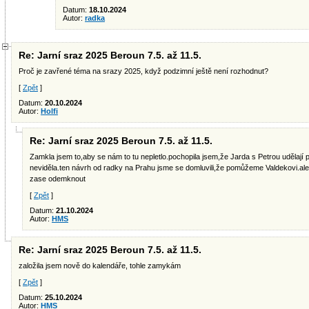
Datum:
18.10.2024
Autor:
radka
Re: Jarní sraz 2025 Beroun 7.5. až 11.5.
Proč je zavřené téma na srazy 2025, když podzimní ještě není rozhodnut?
[
Zpět
]
Datum:
20.10.2024
Autor:
Holfi
Re: Jarní sraz 2025 Beroun 7.5. až 11.5.
Zamkla jsem to,aby se nám to tu nepletlo.pochopila jsem,že Jarda s Petrou udělají 
neviděla.ten návrh od radky na Prahu jsme se domluvili,že pomůžeme Valdekovi.ale j
zase odemknout
[
Zpět
]
Datum:
21.10.2024
Autor:
HMS
Re: Jarní sraz 2025 Beroun 7.5. až 11.5.
založila jsem nově do kalendáře, tohle zamykám
[
Zpět
]
Datum:
25.10.2024
Autor:
HMS