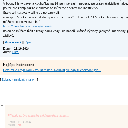
V budově je vybavená kuchyňka, na 14 jsem se zatím neptala, ale ta se nějaká jistě najde.
pouze pro kemp, takže v budově se můžeme cachtat dle libosti ????
Stany ani karavany a jiné se nerezervují.
volno je 8.5. takže nájezd do kempu je ve středu 7.5. do neděle 11.5. takže budou trasy n
můžeme domluvit na místě.
https://campberoun.cz/ubytovani-2/
na co se můžete těšit? Trasy podle vody i do kopců, krásné výhledy, jeskyně, rozhledny,
zážitků.
[
Více o akci
] [
Zpět
]
Datum:
18.10.2024
Autor:
HMS
Nejlépe hodnocené
Hází mi to chybu 401? zatím to není aktuální,ale napíši Václavovi,jak…
[
Zobrazit navigační strom
]
Příspěvek byl smazán zakladatelem tématu.
Datum:
18.10.2024
Autor:
HMS