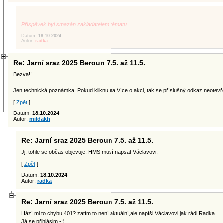
Příspěvek byl smazán zakladatelem tématu.
Datum:
18.10.2024
Autor:
radka
Re: Jarní sraz 2025 Beroun 7.5. až 11.5.
Bezva!!
Jen technická poznámka. Pokud kliknu na Více o akci, tak se příslušný odkaz neotevře
[
Zpět
]
Datum:
18.10.2024
Autor:
mildakh
Re: Jarní sraz 2025 Beroun 7.5. až 11.5.
Jj, tohle se občas objevuje. HMS musí napsat Václavovi.
[
Zpět
]
Datum:
18.10.2024
Autor:
radka
Re: Jarní sraz 2025 Beroun 7.5. až 11.5.
Hází mi to chybu 401? zatím to není aktuální,ale napíši Václavovi,jak rádi Radka.
Já se přihlásim -:)