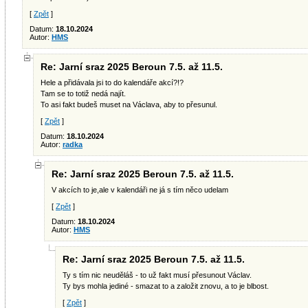
[
Zpět
]
Datum:
18.10.2024
Autor:
HMS
Re: Jarní sraz 2025 Beroun 7.5. až 11.5.
Hele a přidávala jsi to do kalendáře akcí?!?
Tam se to totiž nedá najít.
To asi fakt budeš muset na Václava, aby to přesunul.
[
Zpět
]
Datum:
18.10.2024
Autor:
radka
Re: Jarní sraz 2025 Beroun 7.5. až 11.5.
V akcích to je,ale v kalendáři ne já s tím něco udelam
[
Zpět
]
Datum:
18.10.2024
Autor:
HMS
Re: Jarní sraz 2025 Beroun 7.5. až 11.5.
Ty s tím nic neuděláš - to už fakt musí přesunout Václav.
Ty bys mohla jediné - smazat to a založit znovu, a to je blbost.
[
Zpět
]