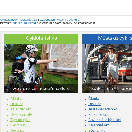
Cyklozájezdy
|
Dokempu.cz
|
Cyklobazar
|
Aktivni dovolená
Perfektní
funkční oblečení
pro vaše sportovní aktivity, od značky Moira.
Cykloturistika
Městská cyklis
výlety, cestování, rekreační cyklistika
každý den na kole ve va
Články
Články
Diskuze
Diskuze
Kalendář akcí
Test skládacích kol
Cyklozájezdy
Elektrokola
Tipy na výlet
Bazar městských kol
Cestopisy
Kalendář akcí
Recenze
Seznamka