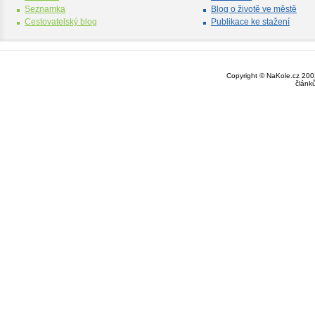
Seznamka
Blog o životě ve městě
Cestovatelský blog
Publikace ke stažení
Copyright © NaKole.cz 2003
článk