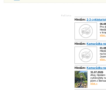
Hledám:
2-3 cykloturis
06.0
Pro d
hledá
v kra
více 
Hledám:
Kamarádka na
01.0
Hled
na ko
Jsem 
více 
Hledám:
Kamarádku na
31.07.2026
Ahoj, hledám
cyklovýlety n
jsem z Bero
více »