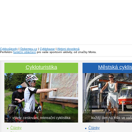
Cyklozájezdy
|
Dokempu.cz
|
Cyklobazar
|
Aktivni dovolená
Perfektní
funkční oblečení
pro vaše sportovní aktivity, od značky Moira.
Cykloturistika
Městská cyklis
výlety, cestování, rekreační cyklistika
každý den na kole ve va
Články
Články