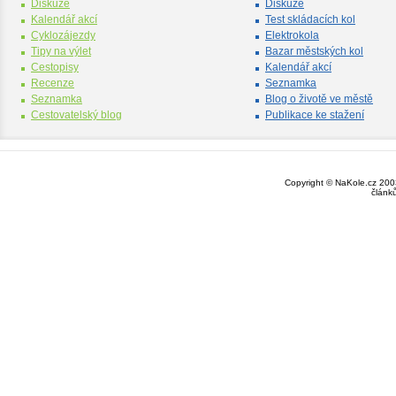
Diskuze
Diskuze
Kalendář akcí
Test skládacích kol
Cyklozájezdy
Elektrokola
Tipy na výlet
Bazar městských kol
Cestopisy
Kalendář akcí
Recenze
Seznamka
Seznamka
Blog o životě ve městě
Cestovatelský blog
Publikace ke stažení
Copyright © NaKole.cz 2003
článk