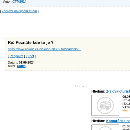
Autor:
CTM2014
[
Zobrazit navigační strom
]
Re: Poznáte kde to je ?
https://www.nakole.cz/diskuse/30365-fotohadanky...
[
Reagovat
] [
Zpět
]
Datum:
01.09.2024
Autor:
radka
Hledám:
2-3 cykloturis
06.0
Pro d
hledá
v kra
více 
Hledám:
Kamarádka na
01.0
Hled