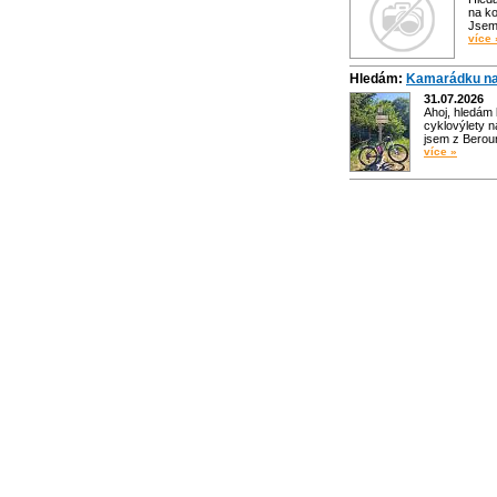
na ko
Jsem 
více 
Hledám:
Kamarádku na
31.07.2026
Ahoj, hledám
cyklovýlety n
jsem z Bero
více »