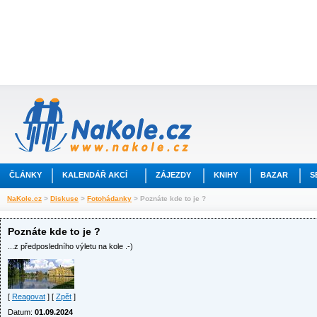
ČLÁNKY
KALENDÁŘ AKCÍ
ZÁJEZDY
KNIHY
BAZAR
S
NaKole.cz
>
Diskuse
>
Fotohádanky
> Poznáte kde to je ?
Poznáte kde to je ?
...z předposledního výletu na kole .-)
[
Reagovat
] [
Zpět
]
Datum:
01.09.2024