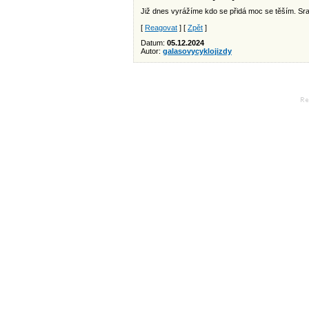
Již dnes vyrážíme kdo se přidá moc se těším. S
[
Reagovat
] [
Zpět
]
Datum:
05.12.2024
Autor:
galasovycyklojizdy