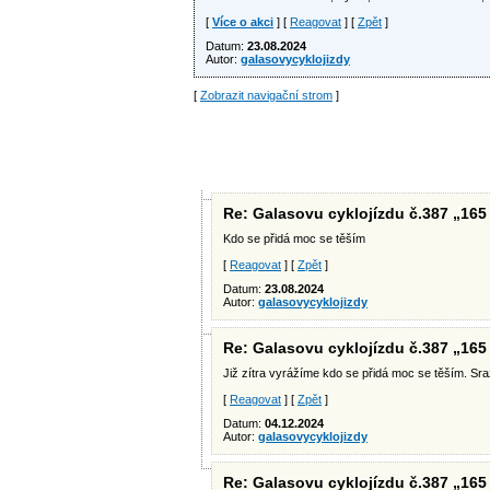
[
Více o akci
] [
Reagovat
] [
Zpět
]
Datum:
23.08.2024
Autor:
galasovycyklojizdy
[
Zobrazit navigační strom
]
Re: Galasovu cyklojízdu č.387 „165
Kdo se přidá moc se těším
[
Reagovat
] [
Zpět
]
Datum:
23.08.2024
Autor:
galasovycyklojizdy
Re: Galasovu cyklojízdu č.387 „165
Již zítra vyrážíme kdo se přidá moc se těším. S
[
Reagovat
] [
Zpět
]
Datum:
04.12.2024
Autor:
galasovycyklojizdy
Re: Galasovu cyklojízdu č.387 „165