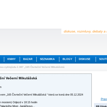
diskuse, rozmluvy, debaty a 
KNIHY
BAZAR
SEZNAMKA
BLOGY
DISKUSE
SOUT
vu cyklojízdu č.387 „165 Čtvrteční Večerní Mikulášská
eční Večerní Mikulášská
em
vem „165 Čtvrteční Večerní Mikulášská “ která se koná dne 05.12.2024
Prav
m mostem) Odjezd v 18:15 hodin
, Palackého Most, Janáčkovo…
PR článk