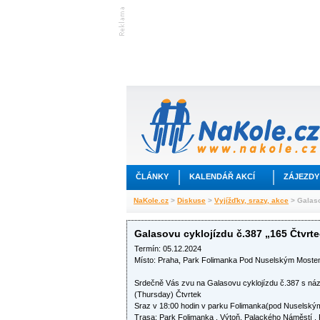
ČLÁNKY
KALENDÁŘ AKCÍ
ZÁJEZDY
NaKole.cz
>
Diskuse
>
Vyjížďky, srazy, akce
> Galaso
Galasovu cyklojízdu č.387 „165 Čtvrt
Termín: 05.12.2024
Místo: Praha, Park Folimanka Pod Nuselským Most
Srdečně Vás zvu na Galasovu cyklojízdu č.387 s náz
(Thursday) Čtvrtek
Sraz v 18:00 hodin v parku Folimanka(pod Nuselský
Trasa: Park Folimanka , Výtoň, Palackého Náměstí 