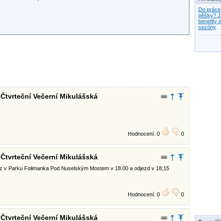
Do práce
pěšky? J
benefity p
sezóny
 Čtvrteční Večerní Mikulášská
Hodnocení: 0
0
 Čtvrteční Večerní Mikulášská
raz v Parku Folimanka Pod Nuselským Mostem v 18.00 a odjezd v 18;15
Hodnocení: 0
0
 Čtvrteční Večerní Mikulášská