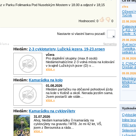
Co se děj
raz v Parku Folimanka Pod Nuselským Mostem v 18.00 a odjezd v 18;15
zítra
Oživení H
Točník
Hodnocení: 0
0
22.08.2026
Galasova
Č.411 ' D
Nastavte si vlastní barvu pozadí:
Davle - 
29.08.2026
Seznamka
ŠVEJKO
Turistika,
Hledám:
2-3 cykloturisty, Lužická jezera, 19-23.srpen
setkání 
včera
Pro doplnění skupiny (max.8 osob)
29.08.2026
hledáme/nabízíme 2-3 volná místa na kolování
2. CYKL
v krajině Lužických jezer (D) v…
Orešán d
více »
09.09.2026
Mezináro
Hledám:
Kamarádka na kolo
lehokol Č
01.08.2026
2026
Hledám parťačku na občasné pohodové jízdy
na kole v Kolíně a okolí. Nerada jezdím sama.
Jsem postarší ale stále…
více »
Vyzkouše
Hledám:
Kamarádku na cyklovýlety
Cyklozáj
31.07.2026
Inline bru
Ahoj, hledám kamarádky či kamarády na
cyklovýlety na gravelu / MTB. Je mi 42 let, VŠ,
Pěší turis
jsem z Berounska a ráda…
Splavová
více »
Lyžování