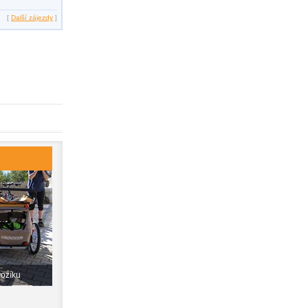
[
Další zájezdy
]
vozíku