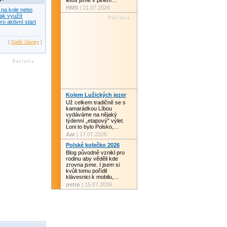
letos jsme v plném…
HMS
| 21.07.2026
 na kole nebo
ak využít
ro aktivní start
[
Další články
]
Kolem Lužických jezer
Už celkem tradičně se s
kamarádkou Líbou
vydáváme na nějaký
týdenní „etapový" výlet.
Loni to bylo Polsko,…
Aar
| 17.07.2026
Polské kolečko 2026
Blog původně vznikl pro
rodinu aby věděli kde
zrovna jsme. I jsem si
kvůli tomu pořídil
klávesnici k mobilu,…
petrp
| 15.07.2026