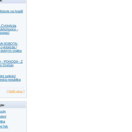
e:
istorie na hradě
 Cyklojízda
obřichovice -
Koupací
VA SOBOTA:
 cyklojízda i
s dobrým vojáke
O - POHODA - Z
o Orešán
dní setkání
eská republika
[
Další akce
]
jte:
ezdy
slení
tika
ní řek