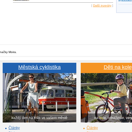
[
Další inzeráty
]
značky Moira.
Městská cyklistika
Děti na kole
každý den na kole ve vašem městě
na kole, odrážedle, ve 
Články
Články