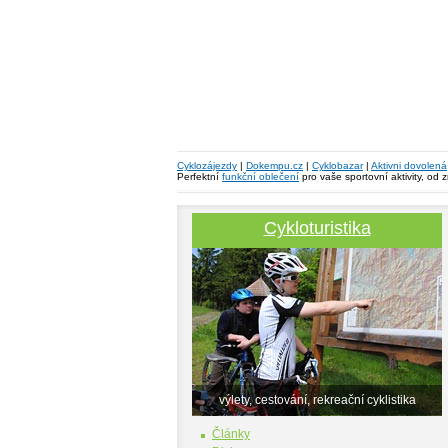
Cyklozájezdy
|
Dokempu.cz
|
Cyklobazar
|
Aktivni dovolená
Perfektní
funkční oblečení
pro vaše sportovní aktivity, od 
Cykloturistika
výlety, cestování, rekreační cyklistika
Články