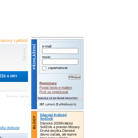
názory cyklistů
e-mail:
heslo:
zapamatovat
ĚŽE A HRY
Registrace
Poslat heslo e-mailem
Proč se registrovat
197
cyklistů (
5
přihlášených)
Dámská Králický
Sněžník
Dámská 2026Králický
Sněžník a pramen Moravy
idla diskuse
Druhá desítka Dámské
dávno začala, ale teprve
y: