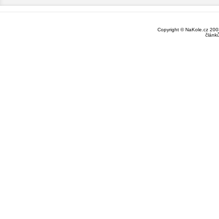
Copyright © NaKole.cz 2003
článk