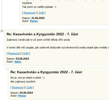
myšleno
Tak jsem se raději zeptala :-)
[
Reagovat
] [
Zpět
]
Datum:
31.05.2024
Autor:
Peggy
Re: Kazachstán a Kyrgyzstán 2022 - 7. část
Zajímavý seriál (ale to už jsem určitě někdy dřív psal).
V tomto díle mě zaujalo, jak usilovně dobýváte vysokohorská sedla stejně jako mobily 
[
Reagovat
] [
Zpět
]
Datum:
03.06.2024
Autor:
Akito
Re: Kazachstán a Kyrgyzstán 2022 - 7. část
No jo, ono je dobýt a dobít :-)
Ale zajímavý postřeh.
[
Reagovat
] [
Zpět
]
Datum:
03.06.2024
Autor:
Peggy