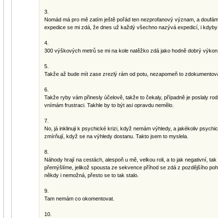
3.
Nomád má pro mě zatím ještě pořád ten nezprofanový význam, a doufám, ž
expedice se mi zdá, že dnes už každý všechno nazývá expedicí, i kdyby
4.
300 výškových metrů se mi na kole natěžko zdá jako hodně dobrý výkon
5.
Takže až bude mít zase zrezlý rám od potu, nezapomeň to zdokumentova
6.
Takže ryby vám přinesly účelově, takže to čekaly, případně je poslaly ro
vnímám frustraci. Takhle by to být asi opravdu nemělo.
7.
No, já inklinuji k psychické krizi, když nemám výhledy, a jakékoliv psychi
zmírňují, když se na výhledy dostanu. Takto jsem to myslela.
8.
Náhody hrají na cestách, alespoň u mě, velkou roli, a to jak negativní, tak
přemýšlíme, jelikož spousta ze sekvence příhod se zdá z pozdějšího pohl
někdy i nemožná, přesto se to tak stalo.
9.
Tam nemám co okomentovat.
10.