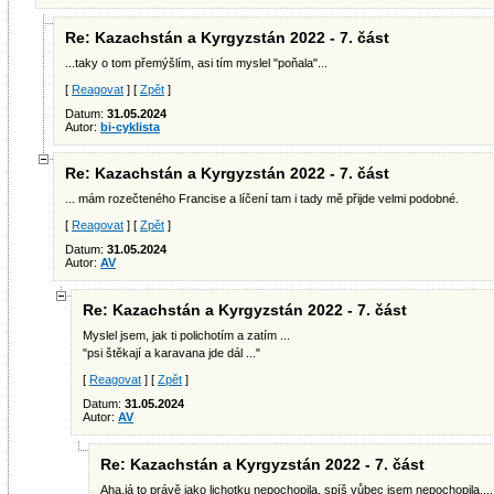
Re: Kazachstán a Kyrgyzstán 2022 - 7. část
...taky o tom přemýšlím, asi tím myslel "poňala"...
[
Reagovat
] [
Zpět
]
Datum:
31.05.2024
Autor:
bi-cyklista
Re: Kazachstán a Kyrgyzstán 2022 - 7. část
... mám rozečteného Francise a líčení tam i tady mě přijde velmi podobné.
[
Reagovat
] [
Zpět
]
Datum:
31.05.2024
Autor:
AV
Re: Kazachstán a Kyrgyzstán 2022 - 7. část
Myslel jsem, jak ti polichotím a zatím ...
"psi štěkají a karavana jde dál ..."
[
Reagovat
] [
Zpět
]
Datum:
31.05.2024
Autor:
AV
Re: Kazachstán a Kyrgyzstán 2022 - 7. část
Aha,já to právě jako lichotku nepochopila, spíš vůbec jsem nepochopila....