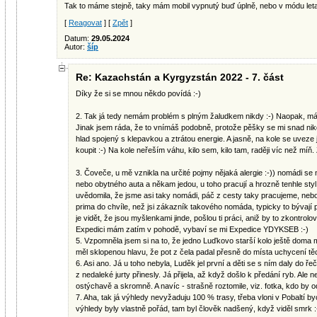
Tak to máme stejně, taky mám mobil vypnutý buď úplně, nebo v módu leta
[
Reagovat
] [
Zpět
]
Datum:
29.05.2024
Autor:
šíp
Re: Kazachstán a Kyrgyzstán 2022 - 7. část
Díky že si se mnou někdo povídá :-)
2. Tak já tedy nemám problém s plným žaludkem nikdy :-) Naopak, m
Jinak jsem ráda, že to vnímáš podobně, protože pěšky se mi snad nik
hlad spojený s klepavkou a ztrátou energie. A jasně, na kole se uveze
koupit :-) Na kole neřeším váhu, kilo sem, kilo tam, raději víc než míň
3. Čoveče, u mě vznikla na určité pojmy nějaká alergie :-)) nomádi se 
nebo obytného auta a někam jedou, u toho pracují a hrozně tenhle styl
uvědomila, že jsme asi taky nomádi, páč z cesty taky pracujeme, nebo
prima do chvíle, než jsi zákazník takového nomáda, typicky to bývají 
je vidět, že jsou myšlenkami jinde, pošlou ti práci, aniž by to zkontrol
Expedici mám zatím v pohodě, vybaví se mi Expedice YDYKSEB :-)
5. Vzpomněla jsem si na to, že jedno Luďkovo starší kolo ještě doma mám
měl sklopenou hlavu, že pot z čela padal přesně do místa uchycení tě
6. Asi ano. Já u toho nebyla, Luděk jel první a děti se s ním daly do ře
z nedaleké jurty přinesly. Já přijela, až když došlo k předání ryb. Ale neb
ostýchavě a skromně. A navíc - strašně roztomile, viz. fotka, kdo by od
7. Aha, tak já výhledy nevyžaduju 100 % trasy, třeba vloni v Pobaltí b
výhledy byly vlastně pořád, tam byl člověk nadšený, když viděl smrk :