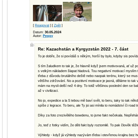
[
Reagovat
] [
Zpět
]
Datum:
30.05.2024
Autor:
Peggy
Re: Kazachstán a Kyrgyzstán 2022 - 7. část
To je dobře, že si povídáš s někým, horší by bylo, kdyby sis povíd
S tím žaludkem to tak je, že hlavně když jsem motivovaná, ať už po
s velkým nákladem šlapat hladová. Tou negativní motivací myslím t
třeba z důvodu brutálního deště nebo naopak terénu, který se musí
většího zdržování. No a pozitivní motivace je jasná, děláme to tak
mám na mysli delší než 4 dny. To totiž většinou poslední den se ba
až v civilizaci.
No jo, expedice a la S tebou mě baví svět, to beru, taky to tak něk
spíše z legrace. To beru, ale Ty jsi asi mínila to nomádství či road tr
Díky za foto zrezivělého bowdenu, to jsme fakt nečekala. Nepřeháně
Jo, teď z fotky vidím, že děti fakt byly roztomilé. To pak člověk tě
Výhledy - když já výhledy nazývám třeba i otevřenou krajinu bez h