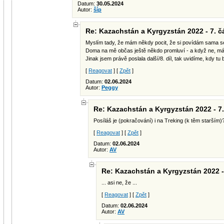
Datum:
30.05.2024
Autor:
šíp
Re: Kazachstán a Kyrgyzstán 2022 - 7. č
Myslím tady, že mám někdy pocit, že si povídám sama se
Doma na mě občas ještě někdo promluví - a když ne, mám s
Jinak jsem právě poslala další/8. díl, tak uvidíme, kdy tu
[
Reagovat
] [
Zpět
]
Datum:
02.06.2024
Autor:
Peggy
Re: Kazachstán a Kyrgyzstán 2022 - 7.
Posíláš je (pokračování) i na Treking (k těm starším)
[
Reagovat
] [
Zpět
]
Datum:
02.06.2024
Autor:
AV
Re: Kazachstán a Kyrgyzstán 2022 - 
... asi ne, že ...
[
Reagovat
] [
Zpět
]
Datum:
02.06.2024
Autor:
AV