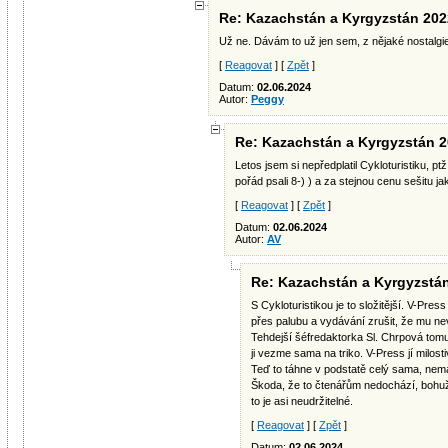
Re: Kazachstán a Kyrgyzstán 2022
Už ne. Dávám to už jen sem, z nějaké nostalgi
[
Reagovat
] [
Zpět
]
Datum:
02.06.2024
Autor:
Peggy
Re: Kazachstán a Kyrgyzstán 20
Letos jsem si nepředplatil Cykloturistiku, pt
pořád psali 8-) ) a za stejnou cenu sešitu ja
[
Reagovat
] [
Zpět
]
Datum:
02.06.2024
Autor:
AV
Re: Kazachstán a Kyrgyzstán 
S Cykloturistikou je to složitější. V-Press 
přes palubu a vydávání zrušit, že mu nev
Tehdejší šéfredaktorka Sl. Chrpová tomu c
ji vezme sama na triko. V-Press jí milost
Teď to táhne v podstatě celý sama, nem
Škoda, že to čtenářům nedochází, bohuž
to je asi neudržitelné.
[
Reagovat
] [
Zpět
]
Datum:
02.06.2024