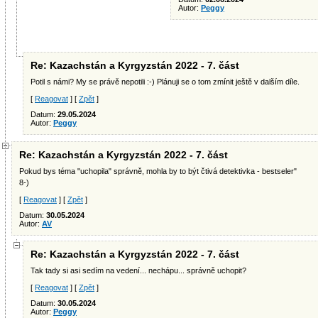
Autor:
Peggy
Re: Kazachstán a Kyrgyzstán 2022 - 7. část
Potil s námi? My se právě nepotili :-) Plánuji se o tom zmínit ještě v dalším díle.
[
Reagovat
] [
Zpět
]
Datum:
29.05.2024
Autor:
Peggy
Re: Kazachstán a Kyrgyzstán 2022 - 7. část
Pokud bys téma "uchopila" správně, mohla by to být čtivá detektivka - bestseler"
8-)
[
Reagovat
] [
Zpět
]
Datum:
30.05.2024
Autor:
AV
Re: Kazachstán a Kyrgyzstán 2022 - 7. část
Tak tady si asi sedím na vedení... nechápu... správně uchopit?
[
Reagovat
] [
Zpět
]
Datum:
30.05.2024
Autor:
Peggy