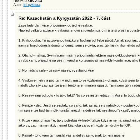
Datum:
27.05.2024
Autor:
bi-cyklista
Re: Kazachstán a Kyrgyzstán 2022 - 7. část
Zase tady dám více připomínek do jedné reakce.
Napřed velká gratulace k výkonu, znovu si uvědomuji, čím jste si prošli a co jste
1. Knihobudka. Tu avizovanou knížku si hodlám od Tebe půjčit. A jinak souhlas, u
jsem si hned odnesla domů, přičemž jsem se divila, proč tak fajn knihu někdo odl
2. Obchd - nákup. Svým líčením jsi mi připomněla některé naše cykloputování F
s rybičkami, případně na pěším vandru konzumovali nezvyklé kombinace, jako tř
3. Nomáds´s cafe - úžasný název, vystihující vše
4. Výškové metry a počítání v nich, místo ve vzdálenosti - chápu, kdysi jsem to 
natolik zhoršily závratě, že jsem tento terén musela opustit. Tam jsem taky ra
5. Rezavý rám od potu - to jako fakt? No co se ještě nedozvím. Asi si to budu cht
6. Peníze - děti. Jestli se zeptaly, co za to, tak asi už se s nabídkou - poptávkou
tím spíše, že buď tam tolik turistů nejezdí, a děti se tak nestihnou "zkazit", aneb
7. Krize - ano, chápu Tě, taky potřebuji výhledy, takže když je nemá, snadněji p
jako vy, zatím jsme nikdy neměli krizi oba zároveň, vždy ten druhý byl OK.
8. Kamal - toho vám tam seslal váš anděl strážný, jinak to není možné.