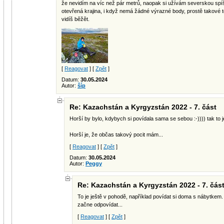
že nevidím na víc než pár metrů, naopak si užívám severskou spíše
otevřená krajina, i když nemá žádné výrazné body, prostě takové to,
vidíš běžět.
[
Reagovat
] [
Zpět
]
Datum:
30.05.2024
Autor:
šíp
Re: Kazachstán a Kyrgyzstán 2022 - 7. část
Horší by bylo, kdybych si povídala sama se sebou :-)))) tak to je 
Horší je, že občas takový pocit mám...
[
Reagovat
] [
Zpět
]
Datum:
30.05.2024
Autor:
Peggy
Re: Kazachstán a Kyrgyzstán 2022 - 7. čás
To je ještě v pohodě, například povídat si doma s nábytkem
začne odpovídat...
[
Reagovat
] [
Zpět
]