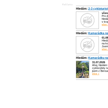
Hledám:
2-3 cykloturis
včer
Pro d
hledá
v kra
více 
Hledám:
Kamarádka na
01.0
Hled
na ko
Jsem 
více 
Hledám:
Kamarádku na
31.07.2026
Ahoj, hledám
cyklovýlety n
jsem z Bero
více »