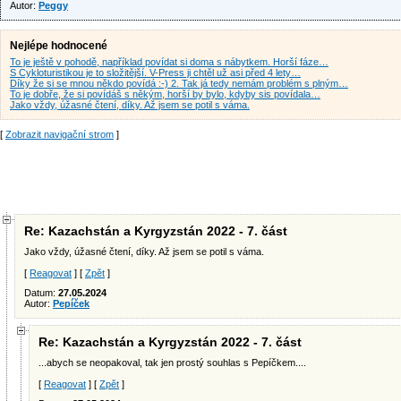
Autor:
Peggy
Nejlépe hodnocené
To je ještě v pohodě, například povídat si doma s nábytkem. Horší fáze…
S Cykloturistikou je to složitější. V-Press ji chtěl už asi před 4 lety…
Díky že si se mnou někdo povídá :-) 2. Tak já tedy nemám problém s plným…
To je dobře, že si povídáš s někým, horší by bylo, kdyby sis povídala…
Jako vždy, úžasné čtení, díky. Až jsem se potil s váma.
[
Zobrazit navigační strom
]
Re: Kazachstán a Kyrgyzstán 2022 - 7. část
Jako vždy, úžasné čtení, díky. Až jsem se potil s váma.
[
Reagovat
] [
Zpět
]
Datum:
27.05.2024
Autor:
Pepíček
Re: Kazachstán a Kyrgyzstán 2022 - 7. část
...abych se neopakoval, tak jen prostý souhlas s Pepíčkem....
[
Reagovat
] [
Zpět
]