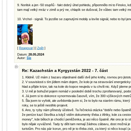
9. Norilsk a jen -50 stupňů - fakt dobrý úhel pohledu, připomnělo mi to Finsko, k
tam mají velký mráz v zimě a prý ne, chlapík se dušoval, že vůbec tam velký m
10. Vrchol - signál. To jezdíte se zapnutými mobily a lovíte signál, nebo to byl 
[
Reagovat
] [
Zpět
]
Datum:
28.05.2024
Autor:
šíp
Re: Kazachstán a Kyrgyzstán 2022 - 7. část
1. Klidně. Už mám z bazaru objednané další dvě jeho knihy, rovnou pro jistot
2. V souvislosti s tím jídlem mám dojem, že kolo je na stravování energetic
hlad a přijde krize, tak na kole do kopce neujedu v tu chvíli nic. Když jdeme p
3. U mě je bohužel pojem nomád v poslední době trochu zprofanovaný, podob
4. Já jsem si to dokonce vynormovala časově, vím, že 300 výškových metrů 
5. Šla jsem to vyfotit, ale uvědomila jsem si, že to bylo na starém rámu, který
roky, se to ještě nestihlo projevit.
6. Ano, ty ryby nám přinesly účelově. Ta řečnická otázka "dobře nebo špatně
že peníze kazí člověka a když vidím dokumenty třeba z Afriky, kde za cesto
money", kde běloch je chodící peněženka, je asi něco špatně. Ale ono je to str
bylo nějak vyvážené. Tady ty děti tam nemají žádnou zábavu, dost možná je i 
turistům. Pro nás pár korun, pro ně je to třeba zisk, za který si něco koupí (a