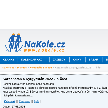
ČLÁNKY
KALENDÁŘ AKCÍ
ZÁJEZDY
KNIHY
BAZAR
S
NaKole.cz
>
Diskuse
>
Komentáře k blogu
> Kazachstán a Kyrgyzstán 2022 - 7. část
Kazachstán a Kyrgyzstán 2022 - 7. část
Sonkol, zázraky na počkání nebo do tří dnů
Kratičké intermezzo - které se přihodilo úplnou náhodou, přesně mezi psaním 6. a 7. části
Miluji takové ty nádražní či vesnické knihovničky, kde se lidi zbavují starých knih. Většinou
nich párkrát narazila na…
[
Celý text
] [
Reagovat
] [
Zpět
]
Datum:
27.05.2024