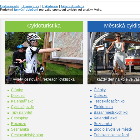
Cyklozájezdy
|
Dokempu.cz
|
Cyklobazar
|
Aktivni dovolená
Perfektní
funkční oblečení
pro vaše sportovní aktivity, od značky Moira.
Cykloturistika
Městská cyklis
výlety, cestování, rekreační cyklistika
každý den na kole ve va
Články
Články
Diskuze
Diskuze
Kalendář akcí
Test skládacích kol
Cyklozájezdy
Elektrokola
Tipy na výlet
Bazar městských kol
Cestopisy
Kalendář akcí
Recenze
Seznamka
Seznamka
Blog o životě ve městě
Cestovatelský blog
Publikace ke stažení