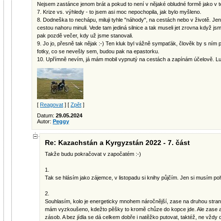
Nejsem zastánce jenom brát a pokud to není v nějaké obludné formě jako v té Af
7. Krize vs. výhledy - to jsem asi moc nepochopila, jak bylo myšleno.
8. Dodneška to nechápu, miluji tyhle "náhody", na cestách nebo v životě. Jen
cestou nahoru minuli. Vede tam jediná silnice a tak museli jet zrovna když jsm
pak pozdě večer, kdy už jsme stanovali.
9. Jo jo, přesně tak nějak :-) Ten kluk byl vážně sympaťák, člověk by s ním p
fotky, co se nevešly sem, budou pak na epastorku.
10. Upřímně nevím, já mám mobil vypnutý na cestách a zapínám účelově. Lud
[
Reagovat
] [
Zpět
]
Datum:
29.05.2024
Autor:
Peggy
Re: Kazachstán a Kyrgyzstán 2022 - 7. část
Takže budu pokračovat v započatém :-)
1.
Tak se hlásím jako zájemce, v listopadu si knihy půjčím. Jen si musím p
2.
Souhlasím, kolo je energeticky mnohem náročnější, zase na druhou stra
mám vyzkoušeno, kdežto pěšky to kromě chůze do kopce jde. Ale zase a
zásob. A bez jídla se dá celkem dobře i natěžko putovat, taktéž, ne vždy