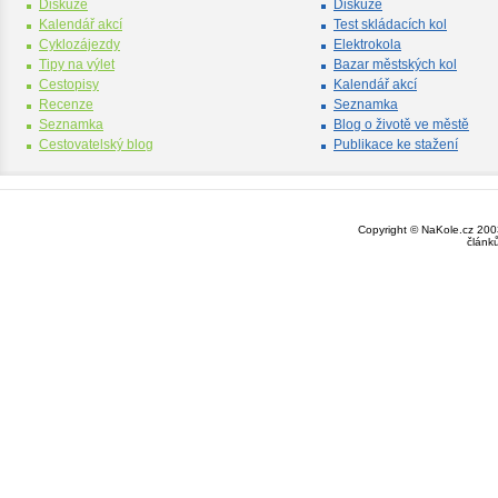
Diskuze
Diskuze
Kalendář akcí
Test skládacích kol
Cyklozájezdy
Elektrokola
Tipy na výlet
Bazar městských kol
Cestopisy
Kalendář akcí
Recenze
Seznamka
Seznamka
Blog o životě ve městě
Cestovatelský blog
Publikace ke stažení
Copyright © NaKole.cz 2003
článk