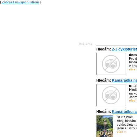
[
Zobrazit navigační strom
]
Hledám:
2-3 cykloturis
dnes
Pro d
hledá
v kra
více 
Hledám:
Kamarádka na
01.0
Hled
na ko
Jsem 
více 
Hledám:
Kamarádku na
31.07.2026
Ahoj, hledám
cyklovýlety n
jsem z Bero
více »