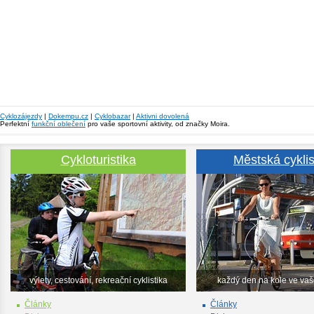
Cyklozájezdy
|
Dokempu.cz
|
Cyklobazar
|
Aktivni dovolená
Perfektní
funkční oblečení
pro vaše sportovní aktivity, od značky Moira.
Cykloturistika
Městská cyklis
výlety, cestování, rekreační cyklistika
každý den na kole ve va
Články
Články