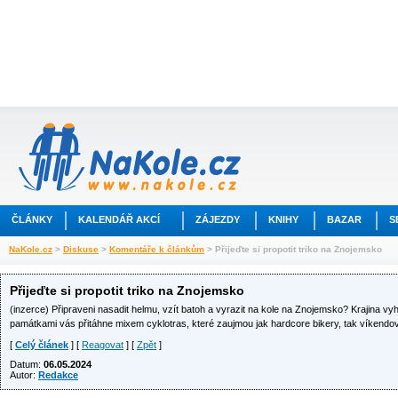
ČLÁNKY
KALENDÁŘ AKCÍ
ZÁJEZDY
KNIHY
BAZAR
S
NaKole.cz
>
Diskuse
>
Komentáře k článkům
> Přijeďte si propotit triko na Znojemsko
Přijeďte si propotit triko na Znojemsko
(inzerce) Připraveni nasadit helmu, vzít batoh a vyrazit na kole na Znojemsko? Krajina vy
památkami vás přitáhne mixem cyklotras, které zaujmou jak hardcore bikery, tak víkendov
[
Celý článek
] [
Reagovat
] [
Zpět
]
Datum:
06.05.2024
Autor:
Redakce