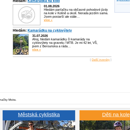
Hledám:
Kamarádka na kolo
01.08.2026
Hledám parťačku na občasné pohodové jízdy
na kole v Kolíně a okolí. Nerada jezdím sama.
Jsem postarší ale stále…
více »
Hledám:
Kamarádku na cyklovýlety
31.07.2026
Ahoj, hledám kamarádky či kamarády na
cyklovýlety na gravelu / MTB. Je mi 42 let, VŠ,
jsem z Berounska a ráda…
více »
[
Další inzeráty
]
značky Moira.
Městská cyklistika
Děti na kole