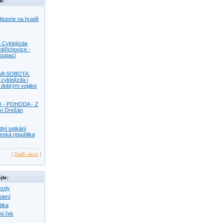
e:
istorie na hradě
 Cyklojízda
obřichovice -
Koupací
VA SOBOTA:
 cyklojízda i
s dobrým vojáke
O - POHODA - Z
o Orešán
dní setkání
eská republika
[
Další akce
]
jte:
ezdy
slení
tika
ní řek