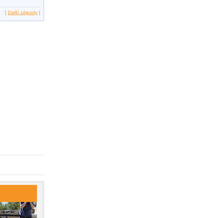
[
Další zájezdy
]