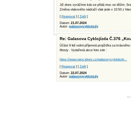
Již dnes vyrážíme kdo se přidá moc se těším. Sr
Změna vlakového nádraží vlak jede v 10:50 z hlav
[
Reagovat
] [
Zpět
]
Datum:
21.07.2024
Autor:
galasovycyklojizdy
Re: Galasova Cyklojízda Č.376 „Kou
Účást 9 lidí velmi příjemná projížďka za krásného
Mosty . Vydařená akce foto zde :
https://www.rajce.idnes.cz/galasovycyklojizdy...
[
Reagovat
] [
Zpět
]
Datum:
22.07.2024
Autor:
galasovycyklojizdy