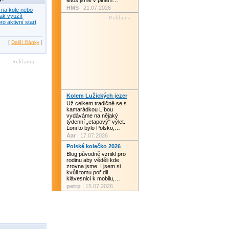
letos jsme v plném…
HMS
| 21.07.2026
 na kole nebo
ak využít
ro aktivní start
[
Další články
]
Kolem Lužických jezer
Už celkem tradičně se s
kamarádkou Líbou
vydáváme na nějaký
týdenní „etapový" výlet.
Loni to bylo Polsko,…
Aar
| 17.07.2026
Polské kolečko 2026
Blog původně vznikl pro
rodinu aby věděli kde
zrovna jsme. I jsem si
kvůli tomu pořídil
klávesnici k mobilu,…
petrp
| 15.07.2026