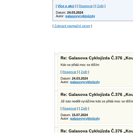
[
Více o akci
] [
Reagovat
] [
Zpět
]
Datum:
24.03.2024
Autor:
galasovycyklojizdy
[
Zobrazit navigační strom
]
Re: Galasova Cyklojízda Č.376 „Kou
Kdo se přidá moc se těším
[
Reagovat
] [
Zpět
]
Datum:
24.03.2024
Autor:
galasovycyklojizdy
Re: Galasova Cyklojízda Č.376 „Kou
Již tuto neděli vyrážíme kdo se přidá moc se tě
[
Reagovat
] [
Zpět
]
Datum:
15.07.2024
Autor:
galasovycyklojizdy
Re: Galasova Cyklojízda Č.376 „Kou