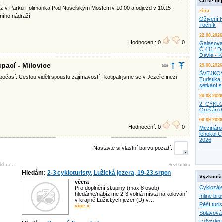
Co se děj
az v Parku Folimanka Pod Nuselským Mostem v 10:00 a odjezd v 10:15 .
zítra
ního nádraží.
Oživení H
Točník
22.08.2026
Hodnocení: 0
0
Galasova
Č.411 ' D
Davle - 
pací - Milovice
29.08.2026
ŠVEJKO
 počasí. Cestou viděli spoustu zajímavostí , koupali jsme se v Jezeře mezi
Turistika,
setkání 
29.08.2026
2. CYKL
Orešán d
09.09.2026
Hodnocení: 0
0
Mezináro
lehokol Č
2026
Nastavte si vlastní barvu pozadí:
Seznamka
Hledám:
2-3 cykloturisty, Lužická jezera, 19-23.srpen
Vyzkouše
včera
Cyklozáj
Pro doplnění skupiny (max.8 osob)
hledáme/nabízíme 2-3 volná místa na kolování
Inline bru
v krajině Lužických jezer (D) v…
Pěší turis
více »
Splavová
Lyžování