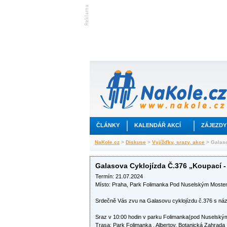
ČLÁNKY
KALENDÁŘ AKCÍ
ZÁJEZDY
NaKole.cz
>
Diskuse
>
Vyjížďky, srazy, akce
> Galaso
Galasova Cyklojízda Č.376 „Koupací -
Termín: 21.07.2024
Místo: Praha, Park Folimanka Pod Nuselským Most
Srdečně Vás zvu na Galasovu cyklojízdu č.376 s ná
Sraz v 10:00 hodin v parku Folimanka(pod Nuselský
Trasa: Park Folimanka , Albertov, Botanická Zahrad