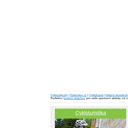
Cyklozájezdy
|
Dokempu.cz
|
Cyklobazar
|
Aktivni dovolená
Perfektní
funkční oblečení
pro vaše sportovní aktivity, od 
Cykloturistika