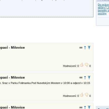
Do práce
pěšky? J
benefity p
sezóny
pací - Milovice
Hodnocení: 0
0
pací - Milovice
ším. Sraz v Parku Folimanka Pod Nuselským Mostem v 10:00 a odjezd v 10:15
Hodnocení: 0
0
pací - Milovice