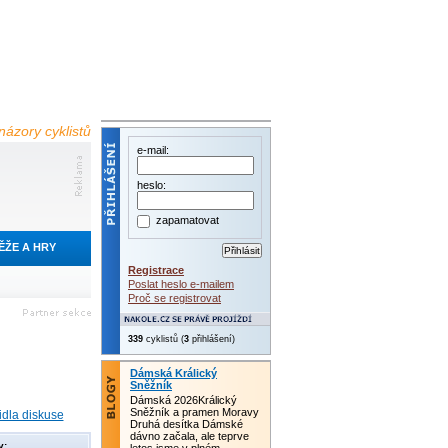
názory cyklistů
e-mail:
heslo:
zapamatovat
ĚŽE A HRY
Registrace
Poslat heslo e-mailem
Proč se registrovat
339
cyklistů (
3
přihlášení)
Dámská Králický
Sněžník
Dámská 2026Králický
Sněžník a pramen Moravy
idla diskuse
Druhá desítka Dámské
dávno začala, ale teprve
y: