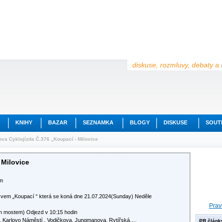
diskuse, rozmluvy, debaty a 
KNIHY
BAZAR
SEZNAMKA
BLOGY
DISKUSE
SOUT
va Cyklojízda Č.376 „Koupací - Milovice
 Milovice
em
zvem „Koupací “ která se koná dne 21.07.2024(Sunday) Neděle
Prav
m mostem) Odjezd v 10:15 hodin
a , Karlovo Náměstí , Vodičkova, Jungmanova, Rytířská,…
PR článk