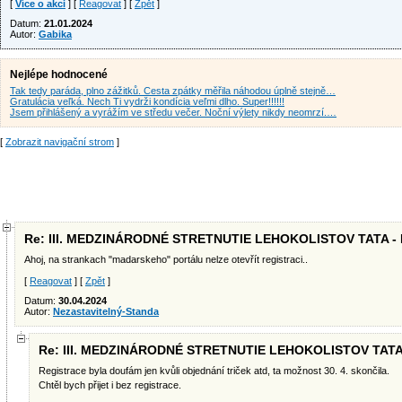
[
Více o akci
] [
Reagovat
] [
Zpět
]
Datum:
21.01.2024
Autor:
Gabika
Nejlépe hodnocené
Tak tedy paráda, plno zážitků. Cesta zpátky měřila náhodou úplně stejně…
Gratulácia veľká. Nech Ti vydrži kondícia veľmi dlho. Super!!!!!!
Jsem přihlášený a vyrážím ve středu večer. Noční výlety nikdy neomrzí.…
[
Zobrazit navigační strom
]
Re: III. MEDZINÁRODNÉ STRETNUTIE LEHOKOLISTOV TATA 
Ahoj, na strankach "madarskeho" portálu nelze otevřít registraci..
[
Reagovat
] [
Zpět
]
Datum:
30.04.2024
Autor:
Nezastavitelný-Standa
Re: III. MEDZINÁRODNÉ STRETNUTIE LEHOKOLISTOV TAT
Registrace byla doufám jen kvůli objednání triček atd, ta možnost 30. 4. skončila.
Chtěl bych přijet i bez registrace.