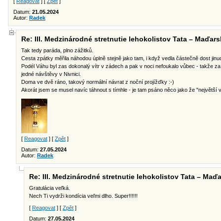
[
Reagovat
] [
Zpět
]
Datum:
21.05.2024
Autor:
Radek
Re: III. Medzinárodné stretnutie lehokolistov Tata – Maďar
Tak tedy paráda, plno zážitků.
Cesta zpátky měřila náhodou úplně stejně jako tam, i když vedla částečně dost jinu
Podél Váhu byl zas dokonalý vítr v zádech a pak v noci nefoukalo vůbec - takže z
jedné návštěvy v Nivnici.
Doma ve dvě ráno, takový normální návrat z noční projížďky :-)
Akorát jsem se musel navíc táhnout s tímhle - je tam psáno něco jako že "největší 
[
Reagovat
] [
Zpět
]
Datum:
27.05.2024
Autor:
Radek
Re: III. Medzinárodné stretnutie lehokolistov Tata – Maď
Gratulácia veľká.
Nech Ti vydrži kondícia veľmi dlho. Super!!!!!!
[
Reagovat
] [
Zpět
]
Datum:
27.05.2024