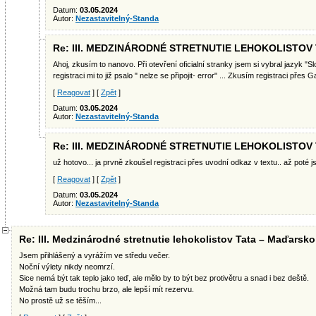
Datum:
03.05.2024
Autor:
Nezastavitelný-Standa
Re: III. MEDZINÁRODNÉ STRETNUTIE LEHOKOLISTOV
Ahoj, zkusím to nanovo. Při otevření oficialní stranky jsem si vybral jazyk 
registraci mi to již psalo " nelze se připojit- error" ... Zkusím registraci přes 
[
Reagovat
] [
Zpět
]
Datum:
03.05.2024
Autor:
Nezastavitelný-Standa
Re: III. MEDZINÁRODNÉ STRETNUTIE LEHOKOLISTOV
už hotovo... ja prvně zkoušel registraci přes uvodní odkaz v textu.. až poté js
[
Reagovat
] [
Zpět
]
Datum:
03.05.2024
Autor:
Nezastavitelný-Standa
Re: III. Medzinárodné stretnutie lehokolistov Tata – Maďarsko
Jsem přihlášený a vyrážím ve středu večer.
Noční výlety nikdy neomrzí.
Sice nemá být tak teplo jako teď, ale mělo by to být bez protivětru a snad i bez deště.
Možná tam budu trochu brzo, ale lepší mít rezervu.
No prostě už se těším...