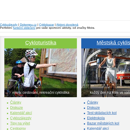
Cyklozájezdy
|
Dokempu.cz
|
Cyklobazar
|
Aktivni dovolená
Perfektní
funkční oblečení
pro vaše sportovní aktivity, od značky Moira.
Cykloturistika
Městská cyklis
výlety, cestování, rekreační cyklistika
každý den na kole ve va
Články
Články
Diskuze
Diskuze
Kalendář akcí
Test skládacích kol
Cyklozájezdy
Elektrokola
Tipy na výlet
Bazar městských kol
Cestopisy
Kalendář akcí