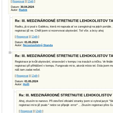
[
Reagovat
] [
Zpět
]
Datum:
30.04.2024
Autor:
Radek
Re: III. MEDZINÁRODNÉ STRETNUTIE LEHOKOLISTOV T
Radku, já si psal s Gabikou, která mi napsala ať se zaregistruji na jejich portále..
registraci již ne. Chtěl jsem si rezervovat ubytování. Toť vše. a brzy ahoj
[
Reagovat
] [
Zpět
]
Datum:
01.05.2024
Autor:
Nezastavitelný-Standa
Re: III. MEDZINÁRODNÉ STRETNUTIE LEHOKOLISTOV T
Registrace je kvůli ubytování, stravování v kempu i na trasách a tričku. Ve finále
registraci při přihlášení v kempu. Fungovalo mi to, akorát místo tel. čísla jsem mu
náš tam zadat nešel.
[
Reagovat
] [
Zpět
]
Datum:
01.05.2024
Autor:
Holfi
Re: III. MEDZINÁRODNÉ STRETNUTIE LEHOKOLISTOV
Ahoj, zkusím to nanovo. Při otevření oficialní stranky jsem si vybral jazyk 
registraci mi to již psalo " nelze se připojit- error" ... Zkusím registraci přes 
[
Reagovat
] [
Zpět
]