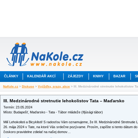
ČLÁNKY
KALENDÁŘ AKCÍ
ZÁJEZDY
KNIHY
BAZAR
S
NaKole.cz
>
Diskuse
>
Vyjížďky, srazy, akce
> III. Medzinárodné stretnutie lehokolistov 
III. Medzinárodné stretnutie lehokolistov Tata – Maďarsko
Termín: 23.05.2024
Místo: Budapešť, Maďarsko - Tata - Tábor mládeže (Ifjúsági tábor)
Milí Lehokolisti a Bicyklisti! S radosťou Vám oznamujeme, že III. Medzinárodné Stretnutie 
26. mája 2024 v Tate, na ktoré Vás srdečne pozývame. Prosím, zapíšte si tento dátum do
čoskoro pravidelne zdielať na našej domov…