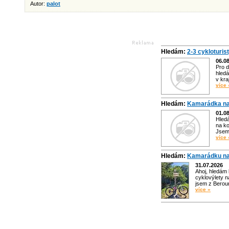
Autor:
palot
Hledám:
2-3 cykloturis
06.0
Pro d
hledá
v kra
více 
Hledám:
Kamarádka na
01.0
Hled
na ko
Jsem 
více 
Hledám:
Kamarádku na
31.07.2026
Ahoj, hledám
cyklovýlety n
jsem z Bero
více »