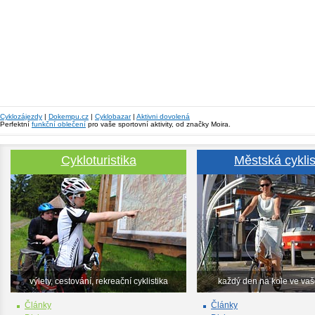
Cyklozájezdy
|
Dokempu.cz
|
Cyklobazar
|
Aktivni dovolená
Perfektní
funkční oblečení
pro vaše sportovní aktivity, od značky Moira.
Cykloturistika
Městská cyklis
výlety, cestování, rekreační cyklistika
každý den na kole ve va
Články
Články