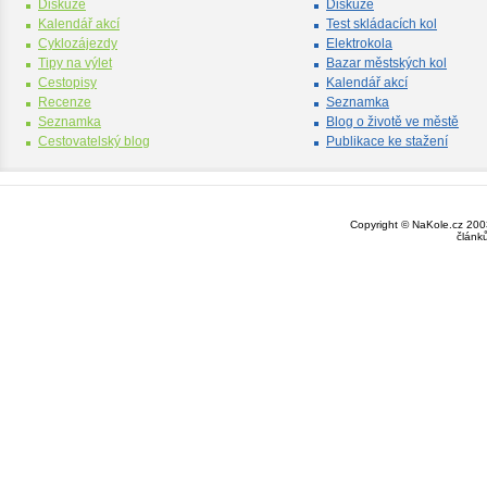
Diskuze
Diskuze
Kalendář akcí
Test skládacích kol
Cyklozájezdy
Elektrokola
Tipy na výlet
Bazar městských kol
Cestopisy
Kalendář akcí
Recenze
Seznamka
Seznamka
Blog o životě ve městě
Cestovatelský blog
Publikace ke stažení
Copyright © NaKole.cz 2003
článk