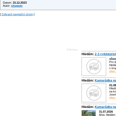
Datum:
15.12.2023
Autor:
chopper
[
Zobrazit navigační strom
]
Hledám:
2-3 cykloturis
včer
Pro d
hledá
v kra
více 
Hledám:
Kamarádka na
01.0
Hled
na ko
Jsem 
více 
Hledám:
Kamarádku na
31.07.2026
Ahoj, hledám