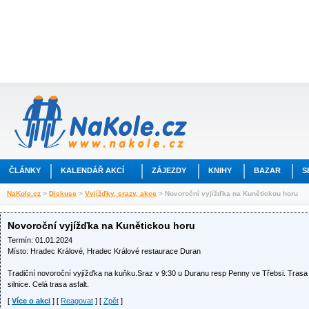
ČLÁNKY
KALENDÁŘ AKCÍ
ZÁJEZDY
KNIHY
BAZAR
S
NaKole.cz
>
Diskuse
>
Vyjížďky, srazy, akce
> Novoroční vyjížďka na Kunětickou horu
Novoroční vyjížďka na Kunětickou horu
Termín: 01.01.2024
Místo: Hradec Králové, Hradec Králové restaurace Duran
Tradiční novoroční vyjížďka na kuňku.Sraz v 9:30 u Duranu resp Penny ve Třebsi. Tras
silnice. Celá trasa asfalt.
[
Více o akci
] [
Reagovat
] [
Zpět
]