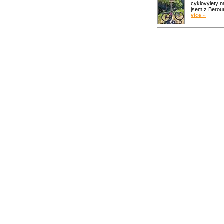
cyklovýlety n
jsem z Bero
více »