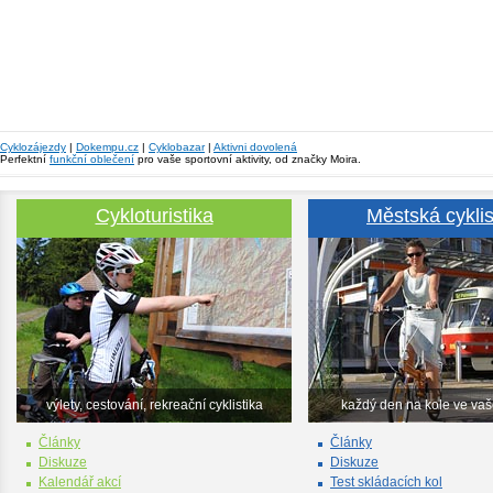
Cyklozájezdy
|
Dokempu.cz
|
Cyklobazar
|
Aktivni dovolená
Perfektní
funkční oblečení
pro vaše sportovní aktivity, od značky Moira.
Cykloturistika
Městská cyklis
výlety, cestování, rekreační cyklistika
každý den na kole ve va
Články
Články
Diskuze
Diskuze
Kalendář akcí
Test skládacích kol