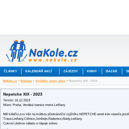
ČLÁNKY
KALENDÁŘ AKCÍ
ZÁJEZDY
KNIHY
BAZAR
S
NaKole.cz
>
Diskuse
>
Vyjížďky, srazy, akce
> Nepetche XIX - 2023
Nepetche XIX - 2023
Termín: 16.12.2023
Místo: Praha, Vestibul stanice metra Letňany
Milí kolaříci,zvu Vás na krátkou předvánoční vyjížďku NEPETCHE-aneb kdo nepeče,jezdí 
Trasa:Letňany,Ctěnice,Jenštejn,Radonice,Kbely,Letňany.
Cukroví,dobrou náladu a nápoje sebou.