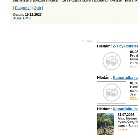
pěkně jste si pojezdili a koukám, že se objevili skoro zapomenutí cyklisté, Honza, R
[
Reagovat
] [
Zpět
]
Datum:
19.12.2023
Autor:
HMS
Hledám:
2-3 cykloturis
06.0
Pro d
hledá
v kra
více 
Hledám:
Kamarádka na
01.0
Hled
na ko
Jsem 
více 
Hledám:
Kamarádku na
31.07.2026
Ahoj, hledám
cyklovýlety n
jsem z Bero
více »