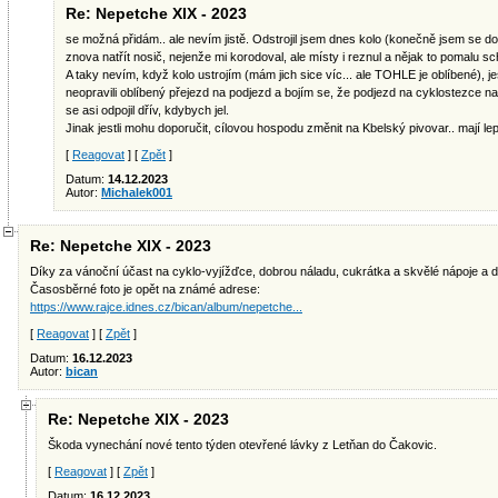
Re: Nepetche XIX - 2023
se možná přidám.. ale nevím jistě. Odstrojil jsem dnes kolo (konečně jsem se d
znova natřít nosič, nejenže mi korodoval, ale místy i reznul a nějak to pomalu sc
A taky nevím, když kolo ustrojím (mám jich sice víc... ale TOHLE je oblíbené), je
neopravili oblíbený přejezd na podjezd a bojím se, že podjezd na cyklostezce 
se asi odpojil dřív, kdybych jel.
Jinak jestli mohu doporučit, cílovou hospodu změnit na Kbelský pivovar.. mají lepš
[
Reagovat
] [
Zpět
]
Datum:
14.12.2023
Autor:
Michalek001
Re: Nepetche XIX - 2023
Díky za vánoční účast na cyklo-vyjížďce, dobrou náladu, cukrátka a skvělé nápoje a d
Časosběrné foto je opět na známé adrese:
https://www.rajce.idnes.cz/bican/album/nepetche...
[
Reagovat
] [
Zpět
]
Datum:
16.12.2023
Autor:
bican
Re: Nepetche XIX - 2023
Škoda vynechání nové tento týden otevřené lávky z Letňan do Čakovic.
[
Reagovat
] [
Zpět
]
Datum:
16.12.2023