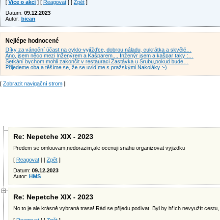
[
Více o akci
] [
Reagovat
] [
Zpět
]
Datum:
09.12.2023
Autor:
bican
Nejlépe hodnocené
Díky za vánoční účast na cyklo-vyjížďce, dobrou náladu, cukrátka a skvělé…
Ano, jsem něco mezi Inženýrem a Kašparem.... Inženýr jsem a kašpar taky :…
Setkání bychom mohli zakončit v restauraci Zastávka u Srubu,pokud bude…
Přijedeme oba a těšíme se, že se uvidíme s pražskými Nakoláky :-)
[
Zobrazit navigační strom
]
Re: Nepetche XIX - 2023
Predem se omlouvam,nedorazim,ale ocenuji snahu organizovat vyjizdku
[
Reagovat
] [
Zpět
]
Datum:
09.12.2023
Autor:
HMS
Re: Nepetche XIX - 2023
No to je ale krásně vybraná trasa! Rád se přijedu podívat. Byl by hřích nevyužít cestu