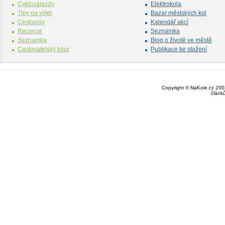
Cyklozájezdy
Elektrokola
Tipy na výlet
Bazar městských kol
Cestopisy
Kalendář akcí
Recenze
Seznamka
Seznamka
Blog o životě ve městě
Cestovatelský blog
Publikace ke stažení
Copyright © NaKole.cz 2003
článk