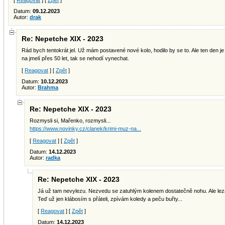
[
Reagovat
] [
Zpět
]
Datum:
09.12.2023
Autor:
drak
Re: Nepetche XIX - 2023
Rád bych tentokrát jel. Už mám postavené nové kolo, hodilo by se to. Ale ten den je 
na jmelí přes 50 let, tak se nehodí vynechat.
[
Reagovat
] [
Zpět
]
Datum:
10.12.2023
Autor:
Brahma
Re: Nepetche XIX - 2023
Rozmysli si, Mařenko, rozmysli...
https://www.novinky.cz/clanek/krimi-muz-na...
[
Reagovat
] [
Zpět
]
Datum:
14.12.2023
Autor:
radka
Re: Nepetche XIX - 2023
Já už tam nevylezu. Nezvedu se zatuhlým kolenem dostatečně nohu. Ale lezá
Teď už jen klábosím s přáteli, zpívám koledy a peču buřty...
[
Reagovat
] [
Zpět
]
Datum:
14.12.2023