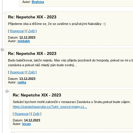
Autor:
Brahma
Re: Nepetche XIX - 2023
Přijedeme oba a těšíme se, že se uvidíme s pražskými Nakoláky :-)
[
Reagovat
] [
Zpět
]
Datum:
12.12.2023
Autor:
mildakh
Re: Nepetche XIX - 2023
Budu babičkovat, takže nejedu. Max vás přijedu pozdravit do hospody, pokud se mi u bic
zastávka a pokud náš mladý pán bude svolný...
[
Reagovat
] [
Zpět
]
Datum:
13.12.2023
Autor:
radka
Re: Nepetche XIX - 2023
Setkání bychom mohli zakončit v restauraci Zastávka u Srubu,pokud bude zájem.
https://zastavkausrubu.cz/?utm_source=mapy.cz...
[
Reagovat
] [
Zpět
]
Datum:
14.12.2023
Autor:
bican