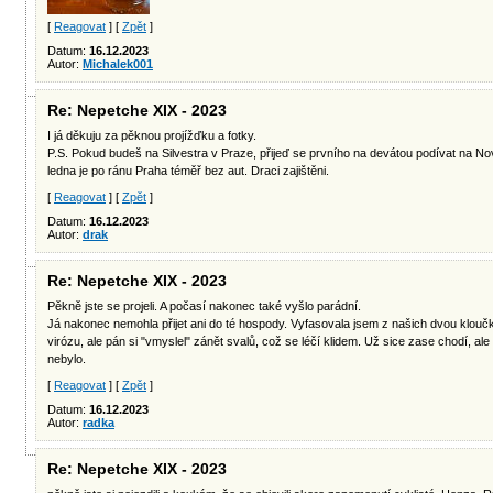
[
Reagovat
] [
Zpět
]
Datum:
16.12.2023
Autor:
Michalek001
Re: Nepetche XIX - 2023
I já děkuju za pěknou projížďku a fotky.
P.S. Pokud budeš na Silvestra v Praze, přijeď se prvního na devátou podívat na No
ledna je po ránu Praha téměř bez aut. Draci zajištěni.
[
Reagovat
] [
Zpět
]
Datum:
16.12.2023
Autor:
drak
Re: Nepetche XIX - 2023
Pěkně jste se projeli. A počasí nakonec také vyšlo parádní.
Já nakonec nemohla přijet ani do té hospody. Vyfasovala jsem z našich dvou klou
virózu, ale pán si "vmyslel" zánět svalů, což se léčí klidem. Už sice zase chodí, ale 
nebylo.
[
Reagovat
] [
Zpět
]
Datum:
16.12.2023
Autor:
radka
Re: Nepetche XIX - 2023