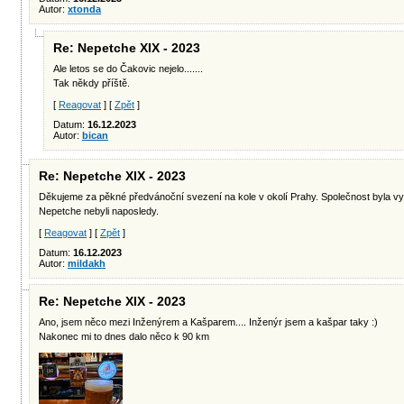
Autor:
xtonda
Re: Nepetche XIX - 2023
Ale letos se do Čakovic nejelo.......
Tak někdy příště.
[
Reagovat
] [
Zpět
]
Datum:
16.12.2023
Autor:
bican
Re: Nepetche XIX - 2023
Děkujeme za pěkné předvánoční svezení na kole v okolí Prahy. Společnost byla vy
Nepetche nebyli naposledy.
[
Reagovat
] [
Zpět
]
Datum:
16.12.2023
Autor:
mildakh
Re: Nepetche XIX - 2023
Ano, jsem něco mezi Inženýrem a Kašparem.... Inženýr jsem a kašpar taky :)
Nakonec mi to dnes dalo něco k 90 km