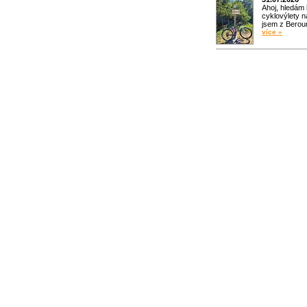
Ahoj, hledám
cyklovýlety n
jsem z Bero
více »