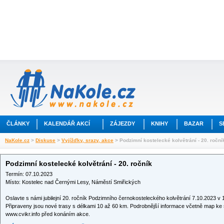
ČLÁNKY
KALENDÁŘ AKCÍ
ZÁJEZDY
KNIHY
BAZAR
S
NaKole.cz
>
Diskuse
>
Vyjížďky, srazy, akce
> Podzimní kostelecké kolvětrání - 20. roční
Podzimní kostelecké kolvětrání - 20. ročník
Termín: 07.10.2023
Místo: Kostelec nad Černými Lesy, Náměstí Smiřických
Oslavte s námi jubilejní 20. ročník Podzimního černokosteleckého kolvětrání 7.10.2023 v 
Připraveny jsou nové trasy s délkami 10 až 60 km. Podrobnější informace včetně map ke
www.cvikr.info před konáním akce.