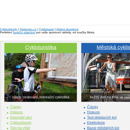
Cyklozájezdy
|
Dokempu.cz
|
Cyklobazar
|
Aktivni dovolená
Perfektní
funkční oblečení
pro vaše sportovní aktivity, od značky Moira.
Cykloturistika
Městská cyklis
výlety, cestování, rekreační cyklistika
každý den na kole ve va
Články
Články
Diskuze
Diskuze
Kalendář akcí
Test skládacích kol
Cyklozájezdy
Elektrokola
Tipy na výlet
Bazar městských kol