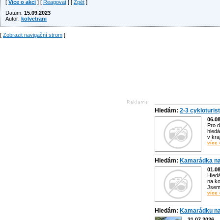
[
Více o akci
] [
Reagovat
] [
Zpět
]
Datum:
15.09.2023
Autor:
kolvetrani
[
Zobrazit navigační strom
]
Hledám:
2-3 cykloturis
06.0
Pro d
hledá
v kra
více 
Hledám:
Kamarádka na
01.0
Hled
na ko
Jsem 
více 
Hledám:
Kamarádku na
31.07.2026