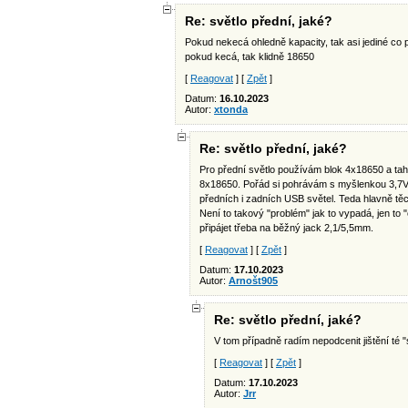
Re: světlo přední, jaké?
Pokud nekecá ohledně kapacity, tak asi jediné co 
pokud kecá, tak klidně 18650
[
Reagovat
] [
Zpět
]
Datum:
16.10.2023
Autor:
xtonda
Re: světlo přední, jaké?
Pro přední světlo používám blok 4x18650 a tah
8x18650. Pořád si pohrávám s myšlenkou 3,7V
předních i zadních USB světel. Teda hlavně tě
Není to takový "problém" jak to vypadá, jen to
připájet třeba na běžný jack 2,1/5,5mm.
[
Reagovat
] [
Zpět
]
Datum:
17.10.2023
Autor:
Arnošt905
Re: světlo přední, jaké?
V tom případně radím nepodcenit jištění té "sb
[
Reagovat
] [
Zpět
]
Datum:
17.10.2023
Autor:
Jrr