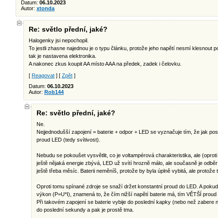
Datum:
06.10.2023
Autor:
xtonda
Re: světlo přední, jaké?
Halogenky jsi nepochopil.
To jestli zhasne najednou je o typu článku, protože jeho napětí nesmí klesnout po
tak je nastavena elektronika.
A nakonec zkus koupit AA místo AAA na předek, zadek i čelovku.
[
Reagovat
] [
Zpět
]
Datum:
06.10.2023
Autor:
Rob144
Re: světlo přední, jaké?
Ne.
Nejjednodušší zapojení = baterie + odpor + LED se vyznačuje tím, že jak post
proud LED (tedy svítivost).
Nebudu se pokoušet vysvětlit, co je voltampérová charakteristika, ale (oproti 
ještě nějaká energie zbývá, LED už svítí hrozně málo, ale současně je odbě
ještě třeba měsíc. Baterii neměníš, protože by byla úplně vybitá, ale protože t
Oproti tomu spínané zdroje se snaží držet konstantní proud do LED. A poku
výkon (P=U*I), znamená to, že čím nižší napětí baterie má, tím VĚTŠÍ proud
Při takovém zapojení se baterie vybije do poslední kapky (nebo než zabere n
do poslední sekundy a pak je prostě tma.