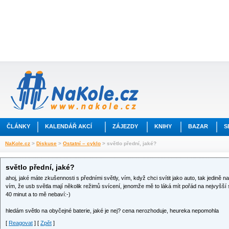
ČLÁNKY
KALENDÁŘ AKCÍ
ZÁJEZDY
KNIHY
BAZAR
S
NaKole.cz
>
Diskuse
>
Ostatní – cyklo
> světlo přední, jaké?
světlo přední, jaké?
ahoj, jaké máte zkušennosti s předními světly, vím, když chci svítit jako auto, tak jedině
vím, že usb světla mají několik režimů svícení, jenomže mě to láká mít pořád na nejvyšší 
40 minut a to mě nebaví:-)
hledám světlo na obyčejné baterie, jaké je nej? cena nerozhoduje, heureka nepomohla
[
Reagovat
] [
Zpět
]