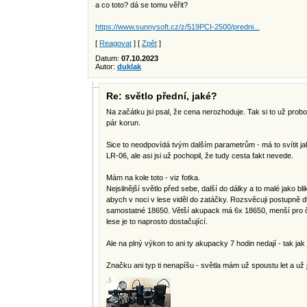
a co toto? dá se tomu věřit?
https://www.sunnysoft.cz/z/519PCI-2500/predni...
[
Reagovat
] [
Zpět
]
Datum:
07.10.2023
Autor:
duklak
Re: světlo přední, jaké?
Na začátku jsi psal, že cena nerozhoduje. Tak si to už probo
pár korun.
Sice to neodpovídá tvým dalším parametrům - má to svítit j
LR-06, ale asi jsi už pochopil, že tudy cesta fakt nevede.
Mám na kole toto - viz fotka.
Nejsilnější světlo před sebe, další do dálky a to malé jako b
abych v noci v lese viděl do zatáčky. Rozsvěcuji postupně 
samostatné 18650. Větší akupack má 6x 18650, menší pro č
lese je to naprosto dostačující.
Ale na plný výkon to ani ty akupacky 7 hodin nedají - tak jak
Značku ani typ ti nenapíšu - světla mám už spoustu let a už 