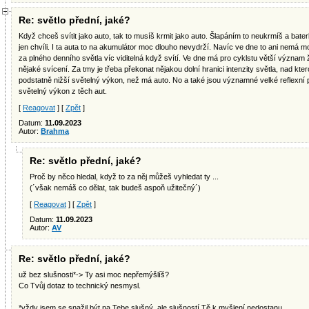
Re: světlo přední, jaké?
Když chceš svítit jako auto, tak to musíš krmit jako auto. Šlapáním to neukrmíš a bater
jen chvíli. I ta auta to na akumulátor moc dlouho nevydrží. Navíc ve dne to ani nemá m
za plného denního světla víc viditelná když svítí. Ve dne má pro cyklstu větší význam 
nějaké svícení. Za tmy je třeba překonat nějakou dolní hranici intenzity světla, nad kte
podstatně nižší světelný výkon, než má auto. No a také jsou významné velké reflexní 
světelný výkon z těch aut.
[
Reagovat
] [
Zpět
]
Datum:
11.09.2023
Autor:
Brahma
Re: světlo přední, jaké?
Proč by něco hledal, když to za něj můžeš vyhledat ty ...
(´však nemáš co dělat, tak budeš aspoň užitečný´)
[
Reagovat
] [
Zpět
]
Datum:
11.09.2023
Autor:
AV
Re: světlo přední, jaké?
už bez slušnosti*-> Ty asi moc nepřemýšlíš?
Co Tvůj dotaz to technický nesmysl.
*vždy jsem se snažil být na Tebe slušný, ale slušností Tě k myšlení nedostanu...