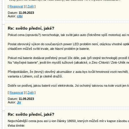
[
Reagovat
] [
Zpět
]
Datum:
11.09.2023
Autor:
cibi
Re: světlo přední, jaké?
Pokud cena (opravdu?) nerozhoduje, tak svítit jako auto (řekněme spíš motorka) asi re
Poslat obrovský výkon do současných power LED problém není, otázkou vhodné optik
chladičem můžeš svítit trvale, ale hlavní problém je baterie.
Pokud má baterie dodávat potřebný proud 10x déle, pak (při stejné technologii) prostě 
Na "obyčejné baterie", jestli tím myslíš tužkové (alkalické, o Zinc-Chlorid / Zink-Uhlí
Předpokládám, že (levný) olověný akumulátor z auta bys kvůli hmotnosti vozit nechtěl, 
varianta s Lithiem, což je citelně dražší.
Dobře se podívej, jakou baterii vozí elektrokola. Jsi ochotný takovou na kole vozit jen 
[
Reagovat
] [
Zpět
]
Datum:
11.09.2023
Autor:
Jrr
Re: světlo přední, jaké?
Nejschůdnější cesta jsou asi Li-ion články 18650, kterých můžeš mít v kapse zásobu a
třeba tímhle: