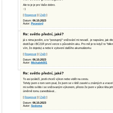
Ale to je je pro Vaše dobro.
:-)
[
Reagovat
] [
Zpět
]
Datum:
06.10.2023
Autor:
Pocestný
Re: světlo přední, jaké?
já s nima jezdím, a to "postupný" snižování mi nevadí.. je napsáno, jak dl
dodržuje i BC21R první verze s původním aku. Pro mě je to když to "blik
vím, že dojedu) a nebo k vylovení dalšího akumulátorku
[
Reagovat
] [
Zpět
]
Datum:
06.10.2023
Autor:
Michalek001
Re: světlo přední, jaké?
To asi pzáleží, jestli chceš výkon nebo vidět na cestu.
Tehdy jsem o tom sem psal, že jsem se v létě zasekl u známých a vracel
mi světlo svítilo i se snižovaným výkonem, přesto že jsem v půlce léta jeh
úměrně tomu zanedbával...
[
Reagovat
] [
Zpět
]
Datum:
06.10.2023
Autor:
Sodoma