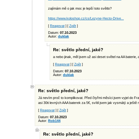
zajímám mě o jak moc je lepší toto světlo?
https://www.koloshop.cz/cs/Lezyne-Hecto-Drive...
[
Reagovat
] [
Zpět
]
Datum:
07.10.2023
Autor:
duklak
Re: světlo přední, jaké?
a nebo jinak, měl jsem už asi deset světel na AA baterie,
[
Reagovat
] [
Zpět
]
Datum:
07.10.2023
Autor:
duklak
Re: světlo přední, jaké?
Já nevím proč to komplikovat. Před čtyřmi měsíci jsem vyjel do Fra
asi 30ti levných AAA baterek za 5€, svítil jsem jak vysmátý a ješt
[
Reagovat
] [
Zpět
]
Datum:
07.10.2023
Autor:
Rob144
Re: světlo přední, jaké?