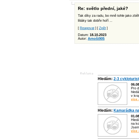
Re: světlo přední, jaké?
Tak díky za radu, bo mně tohle jako zběh
lítiáky tak dobře hoří ...
[
Reagovat
] [
Zpět
]
Datum:
18.10.2023
Autor:
Arnošt905
Hledám:
2-3 cykloturis
06.0
Pro d
hledá
v kra
více 
Hledám:
Kamarádka na
01.0
Hled
na ko
Jsem 
více 