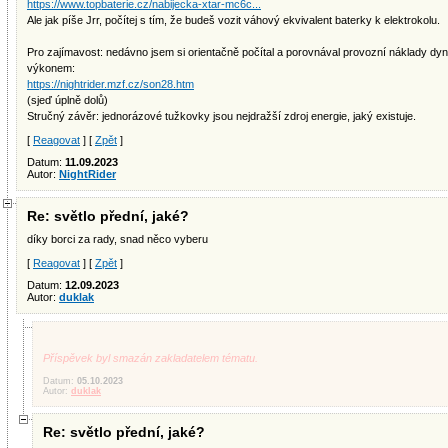
https://www.topbaterie.cz/nabijecka-xtar-mc6c...
Ale jak píše Jrr, počítej s tím, že budeš vozit váhový ekvivalent baterky k elektrokolu.
Pro zajímavost: nedávno jsem si orientačně počítal a porovnával provozní náklady d
výkonem:
https://nightrider.mzf.cz/son28.htm
(sjeď úplně dolů)
Stručný závěr: jednorázové tužkovky jsou nejdražší zdroj energie, jaký existuje.
[
Reagovat
] [
Zpět
]
Datum:
11.09.2023
Autor:
NightRider
Re: světlo přední, jaké?
díky borci za rady, snad něco vyberu
[
Reagovat
] [
Zpět
]
Datum:
12.09.2023
Autor:
duklak
Příspěvek byl smazán zakladatelem tématu.
Datum:
05.10.2023
Autor:
duklak
Re: světlo přední, jaké?