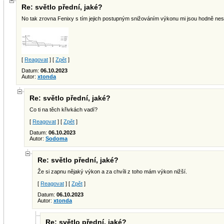
Re: světlo přední, jaké?
No tak zrovna Fenixy s tím jejich postupným snižováním výkonu mi jsou hodně ne
[
Reagovat
] [
Zpět
]
Datum:
06.10.2023
Autor:
xtonda
Re: světlo přední, jaké?
Co ti na těch křivkách vadí?
[
Reagovat
] [
Zpět
]
Datum:
06.10.2023
Autor:
Sodoma
Re: světlo přední, jaké?
Že si zapnu nějaký výkon a za chvíli z toho mám výkon nižší.
[
Reagovat
] [
Zpět
]
Datum:
06.10.2023
Autor:
xtonda
Re: světlo přední, jaké?