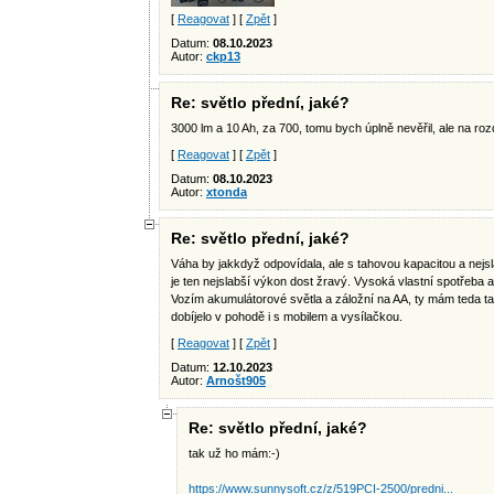
[
Reagovat
] [
Zpět
]
Datum:
08.10.2023
Autor:
ckp13
Re: světlo přední, jaké?
3000 lm a 10 Ah, za 700, tomu bych úplně nevěřil, ale na rozd
[
Reagovat
] [
Zpět
]
Datum:
08.10.2023
Autor:
xtonda
Re: světlo přední, jaké?
Váha by jakkdyž odpovídala, ale s tahovou kapacitou a nejs
je ten nejslabší výkon dost žravý. Vysoká vlastní spotřeba a
Vozím akumulátorové světla a záložní na AA, ty mám teda ta
dobíjelo v pohodě i s mobilem a vysílačkou.
[
Reagovat
] [
Zpět
]
Datum:
12.10.2023
Autor:
Arnošt905
Re: světlo přední, jaké?
tak už ho mám:-)
https://www.sunnysoft.cz/z/519PCI-2500/predni...