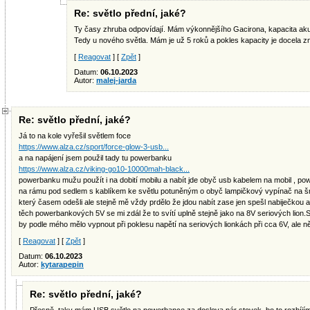
Re: světlo přední, jaké?
Ty časy zhruba odpovídají. Mám výkonnějšího Gacirona, kapacita a
Tedy u nového světla. Mám je už 5 roků a pokles kapacity je docela zn
[
Reagovat
] [
Zpět
]
Datum:
06.10.2023
Autor:
malej-jarda
Re: světlo přední, jaké?
Já to na kole vyřešil světlem foce
https://www.alza.cz/sport/force-glow-3-usb...
a na napájení jsem použil tady tu powerbanku
https://www.alza.cz/viking-go10-10000mah-black...
powerbanku mužu použít i na dobití mobilu a nabít jde obyč usb kabelem na mobil , p
na rámu pod sedlem s kablíkem ke světlu potuněným o obyč lampičkový vypínač na šnuru
který časem odešli ale stejně mě vždy prdělo že jdou nabít zase jen spešl nabiječkou
těch powerbankových 5V se mi zdál že to svítí uplně stejně jako na 8V seriových lion.
by podle mého mělo vypnout při poklesu napětí na seriových lionkách při cca 6V, ale n
[
Reagovat
] [
Zpět
]
Datum:
06.10.2023
Autor:
kytarapepin
Re: světlo přední, jaké?