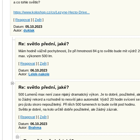
a co tohle světlo?
https://www.koloshop.cz/cs/Lezyne-Hecto-Drive...
[
Reagovat
] [
Zpět
]
Datum:
05.10.2023
Autor:
duklak
Re: světlo přední, jaké?
Mám hodně vážně pochybnosti, že při hmotnosti 84 g to světlo bude mít výdrž 2
max. výkonem 500 lm.
[
Reagovat
] [
Zpět
]
Datum:
06.10.2023
Autor:
Lelek-nakole
Re: světlo přední, jaké?
500 Lumenů max není zase nijaký dramatický výkon. Je to dobré, použitelné, al
to žádný rekord a rozhodně to nesvítí jako automobil. Výdrž 20 hodin svícení se
pro jízdu skoro nepoužitelný. Při těch 500 lumenech to bude svítit pod hodinu.
Světlo je dobré, na kolo určitě dobře použitelné, ale žádný zázrak.
[
Reagovat
] [
Zpět
]
Datum:
06.10.2023
Autor:
Brahma