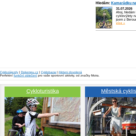
Hledám:
Kamarádku na
31.07.2026
Ahoj, hledám
cyklovýlety n
jsem z Bero
více »
Cyklozájezdy
|
Dokempu.cz
|
Cyklobazar
|
Aktivni dovolená
Perfektní
funkční oblečení
pro vaše sportovní aktivity, od značky Moira.
Cykloturistika
Městská cyklis