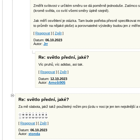
Změřit svítivost v určitém směru se dá poměrně jednoduše. Zatímco s
(kromě světla, co svítí všemi směry úplně stejně).
Jak měří osvětlení je otázka. Tam bude potřeba přesně specifikovat mís
to průměr na nějaké ploše) a porovnatelné výsledky budou jen z mě
[
Reagovat
] [
Zpět
]
Datum:
06.10.2023
Autor:
Jrr
Re: světlo přední, jaké?
Víc pruhů, víc adidas, asi tak.
[
Reagovat
] [
Zpět
]
Datum:
12.10.2023
Autor:
Arnošt905
Re: světlo přední, jaké?
Za mě slabota, jakž takž použitelný režim pro jízdu v noci je jen ten nejsilnější 
[
Reagovat
] [
Zpět
]
Datum:
06.10.2023
Autor:
xtonda