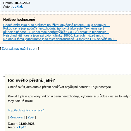
Datum:
10.09.2023
Autor:
duklak
Nejlépe hodnocené
Chceš svítit jako auto a přitom používat obyčejné baterie? To je nesmysl.…
Pokud cena (opravdu?) nerozhoduje, tak svítit jako auto (řekněme spíš…
už bez slušnosti*-> Ty asi moc nepřemýšlíš? Co Tvůj dotaz to technický…
Nejschůdnější cesta jsou asi Li-ion články 18650, kterých můžeš mít v…
No ono s těma jednotkama je to taky dobrodružné. U malých LED se většinou…
[
Zobrazit navigační strom
]
Re: světlo přední, jaké?
Chceš svítit jako auto a přitom používat obyčejné baterie? To je nesmysl.
Pokud ti jde o špičkový výkon a cena nerozhoduje, vybereš si u Šolce - už se to tady n
tady, tak už nikde.
http://solclighting.com/cs/
[
Reagovat
] [
Zpět
]
Datum:
11.09.2023
Autor:
ckp13