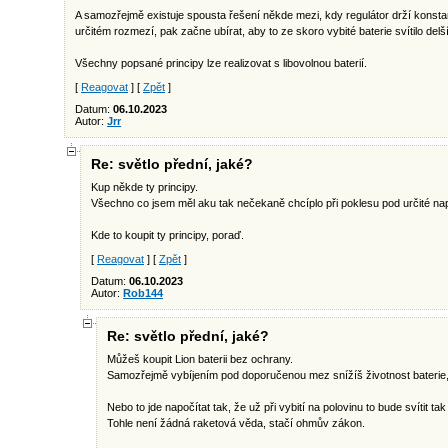
A samozřejmě existuje spousta řešení někde mezi, kdy regulátor drží konstant
určitém rozmezí, pak začne ubírat, aby to ze skoro vybité baterie svítilo de
Všechny popsané principy lze realizovat s libovolnou baterií.
[
Reagovat
] [
Zpět
]
Datum:
06.10.2023
Autor:
Jrr
Re: světlo přední, jaké?
Kup někde ty principy.
Všechno co jsem měl aku tak nečekaně chcíplo při poklesu pod určité nap
Kde to koupit ty principy, poraď.
[
Reagovat
] [
Zpět
]
Datum:
06.10.2023
Autor:
Rob144
Re: světlo přední, jaké?
Můžeš koupit Lion baterii bez ochrany.
Samozřejmě vybíjením pod doporučenou mez snížíš životnost baterie, 
Nebo to jde napočítat tak, že už při vybití na polovinu to bude svítit tak 
Tohle není žádná raketová věda, stačí ohmův zákon.