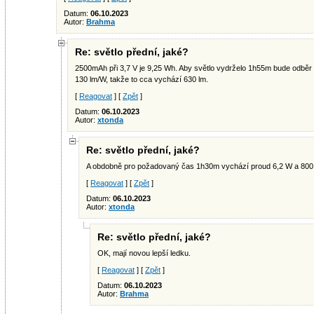
Datum:
06.10.2023
Autor:
Brahma
Re: světlo přední, jaké?
2500mAh při 3,7 V je 9,25 Wh. Aby světlo vydrželo 1h55m bude odbě
130 lm/W, takže to cca vychází 630 lm.
[
Reagovat
] [
Zpět
]
Datum:
06.10.2023
Autor:
xtonda
Re: světlo přední, jaké?
A obdobně pro požadovaný čas 1h30m vychází proud 6,2 W a 800
[
Reagovat
] [
Zpět
]
Datum:
06.10.2023
Autor:
xtonda
Re: světlo přední, jaké?
OK, mají novou lepší ledku.
[
Reagovat
] [
Zpět
]
Datum:
06.10.2023
Autor:
Brahma