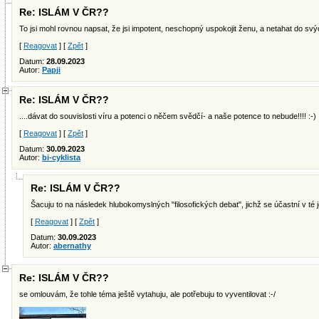
Re: ISLÁM V ČR??
To jsi mohl rovnou napsat, že jsi impotent, neschopný uspokojit ženu, a netahat do sv
[
Reagovat
] [
Zpět
]
Datum:
28.09.2023
Autor:
Papji
Re: ISLÁM V ČR??
....dávat do souvislosti víru a potenci o něčem svědčí- a naše potence to nebude!!!! :-)
[
Reagovat
] [
Zpět
]
Datum:
30.09.2023
Autor:
bi-cyklista
Re: ISLÁM V ČR??
Šacuju to na následek hlubokomyslných "filosofických debat", jichž se účastní v té 
[
Reagovat
] [
Zpět
]
Datum:
30.09.2023
Autor:
abernathy
Re: ISLÁM V ČR??
se omlouvám, že tohle téma ještě vytahuju, ale potřebuju to vyventilovat :-/