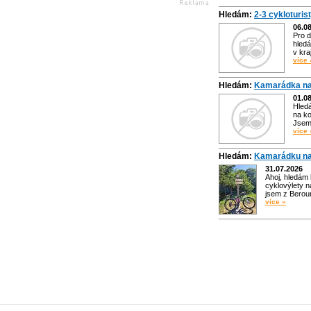
Hledám:
2-3 cykloturis
06.0
Pro d
hledá
v kra
více 
Hledám:
Kamarádka na
01.0
Hled
na ko
Jsem 
více 
Hledám:
Kamarádku na
31.07.2026
Ahoj, hledám
cyklovýlety n
jsem z Bero
více »