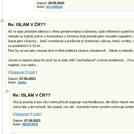
Datum:
28.09.2023
Autor:
bi-cyklista
Re: ISLÁM V ČR??
Až se tady přestane blbnout s těma genderovejma sračkama, cpát většinové společno
nebude se každý pokus o komunikaci s ženskou brát pomalu jako sexuální napadení, 
šukat jako vždycky... Stačí zrevidovat a proškrtat ty kreténský zákony, který vznikly
za posledních 5-10 let...
Plus by se asi taky musela dost změnit politická situace všeobecně... Nikdo si nebude děl
Jenom si nejsem jistej tím proč by to tady měli "zachraňovat" zrovna muslimové... Zrov
majetek, kus hadru...
[
Reagovat
] [
Zpět
]
Datum:
07.09.2023
Autor:
Jarda
Re: ISLÁM V ČR??
Vše je pravda a tyto věci velmi přesně popisuje machivellismus. Ale těžko házet vi
rukou lidu a lid rozhodl. Vox populi, vox dei...A protože tento systém vyhovuje evide
[
Reagovat
] [
Zpět
]
Datum:
07.09.2023
Autor:
MUSTAFA