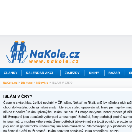
ČLÁNKY
KALENDÁŘ AKCÍ
ZÁJEZDY
KNIHY
BAZAR
S
NaKole.cz
>
Diskuse
>
NEcyklo
> ISLÁM V ČR??
ISLÁM V ČR??
Často je slyšet hlas, že lidé nechtějí v ČR Islám. Někteří to říkají, aniž by někdo z nich tuši
chodí do kostela, uctívají náboženství, které po staletí upalovalo lidi, bralo jim majetky, muč
někdo z odoůrců islámu přemýšlel. Islámu se asi už Evropa nevyhne, neboť proces již běží. 
bílí Evropané jsou sexuálně vyčerpaní a neschopní. Bohužel, ženy potřebují plodné samce, 
to jsou muži z muslimského světa. Ženy potřebují takové muže a touží po nich, protože js
jaký nárust geometrickou řadou mají smíšená manželství. Staroevropan je v plodnosti neper
na ženy již Čeští muži nestačí. Islám, tedy ten nenásilný, je ku prospěchu, ne zlo.