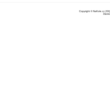
Copyright © NaKole.cz 2003
článk