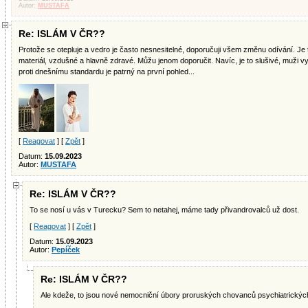
Autor:
MUSTAFA
Re: ISLÁM V ČR??
Protože se otepluje a vedro je často nesnesitelné, doporučuji všem změnu odívání. Je t
materiál, vzdušné a hlavně zdravé. Můžu jenom doporučit. Navíc, je to slušivé, muži vy
proti dnešnímu standardu je patrný na první pohled...
[
Reagovat
] [
Zpět
]
Datum:
15.09.2023
Autor:
MUSTAFA
Re: ISLÁM V ČR??
To se nosí u vás v Turecku? Sem to netahej, máme tady přivandrovalců už dost.
[
Reagovat
] [
Zpět
]
Datum:
15.09.2023
Autor:
Pepíček
Re: ISLÁM V ČR??
Ale kdeže, to jsou nové nemocniční úbory proruských chovanců psychiatrickýc