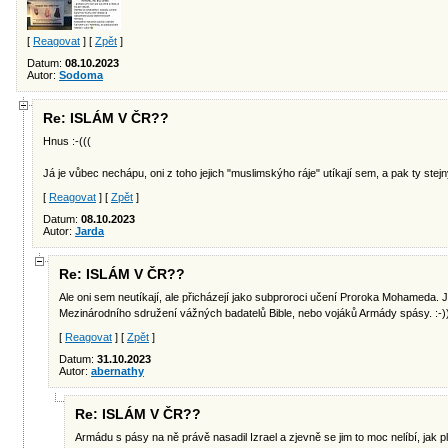
[
Reagovat
] [
Zpět
]
Datum:
08.10.2023
Autor:
Sodoma
Re: ISLÁM V ČR??
Hnus :-(((
Já je vůbec nechápu, oni z toho jejich "muslimskýho ráje" utíkají sem, a pak ty stejný
[
Reagovat
] [
Zpět
]
Datum:
08.10.2023
Autor:
Jarda
Re: ISLÁM V ČR??
Ale oni sem neutíkají, ale přicházejí jako subproroci učení Proroka Mohameda. J
Mezinárodního sdružení vážných badatelů Bible, nebo vojáků Armády spásy. :-)
[
Reagovat
] [
Zpět
]
Datum:
31.10.2023
Autor:
abernathy
Re: ISLÁM V ČR??
Armádu s pásy na ně právě nasadil Izrael a zjevně se jim to moc nelíbí, jak p