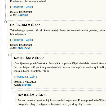
Kombinace obého není možná?
[
Reagovat
] [
Zpět
]
Datum:
07.09.2023
Autor:
Sodoma
Re: ISLÁM V ČR??
Takto hloupý způsob otázek, které nemají obsah ani konstruktivní argument, pokládaj
bez odpovědi...
[
Reagovat
] [
Zpět
]
Datum:
07.09.2023
Autor:
MUSTAFA
Re: ISLÁM V ČR??
:D ani jsem odpověď nečekal. Jako cikán z pohraničí jsi Medvěde působil věroho
Jen nechápu co tě pudí tady rozdmýchat národnostní a přistěhovalecký konflikt,
která je tvému rusofilství bližší.
[
Reagovat
] [
Zpět
]
Datum:
07.09.2023
Autor:
Brahma
Re: ISLÁM V ČR??
Ani tato reakce nemá jediný konstruktivní argument. Pouze prázdné řeči("u pi
příspěvku. To je ten typ neschopných mužů, o kterých je psáno.