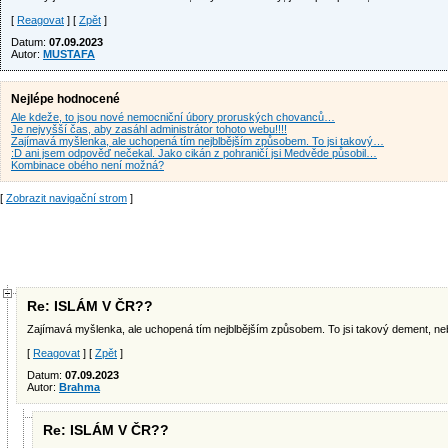
[
Reagovat
] [
Zpět
]
Datum:
07.09.2023
Autor:
MUSTAFA
Nejlépe hodnocené
Ale kdeže, to jsou nové nemocniční úbory proruských chovanců…
Je nejvyšší čas, aby zasáhl administrátor tohoto webu!!!!
Zajímavá myšlenka, ale uchopená tím nejblbějším způsobem. To jsi takový…
:D ani jsem odpověď nečekal. Jako cikán z pohraničí jsi Medvěde působil…
Kombinace obého není možná?
[
Zobrazit navigační strom
]
Re: ISLÁM V ČR??
Zajímavá myšlenka, ale uchopená tím nejblbějším způsobem. To jsi takový dement, ne
[
Reagovat
] [
Zpět
]
Datum:
07.09.2023
Autor:
Brahma
Re: ISLÁM V ČR??