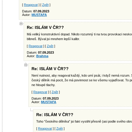
[
Reagovat
] [
Zpět
]
Datum:
07.09.2023
Autor:
MUSTAFA
Re: ISLÁM V ČR??
Má veliký konstruktivní dopad. Nikdo rozumný ti na tvou provokaci nes
blbneš. Býval jsi mnohem lepší kalibr.
[
Reagovat
] [
Zpět
]
Datum:
07.09.2023
Autor:
Brahma
Re: ISLÁM V ČR??
Není nutnost, aby reagoval každý, kdo umí psát, i když nemá rozum. S
český dělník má pocit, že má povinnost se ke všemu vyjadřovat. To p
ne hloupé tlachy.
[
Reagovat
] [
Zpět
]
Datum:
07.09.2023
Autor:
MUSTAFA
Re: ISLÁM V ČR??
Toho "českého dělníka" jsi fakt vystihl přesně (asi podle svého obra
[
Reagovat
] [
Zpět
]