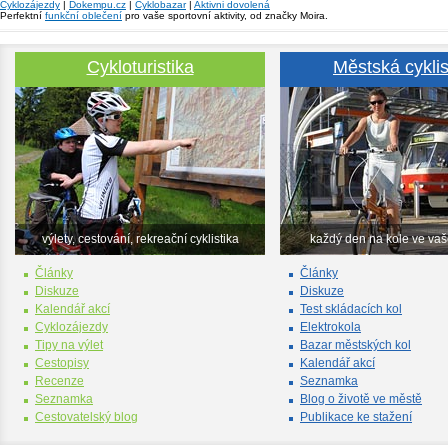
Cyklozájezdy
|
Dokempu.cz
|
Cyklobazar
|
Aktivni dovolená
Perfektní
funkční oblečení
pro vaše sportovní aktivity, od značky Moira.
Cykloturistika
Městská cyklis
výlety, cestování, rekreační cyklistika
každý den na kole ve va
Články
Články
Diskuze
Diskuze
Kalendář akcí
Test skládacích kol
Cyklozájezdy
Elektrokola
Tipy na výlet
Bazar městských kol
Cestopisy
Kalendář akcí
Recenze
Seznamka
Seznamka
Blog o životě ve městě
Cestovatelský blog
Publikace ke stažení