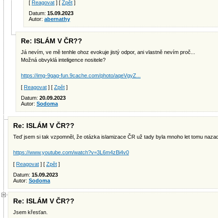
[
Reagovat
] [
Zpět
]
Datum:
15.09.2023
Autor:
abernathy
Re: ISLÁM V ČR??
Já nevím, ve mě tenhle ohoz evokuje jistý odpor, ani vlastně nevím proč...
Možná obvyklá inteligence nositele?
https://img-9gag-fun.9cache.com/photo/aqeVgyZ...
[
Reagovat
] [
Zpět
]
Datum:
20.09.2023
Autor:
Sodoma
Re: ISLÁM V ČR??
Teď jsem si tak vzpomněl, že otázka islamizace ČR už tady byla mnoho let tomu nazad.
https://www.youtube.com/watch?v=3L6m4zBi4v0
[
Reagovat
] [
Zpět
]
Datum:
15.09.2023
Autor:
Sodoma
Re: ISLÁM V ČR??
Jsem křesťan.