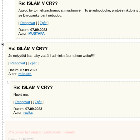
Re: ISLÁM V ČR??
A proč by to měli zachraňovat muslimové... To je jednoduché, protože nikdo jiný 
se Evropanky pářit nebudou.
[
Reagovat
] [
Zpět
]
Datum:
07.09.2023
Autor:
MUSTAFA
Re: ISLÁM V ČR??
Je nejvyšší čas, aby zasáhl administrátor tohoto webu!!!!
[
Reagovat
] [
Zpět
]
Datum:
07.09.2023
Autor:
mildakh
Re: ISLÁM V ČR??
Napiš mu.
[
Reagovat
] [
Zpět
]
Datum:
07.09.2023
Autor:
radka
Příspěvek byl smazán zakladatelem tématu.
Datum:
15.09.2023