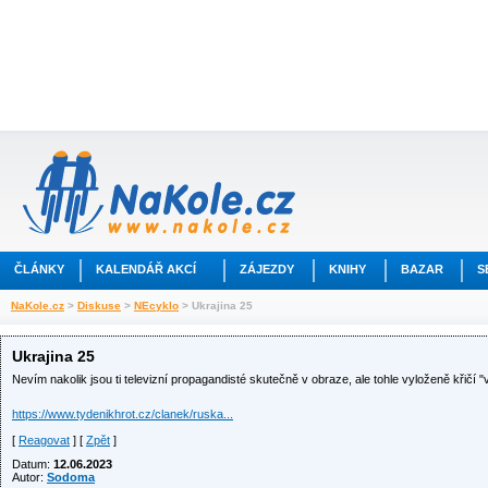
ČLÁNKY
KALENDÁŘ AKCÍ
ZÁJEZDY
KNIHY
BAZAR
S
NaKole.cz
>
Diskuse
>
NEcyklo
> Ukrajina 25
Ukrajina 25
Nevím nakolik jsou ti televizní propagandisté skutečně v obraze, ale tohle vyloženě křičí "v
https://www.tydenikhrot.cz/clanek/ruska...
[
Reagovat
] [
Zpět
]
Datum:
12.06.2023
Autor:
Sodoma