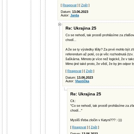
[
Reagovat
] [
Zpět
]
Datum:
13.06.2023
Autor:
Jarda
Re: Ukrajina 25
Co se nehodí, tak prostě prohlásíme za zfalšova
chodí...
A že se ty výsledky lišily? Za prvé mohlo být z
referendum až poté, co je věc rozhodnutá (tzv. 
šaškárna. Mimoto je více než logické, že v takov
Mimo jiné také proto, že vědí, že by jim odpor b
[
Reagovat
] [
Zpět
]
Datum:
13.06.2023
Autor:
Vlastička
Re: Ukrajina 25
Cit.:
"Co se nehodí, tak prostě prohlásíme za zfal
chodí..."
Myslíš třeba zločin v Katyni??? :-)))
[
Reagovat
] [
Zpět
]
Datum:
13.06.2023