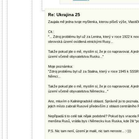
Re: Ukrajina 25
Zaujala mě jedna tvoje myšlenka, kterou píšeš výše, Vlastič
Cit.:
"... Zdroj problému byl už za Lenina, který v roce 1922 k nov
obrovská území osídlená etnickými Rusy...
Takže pokud jde o mě, myslím si, že je co napravovat. A jed
území včetně obyvatelstva Rusku..."
Moje poznámka:
"Zdroj problému byl už za Stalina, který v roce 1945 k SSSR 
Němci...
Takže pokud jde o mě, myslím si, že je co napravovat. A jed
území včetně obyvatelstva Německu..."
Ano, mluvím o Kaliningradské oblasti. Správně jsi to pozna
jejich místo zabrali Rusové především z oblasti centrálního 
Nepřipadá ti to celé tak nějak podobné? Pokud bys vracela 
menšina Rusů, vrátila bys i Německu kus Ruska, kde žili "
P.S. Nic tam není, území je malé, nic tam neroste... :-)))