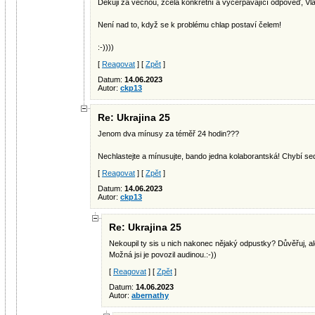
Děkuji za věcnou, zcela konkrétní a vyčerpávající odpověď, Vla
Není nad to, když se k problému chlap postaví čelem!
:-))))
[
Reagovat
] [
Zpět
]
Datum:
14.06.2023
Autor:
ckp13
Re: Ukrajina 25
Jenom dva mínusy za téměř 24 hodin???
Nechlastejte a mínusujte, bando jedna kolaborantská! Chybí s
[
Reagovat
] [
Zpět
]
Datum:
14.06.2023
Autor:
ckp13
Re: Ukrajina 25
Nekoupil ty sis u nich nakonec nějaký odpustky? Důvěřuj, al
Možná jsi je povozil audinou.:-))
[
Reagovat
] [
Zpět
]
Datum:
14.06.2023
Autor:
abernathy