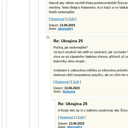
Hlavně aby někdo nechtěl třeba porétorománštět Švýcars
menšiny. Nebo Belgii a Holandsko. A co když si ve Vatikán
Radši nedomejšlet.
[
Reagovat
] [
Zpět
]
Datum:
13.06.2023
Autor:
abernathy
Re: Ukrajina 25
Počkej, jak nedomejšlet?
Já bych strašně rád viděl ve zprávách, jak východní V
chce se od západního Vatikánu trhnout, přičemž už se
bojovníky obou skupin...
Vzhledem k celkovému měřítku (a věkovému průměru) 
sledovat větší hospodskou potyčku, ale se vším tím 
[
Reagovat
] [
Zpět
]
Datum:
13.06.2023
Autor:
Sodoma
Re: Ukrajina 25
A Svatý otec by to z balkónu soudcoval, aby Švýca
[
Reagovat
] [
Zpět
]
Datum:
13.06.2023
Autor:
abernathy