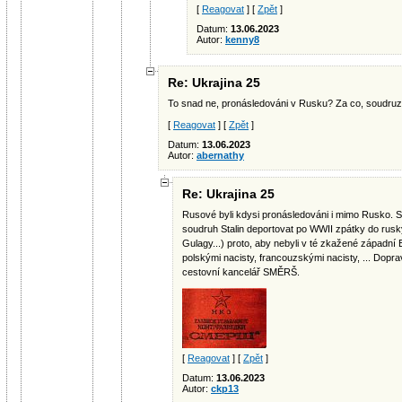
[
Reagovat
] [
Zpět
]
Datum:
13.06.2023
Autor:
kenny8
Re: Ukrajina 25
To snad ne, pronásledováni v Rusku? Za co, soudruzi,
[
Reagovat
] [
Zpět
]
Datum:
13.06.2023
Autor:
abernathy
Re: Ukrajina 25
Rusové byli kdysi pronásledováni i mimo Rusko.
soudruh Stalin deportovat po WWII zpátky do ru
Gulagy...) proto, aby nebyli v té zkažené západní
polskými nacisty, francouzskými nacisty, ... Dopr
cestovní kancelář SMĚRŠ.
[
Reagovat
] [
Zpět
]
Datum:
13.06.2023
Autor:
ckp13