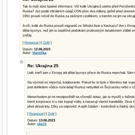
Tak to máš dost špatné informace. Víš kolik Ukrajinců uteklo před Poroše
Ruska? Jen podle oficiálních údаjů OSN přes dva miliony (ještě před únorem 2
1991 proudí ročně do Ruska za slušným výdělkem, o kterém se jim na Ukraj
A víš, kolik do Ruska proudí migrantů ze Střední Asie a Kavkazu? Ani z Evropy
dělat byznys, než jim to úspěšné podnikání protiruským fanatismem zblblé e
zničily.
[
Reagovat
] [
Zpět
]
Datum:
12.06.2023
Autor:
Vlastička
Re: Ukrajina 25
Lidé, kteří tam z Evropy jeli dělat byznys přece do Ruska neprchali. Sám to
Na východ se neprchá, kolaborante. Pokud by to bylo v Mordoru tak super, t
pod dohledem vůdce rozkrádají Rusko) nebydleli ve Švýcarsku nebo v U
Mimochodem jsi mi neodpověděl na včerejší dotaz, jak to myslíš s fašisti
které korporace si u nás kupují volby a nasazují vlastní kandidáty. Zkus 
před deseti lety. Díky za odpověď. A opět žádám - konkrétně a žádný úkr
[
Reagovat
] [
Zpět
]
Datum:
13.06.2023
Autor:
ckp13