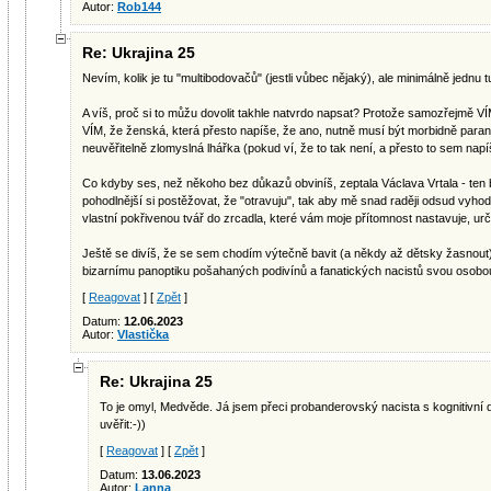
Autor:
Rob144
Re: Ukrajina 25
Nevím, kolik je tu "multibodovačů" (jestli vůbec nějaký), ale minimálně jednu 
A víš, proč si to můžu dovolit takhle natvrdo napsat? Protože samozřejmě V
VÍM, že ženská, která přesto napíše, že ano, nutně musí být morbidně para
neuvěřitelně zlomyslná lhářka (pokud ví, že to tak není, a přesto to sem nap
Co kdyby ses, než někoho bez důkazů obviníš, zeptala Václava Vrtala - ten by
pohodlnější si postěžovat, že "otravuju", tak aby mě snad raději odsud vyhod
vlastní pokřivenou tvář do zrcadla, které vám moje přítomnost nastavuje, urči
Ještě se divíš, že se sem chodím výtečně bavit (a někdy až dětsky žasnou
bizarnímu panoptiku pošahaných podivínů a fanatických nacistů svou osobou
[
Reagovat
] [
Zpět
]
Datum:
12.06.2023
Autor:
Vlastička
Re: Ukrajina 25
To je omyl, Medvěde. Já jsem přeci probanderovský nacista s kognitivní 
uvěřit:-))
[
Reagovat
] [
Zpět
]
Datum:
13.06.2023
Autor:
Lanna