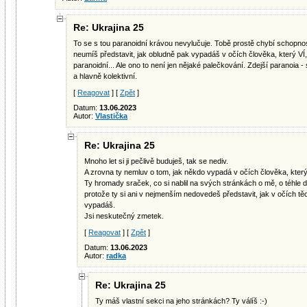
Re: Ukrajina 25
To se s tou paranoidní krávou nevylučuje. Tobě prostě chybí schopnost
neumíš představit, jak obludně pak vypadáš v očích člověka, který VÍ, 
paranoidní... Ale ono to není jen nějaké palečkování. Zdejší paranoia -
a hlavně kolektivní.
[
Reagovat
] [
Zpět
]
Datum:
13.06.2023
Autor:
Vlastička
Re: Ukrajina 25
Mnoho let si ji pečlivě buduješ, tak se nediv.
A zrovna ty nemluv o tom, jak někdo vypadá v očích člověka, kter
Ty hromady sraček, co si nablil na svých stránkách o mě, o téhle di
protože ty si ani v nejmenším nedovedeš představit, jak v očích t
vypadáš.
Jsi neskutečný zmetek.
[
Reagovat
] [
Zpět
]
Datum:
13.06.2023
Autor:
radka
Re: Ukrajina 25
Ty máš vlastní sekci na jeho stránkách? Ty válíš :-)