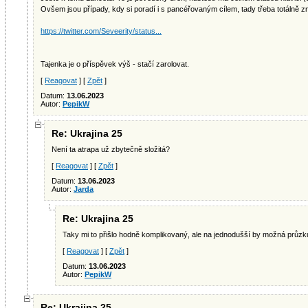
Ovšem jsou případy, kdy si poradí i s pancéřovaným cílem, tady třeba totálně zniči
https://twitter.com/Seveerity/status...
Tajenka je o příspěvek výš - stačí zarolovat.
[
Reagovat
] [
Zpět
]
Datum:
13.06.2023
Autor:
PepikW
Re: Ukrajina 25
Není ta atrapa už zbytečně složitá?
[
Reagovat
] [
Zpět
]
Datum:
13.06.2023
Autor:
Jarda
Re: Ukrajina 25
Taky mi to přišlo hodně komplikovaný, ale na jednodušší by možná průzk
[
Reagovat
] [
Zpět
]
Datum:
13.06.2023
Autor:
PepikW
Re: Ukrajina 25