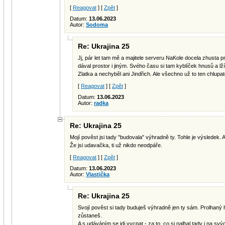
[
Reagovat
] [
Zpět
]
Datum:
13.06.2023
Autor:
Sodoma
Re: Ukrajina 25
Jj, pár let tam mě a majitele serveru NaKole docela zhusta pr
dával prostor i jiným. Svého času si tam kyblíček hnusů a lží
Zlatka a nechyběl ani Jindřich. Ale všechno už to ten chlup
[
Reagovat
] [
Zpět
]
Datum:
13.06.2023
Autor:
radka
Re: Ukrajina 25
Mojí pověst jsi tady "budovala" výhradně ty. Tohle je výsledek. A
Že jsi udavačka, ti už nikdo neodpáře.
[
Reagovat
] [
Zpět
]
Datum:
13.06.2023
Autor:
Vlastička
Re: Ukrajina 25
Svojí pověst si tady buduješ výhradně jen ty sám. Prolhaný h
zůstaneš.
A s udáváním se jdi vycpat - za to, co si nalhal tady i na svý