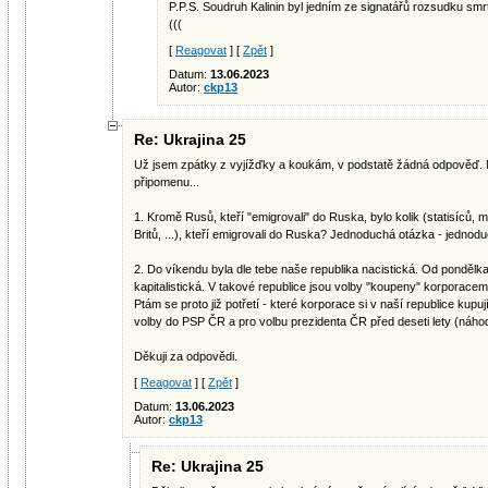
P.P.S. Soudruh Kalinin byl jedním ze signatářů rozsudku smr
(((
[
Reagovat
] [
Zpět
]
Datum:
13.06.2023
Autor:
ckp13
Re: Ukrajina 25
Už jsem zpátky z vyjížďky a koukám, v podstatě žádná odpověď. Mo
připomenu...
1. Kromě Rusů, kteří "emigrovali" do Ruska, bylo kolik (statisíců,
Britů, ...), kteří emigrovali do Ruska? Jednoduchá otázka - jedno
2. Do víkendu byla dle tebe naše republika nacistická. Od pondělka 
kapitalistická. V takové republice jsou volby "koupeny" korporacemi,
Ptám se proto již potřetí - které korporace si v naší republice kup
volby do PSP ČR a pro volbu prezidenta ČR před deseti lety (náhod
Děkuji za odpovědi.
[
Reagovat
] [
Zpět
]
Datum:
13.06.2023
Autor:
ckp13
Re: Ukrajina 25