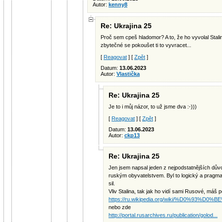
Autor:
kenny8
Re: Ukrajina 25
Proč sem cpeš hladomor? A to, že ho vyvolal Stalin 
zbytečné se pokoušet ti to vyvracet...
[
Reagovat
] [
Zpět
]
Datum:
13.06.2023
Autor:
Vlastička
Re: Ukrajina 25
Je to i můj názor, to už jsme dva :-)))
[
Reagovat
] [
Zpět
]
Datum:
13.06.2023
Autor:
ckp13
Re: Ukrajina 25
Jen jsem napsal jeden z nejpodstatnějších dův
ruským obyvatelstvem. Byl to logický a pragm
sil.
Vliv Stalina, tak jak ho vidí sami Rusové, má
https://ru.wikipedia.org/wiki/%D0%93%D0%BE
nebo zde
http://portal.rusarchives.ru/publication/golod...