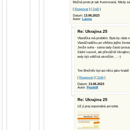
Možná proto je tak frustrovaná. Nikdy s
[
Reagovat
] [
Zpět
]
Datum:
13.06.2023
Autor:
Lanna
Re: Ukrajina 25
Vlastička má problém. Byla by ráda
VlastiZradičku po většinu jejího živo
Jenže ouha - sama tady často prosazu
žádní rusové, ale převážně Ukrajinc
tedy být vděčná ukrošům ... :-)
Ten Brežněv byl asi něco jako hrabě N
[
Reagovat
] [
Zpět
]
Datum:
13.06.2023
Autor:
PepikW
Re: Ukrajina 25
Už jí prej nepomáhá ani tohle.