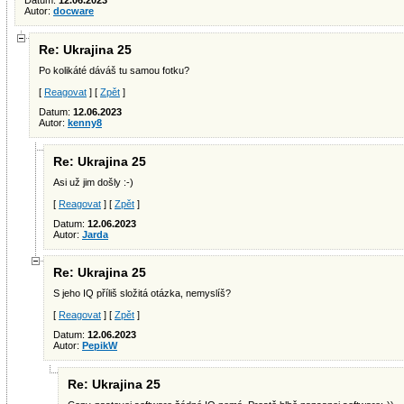
Datum:
12.06.2023
Autor:
docware
Re: Ukrajina 25
Po kolikáté dáváš tu samou fotku?
[
Reagovat
] [
Zpět
]
Datum:
12.06.2023
Autor:
kenny8
Re: Ukrajina 25
Asi už jim došly :-)
[
Reagovat
] [
Zpět
]
Datum:
12.06.2023
Autor:
Jarda
Re: Ukrajina 25
S jeho IQ příliš složitá otázka, nemyslíš?
[
Reagovat
] [
Zpět
]
Datum:
12.06.2023
Autor:
PepikW
Re: Ukrajina 25