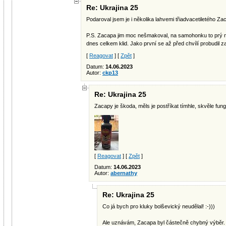
Re: Ukrajina 25
Podaroval jsem je i několika lahvemi třiadvacetiletého Za
P.S. Zacapa jim moc nešmakoval, na samohonku to prý nem
dnes celkem klid. Jako první se až před chvílí probudil zaz
[
Reagovat
] [
Zpět
]
Datum:
14.06.2023
Autor:
ckp13
Re: Ukrajina 25
Zacapy je škoda, měls je postříkat tímhle, skvěle fungu
[
Reagovat
] [
Zpět
]
Datum:
14.06.2023
Autor:
abernathy
Re: Ukrajina 25
Co já bych pro kluky bolševický neudělal! :-)))
Ale uznávám, Zacapa byl částečně chybný výběr. 