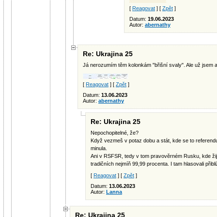
[
Reagovat
] [
Zpět
]
Datum:
19.06.2023
Autor:
abernathy
Re: Ukrajina 25
Já nerozumím těm kolonkám "břišní svaly". Ale už jsem 
[
Reagovat
] [
Zpět
]
Datum:
13.06.2023
Autor:
abernathy
Re: Ukrajina 25
Nepochopitelné, že?
Když vezmeš v potaz dobu a stát, kde se to referen
minula.
Ani v RSFSR, tedy v tom pravověrném Rusku, kde žij
tradičních nejmíň 99,99 procenta. I tam hlasovali přib
[
Reagovat
] [
Zpět
]
Datum:
13.06.2023
Autor:
Lanna
Re: Ukrajina 25