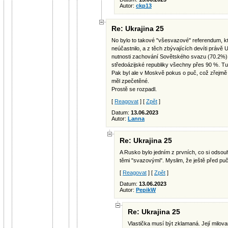
Autor:
ckp13
Re: Ukrajina 25
No bylo to takové "všesvazové" referendum, k
neúčastnilo, a z těch zbývajících devíti právě
nutnosti zachování Sovětského svazu (70.2%).
středoázijské republiky všechny přes 90 %. Tu
Pak byl ale v Moskvě pokus o puč, což zřejmě
měl zpečetěné.
Prostě se rozpadl.
[
Reagovat
] [
Zpět
]
Datum:
13.06.2023
Autor:
Lanna
Re: Ukrajina 25
A Rusko bylo jedním z prvních, co si odsou
těmi "svazovými". Myslim, že ještě před puč
[
Reagovat
] [
Zpět
]
Datum:
13.06.2023
Autor:
PepikW
Re: Ukrajina 25
Vlastička musí být zklamaná. Její milova