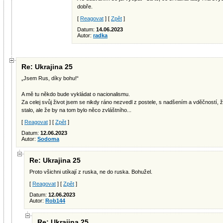
dobře.
[
Reagovat
] [
Zpět
]
Datum:
14.06.2023
Autor:
radka
Re: Ukrajina 25
„Jsem Rus, díky bohu!“
A mě tu někdo bude vykládat o nacionalismu.
Za celej svůj život jsem se nikdy ráno nezvedl z postele, s nadšením a vděčností, 
stalo, ale že by na tom bylo něco zvláštního...
[
Reagovat
] [
Zpět
]
Datum:
12.06.2023
Autor:
Sodoma
Re: Ukrajina 25
Proto všichni utíkají z ruska, ne do ruska. Bohužel.
[
Reagovat
] [
Zpět
]
Datum:
12.06.2023
Autor:
Rob144
Re: Ukrajina 25