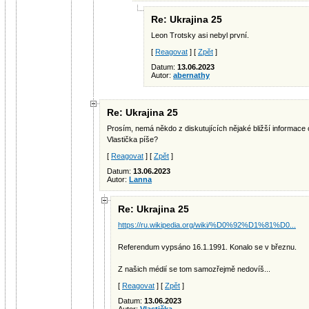
Re: Ukrajina 25
Leon Trotsky asi nebyl první.
[
Reagovat
] [
Zpět
]
Datum:
13.06.2023
Autor:
abernathy
Re: Ukrajina 25
Prosím, nemá někdo z diskutujících nějaké bližší informace
Vlastička píše?
[
Reagovat
] [
Zpět
]
Datum:
13.06.2023
Autor:
Lanna
Re: Ukrajina 25
https://ru.wikipedia.org/wiki/%D0%92%D1%81%D0...
Referendum vypsáno 16.1.1991. Konalo se v březnu.
Z našich médií se tom samozřejmě nedovíš...
[
Reagovat
] [
Zpět
]
Datum:
13.06.2023