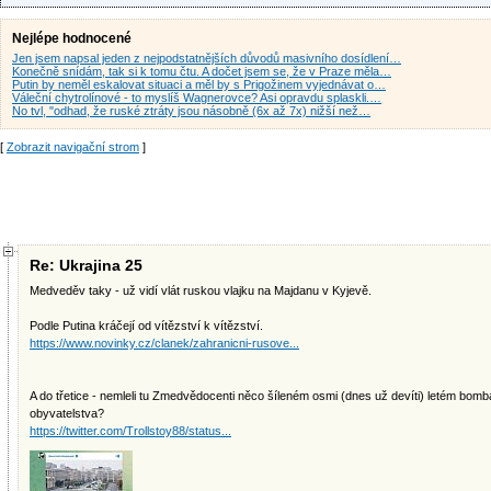
Nejlépe hodnocené
Jen jsem napsal jeden z nejpodstatnějších důvodů masivního dosídlení…
Konečně snídám, tak si k tomu čtu. A dočet jsem se, že v Praze měla…
Putin by neměl eskalovat situaci a měl by s Prigožinem vyjednávat o…
Váleční chytrolínové - to myslíš Wagnerovce? Asi opravdu splaskli.…
No tvl, "odhad, že ruské ztráty jsou násobně (6x až 7x) nižší než…
[
Zobrazit navigační strom
]
Re: Ukrajina 25
Medveděv taky - už vidí vlát ruskou vlajku na Majdanu v Kyjevě.
Podle Putina kráčejí od vítězství k vítězství.
https://www.novinky.cz/clanek/zahranicni-rusove...
A do třetice - nemleli tu Zmedvědocenti něco šíleném osmi (dnes už devíti) letém bom
obyvatelstva?
https://twitter.com/Trollstoy88/status...