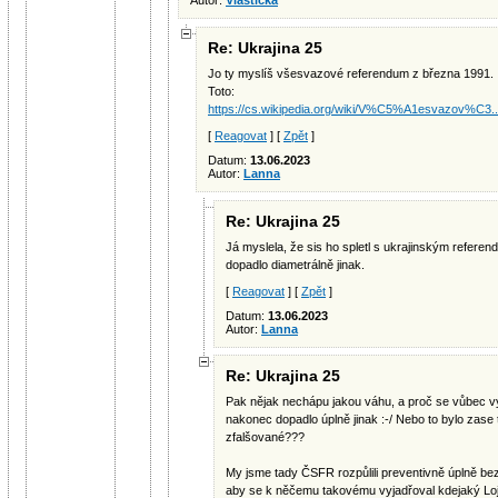
Autor:
Vlastička
Re: Ukrajina 25
Jo ty myslíš všesvazové referendum z března 1991.
Toto:
https://cs.wikipedia.org/wiki/V%C5%A1esvazov%C3..
[
Reagovat
] [
Zpět
]
Datum:
13.06.2023
Autor:
Lanna
Re: Ukrajina 25
Já myslela, že sis ho spletl s ukrajinským referend
dopadlo diametrálně jinak.
[
Reagovat
] [
Zpět
]
Datum:
13.06.2023
Autor:
Lanna
Re: Ukrajina 25
Pak nějak nechápu jakou váhu, a proč se vůbec vy
nakonec dopadlo úplně jinak :-/ Nebo to bylo zase 
zfalšované???
My jsme tady ČSFR rozpůlili preventivně úplně bez p
aby se k něčemu takovému vyjadřoval kdejaký Loj