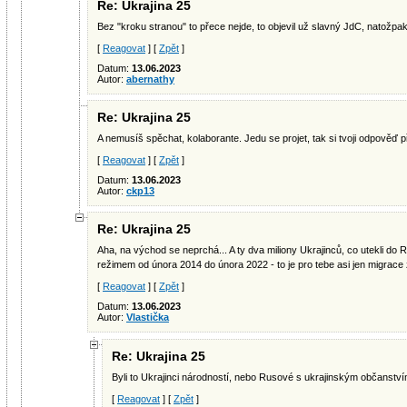
Re: Ukrajina 25
Bez "kroku stranou" to přece nejde, to objevil už slavný JdC, natožpak t
[
Reagovat
] [
Zpět
]
Datum:
13.06.2023
Autor:
abernathy
Re: Ukrajina 25
A nemusíš spěchat, kolaborante. Jedu se projet, tak si tvoji odpověď p
[
Reagovat
] [
Zpět
]
Datum:
13.06.2023
Autor:
ckp13
Re: Ukrajina 25
Aha, na východ se neprchá... A ty dva miliony Ukrajinců, co utekli d
režimem od února 2014 do února 2022 - to je pro tebe asi jen migrace
[
Reagovat
] [
Zpět
]
Datum:
13.06.2023
Autor:
Vlastička
Re: Ukrajina 25
Byli to Ukrajinci národností, nebo Rusové s ukrajinským občanstv
[
Reagovat
] [
Zpět
]