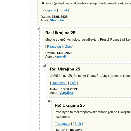
Ukrajinci (pokud něco takového existuje) bude snažit poukrajinš
[
Reagovat
] [
Zpět
]
Datum:
13.06.2023
Autor:
Vlastička
Re: Ukrajina 25
Mnoho zbytečných slov, rozmlžování. Prostě Rusové šli ke
[
Reagovat
] [
Zpět
]
Datum:
13.06.2023
Autor:
kenny8
Re: Ukrajina 25
Ještě že uznáš, že to byli Rusové... A byli (a dosud jsou
[
Reagovat
] [
Zpět
]
Datum:
13.06.2023
Autor:
Vlastička
Re: Ukrajina 25
Proč bych to měl rozporovat? Mnoho jich na Ukrajinu 
hladomoru.
[
Reagovat
] [
Zpět
]
Datum:
13.06.2023