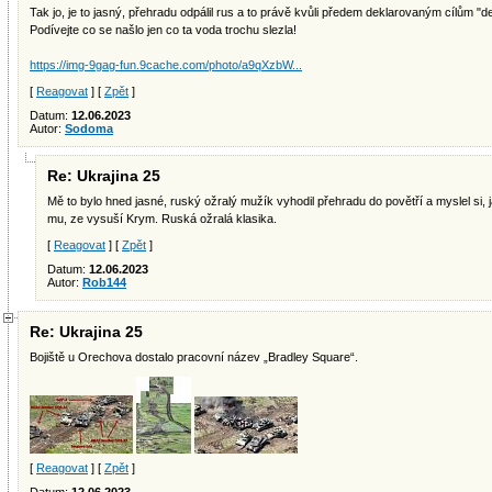
Tak jo, je to jasný, přehradu odpálil rus a to právě kvůli předem deklarovaným cílům "d
Podívejte co se našlo jen co ta voda trochu slezla!
https://img-9gag-fun.9cache.com/photo/a9qXzbW...
[
Reagovat
] [
Zpět
]
Datum:
12.06.2023
Autor:
Sodoma
Re: Ukrajina 25
Mě to bylo hned jasné, ruský ožralý mužík vyhodil přehradu do povětří a myslel si, 
mu, ze vysuší Krym. Ruská ožralá klasika.
[
Reagovat
] [
Zpět
]
Datum:
12.06.2023
Autor:
Rob144
Re: Ukrajina 25
Bojiště u Orechova dostalo pracovní název „Bradley Square“.
[
Reagovat
] [
Zpět
]