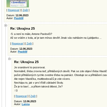
[
Reagovat
] [
Zpět
]
Datum:
12.06.2023
Autor:
PepikW
Re: Ukrajina 25
-5: a není to málo, Antone Pavloviči?
Až se vrátím z kola, ať je tam mínus devět! Jinak vás nahlásim na Ljubljanku ...
[
Reagovat
] [
Zpět
]
Datum:
12.06.2023
Autor:
PepikW
Re: Ukrajina 25
Je srandovní to pozorovat.
Normálně, třeba zrovna teď, přihlášených devět. Pak se zde objeví třeba Vlast
počet přihlášených rychle zvedne třeba na patnáct. Oboduje se a přihlášení za
Ale nejen Vlastička, multibodovačů je zde vícero.
Nechápu to, jak v prví třídě základní školy.
Že je to baví....a přitom taková blbost, že?
:-))
[
Reagovat
] [
Zpět
]
Datum:
12.06.2023
Autor:
Lanna