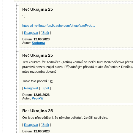
Re: Ukrajina 25
:-)
https://img-9gag-fun.9cache.com/photo/axoPyob...
[
Reagovat
] [
Zpět
]
Datum:
12.06.2023
Autor:
Sodoma
Re: Ukrajina 25
Teď koukám, že sedmičce (zatím) komiků se nelíbí buď Medveděvova předst
pravdivá povzbuzující slova. Případně jim připadá ta aktuální fotka z Doněck
málo rozbombardovaný.
Tohle fakt pobaví :-)))
[
Reagovat
] [
Zpět
]
Datum:
12.06.2023
Autor:
PepikW
Re: Ukrajina 25
Oni jsou přesvědčeni, že někoho ovlivňují, že šíří svoji víru.
[
Reagovat
] [
Zpět
]
Datum:
12.06.2023