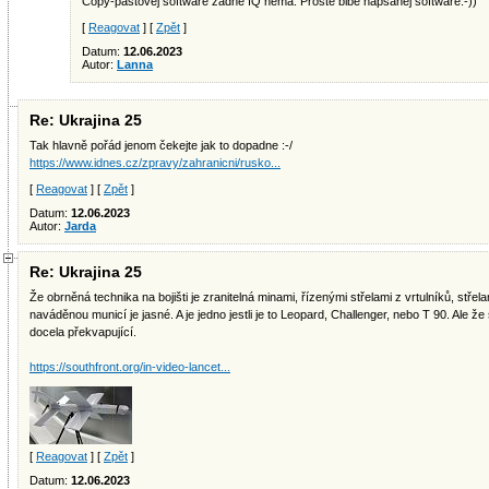
Copy-pastovej software žádné IQ nemá. Prostě blbě napsanej software:-))
[
Reagovat
] [
Zpět
]
Datum:
12.06.2023
Autor:
Lanna
Re: Ukrajina 25
Tak hlavně pořád jenom čekejte jak to dopadne :-/
https://www.idnes.cz/zpravy/zahranicni/rusko...
[
Reagovat
] [
Zpět
]
Datum:
12.06.2023
Autor:
Jarda
Re: Ukrajina 25
Že obrněná technika na bojišti je zranitelná minami, řízenými střelami z vrtulníků, stř
naváděnou municí je jasné. A je jedno jestli je to Leopard, Challenger, nebo T 90. Ale ž
docela překvapující.
https://southfront.org/in-video-lancet...
[
Reagovat
] [
Zpět
]
Datum:
12.06.2023