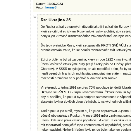
Datum:
13.06.2023
Autor:
kenny8
Re: Ukrajina 25
Do Ruska utíkali ze stejných důvodů jako jiní utíkají do Evropy
kteří se cítí být etnickými Rusy, mluví rusky a chtějí, aby se jejic
nebyla jen v rovině diskriminačního zákonodárství, ale byla ved
Šlo tedy o etnické Rusy, kteří se zpravidla PROTI SVÉ VŮLI stal
pronásledováni za to, že se odmítli "dobrovolně" stát i etnickými
Zdroj problému byl už za Lenina, který v roce 1922 k nově vznik
území osídlená etnickými Rusy (celý široký pás od Oděsy, př
Charkov). V SSSR to bylo jedno, on ale nepočítal s tím, že by s
nepřirozených hranicích mohla stát samostatným státem, natož
mocností a změnila se v pečlivě budované Anti-Rusko.
V referendu z ledna 1991 se přes 70% populace tehdejší Ukraji
Ukrajina se PŘESTO v srpnu osamostatnila. Člověk nemusí být 
aby si spočítal, že pokud byla podpora samostatnosti v západní t
absolutní byl na zbylých dvou třetinách, tj. na východních a ji
Takže pokud jde o mě, myslím si, že je co napravovat. A jednou
včetně obyvatelstva Rusku... V roce 1991 měla vzniknout samo
území, kde si to přála většina populace... A když už vznikla ve
mít federativní nebo ještě lépe konfederativní uspořádání, proto
nekompatibilní. Nejhorší řešení bylo to, co bylo nakonec zvolen