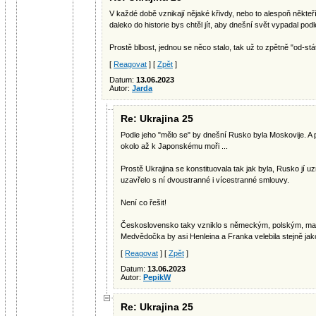
V každé době vznikají nějaké křivdy, nebo to alespoň někteř
daleko do historie bys chtěl jít, aby dnešní svět vypadal po
Prostě blbost, jednou se něco stalo, tak už to zpětně "od-stát
[
Reagovat
] [
Zpět
]
Datum:
13.06.2023
Autor:
Jarda
Re: Ukrajina 25
Podle jeho "mělo se" by dnešní Rusko byla Moskovije. A
okolo až k Japonskému moři ...
Prostě Ukrajina se konstituovala tak jak byla, Rusko jí u
uzavřelo s ní dvoustranné i vícestranné smlouvy.
Není co řešit!
Československo taky vzniklo s německým, polským, ma
Medvědočka by asi Henleina a Franka velebila stejně jak
[
Reagovat
] [
Zpět
]
Datum:
13.06.2023
Autor:
PepikW
Re: Ukrajina 25