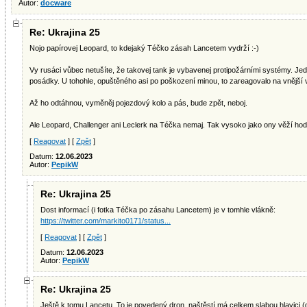
Autor:
docware
Re: Ukrajina 25
Nojo papírovej Leopard, to kdejaký Téčko zásah Lancetem vydrží :-)
Vy rusáci vůbec netušíte, že takovej tank je vybavenej protipožárními systémy. J
posádky. U tohohle, opuštěného asi po poškození minou, to zareagovalo na vnější
Až ho odtáhnou, vyměněj pojezdový kolo a pás, bude zpět, neboj.
Ale Leopard, Challenger ani Leclerk na Téčka nemaj. Tak vysoko jako ony věží hod
[
Reagovat
] [
Zpět
]
Datum:
12.06.2023
Autor:
PepikW
Re: Ukrajina 25
Dost informací (i fotka Téčka po zásahu Lancetem) je v tomhle vlákně:
https://twitter.com/markito0171/status...
[
Reagovat
] [
Zpět
]
Datum:
12.06.2023
Autor:
PepikW
Re: Ukrajina 25
Ještě k tomu Lancetu. To je povedený dron, naštěstí má celkem slabou hlavici (