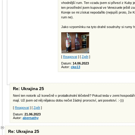
vhodnější rum. Ten vzadu jsem si přivezl z Kuby je
ten prostřední jsem kupoval ve Venezuele ještě 
Koreje se mi získat nepodařilo (nejspíš proto, že
rum ne).
Jako vzpomínku na tyto drahé soudruhy si rumy h
[
Reagovat
] [
Zpět
]
Datum:
14.06.2023
Autor:
ckp13
Re: Ukrajina 25
Není ten notorik už konečně v protialkoholní léčebně? Pokud teda v zemi hospodá
mají. Už jsem od něj nějakou dobu nečet žádný proroctví, ani poselství. :-)))
[
Reagovat
] [
Zpět
]
Datum:
21.06.2023
Autor:
abernathy
Re: Ukrajina 25