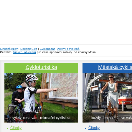
Cyklozájezdy
|
Dokempu.cz
|
Cyklobazar
|
Aktivni dovolená
Perfektní
funkční oblečení
pro vaše sportovní aktivity, od značky Moira.
Cykloturistika
Městská cyklis
výlety, cestování, rekreační cyklistika
každý den na kole ve va
Články
Články