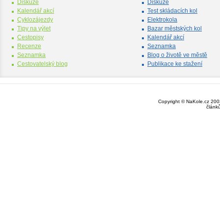
Diskuze
Diskuze
Kalendář akcí
Test skládacích kol
Cyklozájezdy
Elektrokola
Tipy na výlet
Bazar městských kol
Cestopisy
Kalendář akcí
Recenze
Seznamka
Seznamka
Blog o životě ve městě
Cestovatelský blog
Publikace ke stažení
Copyright © NaKole.cz 2003
článk