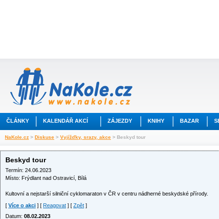
ČLÁNKY
KALENDÁŘ AKCÍ
ZÁJEZDY
KNIHY
BAZAR
S
NaKole.cz
>
Diskuse
>
Vyjížďky, srazy, akce
> Beskyd tour
Beskyd tour
Termín: 24.06.2023
Místo: Frýdlant nad Ostravicí, Bílá
Kultovní a nejstarší silniční cyklomaraton v ČR v centru nádherné beskydské přírody.
[
Více o akci
] [
Reagovat
] [
Zpět
]
Datum:
08.02.2023