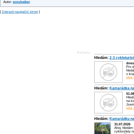
Autor:
porubajker
[
Zobrazit navigační strom
]
Hledám:
2-3 cykloturis
dnes
Pro d
hledá
v kra
více 
Hledám:
Kamarádka na
01.0
Hled
na ko
Jsem 
více 
Hledám:
Kamarádku na
31.07.2026
Ahoj, hledám
cyklovýlety n