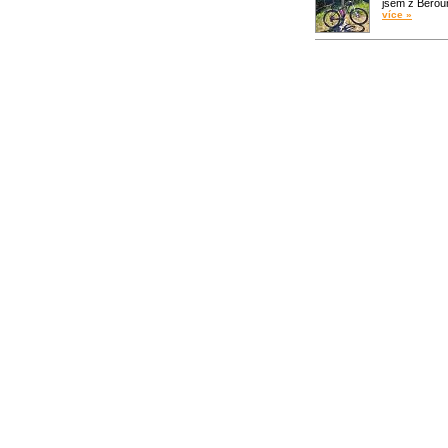
jsem z Bero
více »