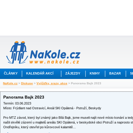
ČLÁNKY
KALENDÁŘ AKCÍ
ZÁJEZDY
KNIHY
BAZAR
S
NaKole.cz
>
Diskuse
>
Vyjížďky, srazy, akce
> Panorama Bajk 2023
Panorama Bajk 2023
Termín: 03.06.2023
Místo: Frýdlant nad Ostravicí, Areál SKI Opálená - Pstruží, Beskydy
Pro MTZ závod, který byl známý jako Bílá Bajk, jsme museli najít nové místo konání a ted
našli skvělé zázemí u majitelů areálu SKI Opálená, v beskydské obci Pstruží a naprosto 
Ondřejníku, který otevřel po kůrovcové kalamitě…