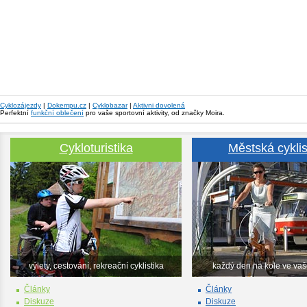
Cyklozájezdy
|
Dokempu.cz
|
Cyklobazar
|
Aktivni dovolená
Perfektní
funkční oblečení
pro vaše sportovní aktivity, od značky Moira.
Cykloturistika
Městská cyklis
výlety, cestování, rekreační cyklistika
každý den na kole ve va
Články
Články
Diskuze
Diskuze