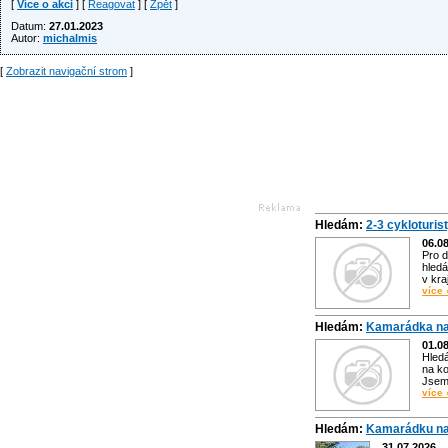
[
Více o akci
] [
Reagovat
] [
Zpět
]
Datum:
27.01.2023
Autor:
michalmis
[
Zobrazit navigační strom
]
Hledám:
2-3 cykloturis
06.0
Pro d
hledá
v kra
více 
Hledám:
Kamarádka na
01.0
Hled
na ko
Jsem 
více 
Hledám:
Kamarádku na
31.07.2026