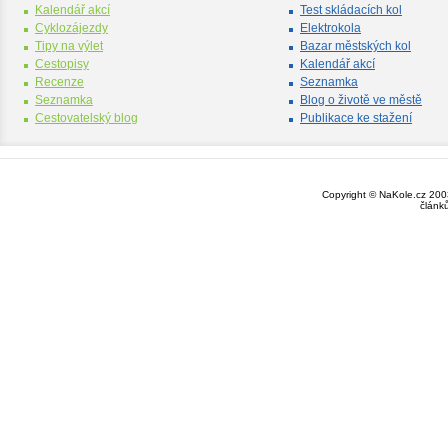
Kalendář akcí
Test skládacích kol
Cyklozájezdy
Elektrokola
Tipy na výlet
Bazar městských kol
Cestopisy
Kalendář akcí
Recenze
Seznamka
Seznamka
Blog o životě ve městě
Cestovatelský blog
Publikace ke stažení
Copyright © NaKole.cz 2003
článk