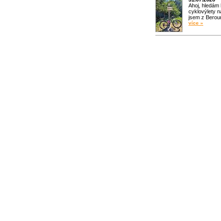
Ahoj, hledám
cyklovýlety n
jsem z Bero
více »