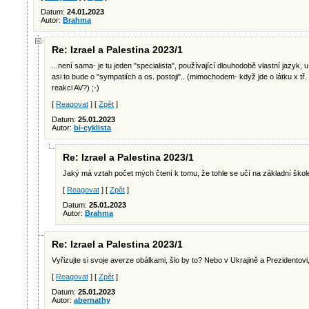
Datum:
24.01.2023
Autor:
Brahma
Re: Izrael a Palestina 2023/1
...není sama- je tu jeden "specialista", používající dlouhodobě vlastní jazyk,
asi to bude o "sympatiích a os. postoji".. (mimochodem- když jde o látku x tř. 
reakci AV?) ;-)
[
Reagovat
] [
Zpět
]
Datum:
25.01.2023
Autor:
bi-cyklista
Re: Izrael a Palestina 2023/1
Jaký má vztah počet mých čtení k tomu, že tohle se učí na základní škol
[
Reagovat
] [
Zpět
]
Datum:
25.01.2023
Autor:
Brahma
Re: Izrael a Palestina 2023/1
Vyřizujte si svoje averze obálkami, šlo by to? Nebo v Ukrajině a Prezidentovi,
[
Reagovat
] [
Zpět
]
Datum:
25.01.2023
Autor:
abernathy