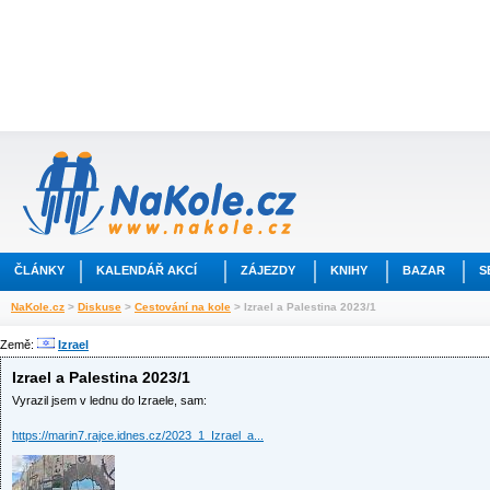
ČLÁNKY
KALENDÁŘ AKCÍ
ZÁJEZDY
KNIHY
BAZAR
S
NaKole.cz
>
Diskuse
>
Cestování na kole
> Izrael a Palestina 2023/1
Země:
Izrael
Izrael a Palestina 2023/1
Vyrazil jsem v lednu do Izraele, sam:
https://marin7.rajce.idnes.cz/2023_1_Izrael_a...