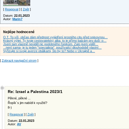
[
Reagovat
] [
Zpět
]
Datum:
22.01.2023
Autor:
Marin7
Nejlépe hodnocené
O.T. To víš, občas dám přednost vyjádření prostého citu před spisovnou…
Krásný výlet. Ty tvoje cestovatelský alba, to je přímo balzám pro duši :o…
Jsem tam vlastně neviděl nic podobného řopíkům. Zato jsem viděl…
...není sama- je tu jeden "specialista", používající dlouhodobě vlastní…
Vyřizujte si svoje averze obálkami, šlo by to? Nebo v Ukrajině a…
[
Zobrazit navigační strom
]
Re: Izrael a Palestina 2023/1
Pěkné, pěkné ...
Řopík´s jim nabídl k využití?
8-)
[
Reagovat
] [
Zpět
]
Datum:
22.01.2023
Autor:
AV