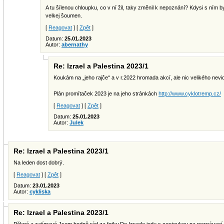
A tu šílenou chloupku, co v ní žil, taky změnil k nepoznání? Kdysi s ním by
velkej šoumen.
[
Reagovat
] [
Zpět
]
Datum:
25.01.2023
Autor:
abernathy
Re: Izrael a Palestina 2023/1
Koukám na „jeho rajče“ a v r.2022 hromada akcí, ale nic velikého nev
Plán promítaček 2023 je na jeho stránkách
http://www.cyklotremp.cz/
[
Reagovat
] [
Zpět
]
Datum:
25.01.2023
Autor:
Julek
Re: Izrael a Palestina 2023/1
Na leden dost dobrý.
[
Reagovat
] [
Zpět
]
Datum:
23.01.2023
Autor:
cykliska
Re: Izrael a Palestina 2023/1