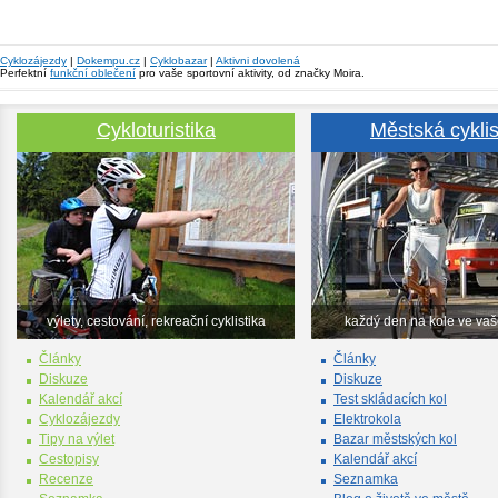
Cyklozájezdy
|
Dokempu.cz
|
Cyklobazar
|
Aktivni dovolená
Perfektní
funkční oblečení
pro vaše sportovní aktivity, od značky Moira.
Cykloturistika
Městská cyklis
výlety, cestování, rekreační cyklistika
každý den na kole ve va
Články
Články
Diskuze
Diskuze
Kalendář akcí
Test skládacích kol
Cyklozájezdy
Elektrokola
Tipy na výlet
Bazar městských kol
Cestopisy
Kalendář akcí
Recenze
Seznamka