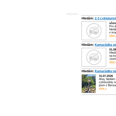
Hledám:
2-3 cykloturis
včer
Pro d
hledá
v kra
více 
Hledám:
Kamarádka na
01.0
Hled
na ko
Jsem 
více 
Hledám:
Kamarádku na
31.07.2026
Ahoj, hledám
cyklovýlety n
jsem z Bero
více »