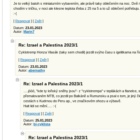
Je to velký batoh s miniaturním vybavením, ale právě taky oblečením na noc. Dvě mik
chodím v tričku, v noci ale klesne teplota třeba z 25 na 5 a to už oblečení potřebu
:-(
[
Reagovat
] [
Zpět
]
Datum:
23.01.2023
Autor:
Marin7
Re: Izrael a Palestina 2023/1
Cyklotremp Honza Vlasák (taky sem chodil) jezdil svýho času s igelitkama na řídítk
[
Reagovat
] [
Zpět
]
Datum:
23.01.2023
Autor:
abernathy
Re: Izrael a Palestina 2023/1
.....jóóó, "kde ty loňský sněhy jsou"- z "cyklotrempa" v teplákách a flanelce
přemalovaném MTB, co jezdil po Balkáně a Rumunsku a psal o tom, je jiný člov
cestách s Kudrnou do Peru ap., ve značkovém ohozu a výbavě.
Halt lidi se mění..... :-(
[
Reagovat
] [
Zpět
]
Datum:
25.01.2023
Autor:
bi-cyklista
Re: Izrael a Palestina 2023/1