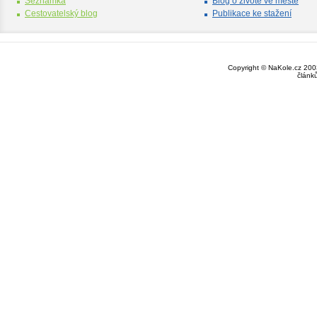
Seznamka
Blog o životě ve městě
Cestovatelský blog
Publikace ke stažení
Copyright © NaKole.cz 2003
článk