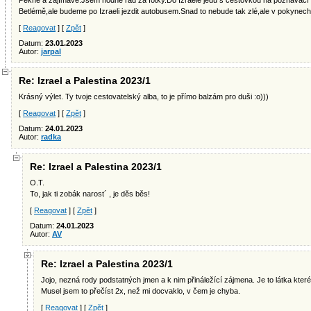
Pěkné a zajímavé.Jsem hodně rád za fotky.Do Izraele jedu s cestovkou na poznávac
Betlémě,ale budeme po Izraeli jezdit autobusem.Snad to nebude tak zlé,ale v pokynec
[
Reagovat
] [
Zpět
]
Datum:
23.01.2023
Autor:
jarpal
Re: Izrael a Palestina 2023/1
Krásný výlet. Ty tvoje cestovatelský alba, to je přímo balzám pro duši :o)))
[
Reagovat
] [
Zpět
]
Datum:
24.01.2023
Autor:
radka
Re: Izrael a Palestina 2023/1
O.T.
To, jak ti zobák narost´ , je děs běs!
[
Reagovat
] [
Zpět
]
Datum:
24.01.2023
Autor:
AV
Re: Izrael a Palestina 2023/1
Jojo, nezná rody podstatných jmen a k nim přináležící zájmena. Je to látka které
Musel jsem to přečíst 2x, než mi docvaklo, v čem je chyba.
[
Reagovat
] [
Zpět
]