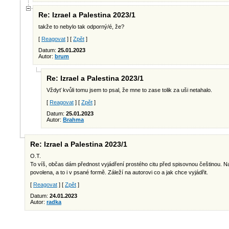
Re: Izrael a Palestina 2023/1
takže to nebylo tak odporný/é, že?
[
Reagovat
] [
Zpět
]
Datum:
25.01.2023
Autor:
brum
Re: Izrael a Palestina 2023/1
Vždyť kvůli tomu jsem to psal, že mne to zase tolik za uši netahalo.
[
Reagovat
] [
Zpět
]
Datum:
25.01.2023
Autor:
Brahma
Re: Izrael a Palestina 2023/1
O.T.
To víš, občas dám přednost vyjádření prostého citu před spisovnou češtinou. N
povolena, a to i v psané formě. Záleží na autorovi co a jak chce vyjádřit.
[
Reagovat
] [
Zpět
]
Datum:
24.01.2023
Autor:
radka