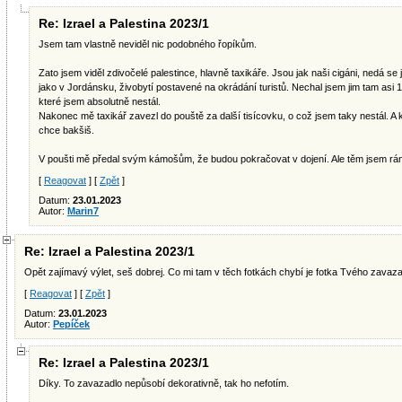
Re: Izrael a Palestina 2023/1
Jsem tam vlastně neviděl nic podobného řopíkům.
Zato jsem viděl zdivočelé palestince, hlavně taxikáře. Jsou jak naši cigáni, nedá se 
jako v Jordánsku, živobytí postavené na okrádání turistů. Nechal jsem jim tam asi 1
které jsem absolutně nestál.
Nakonec mě taxikář zavezl do pouště za další tisícovku, o což jsem taky nestál. A ko
chce bakšiš.
V poušti mě předal svým kámošům, že budou pokračovat v dojení. Ale těm jsem ráno
[
Reagovat
] [
Zpět
]
Datum:
23.01.2023
Autor:
Marin7
Re: Izrael a Palestina 2023/1
Opět zajímavý výlet, seš dobrej. Co mi tam v těch fotkách chybí je fotka Tvého zavaza
[
Reagovat
] [
Zpět
]
Datum:
23.01.2023
Autor:
Pepíček
Re: Izrael a Palestina 2023/1
Díky. To zavazadlo nepůsobí dekorativně, tak ho nefotím.