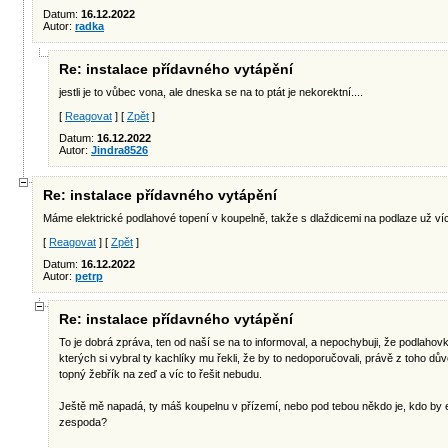
Datum:
16.12.2022
Autor:
radka
Re: instalace přídavného vytápění
jestli je to vůbec vona, ale dneska se na to ptát je nekorektní....
[
Reagovat
] [
Zpět
]
Datum:
16.12.2022
Autor:
Jindra8526
Re: instalace přídavného vytápění
Máme elektrické podlahové topení v koupelně, takže s dlaždicemi na podlaze už víc 
[
Reagovat
] [
Zpět
]
Datum:
16.12.2022
Autor:
petrp
Re: instalace přídavného vytápění
To je dobrá zpráva, ten od naší se na to informoval, a nepochybuji, že podlahovku 
kterých si vybral ty kachlíky mu řekli, že by to nedoporučovali, právě z toho d
topný žebřík na zeď a víc to řešit nebudu.
Ještě mě napadá, ty máš koupelnu v přízemí, nebo pod tebou někdo je, kdo by 
zespoda?