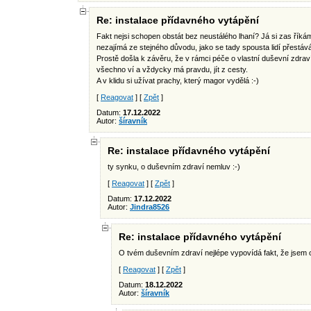
Re: instalace přídavného vytápění
Fakt nejsi schopen obstát bez neustálého lhaní? Já si zas říkám
nezajímá ze stejného důvodu, jako se tady spousta lidí přestává
Prostě došla k závěru, že v rámci péče o vlastní duševní zdrav
všechno ví a vždycky má pravdu, jít z cesty.
A v klidu si užívat prachy, který magor vydělá :-)
[
Reagovat
] [
Zpět
]
Datum:
17.12.2022
Autor:
šíravník
Re: instalace přídavného vytápění
ty synku, o duševním zdraví nemluv :-)
[
Reagovat
] [
Zpět
]
Datum:
17.12.2022
Autor:
Jindra8526
Re: instalace přídavného vytápění
O tvém duševním zdraví nejlépe vypovídá fakt, že jsem o
[
Reagovat
] [
Zpět
]
Datum:
18.12.2022
Autor:
šíravník