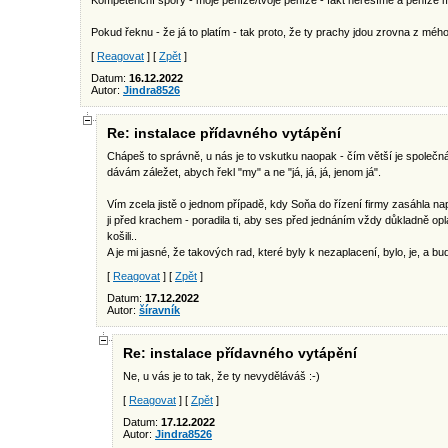
Kompetenční spory - moje peníze/tvoje peníze - fakt neřešíme a peníze
Pokud řeknu - že já to platím - tak proto, že ty prachy jdou zrovna z méh
[
Reagovat
] [
Zpět
]
Datum:
16.12.2022
Autor:
Jindra8526
Re: instalace přídavného vytápění
Chápeš to správně, u nás je to vskutku naopak - čím větší je společná 
dávám záležet, abych řekl "my" a ne "já, já, já, jenom já".
Vím zcela jistě o jednom případě, kdy Soňa do řízení firmy zasáhla 
ji před krachem - poradila ti, aby ses před jednáním vždy důkladně oplác
košili..
A je mi jasné, že takových rad, které byly k nezaplacení, bylo, je, a b
[
Reagovat
] [
Zpět
]
Datum:
17.12.2022
Autor:
šíravník
Re: instalace přídavného vytápění
Ne, u vás je to tak, že ty nevyděláváš :-)
[
Reagovat
] [
Zpět
]
Datum:
17.12.2022
Autor:
Jindra8526