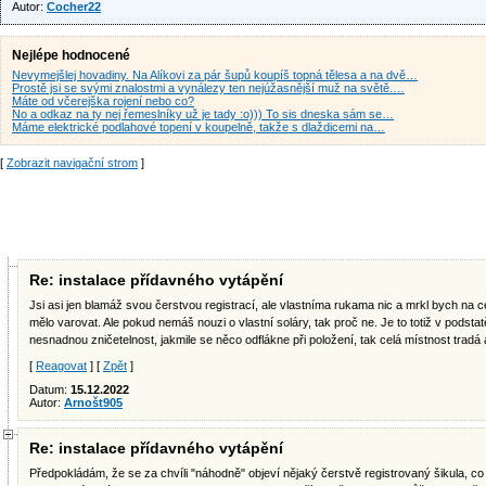
Autor:
Cocher22
Nejlépe hodnocené
Nevymejšlej hovadiny. Na Alíkovi za pár šupů koupíš topná tělesa a na dvě…
Prostě jsi se svými znalostmi a vynálezy ten nejúžasnější muž na světě.…
Máte od včerejška rojení nebo co?
No a odkaz na ty nej řemeslníky už je tady :o))) To sis dneska sám se…
Máme elektrické podlahové topení v koupelně, takže s dlaždicemi na…
[
Zobrazit navigační strom
]
Re: instalace přídavného vytápění
Jsi asi jen blamáž svou čerstvou registrací, ale vlastníma rukama nic a mrkl bych na c
mělo varovat. Ale pokud nemáš nouzi o vlastní soláry, tak proč ne. Je to totiž v podsta
nesnadnou zničetelnost, jakmile se něco odflákne při položení, tak celá místnost tradá
[
Reagovat
] [
Zpět
]
Datum:
15.12.2022
Autor:
Arnošt905
Re: instalace přídavného vytápění
Předpokládám, že se za chvíli "náhodně" objeví nějaký čerstvě registrovaný šikula, co