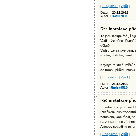
[
Reagovat
] [
Zpět
]
Datum:
20.12.2022
Autor:
DAVID7001
Re: instalace př
To jsou hloupé řeči, že j
Vadí ti, že něco dělám
věku?
Vadí ti, že za své peníze
trochu, malinko, ulevil.
Kdybys místo čumění z ok
se trochu přičinil, mohlo b
[
Reagovat
] [
Zpět
]
Datum:
21.12.2022
Autor:
Jindra8526
Re: instalace př
Zásobu dříví jsem nadě
Rusákem, elektrocentrál
zateplenej cca třicet, n
na zoufalce, co všechno 
A neboj, nevadí mi to, an
[
Reagovat
] [
Zpět
]