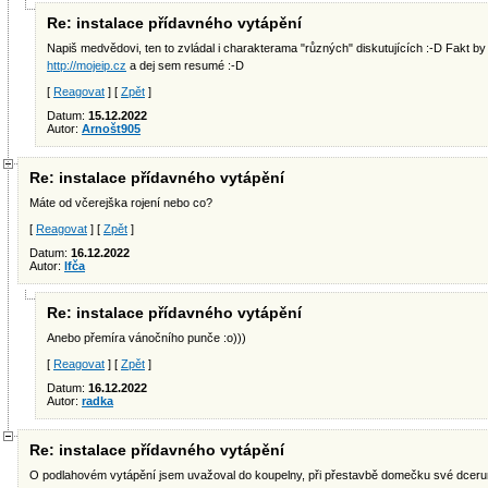
Re: instalace přídavného vytápění
Napiš medvědovi, ten to zvládal i charakterama "různých" diskutujících :-D Fakt by 
http://mojeip.cz
a dej sem resumé :-D
[
Reagovat
] [
Zpět
]
Datum:
15.12.2022
Autor:
Arnošt905
Re: instalace přídavného vytápění
Máte od včerejška rojení nebo co?
[
Reagovat
] [
Zpět
]
Datum:
16.12.2022
Autor:
Ifča
Re: instalace přídavného vytápění
Anebo přemíra vánočního punče :o)))
[
Reagovat
] [
Zpět
]
Datum:
16.12.2022
Autor:
radka
Re: instalace přídavného vytápění
O podlahovém vytápění jsem uvažoval do koupelny, při přestavbě domečku své dcer