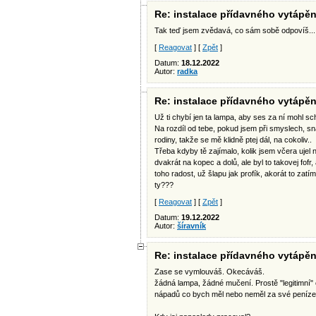
Re: instalace přídavného vytápěn
Tak teď jsem zvědavá, co sám sobě odpovíš...
[
Reagovat
] [
Zpět
]
Datum:
18.12.2022
Autor:
radka
Re: instalace přídavného vytápěn
Už ti chybí jen ta lampa, aby ses za ní mohl sch
Na rozdíl od tebe, pokud jsem při smyslech, s
rodiny, takže se mě klidně ptej dál, na cokoliv..
Třeba kdyby tě zajímalo, kolik jsem včera ujel na
dvakrát na kopec a dolů, ale byl to takovej fofr
toho radost, už šlapu jak profík, akorát to zatím
ty???
[
Reagovat
] [
Zpět
]
Datum:
19.12.2022
Autor:
šíravník
Re: instalace přídavného vytápěn
Zase se vymlouváš. Okecáváš.
žádná lampa, žádné mučení. Prostě "legitimní"
nápadů co bych měl nebo neměl za své peníze, 