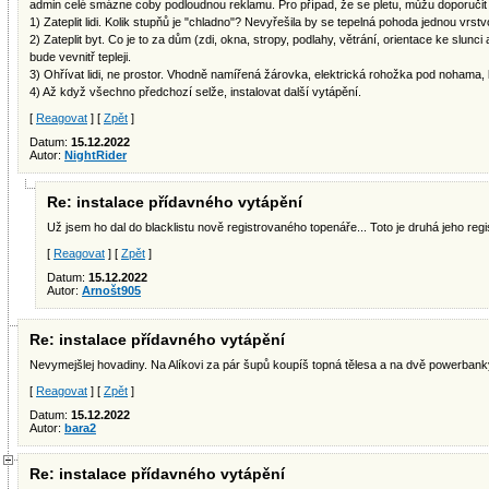
admin celé smázne coby podloudnou reklamu. Pro případ, že se pletu, můžu doporučit
1) Zateplit lidi. Kolik stupňů je "chladno"? Nevyřešila by se tepelná pohoda jednou vrst
2) Zateplit byt. Co je to za dům (zdi, okna, stropy, podlahy, větrání, orientace ke slunci
bude vevnitř tepleji.
3) Ohřívat lidi, ne prostor. Vhodně namířená žárovka, elektrická rohožka pod nohama, l
4) Až když všechno předchozí selže, instalovat další vytápění.
[
Reagovat
] [
Zpět
]
Datum:
15.12.2022
Autor:
NightRider
Re: instalace přídavného vytápění
Už jsem ho dal do blacklistu nově registrovaného topenáře... Toto je druhá jeho regi
[
Reagovat
] [
Zpět
]
Datum:
15.12.2022
Autor:
Arnošt905
Re: instalace přídavného vytápění
Nevymejšlej hovadiny. Na Alíkovi za pár šupů koupíš topná tělesa a na dvě powerbanky
[
Reagovat
] [
Zpět
]
Datum:
15.12.2022
Autor:
bara2
Re: instalace přídavného vytápění