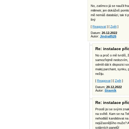
No, zatímco já se naučil fr
milimetr, jen dokážeš poml
mě nemáš databázi, tak ti p
líný
[
Reagovat
] [
Zpět
]
Datum:
20.12.2022
Autor:
Jindra8526
Re: instalace př
No a proč o mě tvrdíš, ž
samozřejmě nedozvím, t
odmítl dát k dispozici s
malej parchant, synku, p
nežiju.
[
Reagovat
] [
Zpět
]
Datum:
20.12.2022
Autor:
šíravník
Re: instalace př
Prostě jsi se svými zna
na světě. Kam se na Te
nehodláš kandidovat na
nejúžasnějšího muže? A
solárních panelů!