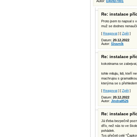
Autor:
DAVID7001
Re: instalace př
Proto jsem to napsal s 
muž se dodnes nenaučil
[
Reagovat
] [
Zpět
]
Datum:
20.12.2022
Autor:
šíravník
Re: instalace př
kokotinama se zabejvat, t
tohle milujiu, lidi, kteř
machrujou s gramatikou 
kterýma se s přehlede
[
Reagovat
] [
Zpět
]
Datum:
20.12.2022
Autor:
Jindra8526
Re: instalace př
Já třeba bezpečně pozna
dřív, než nás to ve škole
pohádek.
Tys přečetl celé "Čapko