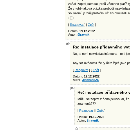
začal, zeptal jsem se, proč všechno platíš t
Že v tobě taková otázka probudí nezvladate
soukromí, je tvůj problém, už sis okousal i
:-)))
[
Reagovat
] [
Zpět
]
Datum:
19.12.2022
Autor:
šíravník
Re: instalace přídavného vy
Ne, to není nezvladatelná touha - to ti je
Aby sis uvědomil, že ty ůéta žiješ jako pa
[
Reagovat
] [
Zpět
]
Datum:
19.12.2022
Autor:
Jindra8526
Re: instalace přídavného 
Můžu se zeptat z čeho jsi usoudil, že 
znamená???
[
Reagovat
] [
Zpět
]
Datum:
19.12.2022
Autor:
šíravník