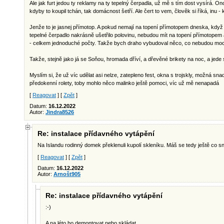
Ale jak furt jedou ty reklamy na ty tepelný čerpadla, už mě s tím dost vysírá. Ono
kdyby to koupil tchán, tak domácnost šetří. Ale čert to vem, člověk si říká, inu - 
Jenže to je jasnej přímotop. A pokud nemají na topení přímotopem dneska, když
tepelné čerpadlo nakrásně ušetřilo polovinu, nebudou mít na topení přímotopem 
- celkem jednoduché počty. Takže bych draho vybudoval něco, co nebudou moci
Takže, stejně jako já se Soňou, hromada dříví, a dřevěné brikety na noc, a jede s
Myslím si, že už víc udělat asi nelze, zatepleno fest, okna s trojskly, možná sna
předokenní rolety, toby mohlo něco malinko ještě pomoci, víc už mě nenapadá
[
Reagovat
] [
Zpět
]
Datum:
16.12.2022
Autor:
Jindra8526
Re: instalace přídavného vytápění
Na Islandu rodinný domek překlenuli kupolí skleníku. Máš se tedy ještě co sn
[
Reagovat
] [
Zpět
]
Datum:
16.12.2022
Autor:
Arnošt905
Re: instalace přídavného vytápění
:-)
A na léto ho demontovat nebo skládat.