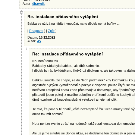
Datum:
16.12.2022
Autor:
šíravník
Re: instalace přídavného vytápění
Babka se užívá na hlídání vnoučat, na to dědek nemá buňky ...
[
Reagovat
] [
Zpět
]
Datum:
16.12.2022
Autor:
AV
Re: instalace přídavného vytápění
No, není tomu tak.
Babka by ráda byla babkou, ale dítě zatím nic.
I dědek by rád byl dědkem, i když už dědkem je, ale takovým na dálku 
Babka usoudila, že chápe, že do "těch podmínek" kdy kuchyňka i kou
digestoře a jiných vymožeností a pokoje k dispozici pouze čtyři, se 
nedávno zateplená chata zase přestavuje a dostavuje, aby "podmínky 
přistavěli jeden pokoj, z malého pokojíku v přízemí uděláme kuchyň 
čímž vznikně už koupelna slušné velokosti a nejen ajnclík.
Je fakt, že jsme v té chatě, ještě nezateplené žili 8 let a mrazy také b
oni to tak mít nemusí.
No a peníze rychle ztrácí na hodnotě, takže zainvestovat do nemovitos
Ale už jsme si tuhle se Soňou říkali, že doděláme ten domeček a pak už