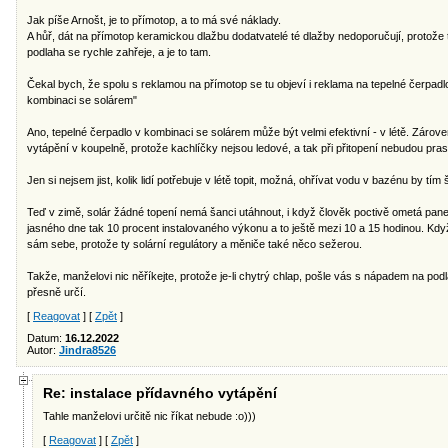
Jak píše Arnošt, je to přímotop, a to má své náklady.
A hůř, dát na přímotop keramickou dlažbu dodatvatelé té dlažby nedoporučují, protože 
podlaha se rychle zahřeje, a je to tam.
Čekal bych, že spolu s reklamou na přímotop se tu objeví i reklama na tepelné čerpadl
kombinaci se solárem"
Ano, tepelné čerpadlo v kombinaci se solárem může být velmi efektivní - v létě. Zárov
vytápění v koupelně, protože kachlíčky nejsou ledové, a tak při přitopení nebudou prask
Jen si nejsem jist, kolik lidí potřebuje v létě topit, možná, ohřívat vodu v bazénu by tím š
Teď v zimě, solár žádné topení nemá šanci utáhnout, i když člověk poctivě ometá pan
jasného dne tak 10 procent instalovaného výkonu a to ještě mezi 10 a 15 hodinou. Když 
sám sebe, protože ty solární regulátory a měniče také něco sežerou.
Takže, manželovi nic něříkejte, protože je-li chytrý chlap, pošle vás s nápadem na po
přesně určí.
[
Reagovat
] [
Zpět
]
Datum:
16.12.2022
Autor:
Jindra8526
Re: instalace přídavného vytápění
Tahle manželovi určitě nic říkat nebude :o)))
[
Reagovat
] [
Zpět
]