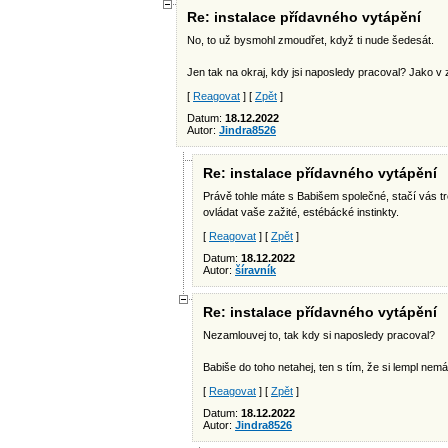
Re: instalace přídavného vytápění
No, to už bysmohl zmoudřet, když ti nude šedesát.
Jen tak na okraj, kdy jsi naposledy pracoval? Jako v 
[
Reagovat
] [
Zpět
]
Datum:
18.12.2022
Autor:
Jindra8526
Re: instalace přídavného vytápění
Právě tohle máte s Babišem společné, stačí vás t
ovládat vaše zažité, estébácké instinkty.
[
Reagovat
] [
Zpět
]
Datum:
18.12.2022
Autor:
šíravník
Re: instalace přídavného vytápění
Nezamlouvej to, tak kdy si naposledy pracoval?
Babiše do toho netahej, ten s tím, že si lempl nemá
[
Reagovat
] [
Zpět
]
Datum:
18.12.2022
Autor:
Jindra8526