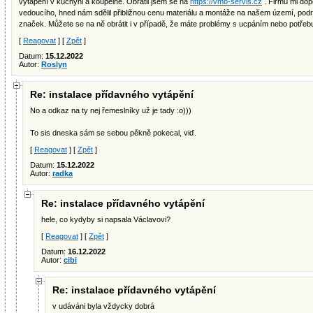
vytápění v kuchyni a koupelně. Obrátil jsem se na
https://vmb-servis.cz
. Firmu mi dopo
vedoucího, hned nám sdělil přibližnou cenu materiálu a montáže na našem území, pod
značek. Můžete se na ně obrátit i v případě, že máte problémy s ucpáním nebo potřeb
[
Reagovat
] [
Zpět
]
Datum:
15.12.2022
Autor:
Roslyn
Re: instalace přídavného vytápění
No a odkaz na ty nej řemeslníky už je tady :o)))
To sis dneska sám se sebou pěkně pokecal, viď.
[
Reagovat
] [
Zpět
]
Datum:
15.12.2022
Autor:
radka
Re: instalace přídavného vytápění
hele, co kydyby si napsala Václavovi?
[
Reagovat
] [
Zpět
]
Datum:
16.12.2022
Autor:
cibi
Re: instalace přídavného vytápění
v udáváni byla vždycky dobrá