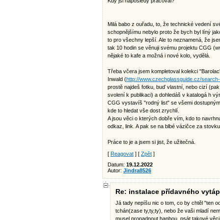
Kdy jsi naposledy pracoval?
Milá babo z ouřadu, to, že technické vedení s
schopnějšímu nebylo proto že bych byl líný jako
to pro všechny lepší. Ale to neznamená, že jse
tak 10 hodin se věnuji svému projektu CGG (w
nějaké to kafe a možná i nové kolo, vydělá.
Třeba včera jsem kompletoval kolekci "Barolac
Inwald (
http://www.czechglassguide.cz/search-
prostě najdeš fotku, buď vlastní, nebo cizí (pa
svolení k publikaci) a dohledáš v katalogá h výr
CGG vystavíš "rodný list" se všemi dostupnými 
kde to hledat vše dost zrychlí.
A jsou věci o kterých dobře vím, kdo to navrhnul
odkaz, link. A pak se na blbé vázičce za stovk
Práce to je a jsem si jist, že užitečná.
[
Reagovat
] [
Zpět
]
Datum:
19.12.2022
Autor:
Jindra8526
Re: instalace přídavného vytáp
Já tady nepíšu nic o tom, co by chtěl "ten od 
tchán(zase ty,ty,ty), nebo že vaši mladí nem
musel propadnout hanbou, psát takové věci, 