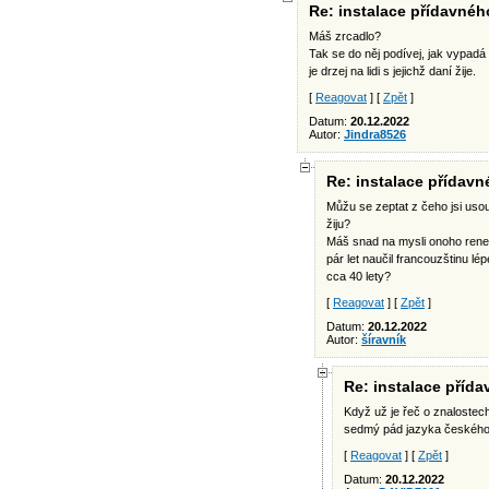
Re: instalace přídavnéh
Máš zrcadlo?
Tak se do něj podívej, jak vypadá
je drzej na lidi s jejichž daní žije.
[
Reagovat
] [
Zpět
]
Datum:
20.12.2022
Autor:
Jindra8526
Re: instalace přídavn
Můžu se zeptat z čeho jsi usoudi
žiju?
Máš snad na mysli onoho rene
pár let naučil francouzštinu lép
cca 40 lety?
[
Reagovat
] [
Zpět
]
Datum:
20.12.2022
Autor:
šíravník
Re: instalace příd
Když už je řeč o znalostec
sedmý pád jazyka českého
[
Reagovat
] [
Zpět
]
Datum:
20.12.2022