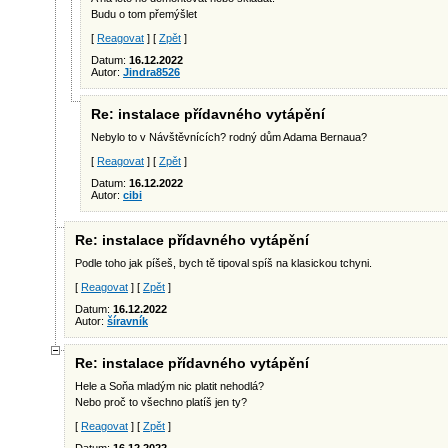
Budu o tom přemýšlet
[
Reagovat
] [
Zpět
]
Datum:
16.12.2022
Autor:
Jindra8526
Re: instalace přídavného vytápění
Nebylo to v Návštěvnících? rodný dům Adama Bernaua?
[
Reagovat
] [
Zpět
]
Datum:
16.12.2022
Autor:
cibi
Re: instalace přídavného vytápění
Podle toho jak píšeš, bych tě tipoval spíš na klasickou tchyni.
[
Reagovat
] [
Zpět
]
Datum:
16.12.2022
Autor:
šíravník
Re: instalace přídavného vytápění
Hele a Soňa mladým nic platit nehodlá?
Nebo proč to všechno platíš jen ty?
[
Reagovat
] [
Zpět
]