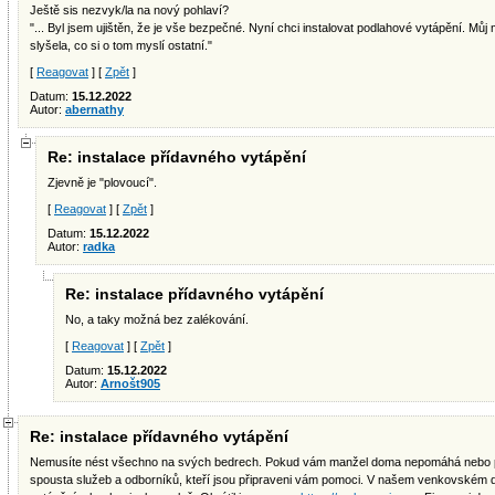
Ještě sis nezvyk/la na nový pohlaví?
"... Byl jsem ujištěn, že je vše bezpečné. Nyní chci instalovat podlahové vytápění. Můj
slyšela, co si o tom myslí ostatní."
[
Reagovat
] [
Zpět
]
Datum:
15.12.2022
Autor:
abernathy
Re: instalace přídavného vytápění
Zjevně je "plovoucí".
[
Reagovat
] [
Zpět
]
Datum:
15.12.2022
Autor:
radka
Re: instalace přídavného vytápění
No, a taky možná bez zalékování.
[
Reagovat
] [
Zpět
]
Datum:
15.12.2022
Autor:
Arnošt905
Re: instalace přídavného vytápění
Nemusíte nést všechno na svých bedrech. Pokud vám manžel doma nepomáhá nebo p
spousta služeb a odborníků, kteří jsou připraveni vám pomoci. V našem venkovském 