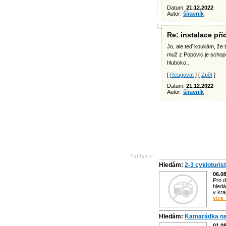
Datum:
21.12.2022
Autor:
šíravník
Re: instalace př
Jo, ale teď koukám, že
muž z Popovic je schop
hluboko..
[
Reagovat
] [
Zpět
]
Datum:
21.12.2022
Autor:
šíravník
Hledám:
2-3 cykloturis
06.0
Pro d
hledá
v kra
více 
Hledám:
Kamarádka na
01.0