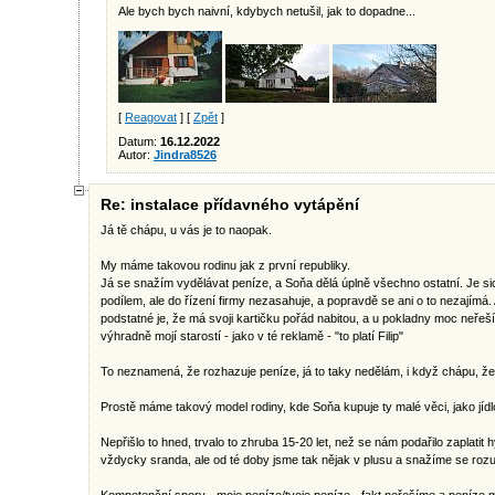
Ale bych bych naivní, kdybych netušil, jak to dopadne...
[
Reagovat
] [
Zpět
]
Datum:
16.12.2022
Autor:
Jindra8526
Re: instalace přídavného vytápění
Já tě chápu, u vás je to naopak.
My máme takovou rodinu jak z první republiky.
Já se snažím vydělávat peníze, a Soňa dělá úplně všechno ostatní. Je si
podílem, ale do řízení firmy nezasahuje, a popravdě se ani o to nezajímá.
podstatné je, že má svoji kartičku pořád nabitou, a u pokladny moc neřeší k
výhradně mojí starostí - jako v té reklamě - "to platí Filip"
To neznamená, že rozhazuje peníze, já to taky nedělám, i když chápu, že
Prostě máme takový model rodiny, kde Soňa kupuje ty malé věci, jako jídlo 
Nepřišlo to hned, trvalo to zhruba 15-20 let, než se nám podařilo zaplatit 
vždycky sranda, ale od té doby jsme tak nějak v plusu a snažíme se r