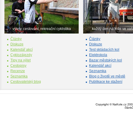
výlety, cestování, rekreační cyklistika
každý den na kole ve va
Články
Články
Diskuze
Diskuze
Kalendář akcí
Test skládacích kol
Cyklozájezdy
Elektrokola
Tipy na výlet
Bazar městských kol
Cestopisy
Kalendář akcí
Recenze
Seznamka
Seznamka
Blog o životě ve městě
Cestovatelský blog
Publikace ke stažení
Copyright © NaKole.cz 2003
článk