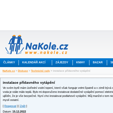
ČLÁNKY
KALENDÁŘ AKCÍ
ZÁJEZDY
KNIHY
BAZAR
S
NaKole.cz
>
Diskuse
>
Technické rady
> instalace přídavného vytápění
instalace přídavného vytápění
Ve svém bytě mám ústřední vodní topení, které však funguje velmi špatně a v zimě bývá c
voda je stále málo teplá. Bylo mi doporučeno instalovat dodatečné vytápění pomocí elektr
ujištěn, že je vše bezpečné. Nyní chci instalovat podlahové vytápění. Můj manžel o tom nic
myslí ostatní.
[
Reagovat
] [
Zpět
]
Datum:
15.12.2022