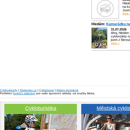
Hled
na ko
Jsem 
více 
Hledám:
Kamarádku na
31.07.2026
Ahoj, hledám
cyklovýlety n
jsem z Bero
více »
Cyklozájezdy
|
Dokempu.cz
|
Cyklobazar
|
Aktivni dovolená
Perfektní
funkční oblečení
pro vaše sportovní aktivity, od značky Moira.
Cykloturistika
Městská cyklis