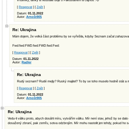
vrtulníky, tanky a neustálé boje s Pákustánem a čajnou :-D
[
Reagovat
] [
Zpět
]
Datum:
01.11.2022
Autor:
Arnošt905
Re: Ukrajina
Mám dojem, že velká část problému by se vyřešila, kdyby Seznam začal zahazova
Fwd:fwd:FWD:fwd:FWD:fwd:Fwd:
[
Reagovat
] [
Zpět
]
Datum:
01.11.2022
Autor:
Radler
Re: Ukrajina
Rudý seznam? Rudé mejly? Ruský majitel? To by se toho muselo hodně stát a m
[
Reagovat
] [
Zpět
]
Datum:
01.11.2022
Autor:
Arnošt905
Re: Ukrajina
Vedu-li válku proto, abych dosáhl míru, vytvářím válku. Mír není stav, jehož by se dalo
dosažený zbraní, pak zemřu, sotva odzbrojím. Mír mohu nastolit jen tehdy, pokud ho 