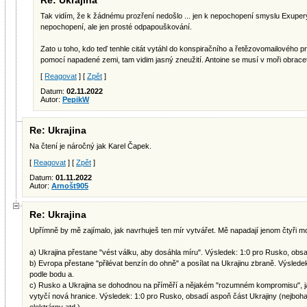
Re: Ukrajina
Tak vidím, že k žádnému prozření nedošlo ... jen k nepochopení smyslu Exupery
nepochopení, ale jen prosté odpapouškování.
Zato u toho, kdo teď tenhle citát vytáhl do konspiračního a řetězovomailového pr
pomocí napadené zemi, tam vidim jasný zneužití. Antoine se musí v moři obrace
[
Reagovat
] [
Zpět
]
Datum:
02.11.2022
Autor:
PepikW
Re: Ukrajina
Na čtení je náročný jak Karel Čapek.
[
Reagovat
] [
Zpět
]
Datum:
01.11.2022
Autor:
Arnošt905
Re: Ukrajina
Upřímně by mě zajímalo, jak navrhuješ ten mír vytvářet. Mě napadají jenom čtyři m
a) Ukrajina přestane "vést válku, aby dosáhla míru". Výsledek: 1:0 pro Rusko, obsad
b) Evropa přestane "přilévat benzín do ohně" a posílat na Ukrajinu zbraně. Výslede
podle bodu a.
c) Rusko a Ukrajina se dohodnou na příměří a nějakém "rozumném kompromisu", ja
vytyčí nová hranice. Výsledek: 1:0 pro Rusko, obsadí aspoň část Ukrajiny (nejboha