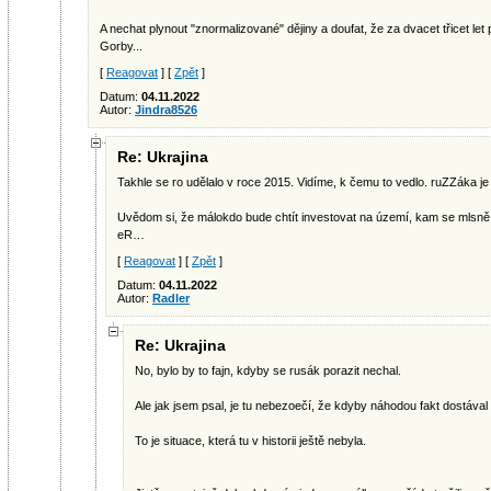
A nechat plynout "znormalizované" dějiny a doufat, že za dvacet třicet le
Gorby...
[
Reagovat
] [
Zpět
]
Datum:
04.11.2022
Autor:
Jindra8526
Re: Ukrajina
Takhle se ro udělalo v roce 2015. Vidíme, k čemu to vedlo. ruZZáka je 
Uvědom si, že málokdo bude chtít investovat na území, kam se mlsně 
eR…
[
Reagovat
] [
Zpět
]
Datum:
04.11.2022
Autor:
Radler
Re: Ukrajina
No, bylo by to fajn, kdyby se rusák porazit nechal.
Ale jak jsem psal, je tu nebezoečí, že kdyby náhodou fakt dostáva
To je situace, která tu v historii ještě nebyla.