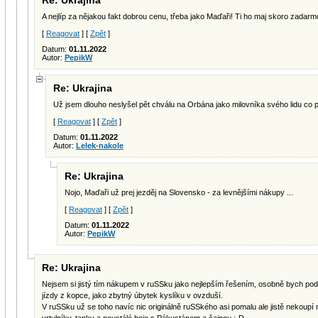
Re: Ukrajina
A nejlíp za nějakou fakt dobrou cenu, třeba jako Maďaři! Ti ho maj skoro zadarmo
[
Reagovat
] [
Zpět
]
Datum:
01.11.2022
Autor:
PepikW
Re: Ukrajina
Už jsem dlouho neslyšel pět chválu na Orbána jako milovníka svého lidu co pro l
[
Reagovat
] [
Zpět
]
Datum:
01.11.2022
Autor:
Lelek-nakole
Re: Ukrajina
Nojo, Maďaři už prej jezděj na Slovensko - za levnějšími nákupy ...
[
Reagovat
] [
Zpět
]
Datum:
01.11.2022
Autor:
PepikW
Re: Ukrajina
Nejsem si jistý tím nákupem v ruSSku jako nejlepším řešením, osobně bych pod
jízdy z kopce, jako zbytný úbytek kyslíku v ovzduší.
V ruSSku už se toho navíc nic originálně ruSSkého asi pomalu ale jistě nekoupí n