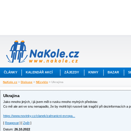
ČLÁNKY
KALENDÁŘ AKCÍ
ZÁJEZDY
KNIHY
BAZAR
S
NaKole.cz
>
Diskuse
>
NEcyklo
> Ukrajina
Ukrajina
Jako mnoho jiných, i já jsem měl o rusku mnoho mylných představ.
Co mě ale ani ve snu nenapadlo, že by mohli být rusové tak tragičtí při dezinformacích a 
https://www.novinky.cz/clanek/zahranicni-evropa...
[
Reagovat
] [
Zpět
]
Datum:
26.10.2022