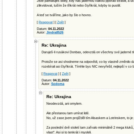
Jistě pamatuješ doby, kdy nás jadernou válkou ppořád strašili, a uč
zlikvidovat, tuším že třikrát nebo čtyřikrát, kdyby to pustili.
A teď se tváříme, jako by šlo o hovno.
[
Reagovat
] [
Zpět
]
Datum:
04.11.2022
Autor:
Jindra8526
Re: Ukrajina
Daruješ-li rusákovi Donbas, odevzdá on všechny své jaderné tl
Protože se asi shodneme na odpovědi, co by vlastně změnilo da
rozebírali asi čtyřikrát. Tímhle bys NIC nevyřešil, nejlepší v co
[
Reagovat
] [
Zpět
]
Datum:
04.11.2022
Autor:
Sodoma
Re: Ukrajina
Neodevzdá, ani omylem.
Ale přestanou tam umírat lidé.
No, už zase jsem projížděl tím Alsaskem a Lotrinskem, to je 
Za poslední dvě století tam zařvalo minimálně 2 mega kluků, 
vlast". Asi si to tenkrát i mysleli.