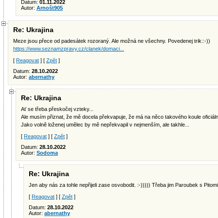
Datum:
01.11.2022
Autor:
Arnošt905
Re: Ukrajina
Meze jsou přece od padesátek rozoraný. Ale možná ne všechny. Povedenej trik::-))
https://www.seznamzpravy.cz/clanek/domaci...
[
Reagovat
] [
Zpět
]
Datum:
28.10.2022
Autor:
abernathy
Re: Ukrajina
Ať se třeba přeskočej vzteky...
Ale musím přiznat, že mě docela překvapuje, že má na něco takového koule oficiální
Jako volně loženej umělec by mě nepřekvapil v nejmenším, ale takhle...
[
Reagovat
] [
Zpět
]
Datum:
28.10.2022
Autor:
Sodoma
Re: Ukrajina
Jen aby nás za tohle nepřijeli zase osvobodit. :-))))) Třeba jim Paroubek s Pit
[
Reagovat
] [
Zpět
]
Datum:
28.10.2022
Autor:
abernathy