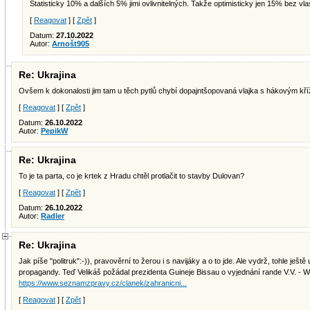
Statisticky 10% a dalších 5% jimi ovlivnitelných. Takže optimisticky jen 15% bez vl
[
Reagovat
] [
Zpět
]
Datum:
27.10.2022
Autor:
Arnošt905
Re: Ukrajina
Ovšem k dokonalosti jim tam u těch pytlů chybí dopajntšopovaná vlajka s hákovým kř
[
Reagovat
] [
Zpět
]
Datum:
26.10.2022
Autor:
PepikW
Re: Ukrajina
To je ta parta, co je krtek z Hradu chtěl protlačit to stavby Dulovan?
[
Reagovat
] [
Zpět
]
Datum:
26.10.2022
Autor:
Radler
Re: Ukrajina
Jak píše "politruk":-)), pravověrní to žerou i s navijáky a o to jde. Ale vydrž, tohle ješt
propagandy. Teď Velikáš požádal prezidenta Guineje Bissau o vyjednání rande V.V. - W
https://www.seznamzpravy.cz/clanek/zahranicni...
[
Reagovat
] [
Zpět
]