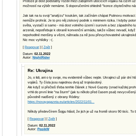
Protože je dost podstatný rozdíl mezi zabíjením útočících vojáků na cizím úze
možností na výběr nemáme. S doporučeními ohledně "konce zbytečného násil
Jak tak na tu svoji "analýzu" koukám, tak začínám chápat Putinovu motivaci: 
nemůže prohrát. Je to pro něj ziskový podnik s minimem rizika. I kdyby pot
světa, vystačí si samo - má dost volného území i surovin a bez západního 
arzenál, nepotřebuje k obraně konvenční armádu, takže vůbec nevadí, když ji
nepohodlné menšiny a vězni, náhrada za ně jsou převychovatelné ukrajinské
Nic moc vyhlídky :-(.
[
Reagovat
] [
Zpět
]
Datum:
02.11.2022
Autor:
NightRider
Re: Ukrajina
Jo, o lidi, ani o ty svoje, mu evidentně vůbec nejde. Ukrajinci už pár dní
vojáků. Ty čísla jsou najednou dvoj až trojnásobný.
Ale když si přečteš třeba tenhle článek z Nové Gazety (snad každej prohlí
vrhli do první linie "na šturm" (jak tu někdo před časem psal) nevycvič
původně nadšený z obrany Ródiny:
https://novayagazeta.eu/articles/2022/11/01...
Někdy předevčírem Šojgu hlásil, že jich je už na frontě skoro 90 tisíc. T
[
Reagovat
] [
Zpět
]
Datum:
02.11.2022
Autor:
PepikW