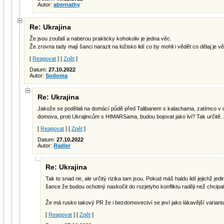
Autor:
abernathy
Re: Ukrajina
Že jsou zoufalí a naberou prakticky kohokoliv je jedna věc.
Že zrovna tady mají šanci narazit na ložisko lidí co by mohli i vědět co dělaj je v
[
Reagovat
] [
Zpět
]
Datum:
27.10.2022
Autor:
Sodoma
Re: Ukrajina
Jakože se podělali na domácí půdě před Talibanem s kalachama, zatímco v
domova, proti Ukrajincům s HIMARSama, budou bojovat jako lvi? Tak určitě
[
Reagovat
] [
Zpět
]
Datum:
27.10.2022
Autor:
Radler
Re: Ukrajina
Tak to snad ne, ale určitý rizika tam jsou. Pokud máš haldu lidí jejichž jedinou
šance že budou ochotný naskočit do rozjetyho konfliktu raději než chcipat
Že má rusko takový PR že i bezdomovectví se jeví jako lákavější varianta
[
Reagovat
] [
Zpět
]