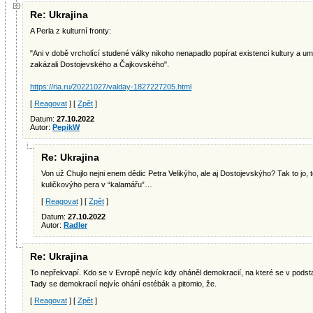
Re: Ukrajina
A Perla z kulturní fronty:
"Ani v době vrcholící studené války nikoho nenapadlo popírat existenci kultury a 
zakázali Dostojevského a Čajkovského".
https://ria.ru/20221027/valday-1827227205.html
[
Reagovat
] [
Zpět
]
Datum:
27.10.2022
Autor:
PepikW
Re: Ukrajina
Von už Chujlo nejni enem dědic Petra Velikýho, ale aj Dostojevskýho? Tak to jo, 
kuličkovýho pera v “kalamářu”…
[
Reagovat
] [
Zpět
]
Datum:
27.10.2022
Autor:
Radler
Re: Ukrajina
To nepřekvapí. Kdo se v Evropě nejvíc kdy oháněl demokracií, na které se v podsta
Tady se demokracií nejvíc ohání estébák a pitomio, že.
[
Reagovat
] [
Zpět
]