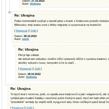
Datum:
27.10.2022
Autor:
Sodoma
Re: Ukrajina
Poláci momentálně uvažují o stavbě plotu u hranic s Královcem protože očekávaj
Bělorusko, tedy budou vozit z Afriky migranty a vysazovat je na hranicích.
[
Reagovat
] [
Zpět
]
Datum:
28.10.2022
Autor:
petrp
Re: Ukrajina
Plot je fajn základ.
Ale dokud tam nebudou i strážní věže vybavený něčím s vysokou kadencí, co
desítky sekund v kuse, nemyslim si že to stačí...
[
Reagovat
] [
Zpět
]
Datum:
28.10.2022
Autor:
Sodoma
Re: Ukrajina
To bych bral s rezervou, poté, co opadla aura kadyrovců a pak i wágnerovců, tak o
vyhlásil jako kvalitní žoldáky i neurčený počet českých pasů. Nyní ten haló efekt
"pravidelné" armády by stejně nešli, kyrgyzové taky místo ruSSkých pasů fasují černé
[
Reagovat
] [
Zpět
]