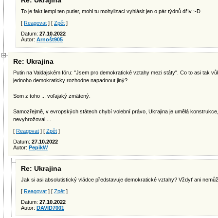
Re: Ukrajina
To je fakt lempl ten putler, mohl tu mohylizaci vyhlásit jen o pár týdnů dřív :-D
[
Reagovat
] [
Zpět
]
Datum:
27.10.2022
Autor:
Arnošt905
Re: Ukrajina
Putin na Valdajském fóru: "Jsem pro demokratické vztahy mezi státy". Co to asi tak v
jednoho demokraticky rozhodne napadnout jiný?
Som z toho ... voľajaký zmätený.
Samozřejmě, v evropských státech chybí volební právo, Ukrajina je umělá konstrukce
nevyhrožoval ...
[
Reagovat
] [
Zpět
]
Datum:
27.10.2022
Autor:
PepikW
Re: Ukrajina
Jak si asi absolutistický vládce představuje demokratické vztahy? Vždyť ani nemů
[
Reagovat
] [
Zpět
]
Datum:
27.10.2022
Autor:
DAVID7001