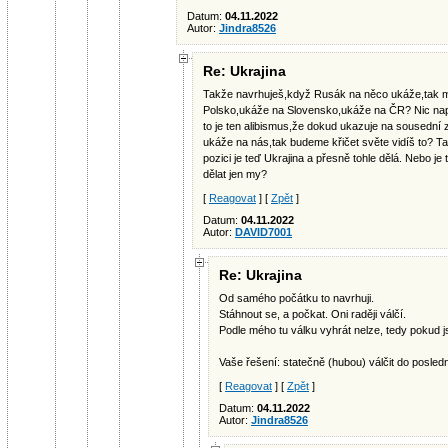
Datum:
04.11.2022
Autor:
Jindra8526
Re: Ukrajina
Takže navrhuješ,když Rusák na něco ukáže,tak m
Polsko,ukáže na Slovensko,ukáže na ČR? Nic nap
to je ten alibismus,že dokud ukazuje na sousední
ukáže na nás,tak budeme křičet světe vidíš to? T
pozici je teď Ukrajina a přesně tohle dělá. Nebo 
dělat jen my?
[
Reagovat
] [
Zpět
]
Datum:
04.11.2022
Autor:
DAVID7001
Re: Ukrajina
Od samého počátku to navrhuji.
Stáhnout se, a počkat. Oni raději válčí.
Podle mého tu válku vyhrát nelze, tedy pokud 
Vaše řešení: statečně (hubou) válčit do posled
[
Reagovat
] [
Zpět
]
Datum:
04.11.2022
Autor:
Jindra8526