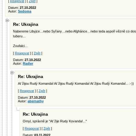
[
Reagovat
] [
Zpět
]
Datum:
27.10.2022
Autor:
Sodoma
Re: Ukrajina
Nabereme Libyjce…nebo Syřany…nebo Afghánce…nebo teda aspoň vězně co dostal
tuberu…
Zoufalci…
[
Reagovat
] [
Zpět
]
Datum:
27.10.2022
Autor:
Radler
Re: Ukrajina
Ať žijou Rudý Komanda! Ať žijou Rudý Komanda! Ať žijou Rudý Komanda!... :-))
[
Reagovat
] [
Zpět
]
Datum:
27.10.2022
Autor:
abernathy
Re: Ukrajina
Omyl, správně je "Ať žije Rudy Kovanda!..."
[
Reagovat
] [
Zpět
]
Datum:
03.11.2022