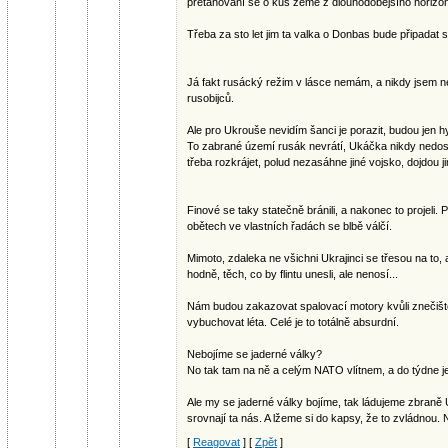
přetahování se o kus země z dlouhodobějšího horizon
Třeba za sto let jim ta valka o Donbas bude připadat s
Já fakt rusácký režim v lásce nemám, a nikdy jsem n
rusobijců.
Ale pro Ukrouše nevidím šanci je porazit, budou jen
To zabrané území rusák nevrátí, Ukáčka nikdy nedo
třeba rozkrájet, polud nezasáhne jiné vojsko, dojdou ji
Finové se taky statečně bránili, a nakonec to projeli. Pr
obětech ve vlastních řadách se blbě válčí.
Mimoto, zdaleka ne všichni Ukrajinci se třesou na to, ab
hodně, těch, co by flintu unesli, ale nenosí...
Nám budou zakazovat spalovací motory kvůli znečišt
vybuchovat léta. Celé je to totálně absurdní.
Nebojíme se jaderné války?
No tak tam na ně a celým NATO vlítnem, a do týdne j
Ale my se jaderné války bojíme, tak ládujeme zbraně 
srovnají ta nás. A lžeme si do kapsy, že to zvládnou. 
[
Reagovat
] [
Zpět
]