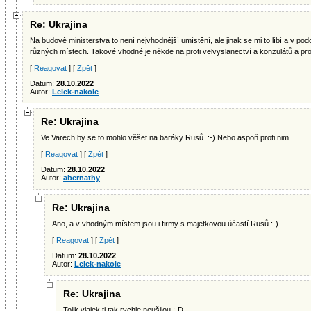
Re: Ukrajina
Na budově ministerstva to není nejvhodnější umístění, ale jinak se mi to líbí a v p
různých místech. Takové vhodné je někde na proti velvyslanectví a konzulátů a pr
[
Reagovat
] [
Zpět
]
Datum:
28.10.2022
Autor:
Lelek-nakole
Re: Ukrajina
Ve Varech by se to mohlo věšet na baráky Rusů. :-) Nebo aspoň proti nim.
[
Reagovat
] [
Zpět
]
Datum:
28.10.2022
Autor:
abernathy
Re: Ukrajina
Ano, a v vhodným místem jsou i firmy s majetkovou účastí Rusů :-)
[
Reagovat
] [
Zpět
]
Datum:
28.10.2022
Autor:
Lelek-nakole
Re: Ukrajina
Tolik vlajek ti tak rychle neušijou :-D