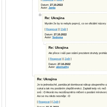
Datum:
27.10.2022
Autor:
Jarda
Re: Ukrajina
Myslim že by to nebylo poprvý, co se oficiální názory
[
Reagovat
] [
Zpět
]
Datum:
27.10.2022
Autor:
Sodoma
Re: Ukrajina
Ale přece i náš pan státní prezident druhdy prohlás
[
Reagovat
] [
Zpět
]
Datum:
27.10.2022
Autor:
abernathy
Re: Ukrajina
Je to jednoduché, pantáta jel domlouvat nákup uloupeného ukr
cukal a tak mu posláním zlepšili erekci. Zaplatil tedy víc než č
snů :-D Akorát mu nezdůraznili to mlčení o poslání mírotvorc
Asi se mu nikdo nesměje :-D
[
Reagovat
] [
Zpět
]