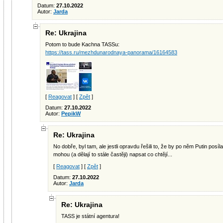
Datum:
27.10.2022
Autor:
Jarda
Re: Ukrajina
Potom to bude Kachna TASSu:
https://tass.ru/mezhdunarodnaya-panorama/16164583
[
Reagovat
] [
Zpět
]
Datum:
27.10.2022
Autor:
PepikW
Re: Ukrajina
No dobře, byl tam, ale jestli opravdu řešili to, že by po něm Putin pos
mohou (a dělají to stále častěji) napsat co chtějí...
[
Reagovat
] [
Zpět
]
Datum:
27.10.2022
Autor:
Jarda
Re: Ukrajina
TASS je státní agentura!