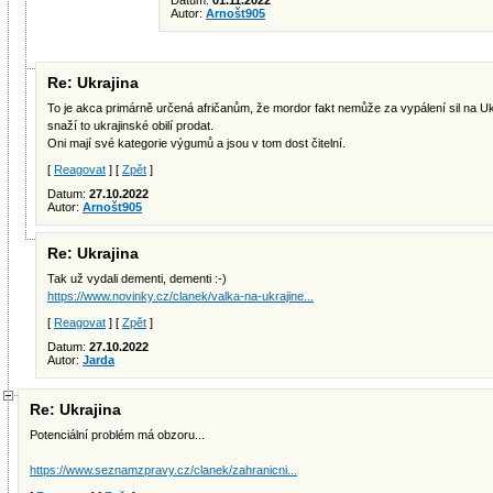
Datum:
01.11.2022
Autor:
Arnošt905
Re: Ukrajina
To je akca primárně určená afričanům, že mordor fakt nemůže za vypálení sil na Ukra
snaží to ukrajinské obilí prodat.
Oni mají své kategorie výgumů a jsou v tom dost čitelní.
[
Reagovat
] [
Zpět
]
Datum:
27.10.2022
Autor:
Arnošt905
Re: Ukrajina
Tak už vydali dementi, dementi :-)
https://www.novinky.cz/clanek/valka-na-ukrajine...
[
Reagovat
] [
Zpět
]
Datum:
27.10.2022
Autor:
Jarda
Re: Ukrajina
Potenciální problém má obzoru...
https://www.seznamzpravy.cz/clanek/zahranicni...