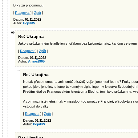
Díky za připomenutí.
[
Reagovat
] [
Zpět
]
Datum:
01.11.2022
Autor:
PepikW
Re: Ukrajina
Jako v průzkumném letadle jen s foťákem bez kulometu natož kanónu ve svém
[
Reagovat
] [
Zpět
]
Datum:
01.11.2022
Autor:
Arnošt905
Re: Ukrajina
No tak přece nemusí a ani nemůže každý voják jenom střílet, ne? Fotky postav
pokud jde o jeho lety s fotoprůzkumným Lightningem v letectvu Svobodných
Předtím létal ve Francouzském letectvu na Blochu, ten i jako průzkumný, vyzb
A co mnozí jistě netuší, tak v mezidobí (po porážce Francie), při pobytu z
vstoupili do války.
[
Reagovat
] [
Zpět
]
Datum:
01.11.2022
Autor:
PepikW