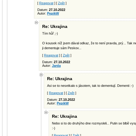
[
Reagovat
] [
Zpět
]
Datum:
27.10.2022
Autor:
PepikW
Re: Ukrajina
Tím hůř ;-)
O kousek níž jsem dával odkaz, že to není pravda, prý... Tak n
ji dementuje sám Peskov...
[
Reagovat
] [
Zpět
]
Datum:
27.10.2022
Autor:
Jarda
Re: Ukrajina
Asi se to nesetkalo s jásotem, tak to dementují. Dementi :-)
[
Reagovat
] [
Zpět
]
Datum:
27.10.2022
Autor:
PepikW
Re: Ukrajina
Nebo si to do druhýho dne rozmysleli... Putin se blbě vy
:-)
[
Reagovat
] [
Zpět
]