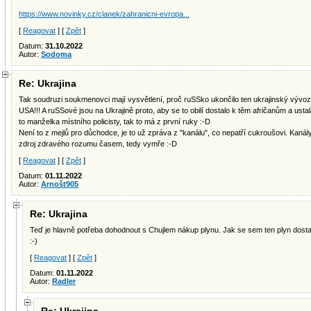
https://www.novinky.cz/clanek/zahranicni-evropa...
[
Reagovat
] [
Zpět
]
Datum:
31.10.2022
Autor:
Sodoma
Re: Ukrajina
Tak soudruzi soukmenovci mají vysvětlení, proč ruSSko ukončilo ten ukrajinský vývoz o
USA!!! A ruSSové jsou na Ukrajině proto, aby se to obilí dostalo k těm afričanům a ustala
to manželka místního policisty, tak to má z první ruky :-D
Není to z mejlů pro důchodce, je to už zpráva z "kanálu", co nepatří cukroušovi. Kanál
zdroj zdravého rozumu časem, tedy vymře :-D
[
Reagovat
] [
Zpět
]
Datum:
01.11.2022
Autor:
Arnošt905
Re: Ukrajina
Teď je hlavně potřeba dohodnout s Chujlem nákup plynu. Jak se sem ten plyn dosta
:-)
[
Reagovat
] [
Zpět
]
Datum:
01.11.2022
Autor:
Radler