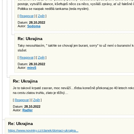
postoje, vytváříš aliance, kšeftuješ něco za něco, vysíláš zprávy, ať už falešné či 
Politika se naopak nedělá tankama (teda myslim).
[
Reagovat
] [
Zpět
]
Datum:
28.10.2022
Autor:
Sodoma
Re: Ukrajina
Taky nesouhlasím, " takhle se chovají jen burani, sorry" to už není o buranství kd
slušel.
[
Reagovat
] [
Zpět
]
Datum:
28.10.2022
Autor:
miro5
Re: Ukrajina
Je to takové krpaté zasran, moc neváží…třeba konečně překonaj po 40 letech re
na cestu zlatou truhlu, zlato je těžký…
[
Reagovat
] [
Zpět
]
Datum:
28.10.2022
Autor:
Radler
Re: Ukrajina
https://www.novinky.cz/clanek/domaci-ukrajina...