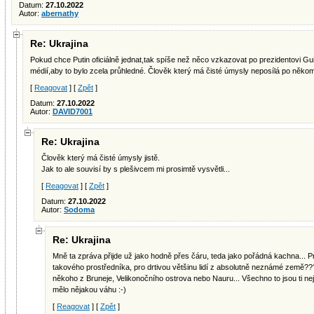
Datum:
27.10.2022
Autor:
abernathy
Re: Ukrajina
Pokud chce Putin oficiálně jednat,tak spíše než něco vzkazovat po prezidentovi Gui
médií,aby to bylo zcela průhledné. Člověk který má čisté úmysly neposílá po někom
[
Reagovat
] [
Zpět
]
Datum:
27.10.2022
Autor:
DAVID7001
Re: Ukrajina
Člověk který má čisté úmysly jistě.
Jak to ale souvisí by s plešivcem mi prosimtě vysvětli...
[
Reagovat
] [
Zpět
]
Datum:
27.10.2022
Autor:
Sodoma
Re: Ukrajina
Mně ta zpráva přijde už jako hodně přes čáru, teda jako pořádná kachna... P
takového prostředníka, pro drtivou většinu lidí z absolutně neznámé země??
někoho z Bruneje, Velikonočního ostrova nebo Nauru... Všechno to jsou ti nejv
mělo nějakou váhu :-)
[
Reagovat
] [
Zpět
]