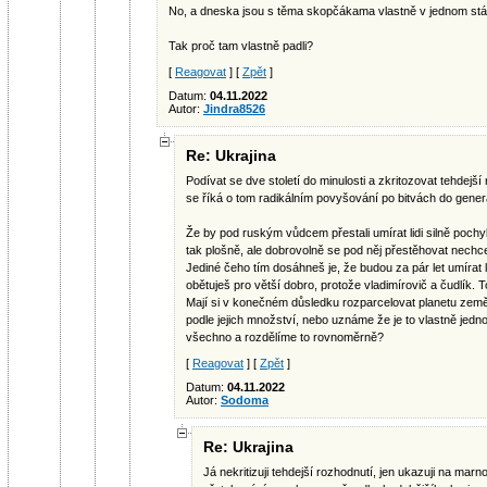
No, a dneska jsou s těma skopčákama vlastně v jednom státě,
Tak proč tam vlastně padli?
[
Reagovat
] [
Zpět
]
Datum:
04.11.2022
Autor:
Jindra8526
Re: Ukrajina
Podívat se dve století do minulosti a zkritozovat tehdejší
se říká o tom radikálním povyšování po bitvách do gener
Že by pod ruským vůdcem přestali umírat lidi silně poc
tak plošně, ale dobrovolně se pod něj přestěhovat nechc
Jediné čeho tím dosáhneš je, že budou za pár let umírat lid
obětuješ pro větší dobro, protože vladimírovič a čudlík. T
Mají si v konečném důsledku rozparcelovat planetu země
podle jejich množství, nebo uznáme že je to vlastně jedno
všechno a rozdělíme to rovnoměrně?
[
Reagovat
] [
Zpět
]
Datum:
04.11.2022
Autor:
Sodoma
Re: Ukrajina
Já nekritizuji tehdejší rozhodnutí, jen ukazuji na marno