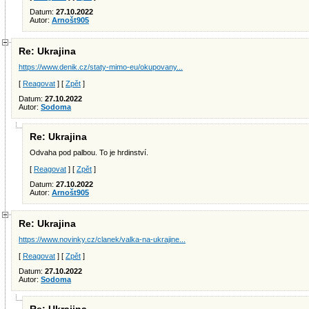
Datum:
27.10.2022
Autor:
Arnošt905
Re: Ukrajina
https://www.denik.cz/staty-mimo-eu/okupovany...
[
Reagovat
] [
Zpět
]
Datum:
27.10.2022
Autor:
Sodoma
Re: Ukrajina
Odvaha pod palbou. To je hrdinství.
[
Reagovat
] [
Zpět
]
Datum:
27.10.2022
Autor:
Arnošt905
Re: Ukrajina
https://www.novinky.cz/clanek/valka-na-ukrajine...
[
Reagovat
] [
Zpět
]
Datum:
27.10.2022
Autor:
Sodoma