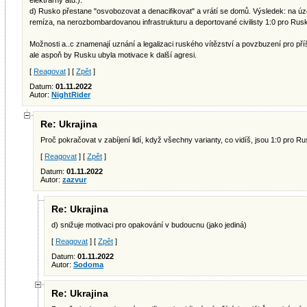
elektrárny atd.).
d) Rusko přestane "osvobozovat a denacifikovat" a vrátí se domů. Výsledek: na ú
remíza, na nerozbombardovanou infrastrukturu a deportované civilisty 1:0 pro Rus
Možnosti a..c znamenají uznání a legalizaci ruského vítězství a povzbuzení pro pří
ale aspoň by Rusku ubyla motivace k další agresi.
[
Reagovat
] [
Zpět
]
Datum:
01.11.2022
Autor:
NightRider
Re: Ukrajina
Proč pokračovat v zabíjení lidí, když všechny varianty, co vidíš, jsou 1:0 pro R
[
Reagovat
] [
Zpět
]
Datum:
01.11.2022
Autor:
zazvur
Re: Ukrajina
d) snižuje motivaci pro opakování v budoucnu (jako jediná)
[
Reagovat
] [
Zpět
]
Datum:
01.11.2022
Autor:
Sodoma
Re: Ukrajina