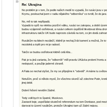
Re: Ukrajina
No problém je v tom, že podle našich medií to vypadá, že rusáci jsou v po
Krymu, poslouchal jsem v radiu nějakého "odborníka" co tvrdil, že do jara 
No, mě to tak nepřipadá.
Vypadá to spíš na vleklou poziční válku, rusáci se zakopou, a dobít územ
budou vzájemně ostřelovat, a rusávi celkem úspěšně likvidovat těma dron
infrastrukturu takže UK bude naprosto závislá na tom, co jim dodá zahrani
Rusákům na lidech nezáleží, klidně je nechaj žrát kamení a možná, že to t
nezdolná a trpět pro mi je radostí.
Takže se budou ostřelovat klidně celá léta...
Pak je tu jiná varianta, že "odborník" měl pravdu UKácka prolomí frontu a 
nedopustí, a použije jaderné zbraně.
A Fiala se nechal slyšet, že my se připojíme k "odvetě". A máme tu světov
Netuším, proč si někdo myslí, že všechno skončí až zdechne Putin, kretén
jinej debil.
Dobré řešení nevidím žádné.
Tedy volil bych to špatné, Muskovo.
Zastavit boje, uspořádat skutečné referendum na tom Donbase, pod mezi
darovat to území rusákům, protože Ukrajinci tam už žádní nejsou.