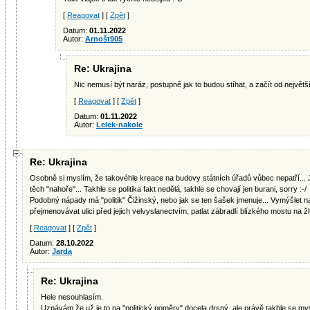
[
Reagovat
] [
Zpět
]
Datum:
01.11.2022
Autor:
Arnošt905
Re: Ukrajina
Nic nemusí být naráz, postupně jak to budou stíhat, a začít od největší
[
Reagovat
] [
Zpět
]
Datum:
01.11.2022
Autor:
Lelek-nakole
Re: Ukrajina
Osobně si myslím, že takovéhle kreace na budovy státních úřadů vůbec nepatří... 
těch "nahoře"... Takhle se politika fakt nedělá, takhle se chovají jen burani, sorry :-/
Podobný nápady má "politik" Čižinský, nebo jak se ten šašek jmenuje... Vymýšlet
přejmenovávat ulici před jejich velvyslanectvím, patlat zábradlí blízkého mostu na žl
[
Reagovat
] [
Zpět
]
Datum:
28.10.2022
Autor:
Jarda
Re: Ukrajina
Hele nesouhlasím.
Uznávám že už je to na "politický poměry" docela drsný, ale právě takhle se mys