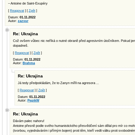
– Antoine de Saint-Exupéry
[
Reagovat
] [
Zpět
]
Datum:
01.11.2022
Autor:
zazvur
Re: Ukrajina
Což ovšem vůbec nic neříká o nutné obraně před agresivním útočníkem. Pokud jen 
dopadneš.
[
Reagovat
] [
Zpět
]
Datum:
01.11.2022
Autor:
Brahma
Re: Ukrajina
Já tedy předpokládám, že to Zanyn mířil na agresora ...
[
Reagovat
] [
Zpět
]
Datum:
01.11.2022
Autor:
PepikW
Re: Ukrajina
Dávám palec nahoru!
Antoine přesně podle svého humanistického přesvědčení sám dělal pro mír co moh
(tvorbou, vyjednáváním i přímým bojem) proti těm, kteří vedli válku proti svobodné