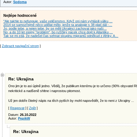
Autor:
Sodoma
Nejlépe hodnocené
"Ale takhle to nefunguje, vaše veličenstvo. Když oni nám vyhlásili válku,…
2014 se samozřejmě něco udělat mělo, jenže ta analogie s 38 platí dál -…
Jo, podle tebe, a nejen tebe, by se měli Ukrajinci zachovat jako naši…
No, a do 10 let stejný "problém", bo ruSSký nácek chce dojít k Atlantiku,…
Tak se mi zdá, že nadešel čas sehnat skupinu migrantů odněkud z Afriky. A…
[
Zobrazit navigační strom
]
Re: Ukrajina
Ono jim je to asi úplně jedno. Věděj, že publikum kterému je to určeno (90% obyvatel 
nekritické a nadšeně shltne i naprostou pitomost.
Už jen dobře čitelný nápis na těch pytlích by mohl napovědět, že to neni z Ukrajiny ...
[
Reagovat
] [
Zpět
]
Datum:
26.10.2022
Autor:
PepikW
Re: Ukrajina