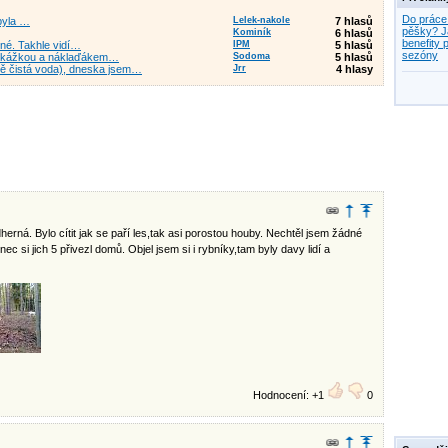
Do práce
 byla …
Lelek-nakole
7 hlasů
pěšky? J
Kominík
6 hlasů
benefity p
kné. Takhle vidí…
IPM
5 hlasů
sezóny
překážkou a náklaďákem…
Sodoma
5 hlasů
ě čistá voda), dneska jsem…
Jrr
4 hlasy
erná. Bylo cítit jak se paří les,tak asi porostou houby. Nechtěl jsem žádné
ec si jich 5 přivezl domů. Objel jsem si i rybníky,tam byly davy lidí a
Hodnocení: +1
0