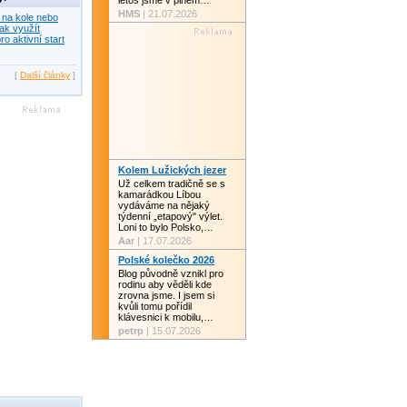
letos jsme v plném…
HMS
| 21.07.2026
 na kole nebo
ak využít
ro aktivní start
[
Další články
]
Kolem Lužických jezer
Už celkem tradičně se s
kamarádkou Líbou
vydáváme na nějaký
týdenní „etapový" výlet.
Loni to bylo Polsko,…
Aar
| 17.07.2026
Polské kolečko 2026
Blog původně vznikl pro
rodinu aby věděli kde
zrovna jsme. I jsem si
kvůli tomu pořídil
klávesnici k mobilu,…
petrp
| 15.07.2026