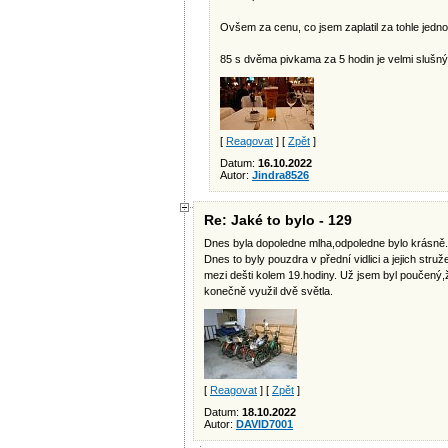
Ovšem za cenu, co jsem zaplatil za tohle jedno,
85 s dvěma pivkama za 5 hodin je velmi slušn
[
Reagovat
] [
Zpět
]
Datum:
16.10.2022
Autor:
Jindra8526
Re: Jaké to bylo - 129
Dnes byla dopoledne mlha,odpoledne bylo krásně. 
Dnes to byly pouzdra v přední vidlici a jejich st
mezi dešti kolem 19.hodiny. Už jsem byl poučený
konečně využil dvě světla.
[
Reagovat
] [
Zpět
]
Datum:
18.10.2022
Autor:
DAVID7001