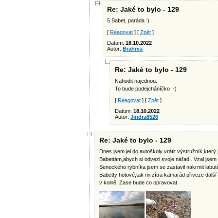
Re: Jaké to bylo - 129
5 Babet, paráda :)
[
Reagovat
] [
Zpět
]
Datum:
18.10.2022
Autor:
Brahma
Re: Jaké to bylo - 129
Nahodit najednou.
To bude podejcháníčko :-)
[
Reagovat
] [
Zpět
]
Datum:
18.10.2022
Autor:
Jindra8526
Re: Jaké to bylo - 129
Dnes jsem jel do autoškoly vrátit výstružník,kter
Babettám,abych si odvezl svoje nářadí. Vzal jsem
Seneckého rybníka jsem se zastavil nakrmit labutě
Babetty hotové,tak mi zítra kamarád přiveze dalš
v kolně. Zase bude co opravovat.