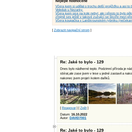
Nejlépe hodnocené
Včera jsem si udělal o trochu delší projížďku a asi to
Veledub u Nezarky.
Včera jsem sice na kole nebyl, ale i přesto to bylo pě
zřejmě ses ještě v takové zužující se škvíře mezi 
Včera koupačka v Lanškrounském rybníku (nečekan
[
Zobrazit navigační strom
]
Re: Jaké to bylo - 129
Dnes bylo nádherné teplo. Podzimní příroda je nádh
sbírat,ale zase jsem v lese u jedné zastavil a nakon
nakonec jsem projel i kolem daňků.
[
Reagovat
] [
Zpět
]
Datum:
16.10.2022
Autor:
DAVID7001
Re: Jaké to bylo - 129