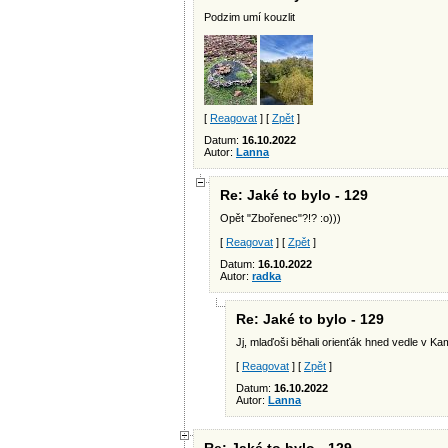
Podzim umí kouzlit
[
Reagovat
] [
Zpět
]
Datum:
16.10.2022
Autor:
Lanna
Re: Jaké to bylo - 129
Opět "Zbořenec"?!? :o)))
[
Reagovat
] [
Zpět
]
Datum:
16.10.2022
Autor:
radka
Re: Jaké to bylo - 129
Jj, mlaďoši běhali orienťák hned vedle v Kam
[
Reagovat
] [
Zpět
]
Datum:
16.10.2022
Autor:
Lanna