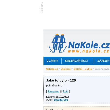
ČLÁNKY
KALENDÁŘ AKCÍ
ZÁJEZDY
NaKole.cz
>
Diskuse
>
Ostatní – cyklo
> Jaké to bylo
Jaké to bylo - 129
pokračování...
[
Reagovat
] [
Zpět
]
Datum:
16.10.2022
Autor:
DAVID7001