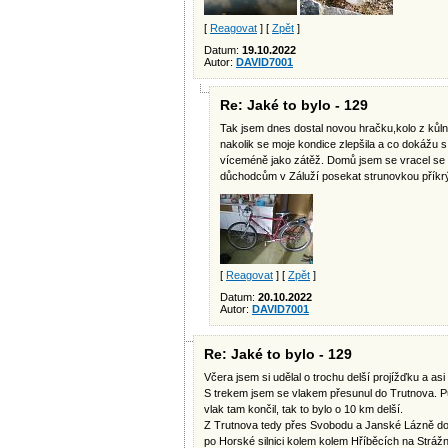
[
Reagovat
] [
Zpět
]
Datum:
19.10.2022
Autor:
DAVID7001
Re: Jaké to bylo - 129
Tak jsem dnes dostal novou hračku,kolo z ků
nakolik se moje kondice zlepšila a co dokážu 
víceméně jako zátěž. Domů jsem se vracel se v
důchodcům v Záluží posekat strunovkou příkrý
[
Reagovat
] [
Zpět
]
Datum:
20.10.2022
Autor:
DAVID7001
Re: Jaké to bylo - 129
Včera jsem si udělal o trochu delší projížďku a asi
S trekem jsem se vlakem přesunul do Trutnova. Pů
vlak tam končil, tak to bylo o 10 km delší.
Z Trutnova tedy přes Svobodu a Janské Lázně do
po Horské silnici kolem kolem Hříběcích na Stráž