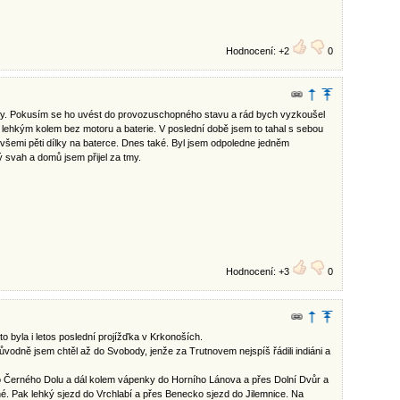
Hodnocení: +2
0
lny. Pokusím se ho uvést do provozuschopného stavu a rád bych vyzkoušel
s lehkým kolem bez motoru a baterie. V poslední době jsem to tahal s sebou
šemi pěti dílky na baterce. Dnes také. Byl jsem odpoledne jedněm
 svah a domů jsem přijel za tmy.
Hodnocení: +3
0
 to byla i letos poslední projížďka v Krkonoších.
vodně jsem chtěl až do Svobody, jenže za Trutnovem nejspíš řádili indiáni a
 Černého Dolu a dál kolem vápenky do Horního Lánova a přes Dolní Dvůr a
né. Pak lehký sjezd do Vrchlabí a přes Benecko sjezd do Jilemnice. Na