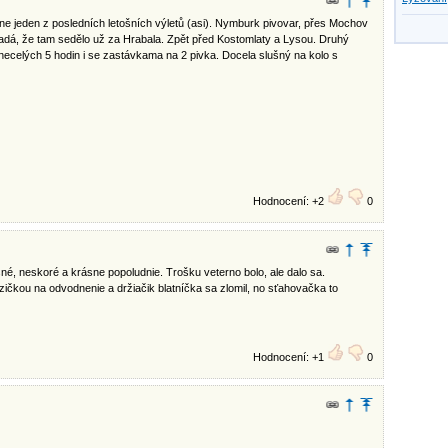
dne jeden z posledních letošních výletů (asi). Nymburk pivovar, přes Mochov
adá, že tam sedělo už za Hrabala. Zpět před Kostomlaty a Lysou. Druhý
celých 5 hodin i se zastávkama na 2 pivka. Docela slušný na kolo s
Hodnocení: +2
0
é, neskoré a krásne popoludnie. Trošku veterno bolo, ale dalo sa.
čkou na odvodnenie a držiačik blatníčka sa zlomil, no sťahovačka to
Hodnocení: +1
0