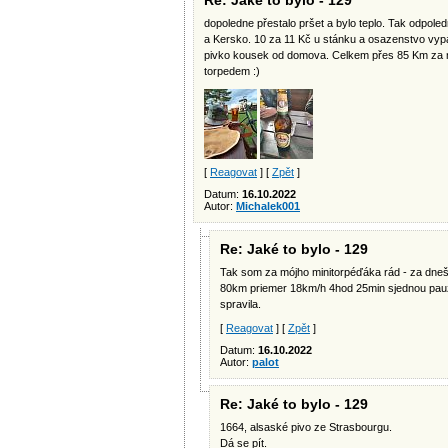
Re: Jaké to bylo - 129
dopoledne přestalo pršet a bylo teplo. Tak odpole
a Kersko. 10 za 11 Kč u stánku a osazenstvo vyp
pivko kousek od domova. Celkem přes 85 Km za ne
torpedem :)
[
Reagovat
] [
Zpět
]
Datum:
16.10.2022
Autor:
Michalek001
Re: Jaké to bylo - 129
Tak som za mójho minitorpéďáka rád - za dnešn
80km priemer 18km/h 4hod 25min sjednou pauzi
spravila.
[
Reagovat
] [
Zpět
]
Datum:
16.10.2022
Autor:
palot
Re: Jaké to bylo - 129
1664, alsaské pivo ze Strasbourgu.
Dá se pít.