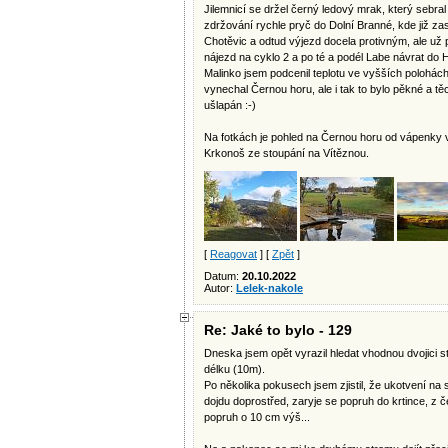
Jilemnicí se držel černý ledový mrak, který sebral 
zdržování rychle pryč do Dolní Branné, kde již za
Chotěvic a odtud výjezd docela protivným, ale už
nájezd na cyklo 2 a po té a podél Labe návrat do 
Malinko jsem podcenil teplotu ve vyšších polohách
vynechal Černou horu, ale i tak to bylo pěkné a t
ušlapán :-)
Na fotkách je pohled na Černou horu od vápenky 
Krkonoš ze stoupání na Vítěznou.
[
Reagovat
] [
Zpět
]
Datum:
20.10.2022
Autor:
Lelek-nakole
Re: Jaké to bylo - 129
Dneska jsem opět vyrazil hledat vhodnou dvojici st
délku (10m).
Po několika pokusech jsem zjistil, že ukotvení na
dojdu doprostřed, zaryje se popruh do krtince, z č
popruh o 10 cm výš...