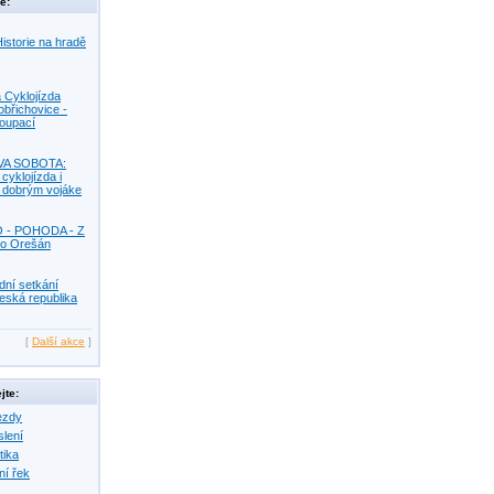
e:
istorie na hradě
 Cyklojízda
obřichovice -
Koupací
VA SOBOTA:
 cyklojízda i
s dobrým vojáke
O - POHODA - Z
o Orešán
dní setkání
eská republika
[
Další akce
]
jte:
ezdy
slení
tika
ní řek