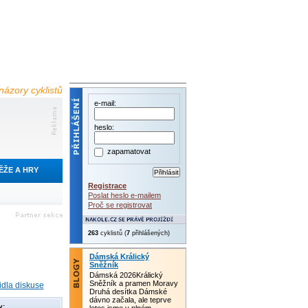
názory cyklistů
e-mail:
heslo:
zapamatovat
ĚŽE A HRY
Registrace
Poslat heslo e-mailem
Proč se registrovat
263
cyklistů (
7
přihlášených)
Dámská Králický
Sněžník
Dámská 2026Králický
Sněžník a pramen Moravy
idla diskuse
Druhá desítka Dámské
dávno začala, ale teprve
y: