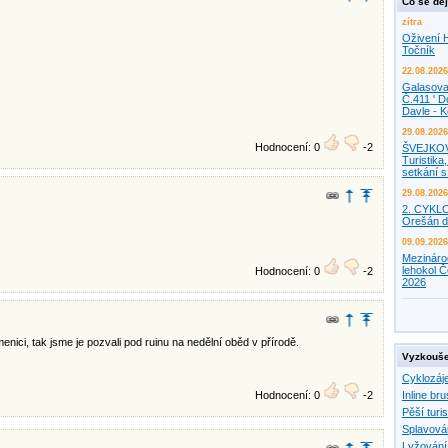
Co se děj
zítra
Oživení H
Točník
22.08.2026
Galasova
Č.411 ' D
Davle - 
29.08.2026
Hodnocení: 0
-2
ŠVEJKO
Turistika,
setkání 
29.08.2026
2. CYKL
Orešán d
09.09.2026
Mezináro
lehokol Č
Hodnocení: 0
-2
2026
enici, tak jsme je pozvali pod ruinu na nedělní oběd v přírodě.
Vyzkouše
Cyklozáj
Hodnocení: 0
-2
Inline bru
Pěší turis
Splavová
Lyžování