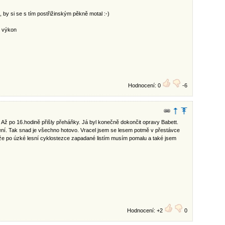
 by si se s tím postřižinským pěkně motal :-)
ý výkon
Hodnocení: 0
-6
Až po 16.hodině přišly přeháňky. Já byl konečně dokončit opravy Babett.
ružení. Tak snad je všechno hotovo. Vracel jsem se lesem potmě v přestávce
,že po úzké lesní cyklostezce zapadané listím musím pomalu a také jsem
Hodnocení: +2
0