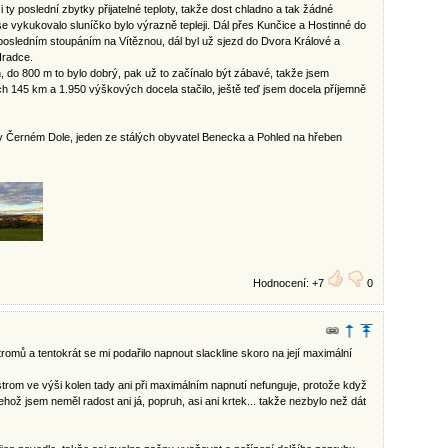
i ty poslední zbytky přijatelné teploty, takže dost chladno a tak žádné
se vykukovalo sluníčko bylo výrazně tepleji. Dál přes Kunčice a Hostinné do
 posledním stoupáním na Vítěznou, dál byl už sjezd do Dvora Králové a
Hradce.
, do 800 m to bylo dobrý, pak už to začínalo být zábavé, takže jsem
ěch 145 km a 1.950 výškových docela stačilo, ještě teď jsem docela příjemně
v Černém Dole, jeden ze stálých obyvatel Benecka a Pohled na hřeben
Hodnocení: +7
0
romů a tentokrát se mi podařilo napnout slackline skoro na její maximální
 strom ve výši kolen tady ani při maximálním napnutí nefunguje, protože když
ehož jsem neměl radost ani já, popruh, asi ani krtek... takže nezbylo než dát