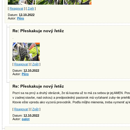
[
Reagovat
] [
Zpět
]
Datum:
12.10.2022
Autor:
Péro
Re: Přeskakuje nový řetěz
.
[
Reagovat
] [
Zpět
]
Datum:
12.10.2022
Autor:
Péro
Re: Přeskakuje nový řetěz
Pozri sa na prvý a druhý obrázok, že tá kazeta už to má za sebou-je jej AMEN. Po
v zadnej stavbe, nad oskou) a predposledný pastorok má vyťahané zuby-tie priehlb
Ktovie ešte vpredu ako vyzerá prevodník. Podľa môjho mienenia, treba vymeniť aj 
[
Reagovat
] [
Zpět
]
Datum:
12.10.2022
Autor:
palot