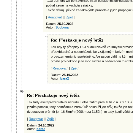
"...all corners will be traversed in an outside-inside-outside 
potkali čelně na vrcholu zatáčky.
Takže děkuju pěkně za takovýhle pravidla a jejich propagaci.
[
Reagovat
] [
Zpět
]
Datum:
25.10.2022
Autor:
Sodoma
Re: Přeskakuje nový řetěz
Tak ony ty předpisy UCI budou hlavně ve smyslu pravidel
předvídatelné a nedocházelo ke vzájemným kolizím mezi 
provozu nemá nic společného. Ale aspoň vidíš, s kým máš
prostě pro někoho je to moc složité a nedovedou to rozli
[
Reagovat
] [
Zpět
]
Datum:
25.10.2022
Autor:
bara2
Re: Přeskakuje nový řetěz
Tak tady asi reprezentativní nebudu. Letos zatím přes 10tisíc a 36x 100+
jezdím pomalu, taky nemládnu a zdraví už neslouží jak dřív, takže jen re
dvoustovce průměr jen 16,8km/h (200km za 11:52h), to tady jezdí většina
[
Reagovat
] [
Zpět
]
Datum:
24.10.2022
Autor:
bara2