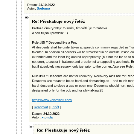
Datum:
24.10.2022
Autor:
Sodoma
Re: Přeskakuje nový řetěz
Protože čím rychlejc to sviští, tím větší je to zábava.
A pak tu jsou pravidla: :-)
Rule #85 // Descend like a Pro.
All descents shall be undertaken at speeds commonly regarded as “lud
talented. In addition all corners will be traversed in an outside-inside-ou
extended and the inner leg canted appropriately (but not too far as to r
not one), to assist in balance and creation of an appealing aesthetic. 
but if absolutely necessary, only just prior to the corner. Also see Rule
Rule #93 // Descents are not for recovery. Recovery Ales are for Rec
Descents are meant to be as hard and demanding as – and much more
hard, descend to close a gap or open one. Descents should hurt, not b
designated only for the pub and for shit-talking.25
https://www.velominati.com/
[
Reagovat
] [
Zpět
]
Datum:
24.10.2022
Autor:
xtonda
Re: Přeskakuje nový řetěz