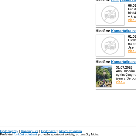
Hledám:
2-3 cykloturis
06.0
Pro d
hledá
v kra
více 
Hledám:
Kamarádka na
01.0
Hled
na ko
Jsem 
více 
Hledám:
Kamarádku na
31.07.2026
Ahoj, hledám
cyklovýlety n
jsem z Bero
více »
Cyklozájezdy
|
Dokempu.cz
|
Cyklobazar
|
Aktivni dovolená
Perfektní
funkční oblečení
pro vaše sportovní aktivity, od značky Moira.