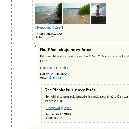
[
Reagovat
] [
Zpět
]
Datum:
25.10.2022
Autor:
bara2
Re: Přeskakuje nový řetěz
Kde mají Moraváci moře v dosahu 125km? Slováci ho chtěli získ
to :D
[
Reagovat
] [
Zpět
]
Datum:
25.10.2022
Autor:
Brahma
Re: Přeskakuje nový řetěz
Nemohli si to prosadit, protože jim vodu sebrali už u Ostro
jezera v písku.
[
Reagovat
] [
Zpět
]
Datum:
25.10.2022
Autor:
bara2