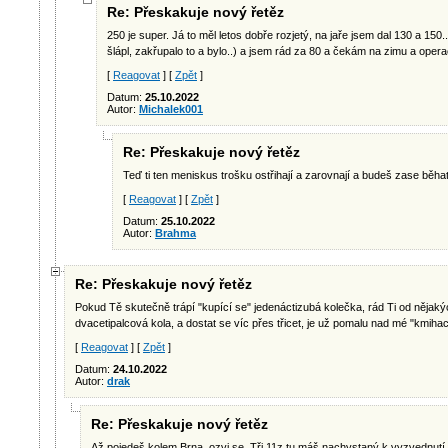
Re: Přeskakuje nový řetěz
250 je super. Já to měl letos dobře rozjetý, na jaře jsem dal 130 a 150.
šlápl, zakřupalo to a bylo..) a jsem rád za 80 a čekám na zimu a operaci
[
Reagovat
] [
Zpět
]
Datum:
25.10.2022
Autor:
Michalek001
Re: Přeskakuje nový řetěz
Teď ti ten meniskus trošku ostřihají a zarovnají a budeš zase běha
[
Reagovat
] [
Zpět
]
Datum:
25.10.2022
Autor:
Brahma
Re: Přeskakuje nový řetěz
Pokud Tě skutečně trápí "kupící se" jedenáctizubá kolečka, rád Ti od nějak
dvacetipalcová kola, a dostat se víc přes třicet, je už pomalu nad mé "kmihac
[
Reagovat
] [
Zpět
]
Datum:
24.10.2022
Autor:
drak
Re: Přeskakuje nový řetěz
Až pojedeš kolem Brna, ozvi se. Tři 11z tu máš nachystaný k vyzvednutí.