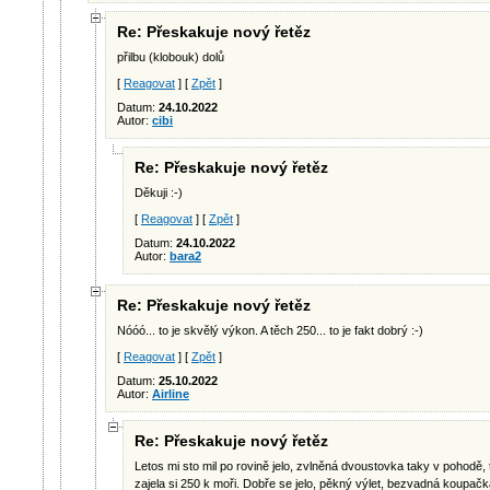
Re: Přeskakuje nový řetěz
přilbu (klobouk) dolů
[
Reagovat
] [
Zpět
]
Datum:
24.10.2022
Autor:
cibi
Re: Přeskakuje nový řetěz
Děkuji :-)
[
Reagovat
] [
Zpět
]
Datum:
24.10.2022
Autor:
bara2
Re: Přeskakuje nový řetěz
Nóóó... to je skvělý výkon. A těch 250... to je fakt dobrý :-)
[
Reagovat
] [
Zpět
]
Datum:
25.10.2022
Autor:
Airline
Re: Přeskakuje nový řetěz
Letos mi sto mil po rovině jelo, zvlněná dvoustovka taky v pohodě,
zajela si 250 k moři. Dobře se jelo, pěkný výlet, bezvadná koupačka 