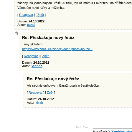
zásoby, na jedno najedu určitě 20 tisíc, tak už mám s Favoritkou na příštích des
Vánocům nové ráfky a může lítat.
[
Reagovat
] [
Zpět
]
Datum:
24.10.2022
Autor:
bara2
Re: Přeskakuje nový řetěz
Tuny skladem
https://www.zbozi.cz/hledej/?dostupnost=pouze...
[
Reagovat
] [
Zpět
]
Datum:
24.10.2022
Autor:
xtonda
Re: Přeskakuje nový řetěz
Ale sedmistupňových. Bára2, psala o šestikolečku.
[
Reagovat
] [
Zpět
]
Datum:
24.10.2022
Autor:
drak