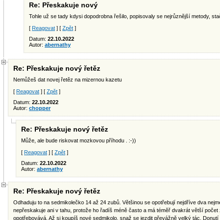
Re: Přeskakuje nový
Tohle už se tady kdysi dopodrobna řešilo, popisovaly se nejrůznější metody, stačí
[
Reagovat
] [
Zpět
]
Datum:
22.10.2022
Autor:
abernathy
Re: Přeskakuje nový řetěz
Nemůžeš dat novej řetěz na mizernou kazetu
[
Reagovat
] [
Zpět
]
Datum:
22.10.2022
Autor:
chopper
Re: Přeskakuje nový řetěz
Může, ale bude riskovat mozkovou příhodu . :-))
[
Reagovat
] [
Zpět
]
Datum:
22.10.2022
Autor:
abernathy
Re: Přeskakuje nový řetěz
Odhaduju to na sedmikolečko 14 až 24 zubů. Většinou se opotřebují nejdříve dva nejme
nepřeskakuje ani v tahu, protože ho řadíš méně často a má téměř dvakrát větší počet
opotřebovává. Až si koupíš nové sedmikolo, snaž se jezdit převážně velký tác. Donutí Tě