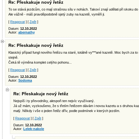
Re: Přeskakuje nový řetěz
To se stává jezdcům, co mají strašnou sílu v nohách. Takoví znají udělati při skoku do v
Ale vážně - máš pravděpodobně sjetý zuby na kazetě, vyměň ji.
[
Reagovat
] [
Zpět
]
Datum:
12.10.2022
Autor:
abernathy
Re: Přeskakuje nový řetěz
Klasický případ fungl nového řetězu na staré, totálně vy***ané kazetě. Moc bych za t
stejně.
Čeká tě výměna komplet celýho pohonu...
[
Reagovat
] [
Zpět
]
Datum:
12.10.2022
Autor:
Sodoma
Re: Přeskakuje nový řetěz
Nejspíš i ty převodníky, alespoň ten nejvíc využívaný.
Já už mám, vyzkoušeno, že s třetím řetězem dávám i novou kazetu a s druhou kaze
malý. Někdy i vše o jeden řetěz dřív, podle podmínek v kterých jezdím.
[
Reagovat
] [
Zpět
]
Datum:
12.10.2022
Autor:
Lelek-nakole