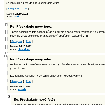
se jich bude ojíždět víc a jako celek déle vydrží.
[
Reagovat
] [
Zpět
]
Datum:
23.10.2022
Autor:
drak
Re: Přeskakuje nový řetěz
...podle posledního fota zezadu půjde o 6-ti kolo a podle stavu "zaprasení" a x-le
nevěnuje...Pak podle toho i vypadá stupeň opotřebení pastorků... :-((
[
Reagovat
] [
Zpět
]
Datum:
24.10.2022
Autor:
bi-cyklista
Re: Přeskakuje nový řetěz
Na šroubovacím kolečku to teda muselo být přetažené opravdu extrémně, na kazetác
je docela práce.
Každopádně vzhledem k cenám šroubovacích koleček vyměnit
[
Reagovat
] [
Zpět
]
Datum:
24.10.2022
Autor:
xtonda
Re: Přeskakuje nový řetěz
Já ti nevím, ale neojeté pastorky 11 a 13 zubů z osmikazet se mi tu už začínají ku