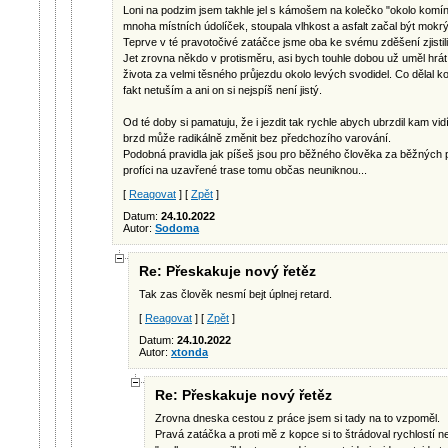
Loni na podzim jsem takhle jel s kámošem na kolečko "okolo komína
mnoha místních údolíček, stoupala vlhkost a asfalt začal být mokrý
Teprve v té pravotočivé zatáčce jsme oba ke svému zděšení zjistili
Jet zrovna někdo v protisměru, asi bych touhle dobou už uměl hrát n
života za velmi těsného průjezdu okolo levých svodidel. Co dělal
fakt netuším a ani on si nejspíš není jistý.
Od té doby si pamatuju, že i jezdit tak rychle abych ubrzdil kam vi
brzd může radikálně změnit bez předchozího varování.
Podobná pravidla jak píšeš jsou pro běžného člověka za běžných 
profíci na uzavřené trase tomu občas neuniknou...
[
Reagovat
] [
Zpět
]
Datum:
24.10.2022
Autor:
Sodoma
Re: Přeskakuje nový řetěz
Tak zas člověk nesmí bejt úplnej retard.
[
Reagovat
] [
Zpět
]
Datum:
24.10.2022
Autor:
xtonda
Re: Přeskakuje nový řetěz
Zrovna dneska cestou z práce jsem si tady na to vzpoměl.
Pravá zatáčka a proti mě z kopce si to štrádoval rychlostí n