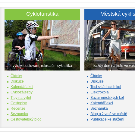
Cykloturistika
Městská cyklis
výlety, cestování, rekreační cyklistika
každý den na kole ve va
Články
Články
Diskuze
Diskuze
Kalendář akcí
Test skládacích kol
Cyklozájezdy
Elektrokola
Tipy na výlet
Bazar městských kol
Cestopisy
Kalendář akcí
Recenze
Seznamka
Seznamka
Blog o životě ve městě
Cestovatelský blog
Publikace ke stažení