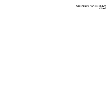
Copyright © NaKole.cz 2003
článk