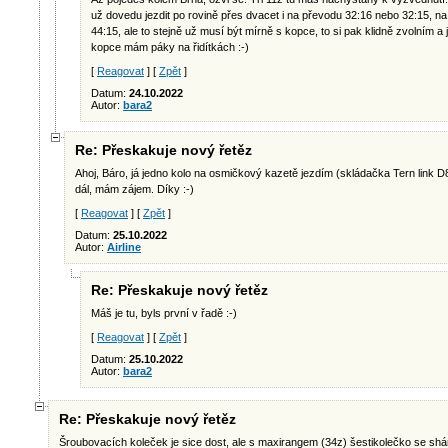
už dovedu jezdit po rovině přes dvacet i na převodu 32:16 nebo 32:15, na 
44:15, ale to stejně už musí být mírně s kopce, to si pak klidně zvolním 
kopce mám páky na řidítkách :-)
[
Reagovat
] [
Zpět
]
Datum:
24.10.2022
Autor:
bara2
Re: Přeskakuje nový řetěz
Ahoj, Báro, já jedno kolo na osmičkový kazetě jezdím (skládačka Tern link D8
dál, mám zájem. Díky :-)
[
Reagovat
] [
Zpět
]
Datum:
25.10.2022
Autor:
Airline
Re: Přeskakuje nový řetěz
Máš je tu, byls první v řadě :-)
[
Reagovat
] [
Zpět
]
Datum:
25.10.2022
Autor:
bara2
Re: Přeskakuje nový řetěz
Šroubovacích koleček je sice dost, ale s maxirangem (34z) šestikolečko se shání 