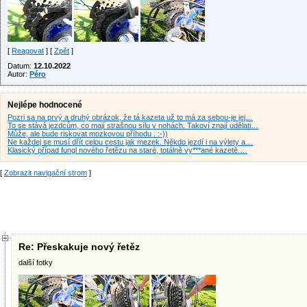
[
Reagovat
] [
Zpět
]
Datum:
12.10.2022
Autor:
Péro
Nejlépe hodnocené
Pozri sa na prvý a druhý obrázok, že tá kazeta už to má za sebou-je jej…
To se stává jezdcům, co mají strašnou sílu v nohách. Takoví znají udělati…
Může, ale bude riskovat mozkovou příhodu . :-))
Ne každej se musí dřít celou cestu jak mezek. Někdo jezdí i na výlety a…
Klasický případ fungl nového řetězu na staré, totálně vy***ané kazetě.…
[
Zobrazit navigační strom
]
Re: Přeskakuje nový řetěz
další fotky