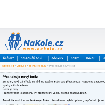
ČLÁNKY
KALENDÁŘ AKCÍ
ZÁJEZDY
KNIHY
BAZAR
S
NaKole.cz
>
Diskuse
>
Technické rady
> Přeskakuje nový řetěz
Přeskakuje nový řetěz
Zdravím, když dám řetěz do většího záběru, má snahu přeskakovat. Najede na pastorek, 
zpátky a škubne řetěz.
Řetěz je nový.
Přehazovačka je seřízená. Při přehazování vcelku přesně posouvá řetěz.
Pokud šlapu v klidu, nepřeskakuje. Pokud přehodím na nejlehčí převod, nepřeskakuje ani