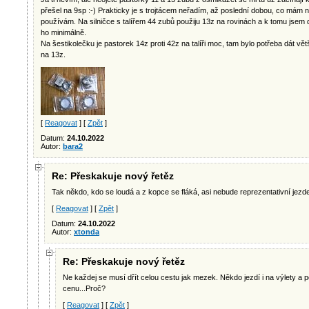
přešel na 9sp :-) Prakticky je s trojtácem neřadím, až poslední dobou, co mám 
používám. Na silničce s talířem 44 zubů použiju 13z na rovinách a k tomu jsem 
ho minimálně.
Na šestikolečku je pastorek 14z proti 42z na talíři moc, tam bylo potřeba dát vět
na 13z.
[
Reagovat
] [
Zpět
]
Datum:
24.10.2022
Autor:
bara2
Re: Přeskakuje nový řetěz
Tak někdo, kdo se loudá a z kopce se fláká, asi nebude reprezentativní jezd
[
Reagovat
] [
Zpět
]
Datum:
24.10.2022
Autor:
xtonda
Re: Přeskakuje nový řetěz
Ne každej se musí dřít celou cestu jak mezek. Někdo jezdí i na výlety a
cenu...Proč?
[
Reagovat
] [
Zpět
]