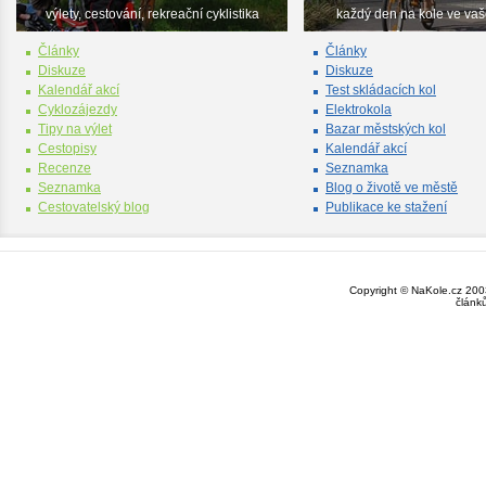
výlety, cestování, rekreační cyklistika
každý den na kole ve va
Články
Články
Diskuze
Diskuze
Kalendář akcí
Test skládacích kol
Cyklozájezdy
Elektrokola
Tipy na výlet
Bazar městských kol
Cestopisy
Kalendář akcí
Recenze
Seznamka
Seznamka
Blog o životě ve městě
Cestovatelský blog
Publikace ke stažení
Copyright © NaKole.cz 2003
článk