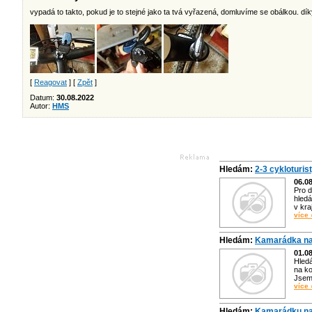
vypadá to takto, pokud je to stejné jako ta tvá vyřazená, domluvíme se obálkou. dí
[
Reagovat
] [
Zpět
]
Datum:
30.08.2022
Autor:
HMS
Hledám:
2-3 cykloturis
06.0
Pro d
hledá
v kra
více 
Hledám:
Kamarádka na
01.0
Hled
na ko
Jsem 
více 
Hledám:
Kamarádku na