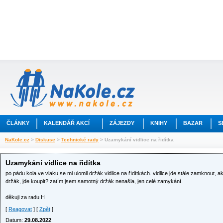
ČLÁNKY
KALENDÁŘ AKCÍ
ZÁJEZDY
KNIHY
BAZAR
S
NaKole.cz
>
Diskuse
>
Technické rady
> Uzamykání vidlice na řidítka
Uzamykání vidlice na řidítka
po pádu kola ve vlaku se mi ulomil držák vidlice na řídítkách. vidlice jde stále zamknout, a
držák, jde koupit? zatím jsem samotný držák nenašla, jen celé zamykání.
děkuji za radu H
[
Reagovat
] [
Zpět
]
Datum:
29.08.2022