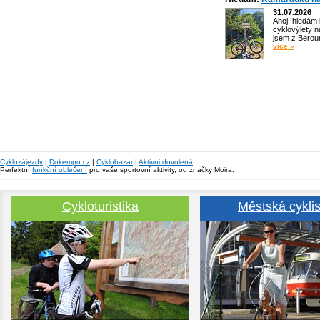
31.07.2026
Ahoj, hledám
cyklovýlety n
jsem z Bero
více »
Cyklozájezdy
|
Dokempu.cz
|
Cyklobazar
|
Aktivni dovolená
Perfektní
funkční oblečení
pro vaše sportovní aktivity, od značky Moira.
Cykloturistika
Městská cyklis