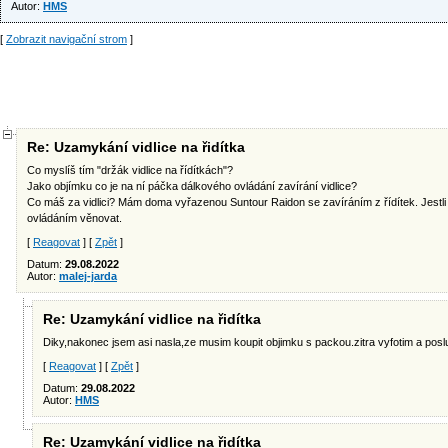
Autor:
HMS
[
Zobrazit navigační strom
]
Re: Uzamykání vidlice na řidítka
Co myslíš tím "držák vidlice na řídítkách"?
Jako objímku co je na ní páčka dálkového ovládání zavírání vidlice?
Co máš za vidlici? Mám doma vyřazenou Suntour Raidon se zavíráním z řídítek. Jestli j
ovládáním věnovat.
[
Reagovat
] [
Zpět
]
Datum:
29.08.2022
Autor:
malej-jarda
Re: Uzamykání vidlice na řidítka
Diky,nakonec jsem asi nasla,ze musim koupit objimku s packou.zitra vyfotim a posl
[
Reagovat
] [
Zpět
]
Datum:
29.08.2022
Autor:
HMS
Re: Uzamykání vidlice na řidítka