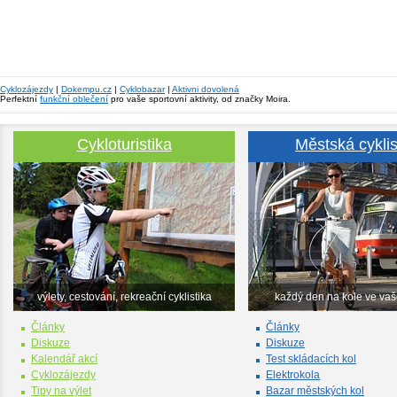
Cyklozájezdy
|
Dokempu.cz
|
Cyklobazar
|
Aktivni dovolená
Perfektní
funkční oblečení
pro vaše sportovní aktivity, od značky Moira.
Cykloturistika
Městská cyklis
výlety, cestování, rekreační cyklistika
každý den na kole ve va
Články
Články
Diskuze
Diskuze
Kalendář akcí
Test skládacích kol
Cyklozájezdy
Elektrokola
Tipy na výlet
Bazar městských kol