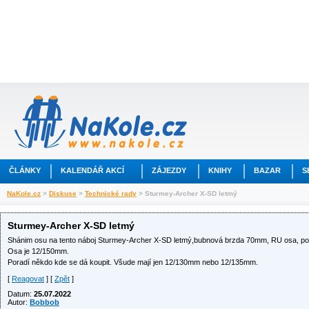
ČLÁNKY
KALENDÁŘ AKCÍ
ZÁJEZDY
KNIHY
BAZAR
S
NaKole.cz
>
Diskuse
>
Technické rady
> Sturmey-Archer X-SD letmý
Sturmey-Archer X-SD letmý
Shánim osu na tento náboj Sturmey-Archer X-SD letmý,bubnová brzda 70mm, RU osa, pot
Osa je 12/150mm.
Poradí někdo kde se dá koupit. Všude mají jen 12/130mm nebo 12/135mm.
[
Reagovat
] [
Zpět
]
Datum:
25.07.2022
Autor:
Bobbob