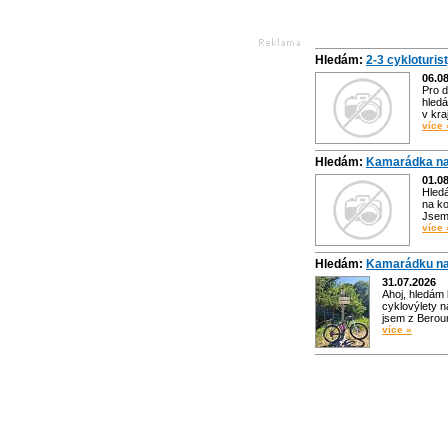
Hledám:
2-3 cykloturis
06.0
Pro d
hledá
v kra
více 
Hledám:
Kamarádka na
01.0
Hled
na ko
Jsem 
více 
Hledám:
Kamarádku na
31.07.2026
Ahoj, hledám
cyklovýlety n
jsem z Bero
více »