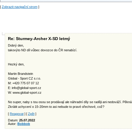
[
Zobrazit navigační strom
]
Re: Sturmey-Archer X-SD letmý
Dobrý den,
takovýto ND díl vůbec dovozce do ČR nenabízí.
Hezký den,
Martin Brandstein
Global - Sport CZ s.r.o.
M: +420 775 07 07 12
E:
info@global-sport.cz
W: www.global-sport.cz
No super, naby s tou osou se prodávají ale náhradní díly se raději ani nedováží. Pěkn
Zkrátit uchycení o 15-20mm to asi nebude to pravé ořechové, což?
[
Reagovat
] [
Zpět
]
Datum:
25.07.2022
Autor:
Bobbob