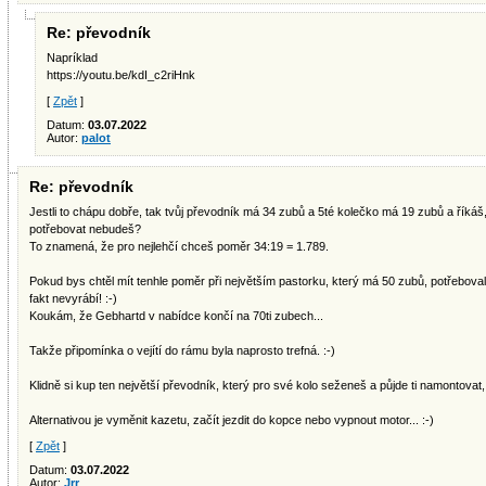
Re: převodník
Napríklad
https://youtu.be/kdI_c2riHnk
[
Zpět
]
Datum:
03.07.2022
Autor:
palot
Re: převodník
Jestli to chápu dobře, tak tvůj převodník má 34 zubů a 5té kolečko má 19 zubů a říkáš
potřebovat nebudeš?
To znamená, že pro nejlehčí chceš poměr 34:19 = 1.789.
Pokud bys chtěl mít tenhle poměr při největším pastorku, který má 50 zubů, potřeboval
fakt nevyrábí! :-)
Koukám, že Gebhartd v nabídce končí na 70ti zubech...
Takže připomínka o vejítí do rámu byla naprosto trefná. :-)
Klidně si kup ten největší převodník, který pro své kolo seženeš a půjde ti namontovat,
Alternativou je vyměnit kazetu, začít jezdit do kopce nebo vypnout motor... :-)
[
Zpět
]
Datum:
03.07.2022
Autor:
Jrr