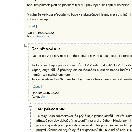
Ano, ten půlmetr platí na plochém terénu, jinak bych se zapíchl do země.
Myslim že velikost převodníku bude ve skutečnosti limitovaná spíš jinými 
schopen ušlapat ;-)
[
Zpět
]
Datum:
03.07.2022
Autor:
Sodoma
Re: převodník
Ale tak o jezdci nevíme nic... třeba má obrovskou sílu a jezdí jenom po r
Já třeba nechápu, jak někomu může 1x12 vůbec stačit? Na MTB s 2x10 
kopce) chybí těžké převody, ale současně tu a tam do kopce řadím i ú
nemám ani na jednom konci.
To samé lehokolo s 3x8, ani tam bych se za trošku větší rozsah nezlobi
[
Zpět
]
Datum:
03.07.2022
Autor:
Jrr
Re: převodník
To tady kdosi teoretizoval, že prý čím je jezdec slabší, tím větí ro
případě potřeby dokáže "nastoupit", má prej z čeho... Hledat se mi
já a obhajovala jsem převody s více talíři. Ale já si myslím, že bl
projeví výhoda co nejvíc využít disponibilní sílu. A to určitě není k