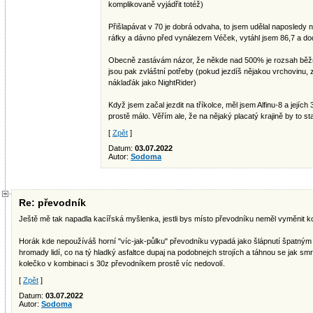
komplikovaně vyjádřit totéž)
Přišlapávat v 70 je dobrá odvaha, to jsem udělal naposledy 
ráfky a dávno před vynálezem Véček, vytáhl jsem 86,7 a d
Obecně zastávám názor, že někde nad 500% je rozsah běžné
jsou pak zvláštní potřeby (pokud jezdíš nějakou vrchovinu,
náklaďák jako NightRider)
Když jsem začal jezdit na tříkolce, měl jsem Alfinu-8 a jejíc
prostě málo. Věřím ale, že na nějaký placatý krajině by to sta
[
Zpět
]
Datum:
03.07.2022
Autor:
Sodoma
Re: převodník
Ještě mě tak napadla kacířská myšlenka, jestli bys místo převodníku neměl vyměnit ko
Horák kde nepoužíváš horní "víc-jak-půlku" převodníku vypadá jako šlápnutí špatn
hromady lidí, co na tý hladký asfaltce dupaj na podobnejch strojích a táhnou se jak sm
kolečko v kombinaci s 30z převodníkem prostě víc nedovolí.
[
Zpět
]
Datum:
03.07.2022
Autor:
Sodoma