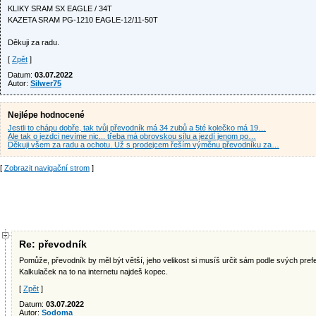
KLIKY SRAM SX EAGLE / 34T
KAZETA SRAM PG-1210 EAGLE-12/11-50T
Děkuji za radu.
[
Zpět
]
Datum:
03.07.2022
Autor:
Silwer75
Nejlépe hodnocené
Jestli to chápu dobře, tak tvůj převodník má 34 zubů a 5té kolečko má 19…
Ale tak o jezdci nevíme nic... třeba má obrovskou sílu a jezdí jenom po…
Děkuji všem za radu a ochotu. Už s prodejcem řeším výměnu převodníku za…
[
Zobrazit navigační strom
]
Re: převodník
Pomůže, převodník by měl být větší, jeho velikost si musíš určit sám podle svých pref
Kalkulaček na to na internetu najdeš kopec.
[
Zpět
]
Datum:
03.07.2022
Autor:
Sodoma