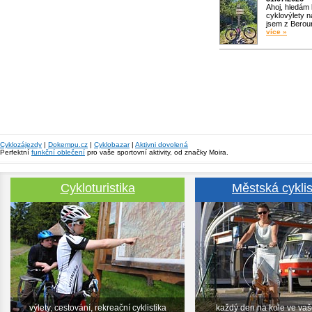
Ahoj, hledám
cyklovýlety n
jsem z Bero
více »
Cyklozájezdy
|
Dokempu.cz
|
Cyklobazar
|
Aktivni dovolená
Perfektní
funkční oblečení
pro vaše sportovní aktivity, od značky Moira.
Cykloturistika
Městská cyklis
výlety, cestování, rekreační cyklistika
každý den na kole ve va