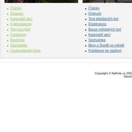
Články
Články
Diskuze
Diskuze
Kalendář akcí
Test skládacích kol
Cyklozájezdy
Elektrokola
Tipy na výlet
Bazar městských kol
Cestopisy
Kalendář akcí
Recenze
Seznamka
Seznamka
Blog o životě ve městě
Cestovatelský blog
Publikace ke stažení
Copyright © NaKole.cz 2003
článk