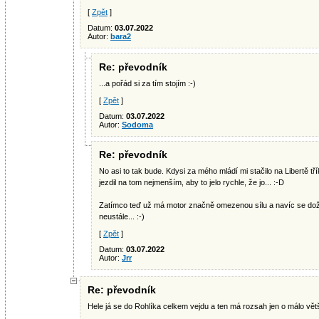
[
Zpět
]
Datum:
03.07.2022
Autor:
bara2
Re: převodník
...a pořád si za tím stojím :-)
[
Zpět
]
Datum:
03.07.2022
Autor:
Sodoma
Re: převodník
No asi to tak bude. Kdysi za mého mládí mi stačilo na Libertě t
jezdil na tom nejmenším, aby to jelo rychle, že jo... :-D
Zatímco teď už má motor značně omezenou sílu a navíc se dož
neustále... :-)
[
Zpět
]
Datum:
03.07.2022
Autor:
Jrr
Re: převodník
Hele já se do Rohlíka celkem vejdu a ten má rozsah jen o málo větš