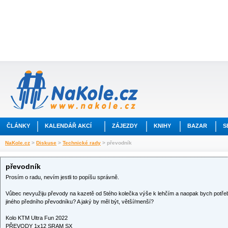
ČLÁNKY
KALENDÁŘ AKCÍ
ZÁJEZDY
KNIHY
BAZAR
S
NaKole.cz
>
Diskuse
>
Technické rady
> převodník
převodník
Prosím o radu, nevím jestli to popíšu správně.
Vůbec nevyužiju převody na kazetě od 5tého kolečka výše k lehčím a naopak bych potř
jiného předního převodníku? A jaký by měl být, větší/menší?
Kolo KTM Ultra Fun 2022
PŘEVODY 1x12 SRAM SX