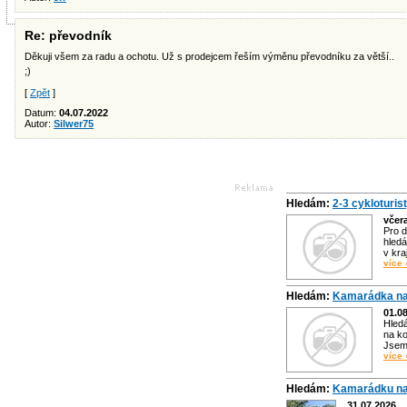
Re: převodník
Děkuji všem za radu a ochotu. Už s prodejcem řeším výměnu převodníku za větší..
;)
[
Zpět
]
Datum:
04.07.2022
Autor:
Silwer75
Hledám:
2-3 cykloturis
včer
Pro d
hledá
v kra
více 
Hledám:
Kamarádka na
01.0
Hled
na ko
Jsem 
více 
Hledám:
Kamarádku na
31.07.2026