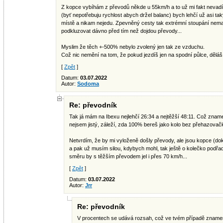
Z kopce vybíhám z převodů někde u 55km/h a to už mi fakt nevad
(byť nepotřebuju rychlost abych držel balanc) bych lehčí už asi tak
místě a nikam nejedu. Zpevněný cesty tak extrémní stoupání nem
podkluzovat dávno před tím než dojdou převody...
Myslim že těch +-500% nebylo zvolený jen tak ze vzduchu.
Což nic nemění na tom, že pokud jezdíš jen na spodní půlce, děláš
[
Zpět
]
Datum:
03.07.2022
Autor:
Sodoma
Re: převodník
Tak já mám na Ibexu nejlehčí 26:34 a nejtěžší 48:11. Což zname
nejsem jistý, záleží, zda 100% bereš jako kolo bez přehazova
Netvrdím, že by mi vyloženě došly převody, ale jsou kopce (do
a pak už musím silou, kdybych mohl, tak ještě o kolečko podřa
směru by s těžším převodem jel i přes 70 km/h...
[
Zpět
]
Datum:
03.07.2022
Autor:
Jrr
Re: převodník
V procentech se udává rozsah, což ve tvém případě zname