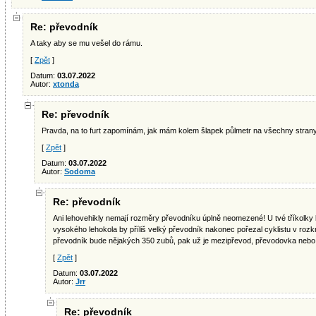
Re: převodník
A taky aby se mu vešel do rámu.
[
Zpět
]
Datum:
03.07.2022
Autor:
xtonda
Re: převodník
Pravda, na to furt zapomínám, jak mám kolem šlapek půlmetr na všechny strany.
[
Zpět
]
Datum:
03.07.2022
Autor:
Sodoma
Re: převodník
Ani lehovehikly nemají rozměry převodníku úplně neomezené! U tvé tříkolky b
vysokého lehokola by příliš velký převodník nakonec pořezal cyklistu v roz
převodník bude nějakých 350 zubů, pak už je mezipřevod, převodovka nebo t
[
Zpět
]
Datum:
03.07.2022
Autor:
Jrr
Re: převodník