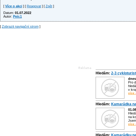
[
Více o akci
] [
Reagovat
] [
Zpět
]
Datum:
01.07.2022
Autor:
Petr.1
[
Zobrazit navigační strom
]
Hledám:
2-3 cykloturis
dnes
Pro d
hledá
v kra
více 
Hledám:
Kamarádka na
01.0
Hled
na ko
Jsem 
více 
Hledám:
Kamarádku na