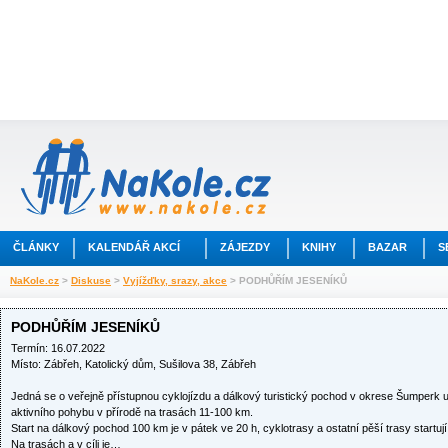
ČLÁNKY
KALENDÁŘ AKCÍ
ZÁJEZDY
KNIHY
BAZAR
S
NaKole.cz
>
Diskuse
>
Vyjížďky, srazy, akce
> PODHŮŘÍM JESENÍKŮ
PODHŮŘÍM JESENÍKŮ
Termín: 16.07.2022
Místo: Zábřeh, Katolický dům, Sušilova 38, Zábřeh
Jedná se o veřejně přístupnou cyklojízdu a dálkový turistický pochod v okrese Šumper
aktivního pohybu v přírodě na trasách 11-100 km.
Start na dálkový pochod 100 km je v pátek ve 20 h, cyklotrasy a ostatní pěší trasy startují
Na trasách a v cíli je…