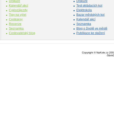
Diskuze
Diskuze
Kalendář akcí
Test skládacích kol
Cyklozájezdy
Elektrokola
Tipy na výlet
Bazar městských kol
Cestopisy
Kalendář akcí
Recenze
Seznamka
Seznamka
Blog o životě ve městě
Cestovatelský blog
Publikace ke stažení
Copyright © NaKole.cz 2003
článk