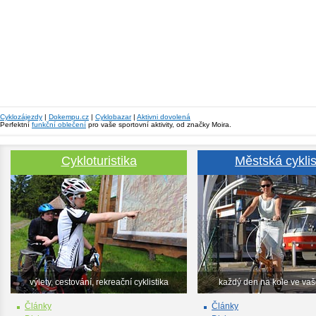
Cyklozájezdy
|
Dokempu.cz
|
Cyklobazar
|
Aktivni dovolená
Perfektní
funkční oblečení
pro vaše sportovní aktivity, od značky Moira.
Cykloturistika
Městská cyklis
výlety, cestování, rekreační cyklistika
každý den na kole ve va
Články
Články