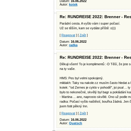
Datum:
16.06.2022
Autor:
kotek
Re: RUNDREISE 2022: Brenner - Res
Parádní cesta. A vyšlo vám i super počasí.
Už se těším, kam se vydáte příště :o)))
[
Reagovat
] [
Zpět
]
Datum:
16.06.2022
Autor:
radka
Re: RUNDREISE 2022: Brenner - Res
Děkuji všem! To je komplimentů :-D Těší, že jste s
na ty vaše.
HMS: Pes byl velmi spokojený.
mildakh: Taky na nakole.cz musím často hledat a hl
kotek: "od Zernes je cyklo v pohodě", jsi psal ... t
bylo to nekonečné, skvělý byl bagr a pokládání k
- Martina ... ano, naprosto skvělé. Ono už podle m
radka: Počasí vyšlo naštěstí, bouřka žádná. Jen č
jsem fotit pěkný Inn.
[
Reagovat
] [
Zpět
]
Datum:
16.06.2022
Autor:
Quatsch