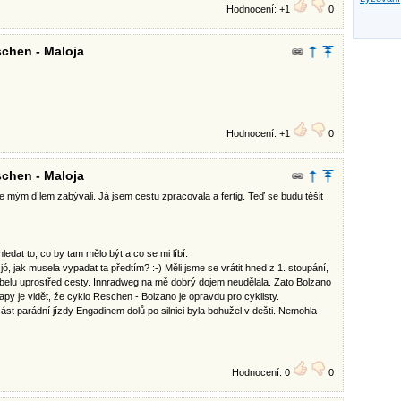
Hodnocení: +1
0
chen - Maloja
Hodnocení: +1
0
chen - Maloja
e mým dílem zabývali. Já jsem cestu zpracovala a fertig. Teď se budu těšit
edat to, co by tam mělo být a co se mi líbí.
y jó, jak musela vypadat ta předtím? :-) Měli jsme se vrátit hned z 1. stoupání,
abelu uprostřed cesty. Innradweg na mě dobrý dojem neudělala. Zato Bolzano
apy je vidět, že cyklo Reschen - Bolzano je opravdu pro cyklisty.
ást parádní jízdy Engadinem dolů po silnici byla bohužel v dešti. Nemohla
Hodnocení: 0
0