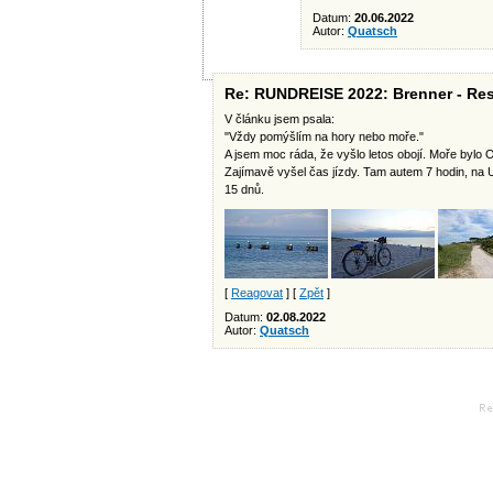
Datum:
20.06.2022
Autor:
Quatsch
Re: RUNDREISE 2022: Brenner - Res
V článku jsem psala:
"Vždy pomýšlím na hory nebo moře."
A jsem moc ráda, že vyšlo letos obojí. Moře bylo
Zajímavě vyšel čas jízdy. Tam autem 7 hodin, na U
15 dnů.
[
Reagovat
] [
Zpět
]
Datum:
02.08.2022
Autor:
Quatsch