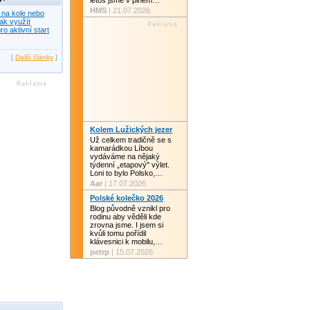
letos jsme v plném…
HMS
| 21.07.2026
 na kole nebo
ak využít
ro aktivní start
[
Další články
]
Kolem Lužických jezer
Už celkem tradičně se s
kamarádkou Líbou
vydáváme na nějaký
týdenní „etapový" výlet.
Loni to bylo Polsko,…
Aar
| 17.07.2026
Polské kolečko 2026
Blog původně vznikl pro
rodinu aby věděli kde
zrovna jsme. I jsem si
kvůli tomu pořídil
klávesnici k mobilu,…
petrp
| 15.07.2026