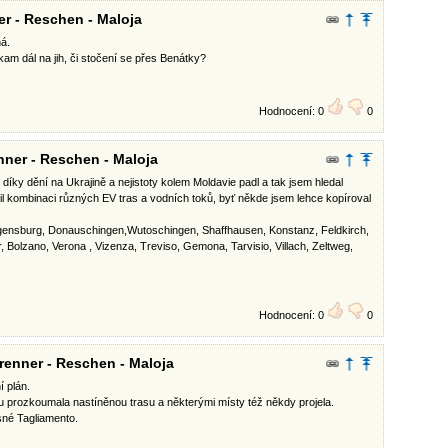
r - Reschen - Maloja
ná.
am dál na jih, či stočení se přes Benátky?
Hodnocení: 0
0
ner - Reschen - Maloja
ky dění na Ukrajině a nejistoty kolem Moldavie padl a tak jsem hledal
l kombinaci různých EV tras a vodních toků, byť někde jsem lehce kopíroval
 Regensburg, Donauschingen,Wutoschingen, Shaffhausen, Konstanz, Feldkirch,
, Bolzano, Verona , Vizenza, Treviso, Gemona, Tarvisio, Villach, Zeltweg,
Hodnocení: 0
0
enner - Reschen - Maloja
í plán.
u prozkoumala nastíněnou trasu a některými místy též někdy projela.
sné Tagliamento.