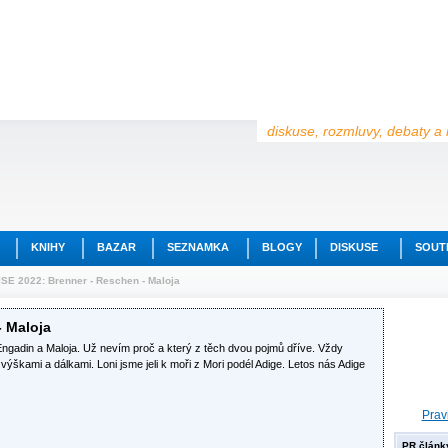
diskuse, rozmluvy, debaty a 
KNIHY
BAZAR
SEZNAMKA
BLOGY
DISKUSE
SOUT
E 2022: Brenner - Reschen - Maloja
 Maloja
Engadin a Maloja. Už nevím proč a který z těch dvou pojmů dříve. Vždy
výškami a dálkami. Loni jsme jeli k moři z Mori podél Adige. Letos nás Adige
Prav
PR článk