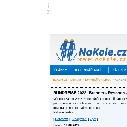
ČLÁNKY
KALENDÁŘ AKCÍ
ZÁJEZDY
NaKole.cz
>
Diskuse
>
Komentáře k blogu
> RUNDREIS
RUNDREISE 2022: Brenner - Reschen -
Můj blog za rok 2022:Pro letošní expedici mě napadl 
pomýšlím na hory nebo moře. To jsou cíle, které voní 
dovedla do hor ke svému prameni.
Nakolák Petr.K…
[
Celý text
] [
Reagovat
] [
Zpět
]
Datum:
16.06.2022