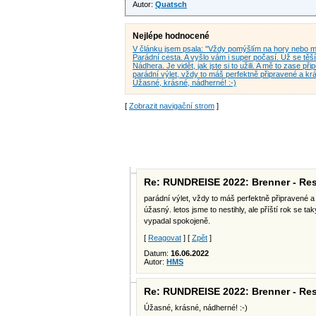
Autor:
Quatsch
Nejlépe hodnocené
V článku jsem psala: "Vždy pomýšlím na hory nebo 
Parádní cesta. A vyšlo vám i super počasí. Už se t
Nádhera. Je vidět, jak jste si to užili. A mě to zase p
parádní výlet, vždy to máš perfektně připravené a k
Úžasné, krásné, nádherné! :-)
[
Zobrazit navigační strom
]
Re: RUNDREISE 2022: Brenner - Res
parádní výlet, vždy to máš perfektně připravené a
úžasný. letos jsme to nestihly, ale příští rok se t
vypadal spokojeně.
[
Reagovat
] [
Zpět
]
Datum:
16.06.2022
Autor:
HMS
Re: RUNDREISE 2022: Brenner - Res
Úžasné, krásné, nádherné! :-)