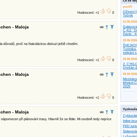
Co se děj
pozítří
Oživení H
Hodnocení: +1
0
Točník
22.08.2026
chen - Maloja
Galasova
Č.411 ' D
Davle - 
29.08.2026
la důvodů, proč na Nakoláckou diskuzi ještě chodím.
ŠVEJKO
Turistika,
setkání 
29.08.2026
Hodnocení: +1
0
2. CYKL
Orešán d
chen - Maloja
09.09.2026
Mezináro
lehokol Č
2026
Hodnocení: +1
0
Vyzkouše
chen - Maloja
Cyklozáj
nápomocen při plánování trasy. Hlavně že se líbilo. Mi osobně tedy nejvíce
Inline bru
Pěší turis
Splavová
Lyžování