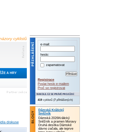
názory cyklistů
e-mail:
heslo:
zapamatovat
ĚŽE A HRY
Registrace
Poslat heslo e-mailem
Proč se registrovat
419
cyklistů (
7
přihlášených)
Dámská Králický
Sněžník
Dámská 2026Králický
Sněžník a pramen Moravy
idla diskuse
Druhá desítka Dámské
dávno začala, ale teprve
y: