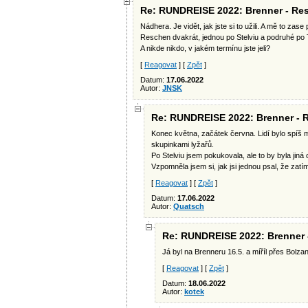
Re: RUNDREISE 2022: Brenner - Res
Nádhera. Je vidět, jak jste si to užili. A mě to z
Reschen dvakrát, jednou po Stelviu a podruhé po
A nikde nikdo, v jakém termínu jste jeli?
[
Reagovat
] [
Zpět
]
Datum:
17.06.2022
Autor:
JNSK
Re: RUNDREISE 2022: Brenner - R
Konec května, začátek června. Lidí bylo spíš mé
skupinkami lyžařů.
Po Stelviu jsem pokukovala, ale to by byla jiná 
Vzpomněla jsem si, jak jsi jednou psal, že zatí
[
Reagovat
] [
Zpět
]
Datum:
17.06.2022
Autor:
Quatsch
Re: RUNDREISE 2022: Brenner 
Já byl na Brenneru 16.5. a míříl přes Bolza
[
Reagovat
] [
Zpět
]
Datum:
18.06.2022
Autor:
kotek