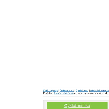
Cyklozájezdy
|
Dokempu.cz
|
Cyklobazar
|
Aktivni dovolená
Perfektní
funkční oblečení
pro vaše sportovní aktivity, od 
Cykloturistika