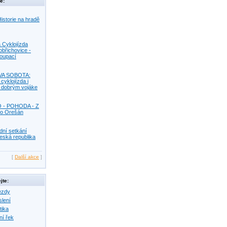
e:
istorie na hradě
 Cyklojízda
obřichovice -
Koupací
VA SOBOTA:
 cyklojízda i
s dobrým vojáke
O - POHODA - Z
o Orešán
dní setkání
eská republika
[
Další akce
]
jte:
ezdy
slení
tika
ní řek