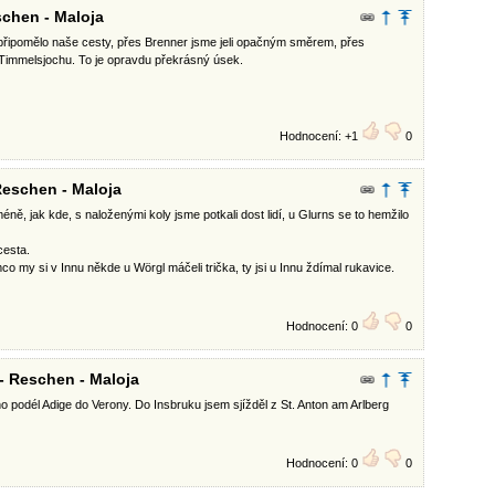
chen - Maloja
ase připomělo naše cesty, přes Brenner jsme jeli opačným směrem, přes
 Timmelsjochu. To je opravdu překrásný úsek.
Hodnocení: +1
0
eschen - Maloja
ně, jak kde, s naloženými koly jsme potkali dost lidí, u Glurns se to hemžilo
cesta.
mco my si v Innu někde u Wörgl máčeli trička, ty jsi u Innu ždímal rukavice.
Hodnocení: 0
0
- Reschen - Maloja
no podél Adige do Verony. Do Insbruku jsem sjížděl z St. Anton am Arlberg
Hodnocení: 0
0