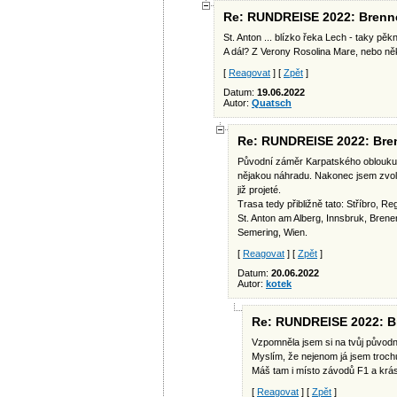
Re: RUNDREISE 2022: Brenne
St. Anton ... blízko řeka Lech - taky pěk
A dál? Z Verony Rosolina Mare, nebo něk
[
Reagovat
] [
Zpět
]
Datum:
19.06.2022
Autor:
Quatsch
Re: RUNDREISE 2022: Bren
Původní záměr Karpatského oblouku dí
nějakou náhradu. Nakonec jsem zvoli
již projeté.
Trasa tedy přibližně tato: Stříbro,
St. Anton am Alberg, Innsbruk, Brener
Semering, Wien.
[
Reagovat
] [
Zpět
]
Datum:
20.06.2022
Autor:
kotek
Re: RUNDREISE 2022: Br
Vzpomněla jsem si na tvůj původn
Myslím, že nejenom já jsem troch
Máš tam i místo závodů F1 a krá
[
Reagovat
] [
Zpět
]