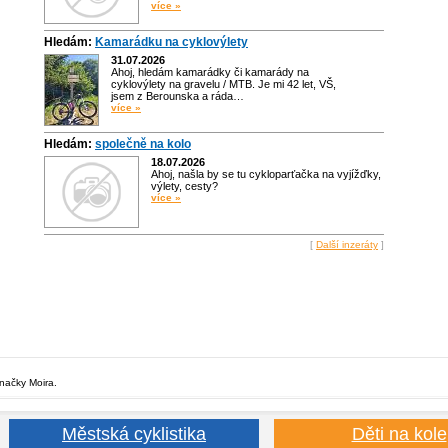
více »
Hledám:
Kamarádku na cyklovýlety
31.07.2026
Ahoj, hledám kamarádky či kamarády na
cyklovýlety na gravelu / MTB. Je mi 42 let, VŠ,
jsem z Berounska a ráda…
více »
Hledám:
společně na kolo
18.07.2026
Ahoj, našla by se tu cykloparťačka na vyjížďky,
výlety, cesty?
více »
[
Další inzeráty
]
značky Moira.
Městská cyklistika
Děti na kole