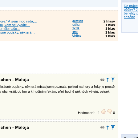
Do práce
pěšky? J
benefity p
sezóny
moře." A jsem moc ráda,…
Quatsch
2 hlasy
ěším, kam se vydáte…
radka
1 hlas
řipomělo naše…
JNSK
1 hlas
rásné popisky. některá…
HMS
1 hlas
Airline
1 hlas
chen - Maloja
 krásné popisky. některá místa jsem poznala. pohled na hory a řeky je prostě
aky chci vrátit do hor a k hučícím řekám. přeji hodně pěkných výletů. pejsek
Hodnocení: +1
0
chen - Maloja