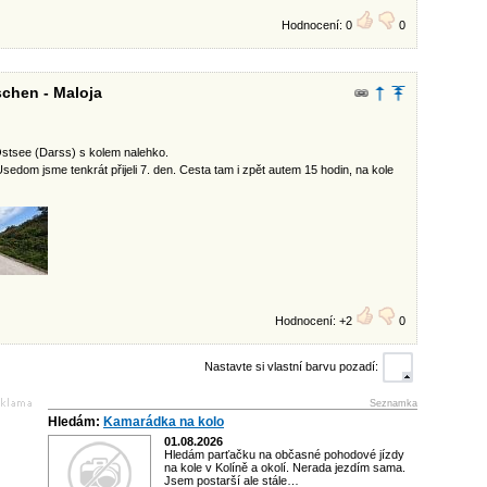
Hodnocení: 0
0
chen - Maloja
 Ostsee (Darss) s kolem nalehko.
sedom jsme tenkrát přijeli 7. den. Cesta tam i zpět autem 15 hodin, na kole
Hodnocení: +2
0
Nastavte si vlastní barvu pozadí:
Seznamka
Hledám:
Kamarádka na kolo
01.08.2026
Hledám parťačku na občasné pohodové jízdy
na kole v Kolíně a okolí. Nerada jezdím sama.
Jsem postarší ale stále…