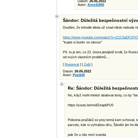
Datum:
26.05.2022
Autor:
Arnošt905
Šándor: Důležitá bezpečnostní vý
Doufám, že tohodle idiota už snad nikdo nebude n
https://www.youtube.com/watch?v=Z1C5aDF2QOc
"kupte si bunkr se slevou"
PS. to je ten, co 23. února jistojistě tvrdil, že Ru
od svých vlastních problémů ...
[
Reagovat
] [
Zpět
]
Datum:
26.05.2022
Autor:
PepikW
Re: Šándor: Důležitá bezpečnos
No, když mohl ministr dealovat testy, co by "
https://youtu.be/no8ZeapbPU0
Polovina pražáků se prej nemá kam schovat, ta
parcelu, kde si vyhrabou díru, Šándór jim ho bl
pak že u nás není sranda