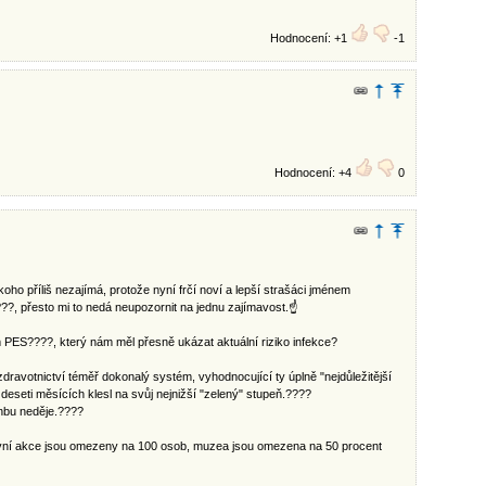
Hodnocení: +1
-1
Hodnocení: +4
0
koho příliš nezajímá, protože nyní frčí noví a lepší strašáci jménem
?, přesto mi to nedá neupozornit na jednu zajímavost.☝️
PES????, který nám měl přesně ukázat aktuální riziko infekce?
dravotnictví téměř dokonalý systém, vyhodnocující ty úplně "nejdůležitější
eseti měsících klesl na svůj nejnižší "zelený" stupeň.????
ánbu neděje.????
kovní akce jsou omezeny na 100 osob, muzea jsou omezena na 50 procent