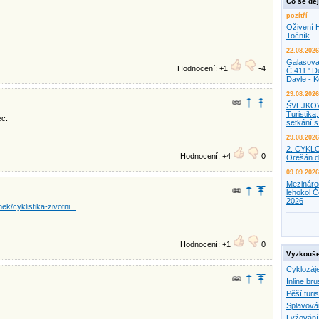
Co se děj
pozítří
Oživení H
Točník
22.08.2026
Galasova
Hodnocení: +1
-4
Č.411 ' D
Davle - 
29.08.2026
ŠVEJKO
Turistika,
ec.
setkání 
29.08.2026
2. CYKL
Hodnocení: +4
0
Orešán d
09.09.2026
Mezináro
lehokol Č
2026
ek/cyklistika-zivotni...
Hodnocení: +1
0
Vyzkouše
Cyklozáj
Inline bru
Pěší turis
Splavová
Lyžování