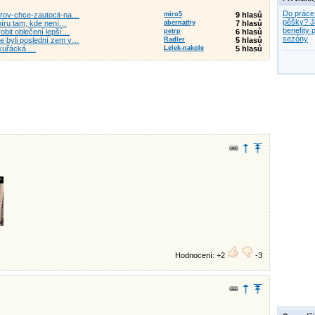
Do práce
dyrov-chce-zautocit-na…
miro5
9 hlasů
pěšky? J
míru tam, kde není…
abernathy
7 hlasů
benefity p
robit oblečení lepší…
petrp
6 hlasů
sezóny
me byli poslední zem v…
Radler
5 hlasů
ekuřácká …
Lelek-nakole
5 hlasů
Hodnocení: +2
-3