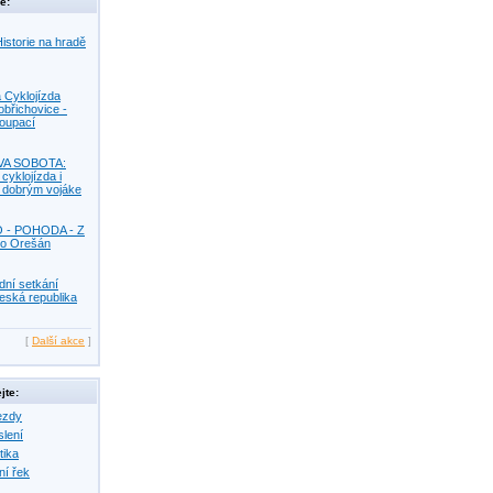
e:
istorie na hradě
 Cyklojízda
obřichovice -
Koupací
VA SOBOTA:
 cyklojízda i
s dobrým vojáke
O - POHODA - Z
o Orešán
dní setkání
eská republika
[
Další akce
]
jte:
ezdy
slení
tika
ní řek