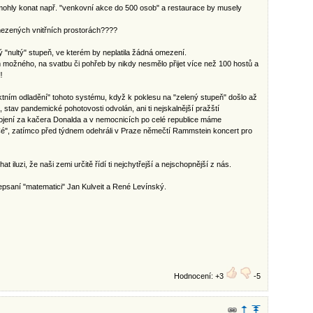
ohly konat např. "venkovní akce do 500 osob" a restaurace by musely
ymezených vnitřních prostorách????
 "nultý" stupeň, ve kterém by neplatila žádná omezení.
ožného, na svatbu či pohřeb by nikdy nesmělo přijet více než 100 hostů a
️
tním odladění" tohoto systému, když k poklesu na "zelený stupeň" došlo až
stav pandemické pohotovosti odvolán, ani ti nejskalnější pražští
rojení za kačera Donalda a v nemocnicích po celé republice máme
é", zatímco před týdnem odehráli v Praze němečtí Rammstein koncert pro
iluzi, že naši zemi určitě řídí ti nejchytřejší a nejschopnější z nás.
saní "matematici" Jan Kulveit a René Levínský.
Hodnocení: +3
-5