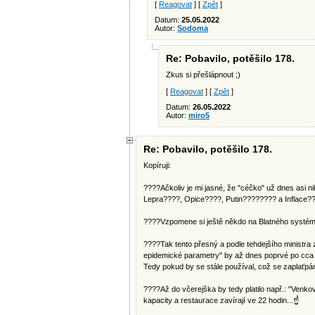
[
Reagovat
] [
Zpět
]
Datum:
25.05.2022
Autor:
Sodoma
Re: Pobavilo, potěšilo 178.
Zkus si přešlápnout ;)
[
Reagovat
] [
Zpět
]
Datum:
26.05.2022
Autor:
miro5
Re: Pobavilo, potěšilo 178.
Kopíruji:
????Ačkoliv je mi jasné, že "céčko" už dnes asi ni
Lepra????, Opice????, Putin???????? a Inflace???
????Vzpomene si ještě někdo na Blatného systém 
????Tak tento přesný a podle tehdejšího ministra z
epidemické parametry" by až dnes poprvé po cca d
Tedy pokud by se stále používal, což se zaplaťp
????Až do včerejška by tedy platilo např.: "Ven
kapacity a restaurace zavírají ve 22 hodin...☝️