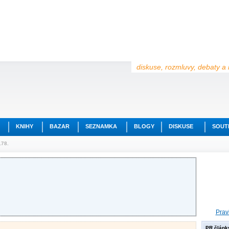
diskuse, rozmluvy, debaty a 
KNIHY
BAZAR
SEZNAMKA
BLOGY
DISKUSE
SOUT
178.
Prav
PR článk