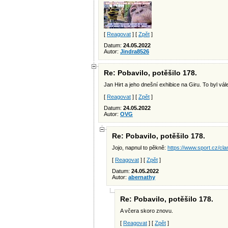
[
Reagovat
] [
Zpět
]
Datum:
24.05.2022
Autor:
Jindra8526
Re: Pobavilo, potěšilo 178.
Jan Hirt a jeho dnešní exhibice na Giru. To byl vál
[
Reagovat
] [
Zpět
]
Datum:
24.05.2022
Autor:
OVG
Re: Pobavilo, potěšilo 178.
Jojo, napnul to pěkně:
https://www.sport.cz/clan
[
Reagovat
] [
Zpět
]
Datum:
24.05.2022
Autor:
abernathy
Re: Pobavilo, potěšilo 178.
A včera skoro znovu.
[
Reagovat
] [
Zpět
]