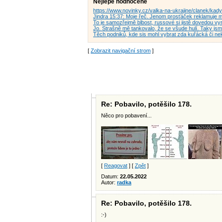
Nejlépe hodnocené
https://www.novinky.cz/valka-na-ukrajine/clanek/ka
Jindra 15:37: Moje řeč. Jenom prosťáček reklamuje 
To je samozřejmě blbost, russové si jistě dovedou vy
Jo. Strašně mě tankovalo, že se všude hulí. Taky js
Těch podniků, kde sis mohl vybrat zda kuřácká či n
[
Zobrazit navigační strom
]
Re: Pobavilo, potěšilo 178.
Něco pro pobavení...
[
Reagovat
] [
Zpět
]
Datum:
22.05.2022
Autor:
radka
Re: Pobavilo, potěšilo 178.
:-)