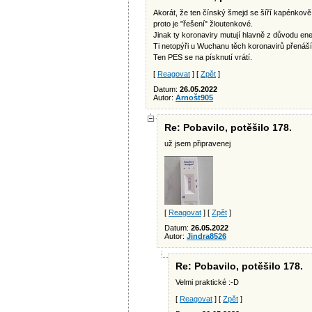
Akorát, že ten čínský šmejd se šíří kapénkově
proto je "řešení" žloutenkové.
Jinak ty koronaviry mutují hlavně z důvodu ene
Ti netopýři u Wuchanu těch koronavirů přenáší
Ten PES se na písknutí vrátí.
[
Reagovat
] [
Zpět
]
Datum:
26.05.2022
Autor:
Arnošt905
Re: Pobavilo, potěšilo 178.
už jsem připravenej
[
Reagovat
] [
Zpět
]
Datum:
26.05.2022
Autor:
Jindra8526
Re: Pobavilo, potěšilo 178.
Velmi praktické :-D
[
Reagovat
] [
Zpět
]