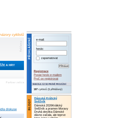
názory cyklistů
e-mail:
heslo:
zapamatovat
ĚŽE A HRY
Registrace
Poslat heslo e-mailem
Proč se registrovat
187
cyklistů (
1
přihlášený)
Dámská Králický
Sněžník
Dámská 2026Králický
Sněžník a pramen Moravy
idla diskuse
Druhá desítka Dámské
dávno začala, ale teprve
y: