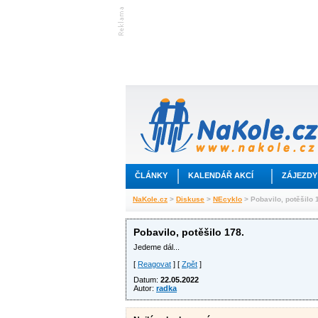
ČLÁNKY
KALENDÁŘ AKCÍ
ZÁJEZDY
NaKole.cz
>
Diskuse
>
NEcyklo
> Pobavilo, potěšilo 
Pobavilo, potěšilo 178.
Jedeme dál...
[
Reagovat
] [
Zpět
]
Datum:
22.05.2022
Autor:
radka