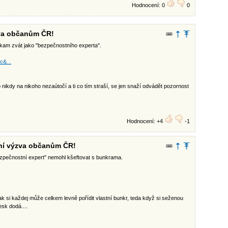
Hodnocení: 0
0
zva občanům ČR!
ikam zvát jako "bezpečnostního experta".
&...
sko nikdy na nikoho nezaútočí a ti co tím straší, se jen snaží odvádět pozornost
Hodnocení: +4
-1
tní výzva občanům ČR!
bezpečnostní expert" nemohl kšeftovat s bunkrama.
k si každej může celkem levně pořídit vlastní bunkr, teda když si seženou
esk dodá....