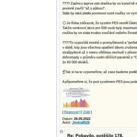
???? Zatímco teprve ode dneška by se konečně m
povinně zavřít "až o půlnoci".
Stále by také platila povinnost nosit roušky ve v
⚪️ Je třeba zdůraznit, že systém PES neměl žádný
Takže venkovní akce pro 500 osob byly maximum m
rouška by se stala trvalou součástí našeho života‼
????To vypovídá mnohé o promyšlenosti a "perfek
v době, kdy jsou všechna opatření dávno zrušena, 
strašpytlové už v metru většinou nechodí v přest
dohromady v průměru sedm těžších pacientů s "C
2x 60 000 diváků.
☝️Tak si na to vzpomeňme, až zase budeme podléhat 
A připomeňme si, že pod systémem PES jsou podep
[
Reagovat
] [
Zpět
]
Datum:
26.05.2022
Autor:
Jindra8526
Re: Pobavilo, potěšilo 178.