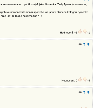
 a aerosolově a ten opičák stejně jako žloutenka. Tedy špinavýma rukama,
rgetické náročnosti k menší spotřebě, až jsou v oblíbené kategorii rýmečka.
 přes 20 :-D Takže čekejme tiše :-D
Hodnocení: +5
-1
Hodnocení: 0
-4