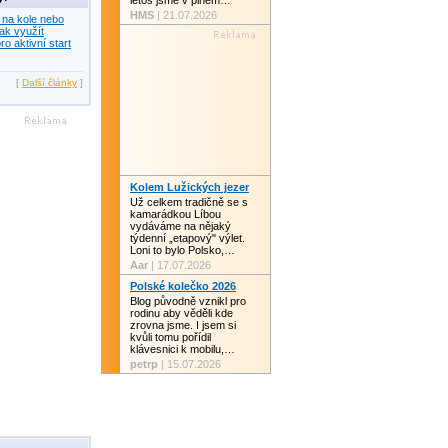
letos jsme v plném…
HMS
| 21.07.2026
 na kole nebo
ak využít
ro aktivní start
[
Další články
]
Kolem Lužických jezer
Už celkem tradičně se s
kamarádkou Líbou
vydáváme na nějaký
týdenní „etapový" výlet.
Loni to bylo Polsko,…
Aar
| 17.07.2026
Polské kolečko 2026
Blog původně vznikl pro
rodinu aby věděli kde
zrovna jsme. I jsem si
kvůli tomu pořídil
klávesnici k mobilu,…
petrp
| 15.07.2026