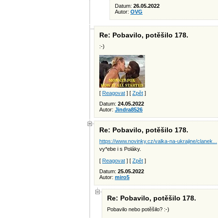
Datum:
26.05.2022
Autor:
OVG
Re: Pobavilo, potěšilo 178.
:-)
[
Reagovat
] [
Zpět
]
Datum:
24.05.2022
Autor:
Jindra8526
Re: Pobavilo, potěšilo 178.
https://www.novinky.cz/valka-na-ukrajine/clanek...
vy*ebe i s Poláky.
[
Reagovat
] [
Zpět
]
Datum:
25.05.2022
Autor:
miro5
Re: Pobavilo, potěšilo 178.
Pobavilo nebo potěšilo? :-)