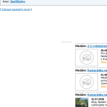
Autor:
StaršíKellys
[
Zobrazit navigační strom
]
Hledám:
2-3 cykloturis
06.0
Pro d
hledá
v kra
více 
Hledám:
Kamarádka na
01.0
Hled
na ko
Jsem 
více 
Hledám:
Kamarádku na
31.07.2026
Ahoj, hledám
cyklovýlety n