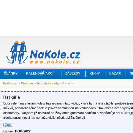
ČLÁNKY
KALENDÁŘ AKCÍ
ZÁJEZDY
KNIHY
BAZAR
S
NaKole.cz
>
Diskuse
>
Technické rady
> Rst gilla
Rst gilla
Dobrý den, na starším kole z bazaru mám tuto vidlici, která by mi jistě stačila, protože jse
měkká, ponořená téměř celá a jelikož nemám teď na vzduchovou, tak občas něco vymýšl
elastomery. Dal jsem již do tvrdé pružiny dnes gumovou hadičku a zlepšení je asi o 25%,
trochu strach jestli tím nemůžu vidlici nějak ublížit. Děkuji
[
Zpět
]
Datum:
15.04.2022