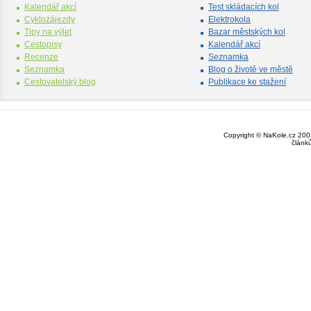
Kalendář akcí
Test skládacích kol
Cyklozájezdy
Elektrokola
Tipy na výlet
Bazar městských kol
Cestopisy
Kalendář akcí
Recenze
Seznamka
Seznamka
Blog o životě ve městě
Cestovatelský blog
Publikace ke stažení
Copyright © NaKole.cz 2003
článk