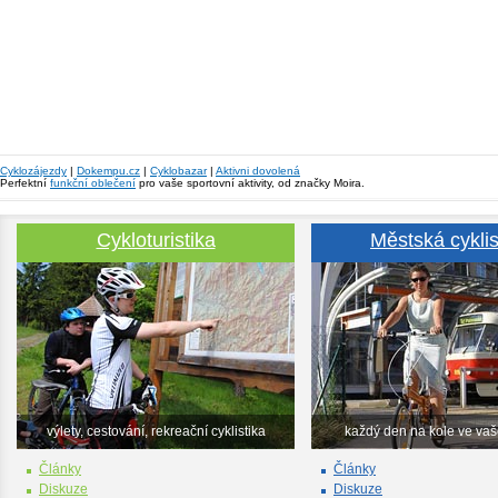
Cyklozájezdy
|
Dokempu.cz
|
Cyklobazar
|
Aktivni dovolená
Perfektní
funkční oblečení
pro vaše sportovní aktivity, od značky Moira.
Cykloturistika
Městská cyklis
výlety, cestování, rekreační cyklistika
každý den na kole ve va
Články
Články
Diskuze
Diskuze