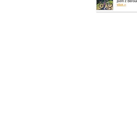
jsem z Bero
více »