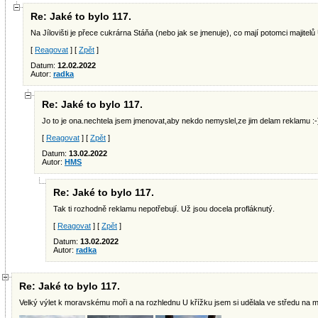
Re: Jaké to bylo 117.
Na Jílovišti je přece cukrárna Stáňa (nebo jak se jmenuje), co mají potomci majitel
[
Reagovat
] [
Zpět
]
Datum:
12.02.2022
Autor:
radka
Re: Jaké to bylo 117.
Jo to je ona.nechtela jsem jmenovat,aby nekdo nemyslel,ze jim delam reklamu :
[
Reagovat
] [
Zpět
]
Datum:
13.02.2022
Autor:
HMS
Re: Jaké to bylo 117.
Tak ti rozhodně reklamu nepotřebují. Už jsou docela profláknutý.
[
Reagovat
] [
Zpět
]
Datum:
13.02.2022
Autor:
radka
Re: Jaké to bylo 117.
Velký výlet k moravskému moři a na rozhlednu U křížku jsem si udělala ve středu na