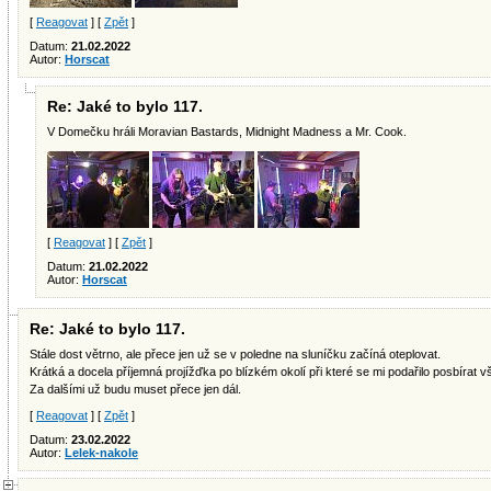
[
Reagovat
] [
Zpět
]
Datum:
21.02.2022
Autor:
Horscat
Re: Jaké to bylo 117.
V Domečku hráli Moravian Bastards, Midnight Madness a Mr. Cook.
[
Reagovat
] [
Zpět
]
Datum:
21.02.2022
Autor:
Horscat
Re: Jaké to bylo 117.
Stále dost větrno, ale přece jen už se v poledne na sluníčku začíná oteplovat.
Krátká a docela příjemná projížďka po blízkém okolí při které se mi podařilo posbírat 
Za dalšími už budu muset přece jen dál.
[
Reagovat
] [
Zpět
]
Datum:
23.02.2022
Autor:
Lelek-nakole