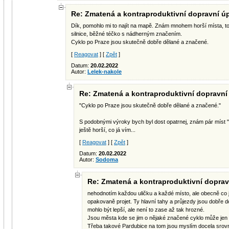
Re: Zmatená a kontraproduktivní dopravní ú
Dík, pomohlo mi to najít na mapě. Znám mnohem horší místa, to
silnice, běžné téčko s nádherným značením.
Cyklo po Praze jsou skutečně dobře dělané a značené.
[
Reagovat
] [
Zpět
]
Datum:
20.02.2022
Autor:
Lelek-nakole
Re: Zmatená a kontraproduktivní dopravní
"Cyklo po Praze jsou skutečně dobře dělané a značené."
S podobnými výroky bych byl dost opatrnej, znám pár míst "na
ještě horší, co já vím...
[
Reagovat
] [
Zpět
]
Datum:
20.02.2022
Autor:
Sodoma
Re: Zmatená a kontraproduktivní doprav
nehodnotím každou uličku a každé místo, ale obecně co 
opakovaně projet. Ty hlavní tahy a průjezdy jsou dobře d
mohlo být lepší, ale není to zase až tak hrozné.
Jsou města kde se jim o nějaké značené cyklo může jen z
Třeba takové Pardubice na tom jsou myslím docela srovn