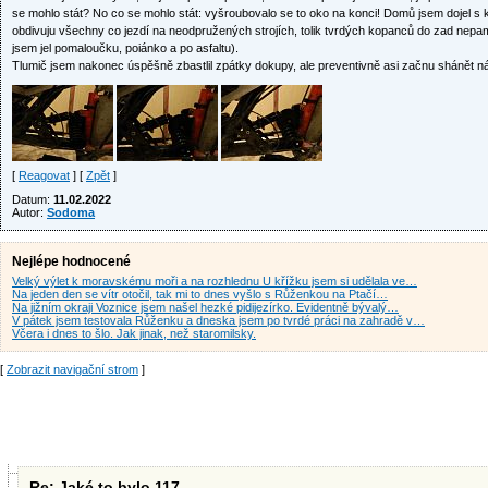
se mohlo stát? No co se mohlo stát: vyšroubovalo se to oko na konci! Domů jsem dojel s k
obdivuju všechny co jezdí na neodpružených strojích, tolik tvrdých kopanců do zad nepam
jsem jel pomaloučku, poiánko a po asfaltu).
Tlumič jsem nakonec úspěšně zbastlil zpátky dokupy, ale preventivně asi začnu shánět ná
[
Reagovat
] [
Zpět
]
Datum:
11.02.2022
Autor:
Sodoma
Nejlépe hodnocené
Velký výlet k moravskému moři a na rozhlednu U křížku jsem si udělala ve…
Na jeden den se vítr otočil, tak mi to dnes vyšlo s Růženkou na Ptačí…
Na jižním okraji Voznice jsem našel hezké pidijezírko. Evidentně bývalý…
V pátek jsem testovala Růženku a dneska jsem po tvrdé práci na zahradě v…
Včera i dnes to šlo. Jak jinak, než staromilsky.
[
Zobrazit navigační strom
]
Re: Jaké to bylo 117.