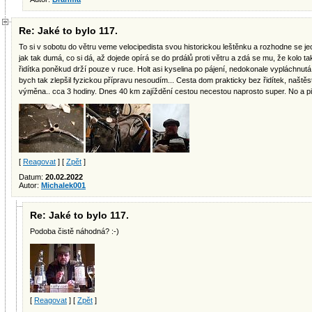
Re: Jaké to bylo 117.
To si v sobotu do větru veme velocipedista svou historickou leštěnku a rozhodne se jec
jak tak dumá, co si dá, až dojede opírá se do prdálů proti větru a zdá se mu, že kolo tak
řidítka poněkud drží pouze v ruce. Holt asi kyselina po pájení, nedokonale vypláchnutá
bych tak zlepšil fyzickou přípravu nesoudím... Cesta dom prakticky bez řidítek, naštěs
výměna.. cca 3 hodiny. Dnes 40 km zajíždění cestou necestou naprosto super. No a 
[
Reagovat
] [
Zpět
]
Datum:
20.02.2022
Autor:
Michalek001
Re: Jaké to bylo 117.
Podoba čistě náhodná? :-)
[
Reagovat
] [
Zpět
]