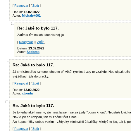
[
Reagovat
] [
Zpět
]
Datum:
13.02.2022
Autor:
Michalek001
Re: Jaké to bylo 117.
Zatím s tím na lehu docela bojuju...
[
Reagovat
] [
Zpět
]
Datum:
13.02.2022
Autor:
Sodoma
Re: Jaké to bylo 117.
Já smrkám přes rameno, chce to při větší rychlosti aby to vzal vítr. Nos si pak utř
vyjížďkách jde do pračky.
[
Reagovat
] [
Zpět
]
Datum:
13.02.2022
Autor:
xtonda
Re: Jaké to bylo 117.
Je to teda také hnusný, ale naučila jsem se za jízdy "odsmrknout". Neustále lovit k
Navíc jak se rozjedu, tak mi začne téct z nosu.
Ale kapesníčky sebou vozím - vždycky minimálně 2 balíčky. A když to jde, tak je p
[
Reagovat
] [
Zpět
]