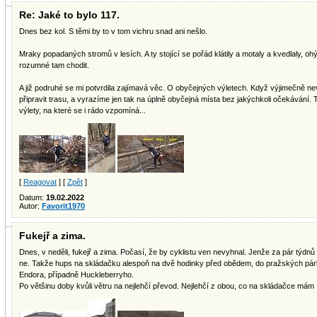
Re: Jaké to bylo 117.
Dnes bez kol. S těmi by to v tom vichru snad ani nešlo.
Mraky popadaných stromů v lesích. A ty stojící se pořád klátily a motaly a kvedlaly, ohýba
rozumné tam chodit.
A již podruhé se mi potvrdila zajímavá věc. O obyčejných výletech. Když výjimečně
připravit trasu, a vyrazíme jen tak na úplně obyčejná místa bez jakýchkoli očekávání
výlety, na které se i rádo vzpomíná...
[
Reagovat
] [
Zpět
]
Datum:
19.02.2022
Autor:
Favorit1970
Fukejř a zima.
Dnes, v neděli, fukejř a zima. Počasí, že by cyklistu ven nevyhnal. Jenže za pár týdnů 
ne. Takže hups na skládačku alespoň na dvě hodinky před obědem, do pražských párků
Endora, případně Huckleberryho.
Po většinu doby kvůli větru na nejlehčí převod. Nejlehčí z obou, co na skládačce mám 