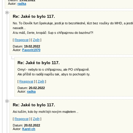
Datum:
13.02.2022
Autor:
radka
Re: Jaké to bylo 117.
No. To člověk furt špekuluje, jestli je to bezohledné, lézt bez roušky do MHD, a jest
nasadit...
A tu máš, čerte, kropáč: šup s chřipajznou do bazénu!?!
[
Reagovat
] [
Zpět
]
Datum:
19.02.2022
Autor:
Favorit1970
Re: Jaké to bylo 117.
Omyl - nebylo to s chřipajznou, ale PO chřipajzně.
Ale příště to raději napíšu tak, abys to pochopil i ty.
[
Reagovat
] [
Zpět
]
Datum:
20.02.2022
Autor:
radka
Re: Jaké to bylo 117.
Asi tuším, kdo by mohl být novým majitelem ..
[
Reagovat
] [
Zpět
]
Datum:
20.02.2022
Autor:
Karel-ch