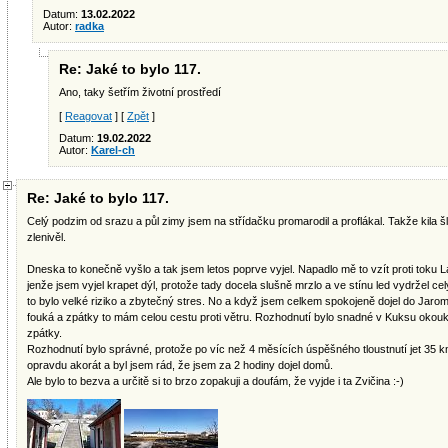
Datum:
13.02.2022
Autor:
radka
Re: Jaké to bylo 117.
Ano, taky šetřím životní prostředí
[
Reagovat
] [
Zpět
]
Datum:
19.02.2022
Autor:
Karel-ch
Re: Jaké to bylo 117.
Celý podzim od srazu a půl zimy jsem na střídačku promarodil a proflákal. Takže kila
zlenivěl.
Dneska to konečně vyšlo a tak jsem letos poprve vyjel. Napadlo mě to vzít proti toku 
jenže jsem vyjel krapet dýl, protože tady docela slušně mrzlo a ve stínu led vydržel cel
to bylo velké riziko a zbytečný stres. No a když jsem celkem spokojeně dojel do Jarom
fouká a zpátky to mám celou cestu proti větru. Rozhodnutí bylo snadné v Kuksu okoukn
zpátky.
Rozhodnutí bylo správné, protože po víc než 4 měsících úspěšného tloustnutí jet 35 km
opravdu akorát a byl jsem rád, že jsem za 2 hodiny dojel domů.
Ale bylo to bezva a určitě si to brzo zopakuji a doufám, že vyjde i ta Zvičina :-)