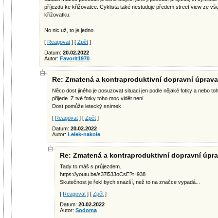
příjezdu ke křižovatce. Cyklista také nestuduje předem street view ze vš
křižovatku.
No nic už, to je jedno.
[
Reagovat
] [
Zpět
]
Datum:
20.02.2022
Autor:
Favorit1970
Re: Zmatená a kontraproduktivní dopravní úprava
Něco dost jiného je posuzovat situaci jen podle nějaké fotky a nebo to
přijede. Z tvé fotky toho moc vidět není.
Dost pomůže letecký snímek.
[
Reagovat
] [
Zpět
]
Datum:
20.02.2022
Autor:
Lelek-nakole
Re: Zmatená a kontraproduktivní dopravní úpra
Tady to máš s průjezdem.
https://youtu.be/s37l533oCsE?t=938
Skutečnost je řekl bych snazší, než to na značce vypadá...
[
Reagovat
] [
Zpět
]
Datum:
20.02.2022
Autor:
Sodoma