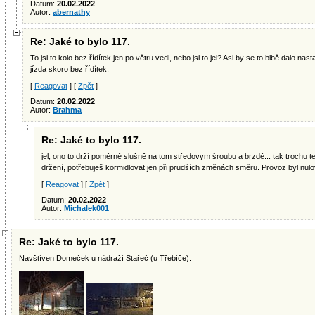
Datum:
20.02.2022
Autor:
abernathy
Re: Jaké to bylo 117.
To jsi to kolo bez řídítek jen po větru vedl, nebo jsi to jel? Asi by se to blbě dalo nas
jízda skoro bez řídítek.
[
Reagovat
] [
Zpět
]
Datum:
20.02.2022
Autor:
Brahma
Re: Jaké to bylo 117.
jel, ono to drží poměrně slušně na tom středovym šroubu a brzdě... tak trochu te
držení, potřebuješ kormidlovat jen při prudších změnách směru. Provoz byl nulov
[
Reagovat
] [
Zpět
]
Datum:
20.02.2022
Autor:
Michalek001
Re: Jaké to bylo 117.
Navštíven Domeček u nádraží Stařeč (u Třebíče).