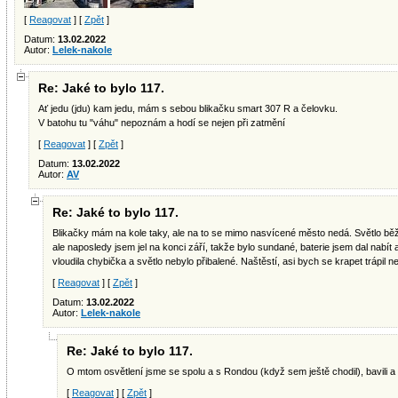
[
Reagovat
] [
Zpět
]
Datum:
13.02.2022
Autor:
Lelek-nakole
Re: Jaké to bylo 117.
Ať jedu (jdu) kam jedu, mám s sebou blikačku smart 307 R a čelovku.
V batohu tu "váhu" nepoznám a hodí se nejen při zatmění
[
Reagovat
] [
Zpět
]
Datum:
13.02.2022
Autor:
AV
Re: Jaké to bylo 117.
Blikačky mám na kole taky, ale na to se mimo nasvícené město nedá. Světlo běž
ale naposledy jsem jel na konci září, takže bylo sundané, baterie jsem dal nabít
vloudila chybička a světlo nebylo přibalené. Naštěstí, asi bych se krapet trápil ne
[
Reagovat
] [
Zpět
]
Datum:
13.02.2022
Autor:
Lelek-nakole
Re: Jaké to bylo 117.
O mtom osvětlení jsme se spolu a s Rondou (když sem ještě chodil), bavili a 
[
Reagovat
] [
Zpět
]