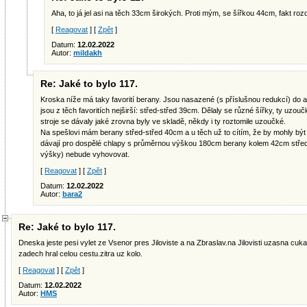
Aha, to já jel asi na těch 33cm širokých. Proti mým, se šířkou 44cm, fakt rozdí
[
Reagovat
] [
Zpět
]
Datum:
12.02.2022
Autor:
mildakh
Re: Jaké to bylo 117.
Kroska níže má taky favorití berany. Jsou nasazené (s příslušnou redukcí) do
jsou z těch favoritích nejširší: střed-střed 39cm. Dělaly se různé šířky, ty uzou
stroje se dávaly jaké zrovna byly ve skladě, někdy i ty roztomile uzoučké.
Na spešlovi mám berany střed-střed 40cm a u těch už to cítím, že by mohly být
dávají pro dospělé chlapy s průměrnou výškou 180cm berany kolem 42cm střed-
výšky) nebude vyhovovat.
[
Reagovat
] [
Zpět
]
Datum:
12.02.2022
Autor:
bara2
Re: Jaké to bylo 117.
Dneska jeste pesi vylet ze Vsenor pres Jiloviste a na Zbraslav.na Jilovisti uzasna cu
zadech hral celou cestu.zitra uz kolo.
[
Reagovat
] [
Zpět
]
Datum:
12.02.2022
Autor:
HMS