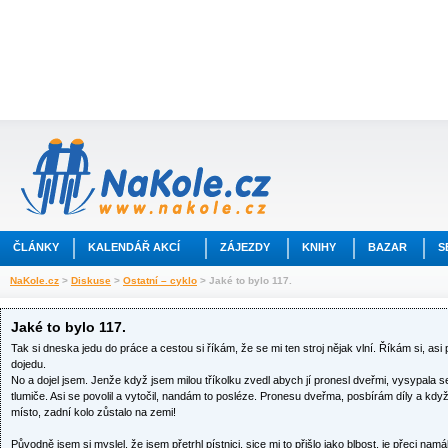
ČLÁNKY
KALENDÁŘ AKCÍ
ZÁJEZDY
KNIHY
BAZAR
S
NaKole.cz
>
Diskuse
>
Ostatní – cyklo
> Jaké to bylo 117.
Jaké to bylo 117.
Tak si dneska jedu do práce a cestou si říkám, že se mi ten stroj nějak vlní. Říkám si, 
dojedu.
No a dojel jsem. Jenže když jsem milou tříkolku zvedl abych jí pronesl dveřmi, vysypala
tlumiče. Asi se povolil a vytočil, nandám to posléze. Pronesu dveřma, posbírám díly a když 
místo, zadní kolo zůstalo na zemi!
Původně jsem si myslel, že jsem přetrhl pístnici, sice mi to přišlo jako blbost, je přeci na