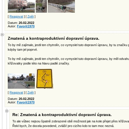
[
Reagovat
] [
Zpět
]
Datum:
20.02.2022
Autor:
Favorit1970
Zmatená a kontraproduktivní dopravní úprava.
To by mě zajímalo, jestli ten chytrolín, co vymyslel tuto dopravní úpravu, by tu značku 
kdyby tam jel poprvé.
To by mě zajímalo, jestli ten chytrolín, co vymyslel tuto dopravní úpravu, by měl odva
křižovatky podle této na hlavu padlé značky.
[
Reagovat
] [
Zpět
]
Datum:
20.02.2022
Autor:
Favorit1970
Re: Zmatená a kontraproduktivní dopravní úprava.
To ale vůbec nejsou špatně zobrazené obě možnosti jak na kole přejet přes křižova
Řekl bych, že docela povedené, zvlášť pro cizího kdo to tam moc nezná.