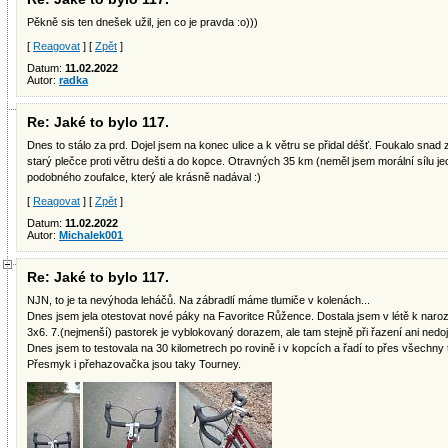
Pěkně sis ten dnešek užil, jen co je pravda :o)))
[
Reagovat
] [
Zpět
]
Datum:
11.02.2022
Autor:
radka
Re: Jaké to bylo 117.
Dnes to stálo za prd. Dojel jsem na konec ulice a k větru se přidal déšť. Foukalo snad
starý plečce proti větru dešti a do kopce. Otravných 35 km (neměl jsem morální sílu je
podobného zoufalce, který ale krásně nadával :)
[
Reagovat
] [
Zpět
]
Datum:
11.02.2022
Autor:
Michalek001
Re: Jaké to bylo 117.
NJN, to je ta nevýhoda leháčů. Na zábradlí máme tlumiče v kolenách...
Dnes jsem jela otestovat nové páky na Favoritce Růžence. Dostala jsem v létě k naroz
3x6. 7.(nejmenší) pastorek je vyblokovaný dorazem, ale tam stejně při řazení ani nedo
Dnes jsem to testovala na 30 kilometrech po rovině i v kopcích a řadí to přes všechny t
Přesmyk i přehazovačka jsou taky Tourney.