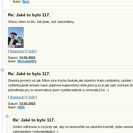
Autor:
Nest
Re: Jaké to bylo 117.
Včera i dnes to šlo. Jak jinak, než staromilsky.
[
Reagovat
] [
Zpět
]
Datum:
13.02.2022
Autor:
Michalek001
Re: Jaké to bylo 117.
Dneska prvnich vic jak 50km,sice trochu foukalo,ale slunicko hralo.cyklisticky zazitek
cyklistka,jestli nemam navic papirove kapesnicky.rekla jsem ji,ze jo,ale spis smrkam do
pohodlnejsi.pry to neumi.takze jsem vytahla balicek a venovala ji ho :-)
[
Reagovat
] [
Zpět
]
Datum:
13.02.2022
Autor:
HMS
Re: Jaké to bylo 117.
Umění odfrknout si za jízdy tak, aby to neskončilo na vlastním ksichtě, nebo ramen
velocipedisty (velocipedistky) :)