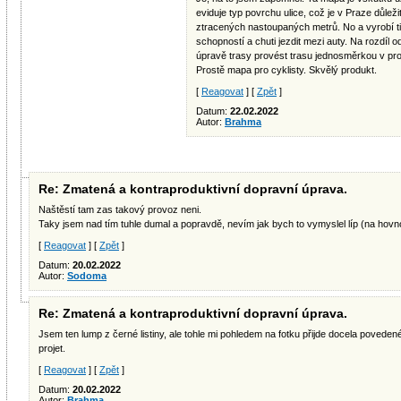
eviduje typ povrchu ulice, což je v Praze důleži
ztracených nastoupaných metrů. No a vyrobí ti
schopností a chuti jezdit mezi auty. Na rozdíl 
úpravě trasy provést trasu jednosměrkou v pr
Prostě mapa pro cyklisty. Skvělý produkt.
[
Reagovat
] [
Zpět
]
Datum:
22.02.2022
Autor:
Brahma
Re: Zmatená a kontraproduktivní dopravní úprava.
Naštěstí tam zas takový provoz neni.
Taky jsem nad tím tuhle dumal a popravdě, nevím jak bych to vymyslel líp (na hovn
[
Reagovat
] [
Zpět
]
Datum:
20.02.2022
Autor:
Sodoma
Re: Zmatená a kontraproduktivní dopravní úprava.
Jsem ten lump z černé listiny, ale tohle mi pohledem na fotku přijde docela poveden
projet.
[
Reagovat
] [
Zpět
]
Datum:
20.02.2022
Autor:
Brahma