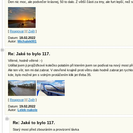
Den nic moc, ale podvečer krásnej, 50 to dalo. Z větší části za tmy, ale furt lepší, než
[
Reagovat
] [
Zpět
]
Datum:
18.02.2022
Autor:
Michalek001
Re: Jaké to bylo 117.
Větrné, hodně větrné :-)
Udělal jsem ji projížďkové kolečko polabím při kterém jsem se podíval na nový most př
Ale ten vítr, ten mi dal zabrat. V otevřené krajině proti větru dalo hodně zabrat jet rychl
kde, bylo možné jen s volným protáčením klik jet třeba 35.
[
Reagovat
] [
Zpět
]
Datum:
19.02.2022
Autor:
Lelek-nakole
Re: Jaké to bylo 117.
Starý most před zbouráním a provizorní lávka