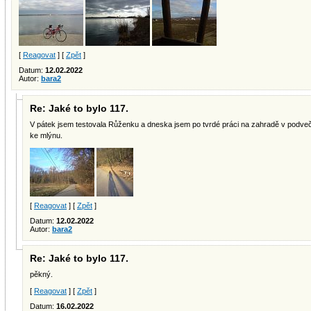
[
Reagovat
] [
Zpět
]
Datum:
12.02.2022
Autor:
bara2
Re: Jaké to bylo 117.
V pátek jsem testovala Růženku a dneska jsem po tvrdé práci na zahradě v podveč
ke mlýnu.
[
Reagovat
] [
Zpět
]
Datum:
12.02.2022
Autor:
bara2
Re: Jaké to bylo 117.
pěkný.
[
Reagovat
] [
Zpět
]
Datum:
16.02.2022