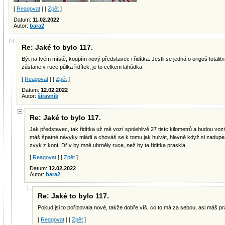
[
Reagovat
] [
Zpět
]
Datum:
11.02.2022
Autor:
bara2
Re: Jaké to bylo 117.
Být na tvém místě, koupím nový představec i řidítka. Jestli se jedná o origoš totalitn
zůstane v ruce půlka řidítek, je to celkem lahůdka.
[
Reagovat
] [
Zpět
]
Datum:
12.02.2022
Autor:
šíravník
Re: Jaké to bylo 117.
Jak představec, tak řidítka už mě vozí spolehlivě 27 tisíc kilometrů a budou vozi
máš špatné návyky mládí a chováš se k tomu jak hulvát, hlavně když si zadupeš..
zvyk z koní. Dřív by mně ubrněly ruce, než by ta řidítka praskla.
[
Reagovat
] [
Zpět
]
Datum:
12.02.2022
Autor:
bara2
Re: Jaké to bylo 117.
Pokud jsi to pořizovala nové, takže dobře víš, co to má za sebou, asi máš p
[
Reagovat
] [
Zpět
]