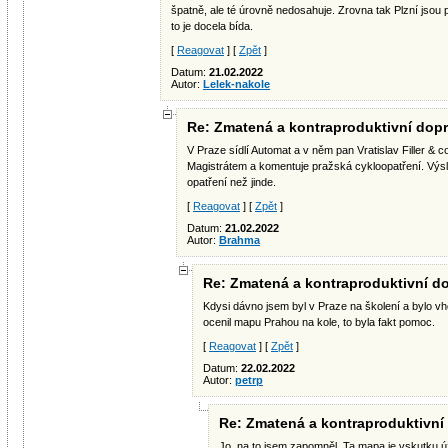
špatně, ale té úrovně nedosahuje. Zrovna tak Plzní jsou
to je docela bída.
[
Reagovat
] [
Zpět
]
Datum:
21.02.2022
Autor:
Lelek-nakole
Re: Zmatená a kontraproduktivní dopr
V Praze sídlí Automat a v něm pan Vratislav Filler 
Magistrátem a komentuje pražská cykloopatření. Výs
opatření než jinde.
[
Reagovat
] [
Zpět
]
Datum:
21.02.2022
Autor:
Brahma
Re: Zmatená a kontraproduktivní do
Kdysi dávno jsem byl v Praze na školení a bylo 
ocenil mapu Prahou na kole, to byla fakt pomoc.
[
Reagovat
] [
Zpět
]
Datum:
22.02.2022
Autor:
petrp
Re: Zmatená a kontraproduktivní
Jo, na to jsem zapomněl. Ta mapa je vskutku