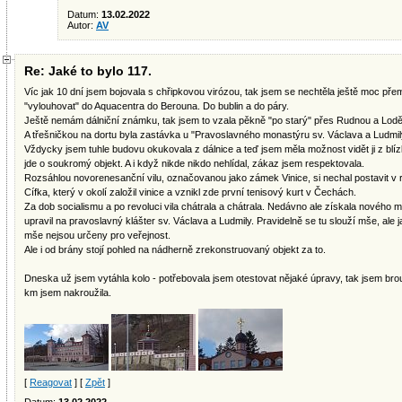
Datum:
13.02.2022
Autor:
AV
Re: Jaké to bylo 117.
Víc jak 10 dní jsem bojovala s chřipkovou virózou, tak jsem se nechtěla ještě moc pře
"vylouhovat" do Aquacentra do Berouna. Do bublin a do páry.
Ještě nemám dálniční známku, tak jsem to vzala pěkně "po starý" přes Rudnou a Loděnic
A třešničkou na dortu byla zastávka u "Pravoslavného monastýru sv. Václava a Ludmily
Vždycky jsem tuhle budovu okukovala z dálnice a teď jsem měla možnost vidět ji z blí
jde o soukromý objekt. A i když nikde nikdo nehlídal, zákaz jsem respektovala.
Rozsáhlou novorenesanční vilu, označovanou jako zámek Vinice, si nechal postavit v 
Cífka, který v okolí založil vinice a vznikl zde první tenisový kurt v Čechách.
Za dob socialismu a po revoluci vila chátrala a chátrala. Nedávno ale získala nového maj
upravil na pravoslavný klášter sv. Václava a Ludmily. Pravidelně se tu slouží mše, ale j
mše nejsou určeny pro veřejnost.
Ale i od brány stojí pohled na nádherně zrekonstruovaný objekt za to.
Dneska už jsem vytáhla kolo - potřebovala jsem otestovat nějaké úpravy, tak jsem brou
km jsem nakroužila.
[
Reagovat
] [
Zpět
]