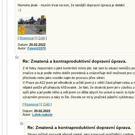
Nemohu jinak - musím trvat na tom, že tamější dopravní úprava je debilní.
;-)
[
Reagovat
] [
Zpět
]
Datum:
20.02.2022
Autor:
Favorit1970
Re: Zmatená a kontraproduktivní dopravní úprava.
Z té fotky nepoznám o jaké konkrétní místo jde, tak tam tu situaci nemůžu pos
značce a ta je podle mého dobře povedená a znázorňuje dvě možnosti pro cyk
přechodu nebo jako vozidlo najet do provozu přes silnici.
V Praze po A22 jsem jel několikrát a určitě jsem ji z větší části přejel celou
nějaké potíže při přejezdu křižovatek. Je fakt, že dvakrát jsem jel v závěsu 
spíš jeho a jel podle něho a měl jsem co dělat abych ho uvisel a navíc to bylo
výrazném provozu a taky to šlo. Docela se mi ty pražské páteřní cyklotrasy l
[
Reagovat
] [
Zpět
]
Datum:
20.02.2022
Autor:
Lelek-nakole
Re: Zmatená a kontraproduktivní dopravní úprava.
Situaci můžeš posoudit přesně stejně, jako ji posoudí projíždějící cyklista