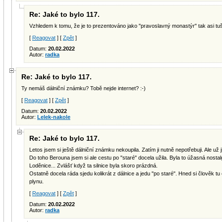
Re: Jaké to bylo 117.
Vzhledem k tomu, že je to prezentováno jako "pravoslavný monastýr" tak asi tuš
[
Reagovat
] [
Zpět
]
Datum:
20.02.2022
Autor:
radka
Re: Jaké to bylo 117.
Ty nemáš dálniční známku? Tobě nejde internet? :-)
[
Reagovat
] [
Zpět
]
Datum:
20.02.2022
Autor:
Lelek-nakole
Re: Jaké to bylo 117.
Letos jsem si ještě dálniční známku nekoupila. Zatím ji nutně nepotřebuji. Ale už 
Do toho Berouna jsem si ale cestu po "staré" docela užila. Byla to úžasná nosta
Loděnice... Zvlášť když ta silnice byla skoro prázdná.
Ostatně docela ráda sjedu kolikrát z dálnice a jedu "po staré". Hned si člověk tu
plynu.
[
Reagovat
] [
Zpět
]
Datum:
20.02.2022
Autor:
radka