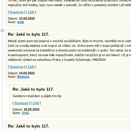
To mě, i přes jen pár stupňů nad nulou, vylákalo po ránu na krátkou projížďku. Konečn
nejel přes dvě hodiny, byly ruce natolik v pohodě, že věřím v podobný komfort i při delš
[
Reagovat
] [
Zpět
]
Datum:
13.02.2022
Autor:
drak
Re: Jaké to bylo 117.
Minulý týden jsem byl poprvé v sezóně na běžkách. Bylo to hrozné, nechtělo mi to cel
(než se zvedla teplota) a do kopce už vůbec ne. Srdce jsem měl v kopci pořád až v krk
weekendu trénoval na koloběžce a dneska jsem na kolobrndě i v práci. Ten odraz se 
kvadricepsem, který na kole tolik nepoužívám, kdežto na lyžích je to ten hlavní. Už je 
nádherný výhled na osluněnou Prahu z hradeb Vyšehradu. PARÁDA!
[
Reagovat
] [
Zpět
]
Datum:
14.02.2022
Autor:
Brahma
Re: Jaké to bylo 117.
Sundej si respirátor a půjde ti to líp.
[
Reagovat
] [
Zpět
]
Datum:
16.02.2022
Autor:
OVG
Re: Jaké to bylo 117.