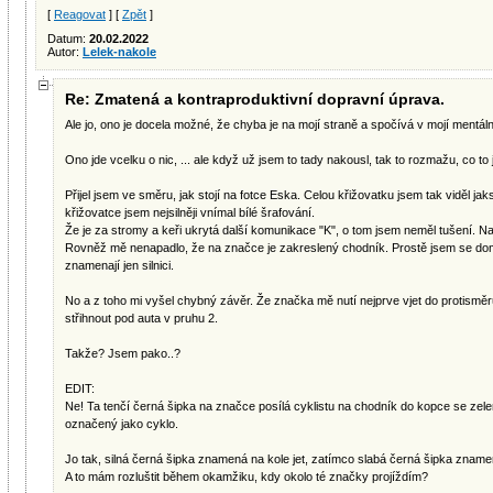
[
Reagovat
] [
Zpět
]
Datum:
20.02.2022
Autor:
Lelek-nakole
Re: Zmatená a kontraproduktivní dopravní úprava.
Ale jo, ono je docela možné, že chyba je na mojí straně a spočívá v mojí mentáln
Ono jde vcelku o nic, ... ale když už jsem to tady nakousl, tak to rozmažu, co to j
Přijel jsem ve směru, jak stojí na fotce Eska. Celou křižovatku jsem tak viděl jak
křižovatce jsem nejsilněji vnímal bílé šrafování.
Že je za stromy a keři ukrytá další komunikace "K", o tom jsem neměl tušení. N
Rovněž mě nenapadlo, že na značce je zakreslený chodník. Prostě jsem se do
znamenají jen silnici.
No a z toho mi vyšel chybný závěr. Že značka mě nutí nejprve vjet do protisměru
střihnout pod auta v pruhu 2.
Takže? Jsem pako..?
EDIT:
Ne! Ta tenčí černá šipka na značce posílá cyklistu na chodník do kopce se zel
označený jako cyklo.
Jo tak, silná černá šipka znamená na kole jet, zatímco slabá černá šipka zname
A to mám rozluštit během okamžiku, kdy okolo té značky projíždím?