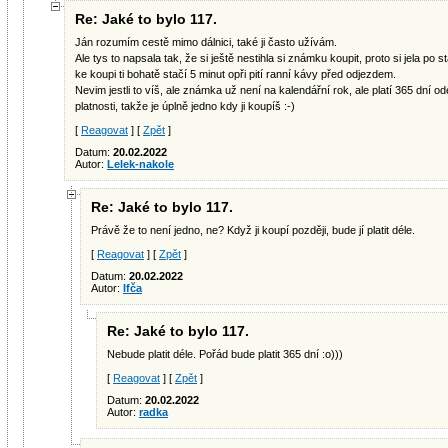
Re: Jaké to bylo 117.
Ján rozumím cestě mimo dálnici, také ji často užívám.
Ale tys to napsala tak, že si ještě nestihla si známku koupit, proto si jela po 
ke koupi ti bohatě stačí 5 minut opři pití ranní kávy před odjezdem.
Nevim jestli to víš, ale známka už není na kalendářní rok, ale platí 365 dní 
platnosti, takže je úplně jedno kdy ji koupíš :-)
[
Reagovat
] [
Zpět
]
Datum:
20.02.2022
Autor:
Lelek-nakole
Re: Jaké to bylo 117.
Právě že to není jedno, ne? Když ji koupí později, bude jí platit déle.
[
Reagovat
] [
Zpět
]
Datum:
20.02.2022
Autor:
Ifča
Re: Jaké to bylo 117.
Nebude platit déle. Pořád bude platit 365 dní :o)))
[
Reagovat
] [
Zpět
]
Datum:
20.02.2022
Autor:
radka