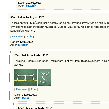
Datum:
12.02.2022
Autor:
šíravník
Re: Jaké to bylo 117.
To jsou opravdu ty původní úzké berany, co se na Favouše dávaly? Já se minulý ro
chvíli jsem se nemohl udržet na stezce. Byla asi 2m široká. Až jsem si říkal, jak jse
kopce přes 70km/h .
[
Reagovat
] [
Zpět
]
Datum:
12.02.2022
Autor:
mildakh
Re: Jaké to bylo 117
Tohle jsou 38cm (střed-střed). Mám ještě uzší, viz. foto. Uvažovala jsem i o nich
zvyklá.
[
Reagovat
] [
Zpět
]
Datum:
12.02.2022
Autor:
bara2
Re: Jaké to bylo 117