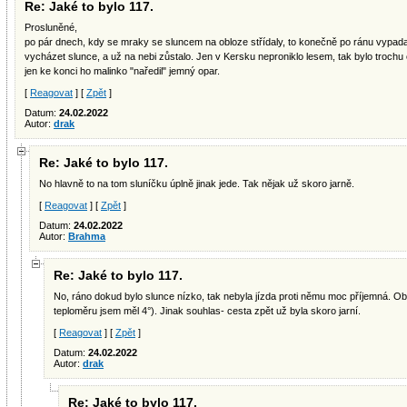
Re: Jaké to bylo 117.
Prosluněné,
po pár dnech, kdy se mraky se sluncem na obloze střídaly, to konečně po ránu vypadal
vycházet slunce, a už na nebi zůstalo. Jen v Kersku neproniklo lesem, tak bylo trochu
jen ke konci ho malinko "naředil" jemný opar.
[
Reagovat
] [
Zpět
]
Datum:
24.02.2022
Autor:
drak
Re: Jaké to bylo 117.
No hlavně to na tom sluníčku úplně jinak jede. Tak nějak už skoro jarně.
[
Reagovat
] [
Zpět
]
Datum:
24.02.2022
Autor:
Brahma
Re: Jaké to bylo 117.
No, ráno dokud bylo slunce nízko, tak nebyla jízda proti němu moc příjemná. Obl
teploměru jsem měl 4°). Jinak souhlas- cesta zpět už byla skoro jarní.
[
Reagovat
] [
Zpět
]
Datum:
24.02.2022
Autor:
drak
Re: Jaké to bylo 117.