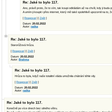
Re: Jaké to bylo 117.
Ano, právě proto, že to vím, tak koupi odkládám až na chvíli, kdy ji budu 
A umím ji koupit i přes internet, který mě také spolehlivě upozornil na to, ž
[
Reagovat
] [
Zpět
]
Datum:
20.02.2022
Autor:
radka
Re: Jaké to bylo 117.
Starorůžová hrůza.
[
Reagovat
] [
Zpět
]
Datum:
20.02.2022
Autor:
Brahma
Re: Jaké to bylo 117.
Hrůza to byla, když naše totalitní vláda umožnila chátrání téhle vily.
[
Reagovat
] [
Zpět
]
Datum:
20.02.2022
Autor:
radka
Re: Jaké to bylo 117.
Konečně po více dnech bez silného větru.