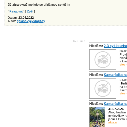
Již zítra vyrážíme kdo se přidá moc se těším
[
Reagovat
] [
Zpět
]
Datum:
23.04.2022
Autor:
galasovycyklojizdy
Hledám:
2-3 cykloturis
06.0
Pro d
hledá
v kra
více 
Hledám:
Kamarádka na
01.0
Hled
na ko
Jsem 
více 
Hledám:
Kamarádku na
31.07.2026
Ahoj, hledám
cyklovýlety n
jsem z Bero
více »