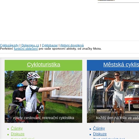
Cyklozájezdy
|
Dokempu.cz
|
Cyklobazar
|
Aktivni dovolená
Perfektní
funkční oblečení
pro vaše sportovní aktivity, od značky Moira.
Cykloturistika
Městská cyklis
výlety, cestování, rekreační cyklistika
každý den na kole ve va
Články
Články
Diskuze
Diskuze