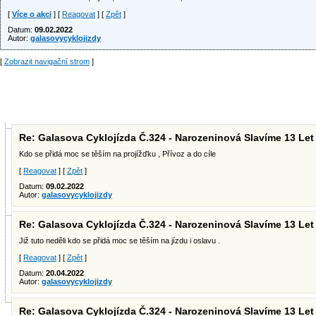
[
Více o akci
] [
Reagovat
] [
Zpět
]
Datum:
09.02.2022
Autor:
galasovycyklojizdy
[
Zobrazit navigační strom
]
Re: Galasova Cyklojízda Č.324 - Narozeninová Slavíme 13 Let
Kdo se přidá moc se těším na projížďku , Přívoz a do cíle
[
Reagovat
] [
Zpět
]
Datum:
09.02.2022
Autor:
galasovycyklojizdy
Re: Galasova Cyklojízda Č.324 - Narozeninová Slavíme 13 Let
Již tuto neděli kdo se přidá moc se těším na jízdu i oslavu .
[
Reagovat
] [
Zpět
]
Datum:
20.04.2022
Autor:
galasovycyklojizdy
Re: Galasova Cyklojízda Č.324 - Narozeninová Slavíme 13 Let