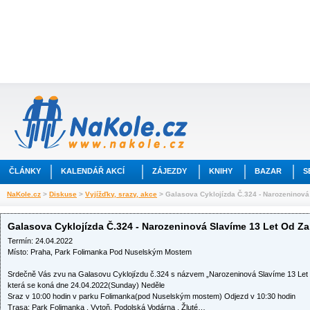
ČLÁNKY
KALENDÁŘ AKCÍ
ZÁJEZDY
KNIHY
BAZAR
S
NaKole.cz
>
Diskuse
>
Vyjížďky, srazy, akce
> Galasova Cyklojízda Č.324 - Narozeninová
Galasova Cyklojízda Č.324 - Narozeninová Slavíme 13 Let Od Za
Termín: 24.04.2022
Místo: Praha, Park Folimanka Pod Nuselským Mostem
Srdečně Vás zvu na Galasovu Cyklojízdu č.324 s názvem „Narozeninová Slavíme 13 Let
která se koná dne 24.04.2022(Sunday) Neděle
Sraz v 10:00 hodin v parku Folimanka(pod Nuselským mostem) Odjezd v 10:30 hodin
Trasa: Park Folimanka , Vytoň, Podolská Vodárna , Žluté…