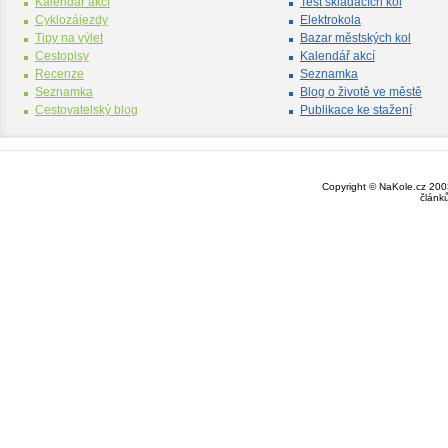
Kalendář akcí
Test skládacích kol
Cyklozájezdy
Elektrokola
Tipy na výlet
Bazar městských kol
Cestopisy
Kalendář akcí
Recenze
Seznamka
Seznamka
Blog o životě ve městě
Cestovatelský blog
Publikace ke stažení
Copyright © NaKole.cz 2003
článk