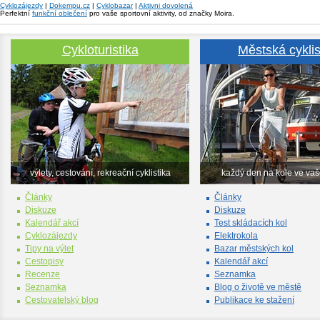
Cyklozájezdy
|
Dokempu.cz
|
Cyklobazar
|
Aktivni dovolená
Perfektní
funkční oblečení
pro vaše sportovní aktivity, od značky Moira.
Cykloturistika
Městská cyklis
výlety, cestování, rekreační cyklistika
každý den na kole ve va
Články
Články
Diskuze
Diskuze
Kalendář akcí
Test skládacích kol
Cyklozájezdy
Elektrokola
Tipy na výlet
Bazar městských kol
Cestopisy
Kalendář akcí
Recenze
Seznamka
Seznamka
Blog o životě ve městě
Cestovatelský blog
Publikace ke stažení