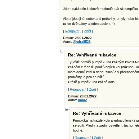
Jdem nakloněn Lelkově methodě, dát si pumpičku
Ale přijdou jiné, nečekané průšvihy, omyly nebo hl
tu jen dvě dámy a jeden pacient :-)
[
Reagovat
] [
Zpět
]
Datum:
28.01.2022
Autor:
Jindra8526
Re: Vyhřívané rukavice
Ty ještě nemáš pumpičku na každým kole?! No 
každém z těch tří používaných kol (nákupní, de
mám denní-letní a denní-zimní a v přechodném o
problémy, a jaro se blíží...
Určitě pumpičku na každé kolo!
[
Reagovat
] [
Zpět
]
Datum:
28.01.2022
Autor:
bara2
Re: Vyhřívané rukavice
Pumpička na každé kolo a jedna dílenská pr
se sdílí. Přední a zadní osvětlení, tachomet
hodně.
[
Reagovat
] [
Zpět
]