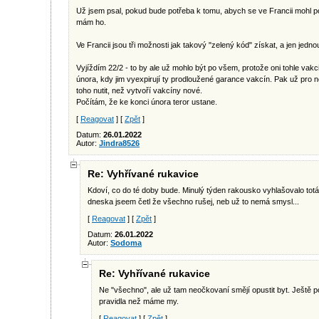
Už jsem psal, pokud bude potřeba k tomu, abych se ve Francii mohl po
mám ho.
Ve Francii jsou tři možnosti jak takový "zelený kód" získat, a jen jedno
Vyjíždím 22/2 - to by ale už mohlo být po všem, protože oni tohle vakci
února, kdy jim vyexpirují ty prodloužené garance vakcín. Pak už pro n
toho nutit, než vytvoří vakcíny nové.
Počítám, že ke konci února teror ustane.
[
Reagovat
] [
Zpět
]
Datum:
26.01.2022
Autor:
Jindra8526
Re: Vyhřívané rukavice
Kdoví, co do té doby bude. Minulý týden rakousko vyhlašovalo to
dneska jseem četl že všechno rušej, neb už to nemá smysl...
[
Reagovat
] [
Zpět
]
Datum:
26.01.2022
Autor:
Sodoma
Re: Vyhřívané rukavice
Ne "všechno", ale už tam neočkovaní smějí opustit byt. Ještě 
pravidla než máme my.
[
Reagovat
] [
Zpět
]