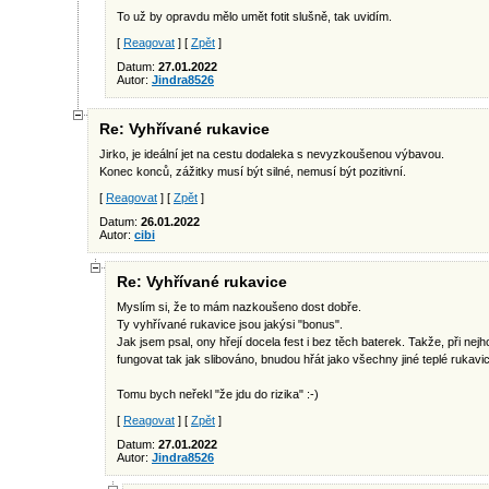
To už by opravdu mělo umět fotit slušně, tak uvidím.
[
Reagovat
] [
Zpět
]
Datum:
27.01.2022
Autor:
Jindra8526
Re: Vyhřívané rukavice
Jirko, je ideální jet na cestu dodaleka s nevyzkoušenou výbavou.
Konec konců, zážitky musí být silné, nemusí být pozitivní.
[
Reagovat
] [
Zpět
]
Datum:
26.01.2022
Autor:
cibi
Re: Vyhřívané rukavice
Myslím si, že to mám nazkoušeno dost dobře.
Ty vyhřívané rukavice jsou jakýsi "bonus".
Jak jsem psal, ony hřejí docela fest i bez těch baterek. Takže, při nej
fungovat tak jak slibováno, bnudou hřát jako všechny jiné teplé rukavi
Tomu bych neřekl "že jdu do rizika" :-)
[
Reagovat
] [
Zpět
]
Datum:
27.01.2022
Autor:
Jindra8526