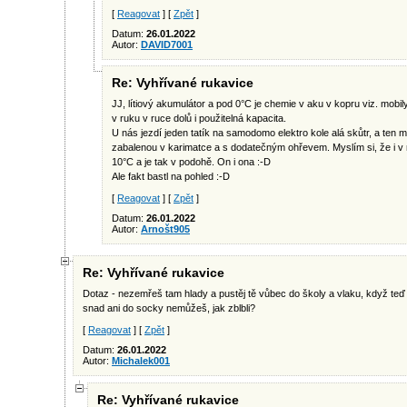
[
Reagovat
] [
Zpět
]
Datum:
26.01.2022
Autor:
DAVID7001
Re: Vyhřívané rukavice
JJ, lítiový akumulátor a pod 0°C je chemie v aku v kopru viz. mobil
v ruku v ruce dolů i použitelná kapacita.
U nás jezdí jeden tatík na samodomo elektro kole alá skůtr, a ten m
zabalenou v karimatce a s dodatečným ohřevem. Myslím si, že i v
10°C a je tak v podohě. On i ona :-D
Ale fakt bastl na pohled :-D
[
Reagovat
] [
Zpět
]
Datum:
26.01.2022
Autor:
Arnošt905
Re: Vyhřívané rukavice
Dotaz - nezemřeš tam hlady a pustěj tě vůbec do školy a vlaku, když te
snad ani do socky nemůžeš, jak zblbli?
[
Reagovat
] [
Zpět
]
Datum:
26.01.2022
Autor:
Michalek001
Re: Vyhřívané rukavice