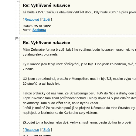
Re: Vyhřívané rukavice
až bude +15°C, začnu s obavami vyhlížet dobu, kdy bude +30°C a přes poled
[
Reagovat
] [
Zpět
]
Datum:
25.01.2022
Autor:
Sodoma
Re: Vyhřívané rukavice
Mám Zelenáče furt na brzdě, když ho vytáhnu, budu ho zase muset mejt, to n
vytáhnu elektro gravela.
Ty rukavice jsou teplý i bez přihřejvání, je to fajn. Ono jinak za hodinku, dvě
7 hodin.
Už jsem se rozhodnul, protože v Montpellieru musím být 7/3, musím vyjet ko
10 stupňů, a asi bude lejt.
Takže prdlačky od nás tam. Ze Strasbourgu beru TGV do Nice a druhý den o
Teplé rukavice tam snad potřebovat nebudu. Na ty dojde až v posledních d
do Andorry. Tam bude ležet sníh, na to bych i vsadil.
Ještě je možné že rukavice použijí na přejezd Německa do toho Strasbourgu, 
nepřejedu z Norimberka do Karlsruhe taky vlakem.
Zkoušet to na hodinu nebo dvě, velký smysl nemá, cesta do hor to prověří.
[
Reagovat
] [
Zpět
]