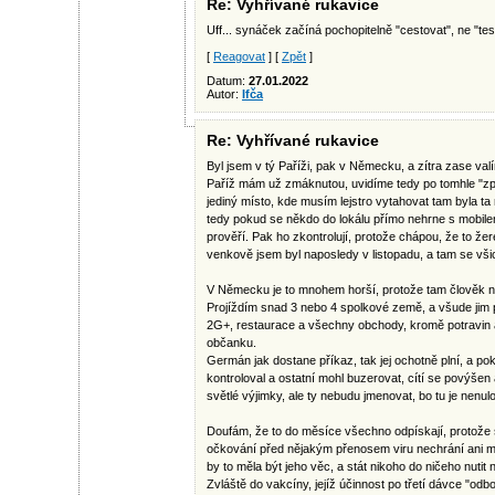
Re: Vyhřívané rukavice
Uff... synáček začíná pochopitelně "cestovat", ne "test
[
Reagovat
] [
Zpět
]
Datum:
27.01.2022
Autor:
Ifča
Re: Vyhřívané rukavice
Byl jsem v tý Paříži, pak v Německu, a zítra zase val
Paříž mám už zmáknutou, uvidíme tedy po tomhle "zpří
jediný místo, kde musím lejstro vytahovat tam byla ta 
tedy pokud se někdo do lokálu přímo nehrne s mobilem
prověří. Pak ho zkontrolují, protože chápou, že to žer
venkově jsem byl naposledy v listopadu, a tam se všichn
V Německu je to mnohem horší, protože tam člověk ne
Projíždím snad 3 nebo 4 spolkové země, a všude jim p
2G+, restaurace a všechny obchody, kromě potravin a l
občanku.
Germán jak dostane příkaz, tak jej ochotně plní, a po
kontroloval a ostatní mohl buzerovat, cítí se povýšen
světlé výjimky, ale ty nebudu jmenovat, bo tu je nen
Doufám, že to do měsíce všechno odpískají, protože s
očkování před nějakým přenosem viru nechrání ani mal
by to měla být jeho věc, a stát nikoho do ničeho nutit
Zvláště do vakcíny, jejíž účinnost po třetí dávce "odb