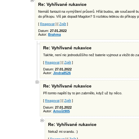
Re: Vyhřívané rukavice
Nemáš fantazii na vymýšlení průserů. Hřát budou, ale současně bud
do příkopu. Víš jak dopadl Magdon? S rozbitou lebkou do příkopy p
[
Reagovat
] [
Zpět
]
Datum:
27.01.2022
Autor:
Brahma
Re: Vyhřívané rukavice
Takhle, není nic jednoduššího než baterie vyjmout a vložit do za
[
Reagovat
] [
Zpět
]
Datum:
27.01.2022
Autor:
Jindra8526
Re: Vyhřívané rukavice
Při tomto napětí by to jen zabrnělo, když už by něco.
[
Reagovat
] [
Zpět
]
Datum:
27.01.2022
Autor:
Arnošt905
Re: Vyhřívané rukavice
Nekaž mi srandu. :)