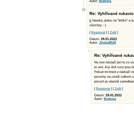
Autor:
Brahma
Re: Vyhřívané rukavic
jj, klasika, jedou na "lehko" 
všechny :-)
[
Reagovat
] [
Zpět
]
Datum:
29.01.2022
Autor:
Jindra8526
Re: Vyhřívané ruka
No ono nestačí jen to co ve
to umí. A ty dvě ruce jsou 
Pokud mi hned u nádraží neo
poruchy na cestě celkem rá
poruch je vlastně zanedba
[
Reagovat
] [
Zpět
]
Datum:
29.01.2022
Autor:
Brahma