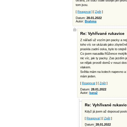
otrava, že stačí stále dobíjet jen jed
tom jsou.
[
Reagovat
] [
Zpět
]
Datum:
28.01.2022
Autor:
Brahma
Re: Vyhřívané rukavice
Z nářadí už vozím jen packy a nej
toho víc se ukázalo jako zbytečné
praskla zadní oska, bylo to stejn
Co jsem nasadila Růžence motýlky,
nic víc, jak ty packy. Zas jezdím 
se nějak prostě domů v nouzi do
vlakem.
Světla mám na kolech napevno a k
mám jeden.
[
Reagovat
] [
Zpět
]
Datum:
28.01.2022
Autor:
bara2
Re: Vyhřívané rukavic
Když já jsem až doposud posk
[
Reagovat
] [
Zpět
]
Datum:
28.01.2022