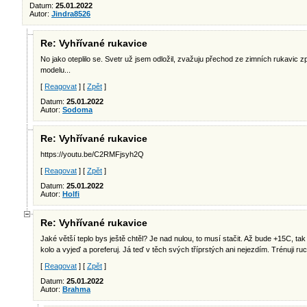
Datum:
25.01.2022
Autor:
Jindra8526
Re: Vyhřívané rukavice
No jako oteplilo se. Svetr už jsem odložil, zvažuju přechod ze zimních rukavic
modelu...
[
Reagovat
] [
Zpět
]
Datum:
25.01.2022
Autor:
Sodoma
Re: Vyhřívané rukavice
https://youtu.be/C2RMFjsyh2Q
[
Reagovat
] [
Zpět
]
Datum:
25.01.2022
Autor:
Holfi
Re: Vyhřívané rukavice
Jaké větší teplo bys ještě chtěl? Je nad nulou, to musí stačit. Až bude +15C, t
kolo a vyjeď a poreferuj. Já teď v těch svých tříprstých ani nejezdím. Trénuji ru
[
Reagovat
] [
Zpět
]
Datum:
25.01.2022
Autor:
Brahma