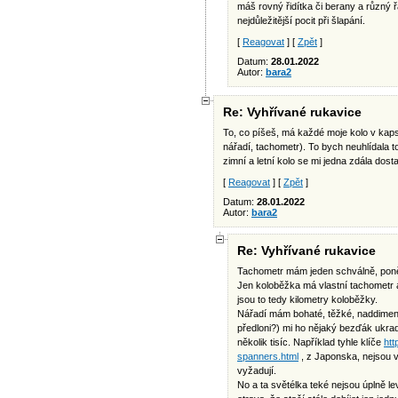
máš rovný řidítka či berany a různý ř
nejdůležitější pocit při šlapání.
[
Reagovat
] [
Zpět
]
Datum:
28.01.2022
Autor:
bara2
Re: Vyhřívané rukavice
To, co píšeš, má každé moje kolo v kaps
nářadí, tachometr). To bych neuhlídala 
zimní a letní kolo se mi jedna zdála dosta
[
Reagovat
] [
Zpět
]
Datum:
28.01.2022
Autor:
bara2
Re: Vyhřívané rukavice
Tachometr mám jeden schválně, poněv
Jen koloběžka má vlastní tachometr a
jsou to tedy kilometry koloběžky.
Nářadí mám bohaté, těžké, naddimenso
předloni?) mi ho nějaký bezďák ukrad
několik tisíc. Například tyhle klíče
htt
spanners.html
, z Japonska, nejsou v
vyžadují.
No a ta světélka teké nejsou úplně lev