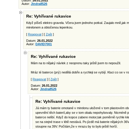
Datum:
26.01.2022
Autor:
Jindra8526
Re: Vyhřívané rukavice
Když píšeš elektro gravela. Včera jsem jednoho potkal. Zaujalo mně,jak
mirelonem a obtočenou lepenkou.
[
Reagovat
] [
Zpět
]
Datum:
26.01.2022
Autor:
DAVID7001
Re: Vyhřívané rukavice
Mám na to nějaký návlek z neoprenu taky ještě jsem to nepoužil.
Mráz té baterce (prý) nedělá dobře a rychleji se vybíjí. Kluci co se v 
[
Reagovat
] [
Zpět
]
Datum:
26.01.2022
Autor:
Jindra8526
Re: Vyhřívané rukavice
Já mám ty baterie omotané v mirelonu uložené v tom plastovém ob
upevnění těch baterií,aby se v tom obalu nepohybovaly. Nicméně při
baterce nelíbí. Když do kopce zabere motor,tak poměrně rychle kl
se na stejné trase v létě nestává. Po jízdě má baterie nějakých 36V
stoupne na 39V. Počítám,že v mrazu by to bylo ještě horší.