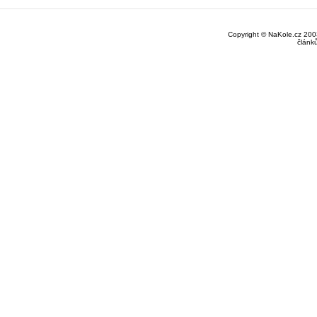
Copyright © NaKole.cz 2003
článk