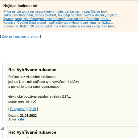
Nejlépe hodnocené
Přide mi, že topíš na nesprávném místě, venku na mraze. Má se topit…
Jako všechno mám, něco i dvakrát, tak bágl na záda, vozejk do ruky a jdem…
špatnej stroj. Na některých kolech nemáš starosti ani s řazením, ani s…
Kounice, Českej Brod a okolí.. polňačky tedy vhodný zejména na těžbu…
V zimě ne. Kolem 20 února, od 8. mě v Montpellieru začíná škola. Tak tam…
[
Zobrazit navigační strom
]
Re: Vyhřívané rukavice
Reálne bez vlastních zkušeností.
jednou jsem měl půjčené ty s vyvářecími sáčky
a pomohlo to na ranní vymrznutost.
elektrické používali palubní střelci v B17...
poptej mezi nimi :-)
[
Reagovat
] [
Zpět
]
Datum:
21.01.2022
Autor:
cibi
Re: Vyhřívané rukavice