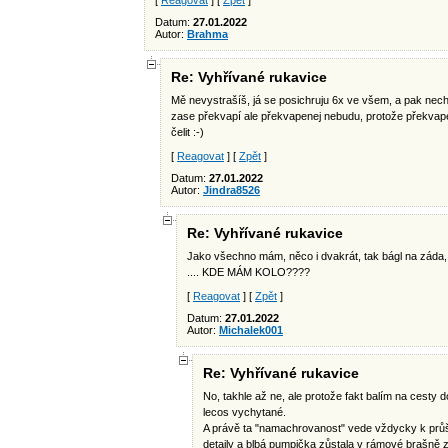
[
Reagovat
] [
Zpět
]
Datum:
27.01.2022
Autor:
Brahma
Re: Vyhřívané rukavice
Mě nevystrašíš, já se posichruju 6x ve všem, a pak n
zase překvapí ale překvapenej nebudu, protože překva
čelit :-)
[
Reagovat
] [
Zpět
]
Datum:
27.01.2022
Autor:
Jindra8526
Re: Vyhřívané rukavice
Jako všechno mám, něco i dvakrát, tak bágl na záda, 
.... KDE MÁM KOLO????
[
Reagovat
] [
Zpět
]
Datum:
27.01.2022
Autor:
Michalek001
Re: Vyhřívané rukavice
No, takhle až ne, ale protože fakt balím na cesty 
lecos vychytané.
A právě ta "namachrovanost" vede vždycky k průš
detaily a blbá pumpička zůstala v rámové brašně 