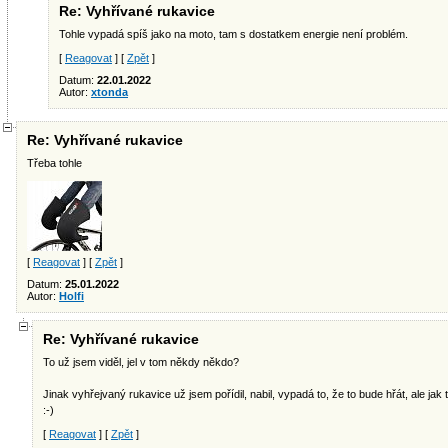
Re: Vyhřívané rukavice
Tohle vypadá spíš jako na moto, tam s dostatkem energie není problém.
[
Reagovat
] [
Zpět
]
Datum:
22.01.2022
Autor:
xtonda
Re: Vyhřívané rukavice
Třeba tohle
[
Reagovat
] [
Zpět
]
Datum:
25.01.2022
Autor:
Holfi
Re: Vyhřívané rukavice
To už jsem viděl, jel v tom někdy někdo?
Jinak vyhřejvaný rukavice už jsem pořídil, nabil, vypadá to, že to bude hřát, ale jak t
:-)
[
Reagovat
] [
Zpět
]