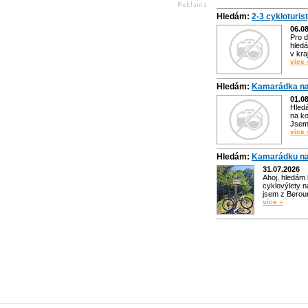
Hledám:
2-3 cykloturis
06.0
Pro d
hledá
v kra
více 
Hledám:
Kamarádka na
01.0
Hled
na ko
Jsem 
více 
Hledám:
Kamarádku na
31.07.2026
Ahoj, hledám
cyklovýlety n
jsem z Bero
více »