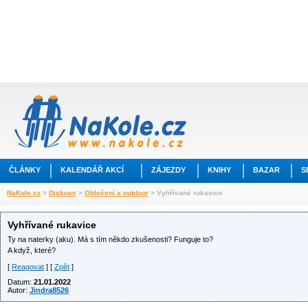
ČLÁNKY
KALENDÁŘ AKCÍ
ZÁJEZDY
KNIHY
BAZAR
S
NaKole.cz
>
Diskuse
>
Oblečení a outdoor
> Vyhřívané rukavice
Vyhřívané rukavice
Ty na naterky (aku). Má s tím někdo zkušenosti? Funguje to?
A když, které?
[
Reagovat
] [
Zpět
]
Datum:
21.01.2022
Autor:
Jindra8526