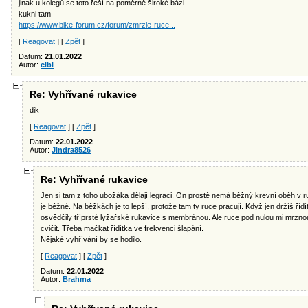
jinak u kolegů se toto řeší na poměrně široké bázi.
kukni tam
https://www.bike-forum.cz/forum/zmrzle-ruce...
[
Reagovat
] [
Zpět
]
Datum:
21.01.2022
Autor:
cibi
Re: Vyhřívané rukavice
dik
[
Reagovat
] [
Zpět
]
Datum:
22.01.2022
Autor:
Jindra8526
Re: Vyhřívané rukavice
Jen si tam z toho ubožáka dělají legraci. On prostě nemá běžný krevní oběh v
je běžné. Na běžkách je to lepší, protože tam ty ruce pracují. Když jen držíš říd
osvědčily tříprsté lyžařské rukavice s membránou. Ale ruce pod nulou mi mrznou
cvičit. Třeba mačkat řídítka ve frekvenci šlapání.
Nějaké vyhřívání by se hodilo.
[
Reagovat
] [
Zpět
]
Datum:
22.01.2022
Autor:
Brahma