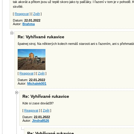
tak akorát a přitom jsou už teplé skoro jako ty palčáky. I řazení v tom je v pohodě.
skvělé.
[
Reagovat
] [
Zpět
]
Datum:
22.01.2022
Autor:
Brahma
Re: Vyhřívané rukavice
špatnej stroj. Na některých kolech nemáš starosti ani s řazením, ani s přehmat
[
Reagovat
] [
Zpět
]
Datum:
22.01.2022
Autor:
Michalek001
Re: Vyhřívané rukavice
Kde si zase dovád3l?
[
Reagovat
] [
Zpět
]
Datum:
22.01.2022
Autor:
Jindra8526
Re: Vyhřívané rukavice