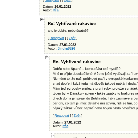
Datum:
26.01.2022
Autor:
Ifča
Re: Vyhřívané rukavice
a to je dobře, nebo špatně?
[
Reagovat
] [
Zpět
]
Datum:
27.01.2022
Autor:
Jindra8526
Re: Vyhřívané rukavice
Dobře nebo špatně... kterou část teď myslíš?
Mně to přijde docela šílené. A že to ještě vydávají za "ro
Nicméně to, že naši politikové patří v evropské konkure
snad dobře, i když teda má člověk takové nutkání dodat "
Mám teď evropský průřez z první ruky, protože synáček 
týden byl v Dánsku - autem - takže zpátky to bral přes n
dnech doma jen přejel do Bělehradu. Taky zajímavé srovn
pár dní, co tam je, moc detailně nezabývá, řídí se tím, 
nějaký zákaz vůbec neplatí nebo ho jen nikdo nevyžaduj
[
Reagovat
] [
Zpět
]
Datum:
27.01.2022
Autor:
Ifča