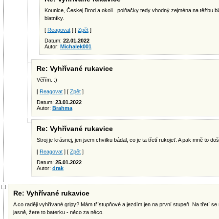
Kounice, Českej Brod a okolí.. polňačky tedy vhodný zejména na těžbu b
blatníky.
[
Reagovat
] [
Zpět
]
Datum:
22.01.2022
Autor:
Michalek001
Re: Vyhřívané rukavice
Věřím. :)
[
Reagovat
] [
Zpět
]
Datum:
23.01.2022
Autor:
Brahma
Re: Vyhřívané rukavice
Stroj je krásnej, jen jsem chvilku bádal, co je ta třetí rukojeť. A pak mně to doš
[
Reagovat
] [
Zpět
]
Datum:
25.01.2022
Autor:
drak
Re: Vyhřívané rukavice
A co raději vyhřívané gripy? Mám třístupňové a jezdím jen na první stupeň. Na třetí s
jasně, žere to baterku - něco za něco.