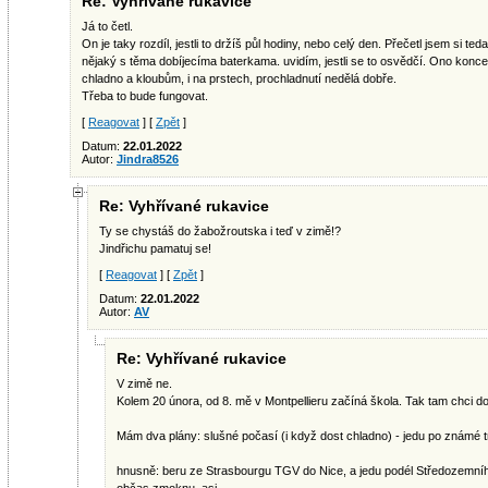
Re: Vyhřívané rukavice
Já to četl.
On je taky rozdíl, jestli to držíš půl hodiny, nebo celý den. Přečetl jsem si te
nějaký s těma dobíjecíma baterkama. uvidím, jestli se to osvědčí. Ono kon
chladno a kloubům, i na prstech, prochladnutí nedělá dobře.
Třeba to bude fungovat.
[
Reagovat
] [
Zpět
]
Datum:
22.01.2022
Autor:
Jindra8526
Re: Vyhřívané rukavice
Ty se chystáš do žabožroutska i teď v zimě!?
Jindřichu pamatuj se!
[
Reagovat
] [
Zpět
]
Datum:
22.01.2022
Autor:
AV
Re: Vyhřívané rukavice
V zimě ne.
Kolem 20 února, od 8. mě v Montpellieru začíná škola. Tak tam chci do
Mám dva plány: slušné počasí (i když dost chladno) - jedu po známé t
hnusně: beru ze Strasbourgu TGV do Nice, a jedu podél Středozemní