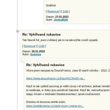
Směšné
[
Reagovat
] [
Zpět
]
Datum:
27.01.2022
Autor:
Jindra8526
Re: Vyhřívané rukavice
Tak hlavně foť, jsem zvědavý jak to na takovýhle cestě vypadá
[
Reagovat
] [
Zpět
]
Datum:
26.01.2022
Autor:
Sodoma
Re: Vyhřívané rukavice
Včera jsem nasypal na DouceFrance, zase tři starší ročníky - 2012, 
https://www.doucefrance.cz/franci%C3%AD-na...
Když to tak zpětně pozoruji, je vidět vývoj v té technice, jednak ne
to nedávala, a i fotky jsou poměrně žalostné. Když lilo, netroufnul jse
etapy mívám s minimální fotodokumentací, oproti současnosti.
Dneska mi dovezou tenhle krám:
https://mobilizujeme.cz/clanky/sony-xperia-pro...