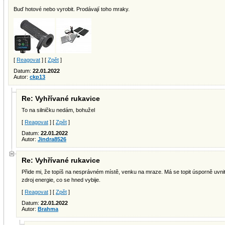
Buď hotové nebo vyrobit. Prodávají toho mraky.
[
Reagovat
] [
Zpět
]
Datum:
22.01.2022
Autor:
ckp13
Re: Vyhřívané rukavice
To na silničku nedám, bohužel
[
Reagovat
] [
Zpět
]
Datum:
22.01.2022
Autor:
Jindra8526
Re: Vyhřívané rukavice
Přide mi, že topíš na nesprávném místě, venku na mraze. Má se topit úsporně uvnit
zdroj energie, co se hned vybije.
[
Reagovat
] [
Zpět
]
Datum:
22.01.2022
Autor:
Brahma