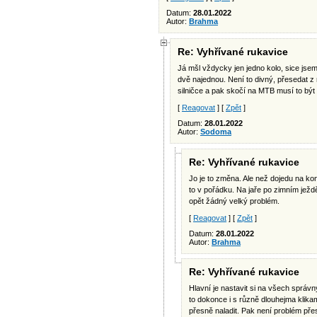
Datum:
28.01.2022
Autor:
Brahma
Re: Vyhřívané rukavice
Já mšl vždycky jen jedno kolo, sice jsem 
dvě najednou. Není to divný, přesedat z
silničce a pak skočí na MTB musí to být 
[
Reagovat
] [
Zpět
]
Datum:
28.01.2022
Autor:
Sodoma
Re: Vyhřívané rukavice
Jo je to změna. Ale než dojedu na kon
to v pořádku. Na jaře po zimním ježdě
opět žádný velký problém.
[
Reagovat
] [
Zpět
]
Datum:
28.01.2022
Autor:
Brahma
Re: Vyhřívané rukavice
Hlavní je nastavit si na všech správný
to dokonce i s různě dlouhejma klikama
přesně naladit. Pak není problém přes