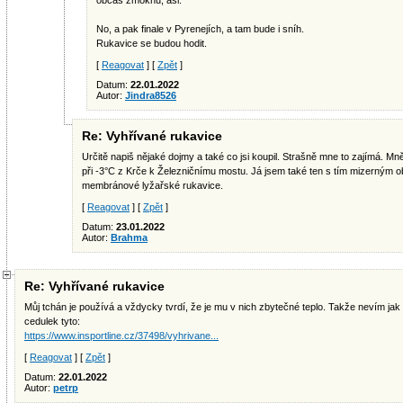
občas zmoknu, asi.
No, a pak finale v Pyrenejích, a tam bude i sníh.
Rukavice se budou hodit.
[
Reagovat
] [
Zpět
]
Datum:
22.01.2022
Autor:
Jindra8526
Re: Vyhřívané rukavice
Určitě napiš nějaké dojmy a také co jsi koupil. Strašně mne to zajímá. M
při -3°C z Krče k Železničnímu mostu. Já jsem také ten s tím mizerným o
membránové lyžařské rukavice.
[
Reagovat
] [
Zpět
]
Datum:
23.01.2022
Autor:
Brahma
Re: Vyhřívané rukavice
Můj tchán je používá a vždycky tvrdí, že je mu v nich zbytečné teplo. Takže nevím jak 
cedulek tyto:
https://www.insportline.cz/37498/vyhrivane...
[
Reagovat
] [
Zpět
]
Datum:
22.01.2022
Autor:
petrp