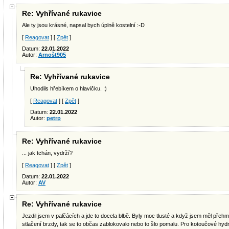
Re: Vyhřívané rukavice
Ale ty jsou krásné, napsal bych úplně kostelní :-D
[
Reagovat
] [
Zpět
]
Datum:
22.01.2022
Autor:
Arnošt905
Re: Vyhřívané rukavice
Uhodils hřebíkem o hlavičku. :)
[
Reagovat
] [
Zpět
]
Datum:
22.01.2022
Autor:
petrp
Re: Vyhřívané rukavice
... jak tchán, vydrží?
[
Reagovat
] [
Zpět
]
Datum:
22.01.2022
Autor:
AV
Re: Vyhřívané rukavice
Jezdil jsem v palčácích a jde to docela blbě. Byly moc tlusté a když jsem měl přehm
stlačení brzdy, tak se to občas zablokovalo nebo to šlo pomalu. Pro kotoučové hydra