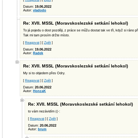
Datum:
19.06.2022
Autor:
vladodo
Re: XVII. MSSL (Moravskoslezské setkání lehokol)
To já pojedu o dost později, z práce se můžu dostat tak ve tři, když si ráno p
Tak mi tam prosím držte místo.
[
Reagovat
] [
Zpět
]
Datum:
19.06.2022
Autor:
Radek
Re: XVII. MSSL (Moravskoslezské setkání lehokol)
My si to objedem přes Odry.
[
Reagovat
] [
Zpět
]
Datum:
20.06.2022
Autor:
HonzaK
Re: XVII. MSSL (Moravskoslezské setkání lehokol)
to vám nezávidím ((-:
[
Reagovat
] [
Zpět
]
Datum:
20.06.2022
Autor:
brum