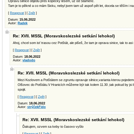
Opravu silnice objedu přes kopečky lesem, už od Staměřic.
Tam je to pěkné a co mám Sixku, nebyl jsem tam už aspoň pět let, docela se těším i na 
[
Reagovat
] [
Zpět
]
Datum:
15.06.2022
Autor:
Radek
Re: XVII. MSSL (Moravskoslezské setkání lehokol)
Ahoj, chcel som isť trasou cez Potštát, ale pišeš, že tam je oprava sinice, tak to asi
[
Reagovat
] [
Zpět
]
Datum:
18.06.2022
Autor:
vladodo
Re: XVII. MSSL (Moravskoslezské setkání lehokol)
Mezi Kozlovem a Potštátem se zgruntu opravuje silnice,varianta kterou pojede
Olšovec do Potštátu.V Hranicích můžeme být tak kolem 11.30 ,tak pokud by jsi
spojit.
[
Reagovat
] [
Zpět
]
Datum:
18.06.2022
Autor:
strýčekFido
Re: XVII. MSSL (Moravskoslezské setkání lehokol)
Ďakujem, ozvem sa keby to časovo vyšlo
[
Reagovat
] [
Zpět
]