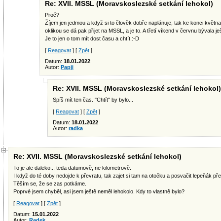
Re: XVII. MSSL (Moravskoslezské setkání lehokol)
Proč?
Žíjem jen jedmou a když si to člověk dobře naplánuje, tak ke konci květ
oklikou se dá pak přijet na MSSL, a je to. A třetí víkend v červnu bývala je
Je to jen o tom mít dost času a chtít.:-D
[
Reagovat
] [
Zpět
]
Datum:
18.01.2022
Autor:
Papji
Re: XVII. MSSL (Moravskoslezské setkání lehokol)
Spíš mít ten čas. "Chtít" by bylo...
[
Reagovat
] [
Zpět
]
Datum:
18.01.2022
Autor:
radka
Re: XVII. MSSL (Moravskoslezské setkání lehokol)
To je ale daleko... teda datumově, ne kilometrově.
I když do té doby nedojde k převratu, tak zajet si tam na otočku a posvačit lepeňák p
Těším se, že se zas potkáme.
Poprvé jsem chyběl, asi jsem ještě neměl lehokolo. Kdy to vlastně bylo?
[
Reagovat
] [
Zpět
]
Datum:
15.01.2022
Autor:
Radek