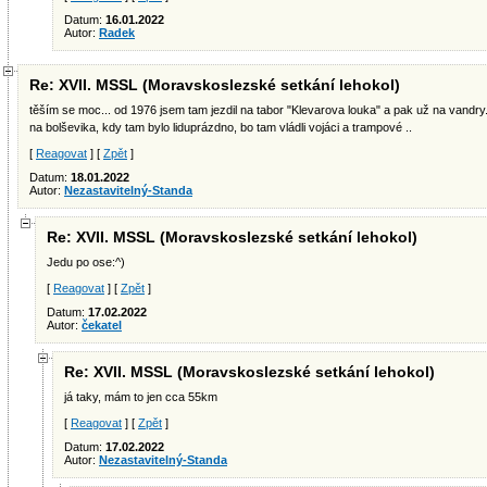
Datum:
16.01.2022
Autor:
Radek
Re: XVII. MSSL (Moravskoslezské setkání lehokol)
těším se moc... od 1976 jsem tam jezdil na tabor "Klevarova louka" a pak už na vandry..
na bolševika, kdy tam bylo liduprázdno, bo tam vládli vojáci a trampové ..
[
Reagovat
] [
Zpět
]
Datum:
18.01.2022
Autor:
Nezastavitelný-Standa
Re: XVII. MSSL (Moravskoslezské setkání lehokol)
Jedu po ose:^)
[
Reagovat
] [
Zpět
]
Datum:
17.02.2022
Autor:
čekatel
Re: XVII. MSSL (Moravskoslezské setkání lehokol)
já taky, mám to jen cca 55km
[
Reagovat
] [
Zpět
]
Datum:
17.02.2022
Autor:
Nezastavitelný-Standa