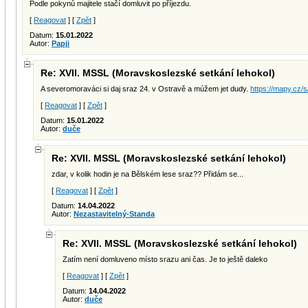
Podle pokynů majitele stačí domluvit po příjezdu.
[
Reagovat
] [
Zpět
]
Datum:
15.01.2022
Autor:
Papji
Re: XVII. MSSL (Moravskoslezské setkání lehokol)
A severomoraváci si daj sraz 24. v Ostravě a múžem jet dudy.
https://mapy.cz
[
Reagovat
] [
Zpět
]
Datum:
15.01.2022
Autor:
duče
Re: XVII. MSSL (Moravskoslezské setkání lehokol)
zdar, v kolik hodin je na Bělském lese sraz?? Přidám se...
[
Reagovat
] [
Zpět
]
Datum:
14.04.2022
Autor:
Nezastavitelný-Standa
Re: XVII. MSSL (Moravskoslezské setkání lehokol)
Zatím není domluveno místo srazu ani čas. Je to ještě daleko
[
Reagovat
] [
Zpět
]
Datum:
14.04.2022
Autor:
duče