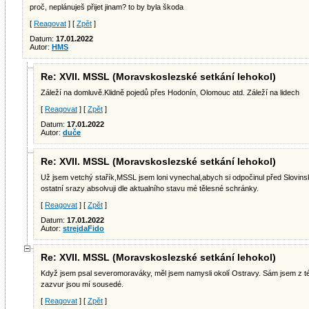
proč, neplánuješ přijet jinam? to by byla škoda
[
Reagovat
] [
Zpět
]
Datum:
17.01.2022
Autor:
HMS
Re: XVII. MSSL (Moravskoslezské setkání lehokol)
Záleží na domluvě.Klidně pojedů přes Hodonín, Olomouc atd. Záleží na lidech
[
Reagovat
] [
Zpět
]
Datum:
17.01.2022
Autor:
duče
Re: XVII. MSSL (Moravskoslezské setkání lehokol)
Už jsem vetchý stařík,MSSL jsem loni vynechal,abych si odpočinul před Slovin
ostatní srazy absolvuji dle aktualního stavu mé tělesné schránky.
[
Reagovat
] [
Zpět
]
Datum:
17.01.2022
Autor:
strejdaFido
Re: XVII. MSSL (Moravskoslezské setkání lehokol)
Když jsem psal severomoraváky, měl jsem namysli okolí Ostravy. Sám jsem z té 
zazvur jsou mí sousedé.
[
Reagovat
] [
Zpět
]