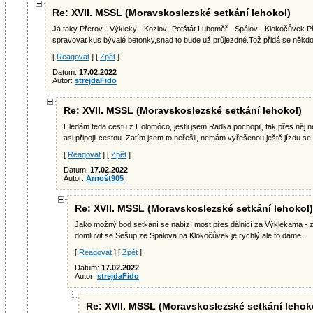
Re: XVII. MSSL (Moravskoslezské setkání lehokol)
Já taky Přerov - Výkleky - Kozlov -Potštát Luboměř - Spálov - Klokočůvek.Př
spravovat kus bývalé betonky,snad to bude už průjezdné.Tož přidá se někdo
[
Reagovat
] [
Zpět
]
Datum:
17.02.2022
Autor:
strejdaFido
Re: XVII. MSSL (Moravskoslezské setkání lehokol)
Hledám teda cestu z Holomóco, jestli jsem Radka pochopil, tak přes něj
asi připojil cestou. Zatím jsem to neřešil, nemám vyřešenou ještě jízdu s
[
Reagovat
] [
Zpět
]
Datum:
17.02.2022
Autor:
Arnošt905
Re: XVII. MSSL (Moravskoslezské setkání lehokol)
Jako možný bod setkání se nabízí most přes dálnicí za Výklekama - 
domluvit se.Sešup ze Spálova na Klokočůvek je rychlý,ale to dáme.
[
Reagovat
] [
Zpět
]
Datum:
17.02.2022
Autor:
strejdaFido
Re: XVII. MSSL (Moravskoslezské setkání lehok