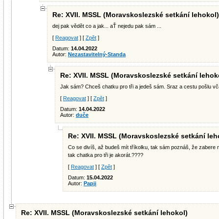
Re: XVII. MSSL (Moravskoslezské setkání lehokol)
dej pak vědět co a jak... aŤ nejedu pak sám ...
[
Reagovat
] [
Zpět
]
Datum:
14.04.2022
Autor:
Nezastavitelný-Standa
Re: XVII. MSSL (Moravskoslezské setkání lehok
Jak sám? Chceš chatku pro tři a jedeš sám. Sraz a cestu pošlu 
[
Reagovat
] [
Zpět
]
Datum:
14.04.2022
Autor:
duče
Re: XVII. MSSL (Moravskoslezské setkání leh
Co se divíš, až budeš mít tříkolku, tak sám poznáš, že zabere 
tak chatka pro tři je akorát.????
[
Reagovat
] [
Zpět
]
Datum:
15.04.2022
Autor:
Papji
Re: XVII. MSSL (Moravskoslezské setkání lehokol)