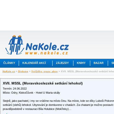
ČLÁNKY
KALENDÁŘ AKCÍ
ZÁJEZDY
KNIHY
BAZAR
S
NaKole.cz
>
Diskuse
>
Vyjížďky, srazy, akce
> XVII. MSSL (Moravskoslezské setkání leho
XVII. MSSL (Moravskoslezské setkání lehokol)
Termín: 24.06.2022
Místo: Odry, Klokočůvek - Hotel U Maria skály
Stejně, jako pachatel, i my se vrátíme na místo činu. Na místo, kde se díky Luboši Pokorov
setkání (slehů) lehokol. Ubytování je domluveno v chatách. Za chatami je možno postavit
pravděpodobně v restauraci Bíla Holubice (Mokřinky)…