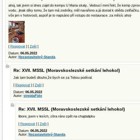
ahoj, tak jsem si dnes zajel do kempu U Maria skaly.. Vedoucí mmi řekl, že kemp zpro
vodu.. jinak díky tomu, že tam má zedníky, měl navařeno a já dostal k obědu zelňačku. 
vše jen v hotovosti, aspoň je to napsáno při vstupu do restaurace. za měsíc ahoj-
[
Reagovat
] [
Zpět
]
Datum:
06.05.2022
Autor:
Nezastavitelný-Standa
Re: XVII. MSSL (Moravskoslezské setkání lehokol)
Jak tam budeš dlouho,že bych se za Tebou podíval.
[
Reagovat
] [
Zpět
]
Datum:
06.05.2022
Autor:
strejdaFido
Re: XVII. MSSL (Moravskoslezské setkání lehokol)
libore, jsem v lesích, zítra ráno zpět na chajdalipku
[
Reagovat
] [
Zpět
]
Datum:
06.05.2022
Autor:
Nezastavitelný-Standa