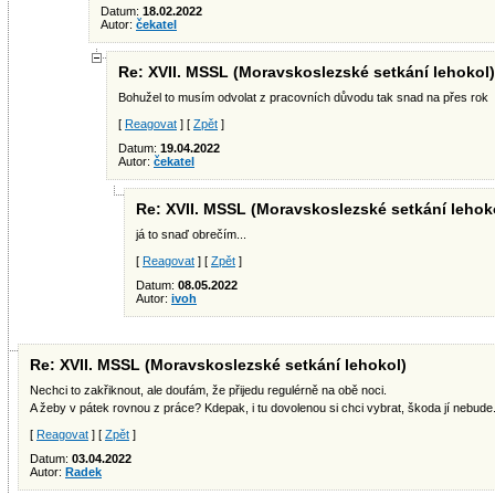
Datum:
18.02.2022
Autor:
čekatel
Re: XVII. MSSL (Moravskoslezské setkání lehokol)
Bohužel to musím odvolat z pracovních důvodu tak snad na přes rok
[
Reagovat
] [
Zpět
]
Datum:
19.04.2022
Autor:
čekatel
Re: XVII. MSSL (Moravskoslezské setkání lehok
já to snaď obrečím...
[
Reagovat
] [
Zpět
]
Datum:
08.05.2022
Autor:
ivoh
Re: XVII. MSSL (Moravskoslezské setkání lehokol)
Nechci to zakřiknout, ale doufám, že přijedu regulérně na obě noci.
A žeby v pátek rovnou z práce? Kdepak, i tu dovolenou si chci vybrat, škoda jí nebude
[
Reagovat
] [
Zpět
]
Datum:
03.04.2022
Autor:
Radek