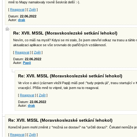
mně to Mapy namalovaly rovně šeskrát delší :-).
[
Reagovat
] [
Zpět
]
Datum:
22.06.2022
Autor:
drak
Re: XVII. MSSL (Moravskoslezské setkání lehokol)
Nevím, co máš na mysli? Kdysi se mi stalo, že jsem otevřel odkaz na trasu a táhlo
aktualizaci aplikace se vše srovnalo do patřičných vzdáleností.
[
Reagovat
] [
Zpět
]
Datum:
22.06.2022
Autor:
Papji
Re: XVII. MSSL (Moravskoslezské setkání lehokol)
Ve více o akci (záznam vložil Papji) máš pod :"tudy pojedu já", trasu startující
vracející. Přišlo mně to vtipné, tak jsem na to reagoval.
[
Reagovat
] [
Zpět
]
Datum:
22.06.2022
Autor:
drak
Re: XVII. MSSL (Moravskoslezské setkání lehokol)
Konečně jsem mohl změnit z "možná se dostaví" na "určitě dorazí". Čekatel nemůže jet
[
Reagovat
] [
Zpět
]