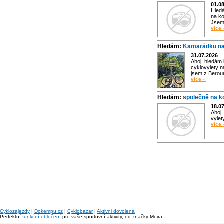
01.0
Hled
na ko
Jsem 
více 
Hledám:
Kamarádku na
31.07.2026
Ahoj, hledám
cyklovýlety n
jsem z Bero
více »
Hledám:
společně na k
18.0
Ahoj,
výlet
více 
Cyklozájezdy
|
Dokempu.cz
|
Cyklobazar
|
Aktivni dovolená
Perfektní
funkční oblečení
pro vaše sportovní aktivity, od značky Moira.