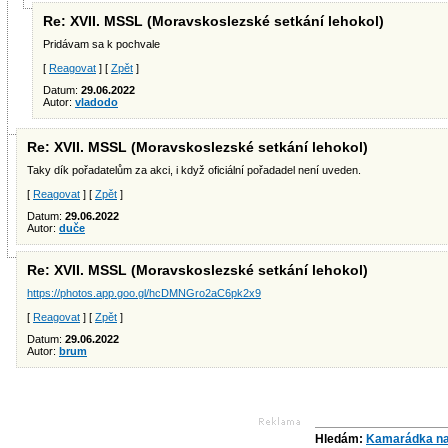
Re: XVII. MSSL (Moravskoslezské setkání lehokol)
Pridávam sa k pochvale
[
Reagovat
] [
Zpět
]
Datum:
29.06.2022
Autor:
vladodo
Re: XVII. MSSL (Moravskoslezské setkání lehokol)
Taky dík pořadatelům za akci, i když oficiální pořadadel není uveden.
[
Reagovat
] [
Zpět
]
Datum:
29.06.2022
Autor:
duče
Re: XVII. MSSL (Moravskoslezské setkání lehokol)
https://photos.app.goo.gl/hcDMNGro2aC6pk2x9
[
Reagovat
] [
Zpět
]
Datum:
29.06.2022
Autor:
brum
Hledám:
Kamarádka na