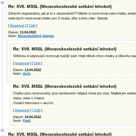
Re: XVII. MSSL (Moravskoslezské setkání lehokol)
Zdravím organizátory, jak je to s ubytováním?? Máme si rezervovat sami chatky anebo 
sebe bych rezervoval chatku pro 3 osoby. díky a lehu zdar- Standa
[
Reagovat
] [
Zpět
]
Datum:
13.04.2022
Autor:
Nezastavitelný-Standa
Re: XVII. MSSL (Moravskoslezské setkání lehokol)
Většinou si ubytování rezervuje každý sám. Hold někdo chce chatky a někomu sta
[
Reagovat
] [
Zpět
]
Datum:
13.04.2022
Autor:
duče
Re: XVII. MSSL (Moravskoslezské setkání lehokol)
Chatky jsou rezervovány, jsou domluvená i nějaká místa pro stan. Majiteli jen nahlas
stanu, nebo v chatce.
Ostatní informace v akcích.
[
Reagovat
] [
Zpět
]
Datum:
14.04.2022
Autor:
Papji
Re: XVII. MSSL (Moravskoslezské setkání lehokol)