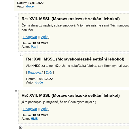
Datum:
17.01.2022
Autor:
duče
Re: XVII. MSSL (Moravskoslezské setkání lehokol)
Černá ďura už neplatí, spíše smogová. V tom ale nejsme sami. Těch smogový
bohužel.
[
Reagovat
] [
Zpět
]
Datum:
18.01.2022
Autor:
Papji
Re: XVII. MSSL (Moravskoslezské setkání lehokol)
Ale NHKG za to nemůže. Jsme nekuřácká fabrika, tam i komíny mají zak
[
Reagovat
] [
Zpět
]
Datum:
18.01.2022
Autor:
duče
Re: XVII. MSSL (Moravskoslezské setkání lehokol)
já to pochopila, je mi jasné, že do Čech byste nejeli :-)
[
Reagovat
] [
Zpět
]
Datum:
18.01.2022
Autor:
HMS