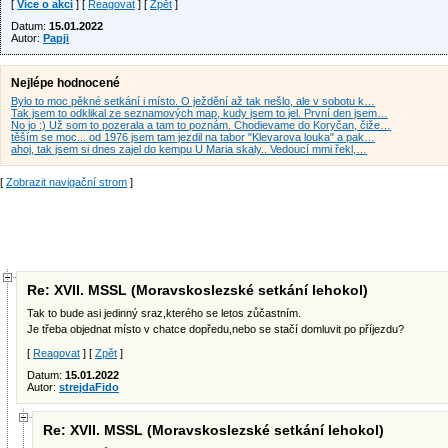
[
Více o akci
] [
Reagovat
] [
Zpět
]
Datum:
15.01.2022
Autor:
Papji
Nejlépe hodnocené
Bylo to moc pěkné setkání i místo. O ježdění až tak nešlo, ale v sobotu k…
Tak jsem to odklikal ze seznamových map, kudy jsem to jel. První den jsem…
No jo :) Už som to pozerala a tam to poznám. Chodievame do Koryčan, čiže…
těším se moc... od 1976 jsem tam jezdil na tabor "Klevarova louka" a pak…
ahoj, tak jsem si dnes zajel do kempu U Maria skaly.. Vedoucí mmi řekl,…
[
Zobrazit navigační strom
]
Re: XVII. MSSL (Moravskoslezské setkání lehokol)
Tak to bude asi jedinný sraz,kterého se letos zůčastním.
Je třeba objednat místo v chatce dopředu,nebo se stačí domluvit po příjezdu?
[
Reagovat
] [
Zpět
]
Datum:
15.01.2022
Autor:
strejdaFido
Re: XVII. MSSL (Moravskoslezské setkání lehokol)