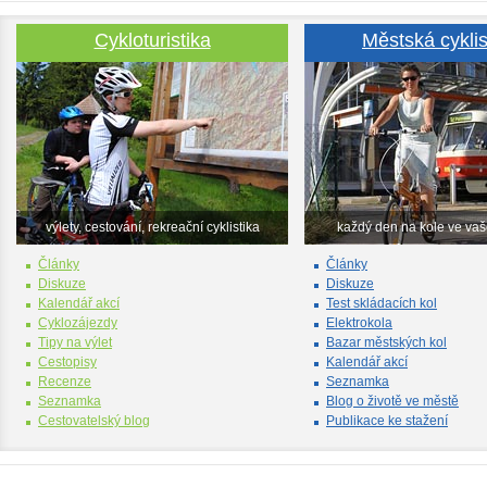
Cykloturistika
Městská cyklis
výlety, cestování, rekreační cyklistika
každý den na kole ve va
Články
Články
Diskuze
Diskuze
Kalendář akcí
Test skládacích kol
Cyklozájezdy
Elektrokola
Tipy na výlet
Bazar městských kol
Cestopisy
Kalendář akcí
Recenze
Seznamka
Seznamka
Blog o životě ve městě
Cestovatelský blog
Publikace ke stažení