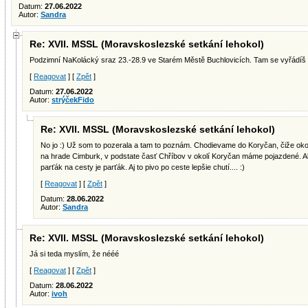
Datum:
27.06.2022
Autor:
Sandra
Re: XVII. MSSL (Moravskoslezské setkání lehokol)
Podzimní NaKolácký sraz 23.-28.9 ve Starém Městě Buchlovicích. Tam se vyřádíš a
[
Reagovat
] [
Zpět
]
Datum:
27.06.2022
Autor:
strýčekFido
Re: XVII. MSSL (Moravskoslezské setkání lehokol)
No jo :) Už som to pozerala a tam to poznám. Chodievame do Koryčan, čiže okol
na hrade Cimburk, v podstate časť Chříbov v okolí Koryčan máme pojazdené. Ale
parťák na cesty je parťák. Aj to pivo po ceste lepšie chutí.... :)
[
Reagovat
] [
Zpět
]
Datum:
28.06.2022
Autor:
Sandra
Re: XVII. MSSL (Moravskoslezské setkání lehokol)
Já si teda myslím, že nééé
[
Reagovat
] [
Zpět
]
Datum:
28.06.2022
Autor:
ivoh