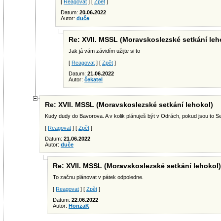
[
Reagovat
] [
Zpět
]
Datum:
20.06.2022
Autor:
duče
Re: XVII. MSSL (Moravskoslezské setkání leh
Jak já vám závidím užijte si to
[
Reagovat
] [
Zpět
]
Datum:
21.06.2022
Autor:
čekatel
Re: XVII. MSSL (Moravskoslezské setkání lehokol)
Kudy dudy do Bavorova. A v kolik plánuješ být v Odrách, pokud jsou to
[
Reagovat
] [
Zpět
]
Datum:
21.06.2022
Autor:
duče
Re: XVII. MSSL (Moravskoslezské setkání lehokol)
To začnu plánovat v pátek odpoledne.
[
Reagovat
] [
Zpět
]
Datum:
22.06.2022
Autor:
HonzaK