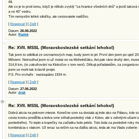
dá.
Ale co je to proti tomu, když je někdo zvyklý "za hranice všedních dnů" a jezdí taková
a ve 40° vedru.
Tím nemyslím lehké silničky, ale cestovatele natěžko.
[
Reagovat
] [
Zpět
]
Datum:
26.06.2022
Autor:
Radek
Re: XVII. MSSL (Moravskoslezské setkání lehokol)
Tak jsem to odklikal ze seznamových map, kudy jsem to jel. První den jsem po ujetí 
Městem. Netroufnul jsem si už motat se na Mohelničáku. Ani pak ráno druhý den, musel
314,8 km, (to zakufrování na Klokočov v tom není). Děkuji pořadatelům, za zorganizo
jsem se mohl tak krásně projet.
P.S. Pro vrchaře : nastoupáno 1934 m.
[
Reagovat
] [
Zpět
]
Datum:
27.06.2022
Autor:
drak
Re: XVII. MSSL (Moravskoslezské setkání lehokol)
Dobrá akcia na peknom mieste. Konečne som sa dostala aj inde ako na Pálavu, kde 
cesta trosku predĺžila a ledva sme stíhali posledný vlak z Kútov, ale s odretými ušami 
posledného). To teplo a kopečky na začiatku bolo peklo. Toto bola za posledné roky mo
kombinácia s vlakom. Už teraz sa teším sa na ďalšiu akciu, teda ak ma Vlado zoberie :
[
Reagovat
] [
Zpět
]