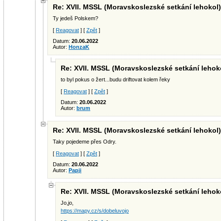
Re: XVII. MSSL (Moravskoslezské setkání lehokol)
Ty jedeš Polskem?
[
Reagovat
] [
Zpět
]
Datum:
20.06.2022
Autor:
HonzaK
Re: XVII. MSSL (Moravskoslezské setkání lehok
to byl pokus o žert...budu driftovat kolem řeky
[
Reagovat
] [
Zpět
]
Datum:
20.06.2022
Autor:
brum
Re: XVII. MSSL (Moravskoslezské setkání lehokol)
Taky pojedeme přes Odry.
[
Reagovat
] [
Zpět
]
Datum:
20.06.2022
Autor:
Papji
Re: XVII. MSSL (Moravskoslezské setkání lehok
Jo,jo,
https://mapy.cz/s/dobeluvojo