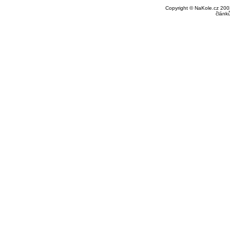
Copyright © NaKole.cz 2003
článk