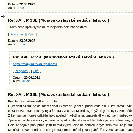
Datum:
22.06.2022
Autor:
drak
Re: XVII. MSSL (Moravskoslezské setkání lehokol)
Troch jsme upravily trasu, ať nejedem polnímy cestami.
[
Reagovat
] [
Zpět
]
Datum:
23.06.2022
Autor:
duče
Re: XVII. MSSL (Moravskoslezské setkání lehokol)
https://mapy.cz/s/cakepehemo
[
Reagovat
] [
Zpět
]
Datum:
23.06.2022
Autor:
duče
Re: XVII. MSSL (Moravskoslezské setkání lehokol)
Bylo to moc pěkné setkání i místo.
O ježdění až tak nešlo, ale v sobotu k večeru jsem si přidal ještě asi 60 km, trošku víc
u Radkova a nakonec by byla škoda vynechat Klokočov, když už jsme byli v Klokočův
Z kempu jsem dnes odjížděl jako poslední, většina asi zmizela dřív, než jsem vůbec vyl
Zpáteční cesta začala výjezdem na Spálov. Nedalo se odolat, když je tam úplně nový as
Dole se nějaká paní ptala, jestli to fakt vyjedu celé až nahoru. Když jsem řekl, že jo, tak
No dělá to 200 metrů na 2 km, jen na jednom místě je stoupání přes 20 %, asi tak maxi