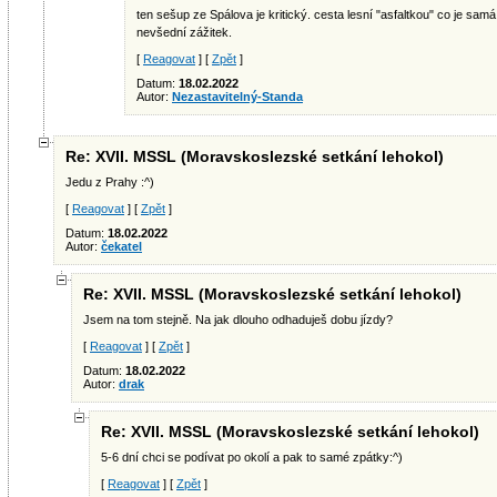
ten sešup ze Spálova je kritický. cesta lesní "asfaltkou" co je samá d
nevšední zážitek.
[
Reagovat
] [
Zpět
]
Datum:
18.02.2022
Autor:
Nezastavitelný-Standa
Re: XVII. MSSL (Moravskoslezské setkání lehokol)
Jedu z Prahy :^)
[
Reagovat
] [
Zpět
]
Datum:
18.02.2022
Autor:
čekatel
Re: XVII. MSSL (Moravskoslezské setkání lehokol)
Jsem na tom stejně. Na jak dlouho odhaduješ dobu jízdy?
[
Reagovat
] [
Zpět
]
Datum:
18.02.2022
Autor:
drak
Re: XVII. MSSL (Moravskoslezské setkání lehokol)
5-6 dní chci se podívat po okolí a pak to samé zpátky:^)
[
Reagovat
] [
Zpět
]