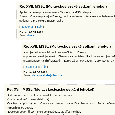
Re: XVII. MSSL (Moravskoslezské setkání lehokol)
Společná cesta po vlastní ose z Ostravy na MSSL ale platí.
A sraz v Ostravě plánují u Dakoty, hodina zatím neznámá. Ale s ohledem na
spěchat, a pro elektro tuplem. duče
[
Reagovat
] [
Zpět
]
Datum:
06.05.2022
Autor:
duče
Re: XVII. MSSL (Moravskoslezské setkání lehokol)
ahoj, jasně budu v 10 hodin na značkách u Dakoty..
odpoledne tam dojede má mBlanka s kamarádkou Radkou autem, jsou ještě 
srazu lehokol na jižní Moravě... Název už si nevybavuji... velký kemp, a v
[
Reagovat
] [
Zpět
]
Datum:
07.05.2022
Autor:
Nezastavitelný-Standa
Re: XVII. MSSL (Moravskoslezské setkání lehokol)
Do kempu jsem se zatím nedovolal, snad místo bude.
Kdyby ne, domů to není daleko :-)
Vzal bych to příští týden z Olomouce rovnou z práce. Dovolenou musím šetřit, nečeka
nepoužitelnou dobu).
Nepojedu severně jak minule do Budišova, ale přes Potštát.