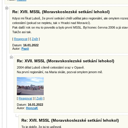
Re: XVII. MSSL (Moravskoslezské setkání lehokol)
Kdysi mi říkal Luboš, že první setkání chtěl udělat jako regionální, ale omylem roz
celostátní (pokud se nepletu, tak v Hradci nad Moravicí).
Pak další rok se mu to povedlo a bylo první MSSL. Byl konec června 2006 a já stavě
Takže asi tak.
[
Reagovat
] [
Zpět
]
Datum:
16.01.2022
Autor:
Papji
Re: XVII. MSSL (Moravskoslezské setkání lehokol)
2004 dělal Luboš cíleně celostátní sraz v Opavě.
Na první regionální, na Maria skále, pozval omylem jenom mě.
[
Reagovat
] [
Zpět
]
Datum:
16.01.2022
Autor:
HonzaK
Re: XVII. MSSL (Moravskoslezské setkání lehokol)
To je dobře, že jsi to upřesnil.