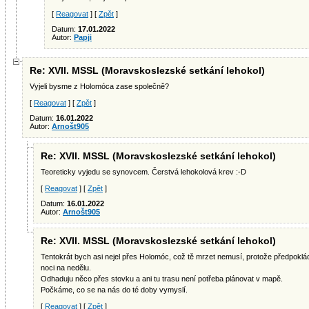
[
Reagovat
] [
Zpět
]
Datum:
17.01.2022
Autor:
Papji
Re: XVII. MSSL (Moravskoslezské setkání lehokol)
Vyjeli bysme z Holomóca zase společně?
[
Reagovat
] [
Zpět
]
Datum:
16.01.2022
Autor:
Arnošt905
Re: XVII. MSSL (Moravskoslezské setkání lehokol)
Teoreticky vyjedu se synovcem. Čerstvá lehokolová krev :-D
[
Reagovat
] [
Zpět
]
Datum:
16.01.2022
Autor:
Arnošt905
Re: XVII. MSSL (Moravskoslezské setkání lehokol)
Tentokrát bych asi nejel přes Holomóc, což tě mrzet nemusí, protože předpoklá
noci na nedělu.
Odhaduju něco přes stovku a ani tu trasu není potřeba plánovat v mapě.
Počkáme, co se na nás do té doby vymyslí.
[
Reagovat
] [
Zpět
]