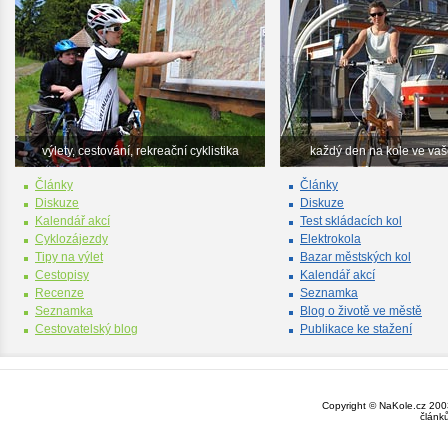
výlety, cestování, rekreační cyklistika
každý den na kole ve va
Články
Články
Diskuze
Diskuze
Kalendář akcí
Test skládacích kol
Cyklozájezdy
Elektrokola
Tipy na výlet
Bazar městských kol
Cestopisy
Kalendář akcí
Recenze
Seznamka
Seznamka
Blog o životě ve městě
Cestovatelský blog
Publikace ke stažení
Copyright © NaKole.cz 2003
článk