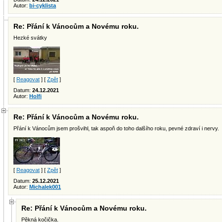
Autor:
bi-cyklista
Re: Přání k Vánocům a Novému roku.
Hezké svátky
[
Reagovat
] [
Zpět
]
Datum:
24.12.2021
Autor:
Holfi
Re: Přání k Vánocům a Novému roku.
Přání k Vánocům jsem prošvihl, tak aspoň do toho dalšího roku, pevné zdraví i nervy.
[
Reagovat
] [
Zpět
]
Datum:
25.12.2021
Autor:
Michalek001
Re: Přání k Vánocům a Novému roku.
Pěkná kočička.