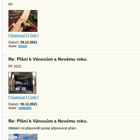
PF
[
Reagovat
] [
Zpět
]
Datum:
29.12.2021
Autor:
brum
Re: Přání k Vánocům a Novému roku.
PF 2022
[
Reagovat
] [
Zpět
]
Datum:
30.12.2021
Autor:
mildakh
Re: Přání k Vánocům a Novému roku.
Mildakh mi připomněl poslat připravené přání.