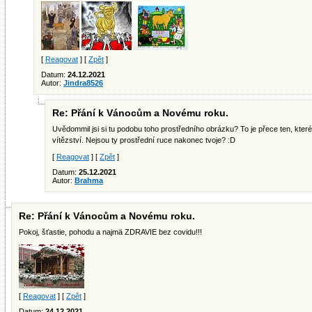
[
Reagovat
] [
Zpět
]
Datum:
24.12.2021
Autor:
Jindra8526
Re: Přání k Vánocům a Novému roku.
Uvědommil jsi si tu podobu toho prostředního obrázku? To je přece ten, které
vítězství. Nejsou ty prostřední ruce nakonec tvoje? :D
[
Reagovat
] [
Zpět
]
Datum:
25.12.2021
Autor:
Brahma
Re: Přání k Vánocům a Novému roku.
Pokoj, šťastie, pohodu a najmä ZDRAVIE bez covidu!!!
[
Reagovat
] [
Zpět
]
Datum:
24.12.2021