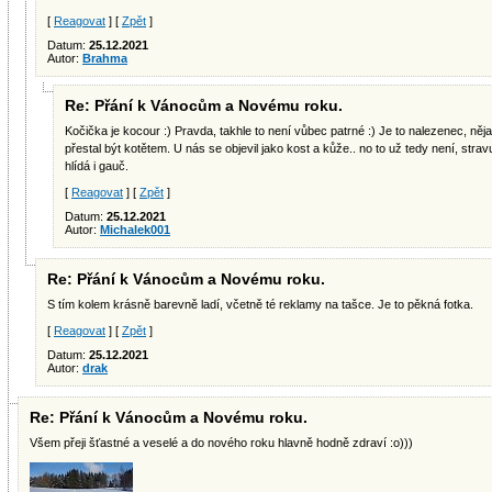
[
Reagovat
] [
Zpět
]
Datum:
25.12.2021
Autor:
Brahma
Re: Přání k Vánocům a Novému roku.
Kočička je kocour :) Pravda, takhle to není vůbec patrné :) Je to nalezenec, něj
přestal být kotětem. U nás se objevil jako kost a kůže.. no to už tedy není, str
hlídá i gauč.
[
Reagovat
] [
Zpět
]
Datum:
25.12.2021
Autor:
Michalek001
Re: Přání k Vánocům a Novému roku.
S tím kolem krásně barevně ladí, včetně té reklamy na tašce. Je to pěkná fotka.
[
Reagovat
] [
Zpět
]
Datum:
25.12.2021
Autor:
drak
Re: Přání k Vánocům a Novému roku.
Všem přeji šťastné a veselé a do nového roku hlavně hodně zdraví :o)))