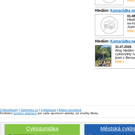
Hledám:
Kamarádka na
01.0
Hled
na ko
Jsem 
více 
Hledám:
Kamarádku na
31.07.2026
Ahoj, hledám
cyklovýlety n
jsem z Bero
více »
Cyklozájezdy
|
Dokempu.cz
|
Cyklobazar
|
Aktivni dovolená
Perfektní
funkční oblečení
pro vaše sportovní aktivity, od značky Moira.
Cykloturistika
Městská cyklis