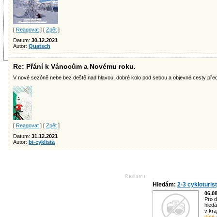
[
Reagovat
] [
Zpět
]
Datum:
30.12.2021
Autor:
Quatsch
Re: Přání k Vánocům a Novému roku.
V nové sezóně nebe bez deště nad hlavou, dobré kolo pod sebou a objevné cesty před
[
Reagovat
] [
Zpět
]
Datum:
31.12.2021
Autor:
bi-cyklista
Hledám:
2-3 cykloturis
06.0
Pro d
hledá
v kra
více 