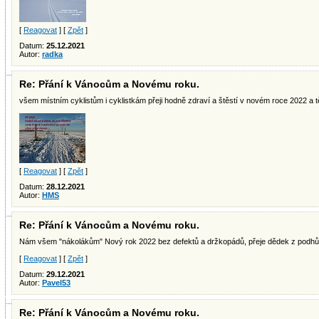
[
Reagovat
] [
Zpět
]
Datum:
25.12.2021
Autor:
radka
Re: Přání k Vánocům a Novému roku.
všem místním cyklistům i cyklistkám přeji hodně zdraví a štěstí v novém roce 2022 a
[
Reagovat
] [
Zpět
]
Datum:
28.12.2021
Autor:
HMS
Re: Přání k Vánocům a Novému roku.
Nám všem "nákolákům" Nový rok 2022 bez defektů a držkopádů, přeje dědek z podhůř
[
Reagovat
] [
Zpět
]
Datum:
29.12.2021
Autor:
Pavel53
Re: Přání k Vánocům a Novému roku.