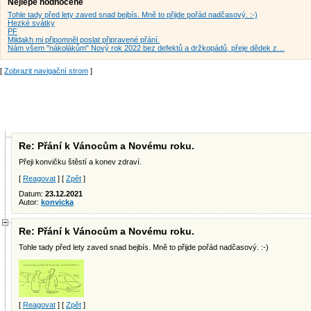
Nejlépe hodnocené
Tohle tady před lety zaved snad bejbís. Mně to přijde pořád nadčasový. :-)
Hezké svátky
PF
Mildakh mi připomněl poslat připravené přání.
Nám všem "nákolákům" Nový rok 2022 bez defektů a držkopádů, přeje dědek z…
[
Zobrazit navigační strom
]
Re: Přání k Vánocům a Novému roku.
Přeji konvičku štěstí a konev zdraví.
[
Reagovat
] [
Zpět
]
Datum:
23.12.2021
Autor:
konvicka
Re: Přání k Vánocům a Novému roku.
Tohle tady před lety zaved snad bejbís. Mně to přijde pořád nadčasový. :-)
[
Reagovat
] [
Zpět
]