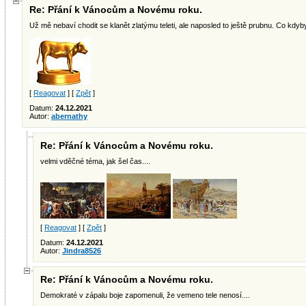
Re: Přání k Vánocům a Novému roku.
Už mě nebaví chodit se klanět zlatýmu teleti, ale naposled to ještě prubnu. Co kdyby 
[
Reagovat
] [
Zpět
]
Datum:
24.12.2021
Autor:
abernathy
Re: Přání k Vánocům a Novému roku.
velmi vděčné téma, jak šel čas....
[
Reagovat
] [
Zpět
]
Datum:
24.12.2021
Autor:
Jindra8526
Re: Přání k Vánocům a Novému roku.
Demokraté v zápalu boje zapomenuli, že vemeno tele nenosí....