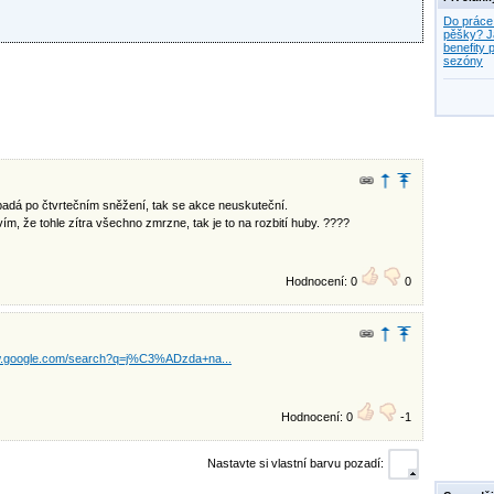
Do práce
pěšky? J
benefity p
sezóny
padá po čtvrtečním sněžení, tak se akce neuskuteční.
vím, že tohle zítra všechno zmrzne, tak je to na rozbití huby. ????
Hodnocení: 0
0
w.google.com/search?q=j%C3%ADzda+na...
Hodnocení: 0
-1
Nastavte si vlastní barvu pozadí: