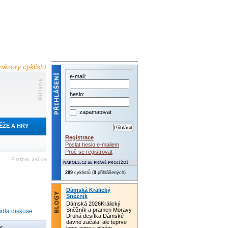
názory cyklistů
e-mail:
heslo:
zapamatovat
ĚŽE A HRY
Registrace
Poslat heslo e-mailem
Proč se registrovat
289
cyklistů (
9
přihlášených)
Dámská Králický
Sněžník
Dámská 2026Králický
Sněžník a pramen Moravy
idla diskuse
Druhá desítka Dámské
dávno začala, ale teprve
y: