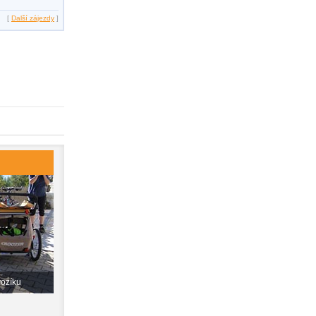
[
Další zájezdy
]
vozíku