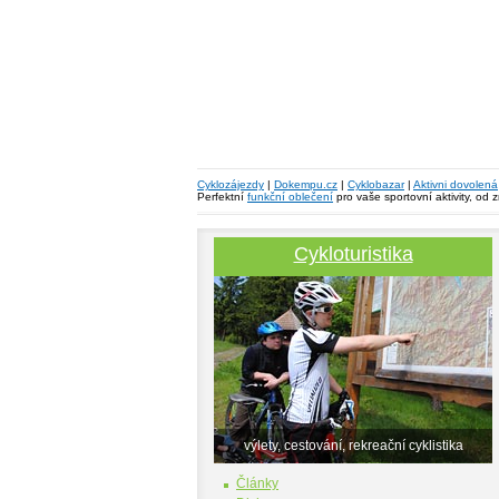
Cyklozájezdy
|
Dokempu.cz
|
Cyklobazar
|
Aktivni dovolená
Perfektní
funkční oblečení
pro vaše sportovní aktivity, od 
Cykloturistika
výlety, cestování, rekreační cyklistika
Články