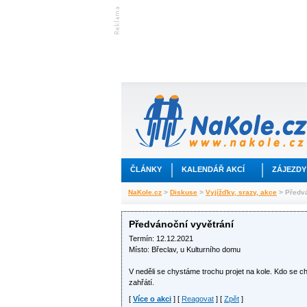
ČLÁNKY
KALENDÁŘ AKCÍ
ZÁJEZDY
NaKole.cz
>
Diskuse
>
Vyjížďky, srazy, akce
> Předvá
Předvánoční vyvětrání
Termín: 12.12.2021
Místo: Břeclav, u Kulturního domu
V neděli se chystáme trochu projet na kole. Kdo se c
zahřátí.
[
Více o akci
] [
Reagovat
] [
Zpět
]