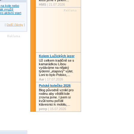
letos jsme v plném…
HMS
| 21.07.2026
 na kole nebo
ak využít
ro aktivní start
[
Další články
]
Kolem Lužických jezer
Už celkem tradičně se s
kamarádkou Líbou
vydáváme na nějaký
týdenní „etapový" výlet.
Loni to bylo Polsko,…
Aar
| 17.07.2026
Polské kolečko 2026
Blog původně vznikl pro
rodinu aby věděli kde
zrovna jsme. I jsem si
kvůli tomu pořídil
klávesnici k mobilu,…
petrp
| 15.07.2026