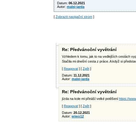
Datum:
06.12.2021
Autor:
malej-jarda
[
Zobrazit navigační strom
]
Re: Předvánoční vyvětrání
Vzhledem k tomu, jak to na vedlejších cestách vy
Stačila mi dnešní cesta z práce. A když si předsta
[
Reagovat
] [
Zpět
]
Datum:
11.12.2021
Autor:
malej-jarda
Re: Předvánoční vyvětrání
jízda na kole mi přináší velké potěšení
https://ww
[
Reagovat
] [
Zpět
]
Datum:
20.12.2021
Autor:
wiwo12