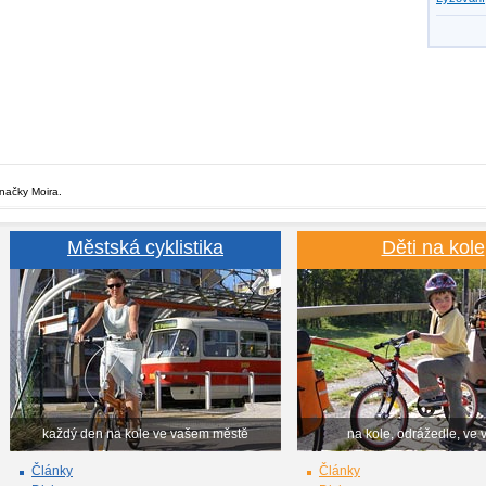
značky Moira.
Městská cyklistika
Děti na kole
každý den na kole ve vašem městě
na kole, odrážedle, ve 
Články
Články