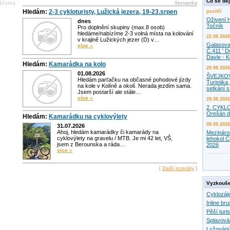
Co se děj
Seznamka
Hledám:
2-3 cykloturisty, Lužická jezera, 19-23.srpen
pozítří
Oživení H
dnes
Točník
Pro doplnění skupiny (max.8 osob)
hledáme/nabízíme 2-3 volná místa na kolování
22.08.2026
v krajině Lužických jezer (D) v…
Galasova
více »
Č.411 ' D
Davle - 
Hledám:
Kamarádka na kolo
29.08.2026
01.08.2026
ŠVEJKO
Hledám parťačku na občasné pohodové jízdy
Turistika,
na kole v Kolíně a okolí. Nerada jezdím sama.
setkání 
Jsem postarší ale stále…
více »
29.08.2026
2. CYKL
Orešán d
Hledám:
Kamarádku na cyklovýlety
09.09.2026
31.07.2026
Ahoj, hledám kamarádky či kamarády na
Mezináro
cyklovýlety na gravelu / MTB. Je mi 42 let, VŠ,
lehokol Č
jsem z Berounska a ráda…
2026
více »
[
Další inzeráty
]
Vyzkouše
Cyklozáj
Inline bru
Pěší turis
Splavová
Lyžování