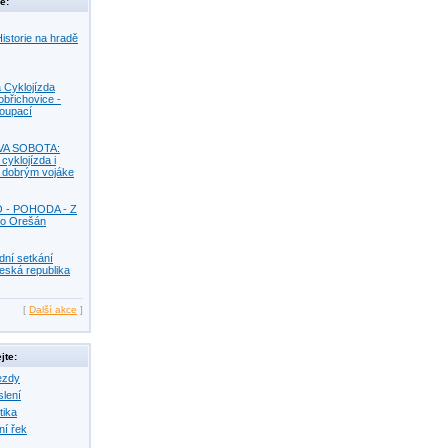
e:
istorie na hradě
 Cyklojízda
obřichovice -
Koupací
VA SOBOTA:
 cyklojízda i
s dobrým vojáke
O - POHODA - Z
o Orešán
dní setkání
eská republika
[
Další akce
]
jte:
ezdy
slení
tika
ní řek