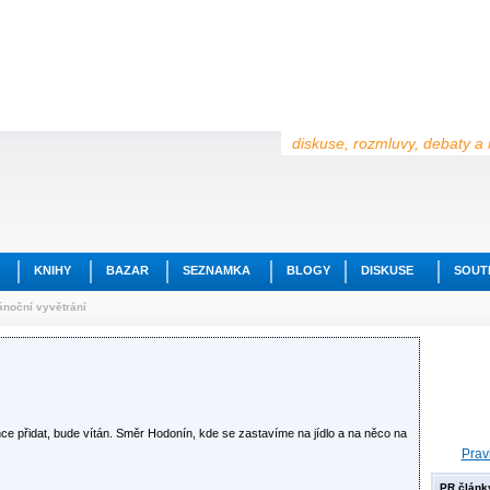
diskuse, rozmluvy, debaty a 
KNIHY
BAZAR
SEZNAMKA
BLOGY
DISKUSE
SOUT
noční vyvětrání
hce přidat, bude vítán. Směr Hodonín, kde se zastavíme na jídlo a na něco na
Prav
PR článk