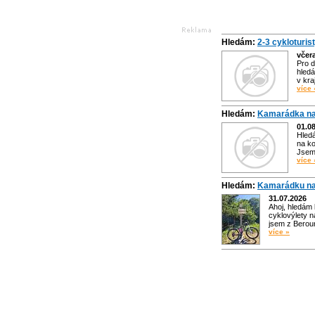
Hledám:
2-3 cykloturis
včer
Pro d
hledá
v kra
více 
Hledám:
Kamarádka na
01.0
Hled
na ko
Jsem 
více 
Hledám:
Kamarádku na
31.07.2026
Ahoj, hledám
cyklovýlety n
jsem z Bero
více »