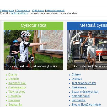
Cyklozájezdy
|
Dokempu.cz
|
Cyklobazar
|
Aktivni dovolená
Perfektní
funkční oblečení
pro vaše sportovní aktivity, od značky Moira.
Cykloturistika
Městská cyklis
výlety, cestování, rekreační cyklistika
každý den na kole ve va
Články
Články
Diskuze
Diskuze
Kalendář akcí
Test skládacích kol
Cyklozájezdy
Elektrokola
Tipy na výlet
Bazar městských kol
Cestopisy
Kalendář akcí
Recenze
Seznamka
Seznamka
Blog o životě ve městě