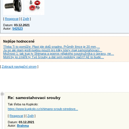
[
Reagovat
] [
Zpět
]
Datum:
03.12.2021
Autor:
542523
Nejlépe hodnocené
Třeba Ti to pomůže: Plast jde dolů snadno. Průměr límce je 20 mm,…
Ja se ale ptam jestli pujdou pouzit pro kliky ktery maji samostahovaci…
Možnost 1: tak kup ty Shimana a popros nějakého soustružníka o úpravu, ne…
Mohl by jsi změřit ty Tvé šrouby a dát sem podobný náčrt? Až to bude…
[
Zobrazit navigační strom
]
Re: samostahovaci srouby
Tak třeba na Kupkolo:
https://www.kupkolo.cz/shimano-sroub-stredove...
[
Reagovat
] [
Zpět
]
Datum:
03.12.2021
Autor:
Brahma