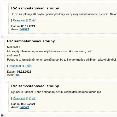
Re: samostahovaci srouby
Ja se ale ptam jestli pujdou pouzit pro kliky ktery maji samostahovaci system. Navic
[
Reagovat
] [
Zpět
]
Datum:
03.12.2021
Autor:
542523
Re: samostahovaci srouby
Možnost 1:
tak kup ty Shimana a popros nějakého soustružníka o úpravu, ne?
možnost 2:
Pokud je to jen průměr toho nákružku tak by to šlo ve vrtačce pilníkem, takových věcí 
[
Reagovat
] [
Zpět
]
Datum:
03.12.2021
Autor:
cibi
Re: samostahovaci srouby
Njn asi to udelam. Nebo sehnat soustruh, respektive nekoho kdoho ma.
[
Reagovat
] [
Zpět
]
Datum:
03.12.2021
Autor:
542523