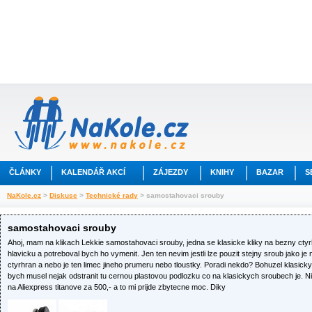
ČLÁNKY
KALENDÁŘ AKCÍ
ZÁJEZDY
KNIHY
BAZAR
S
NaKole.cz
>
Diskuse
>
Technické rady
> samostahovaci srouby
samostahovaci srouby
Ahoj, mam na klikach Lekkie samostahovaci srouby, jedna se klasicke kliky na bezny ct
hlavicku a potreboval bych ho vymenit. Jen ten nevim jestli lze pouzit stejny sroub jako j
ctyrhran a nebo je ten limec jineho prumeru nebo tloustky. Poradi nekdo? Bohuzel klasic
bych musel nejak odstranit tu cernou plastovou podlozku co na klasickych sroubech je. N
na Aliexpress titanove za 500,- a to mi prijde zbytecne moc. Diky