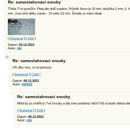
Re: samostahovaci srouby
Třeba Ti to pomůže: Plast jde dolů snadno. Průměr límce je 20 mm, tloušťka 2 mm, š. h
mm. Jsou dvě délky závitu - 15 nebo 22 mm. Šrouby tu mám oboje.
[
Reagovat
] [
Zpět
]
Datum:
03.12.2021
Autor:
iiki
Re: samostahovaci srouby
OK diky moc, to mi pomuze.
[
Reagovat
] [
Zpět
]
Datum:
06.12.2021
Autor:
542523
Re: samostahovaci srouby
Mohl by jsi změřit ty Tvé šrouby a dát sem podobný náčrt? Až to bude někdo hleda
[
Reagovat
] [
Zpět
]
Datum:
06.12.2021
Autor:
cibi