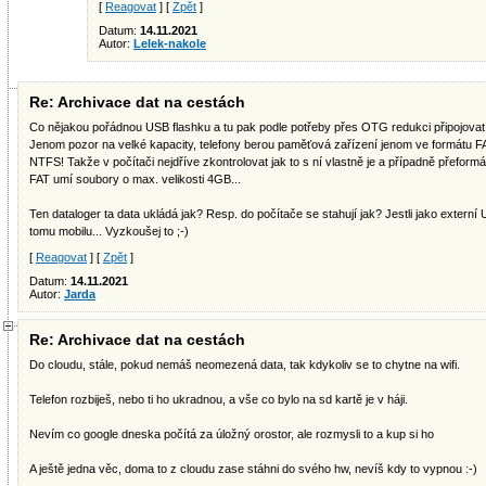
[
Reagovat
] [
Zpět
]
Datum:
14.11.2021
Autor:
Lelek-nakole
Re: Archivace dat na cestách
Co nějakou pořádnou USB flashku a tu pak podle potřeby přes OTG redukci připojovat 
Jenom pozor na velké kapacity, telefony berou paměťová zařízení jenom ve formátu FA
NTFS! Takže v počítači nejdříve zkontrolovat jak to s ní vlastně je a případně přeformá
FAT umí soubory o max. velikosti 4GB...
Ten dataloger ta data ukládá jak? Resp. do počítače se stahují jak? Jestli jako externí U
tomu mobilu... Vyzkoušej to ;-)
[
Reagovat
] [
Zpět
]
Datum:
14.11.2021
Autor:
Jarda
Re: Archivace dat na cestách
Do cloudu, stále, pokud nemáš neomezená data, tak kdykoliv se to chytne na wifi.
Telefon rozbiješ, nebo ti ho ukradnou, a vše co bylo na sd kartě je v háji.
Nevím co google dneska počítá za úložný orostor, ale rozmysli to a kup si ho
A ještě jedna věc, doma to z cloudu zase stáhni do svého hw, nevíš kdy to vypnou :-)