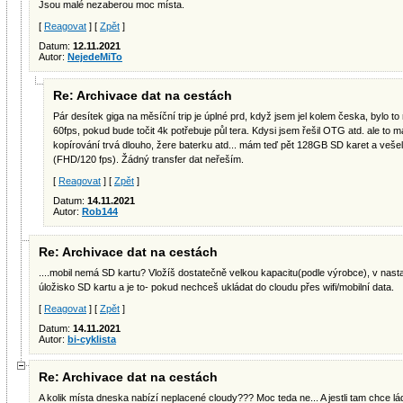
Jsou malé nezaberou moc místa.
[
Reagovat
] [
Zpět
]
Datum:
12.11.2021
Autor:
NejedeMiTo
Re: Archivace dat na cestách
Pár desítek giga na měsíční trip je úplné prd, když jsem jel kolem česka, bylo
60fps, pokud bude točit 4k potřebuje půl tera. Kdysi jsem řešil OTG atd. ale to m
kopírování trvá dlouho, žere baterku atd... mám teď pět 128GB SD karet a vešel 
(FHD/120 fps). Žádný transfer dat neřeším.
[
Reagovat
] [
Zpět
]
Datum:
14.11.2021
Autor:
Rob144
Re: Archivace dat na cestách
....mobil nemá SD kartu? Vložíš dostatečně velkou kapacitu(podle výrobce), v nas
úložisko SD kartu a je to- pokud nechceš ukládat do cloudu přes wifi/mobilní data.
[
Reagovat
] [
Zpět
]
Datum:
14.11.2021
Autor:
bi-cyklista
Re: Archivace dat na cestách
A kolik místa dneska nabízí neplacené cloudy??? Moc teda ne... A jestli tam chce ládo