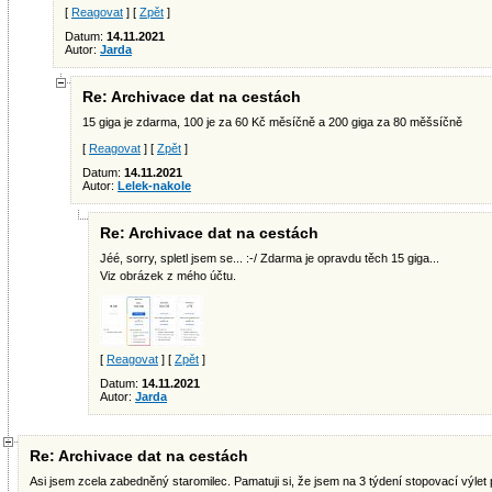
[
Reagovat
] [
Zpět
]
Datum:
14.11.2021
Autor:
Jarda
Re: Archivace dat na cestách
15 giga je zdarma, 100 je za 60 Kč měsíčně a 200 giga za 80 měšsíčně
[
Reagovat
] [
Zpět
]
Datum:
14.11.2021
Autor:
Lelek-nakole
Re: Archivace dat na cestách
Jéé, sorry, spletl jsem se... :-/ Zdarma je opravdu těch 15 giga...
Viz obrázek z mého účtu.
[
Reagovat
] [
Zpět
]
Datum:
14.11.2021
Autor:
Jarda
Re: Archivace dat na cestách
Asi jsem zcela zabedněný staromilec. Pamatuji si, že jsem na 3 týdení stopovací výlet p