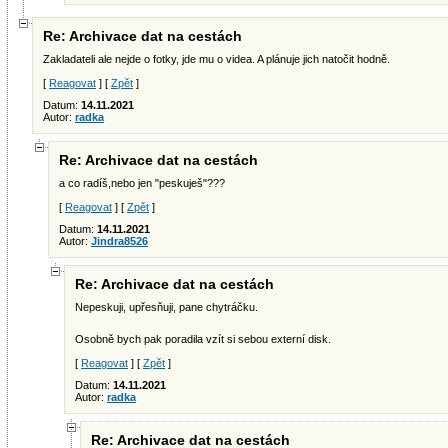
Re: Archivace dat na cestách
Zakladateli ale nejde o fotky, jde mu o videa. A plánuje jich natočit hodně.
[
Reagovat
] [
Zpět
]
Datum:
14.11.2021
Autor:
radka
Re: Archivace dat na cestách
a co radíš,nebo jen "peskuješ"???
[
Reagovat
] [
Zpět
]
Datum:
14.11.2021
Autor:
Jindra8526
Re: Archivace dat na cestách
Nepeskuji, upřesňuji, pane chytráčku.
Osobně bych pak poradila vzít si sebou externí disk.
[
Reagovat
] [
Zpět
]
Datum:
14.11.2021
Autor:
radka
Re: Archivace dat na cestách