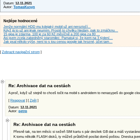
Datum:
12.11.2021
Autor:
TomasKusyn
Nejlépe hodnocené
Jenže normální HDD mu kdejaký mobil už ani neroztočí...
Když já to už ani jinak neumím. Prostě to chvilku hledám, pak to zmáčknu…
15 giga je zdarma, 100 je za 60 Kč měsíčně a 200 giga za 80 …
Asi jsem zcela zabedněný staromilec. Pamatuji si, že jsem na 3 týdení…
Jak psal někdo výše, není to s tou cenou google tak hrozné, účet tam…
[
Zobrazit navigační strom
]
Re: Archivace dat na cestách
A proč, když už stejně to chceš točit na mobil s androidem to nenasypeš do google cl
[
Reagovat
] [
Zpět
]
Datum:
12.11.2021
Autor:
petrp
Re: Archivace dat na cestách
Přesně tak, na ten měsíc si sežeň SIM kartu s pár desítek GB dat a máš vystaráno
K tomu několik FLASH disků, ty můžeš průběžně posílat domů poštou. Dneska jse