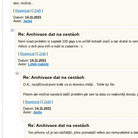
den, možná...
[
Reagovat
] [
Zpět
]
Datum:
14.11.2021
Autor:
Jarda
Re: Archivace dat na cestách
Není snad problém si zaplatit 100 giga a to určitě bohatě stačí a tak drahé to n
měsíc o dvě piva míň a máš to zadarmo :-)
[
Reagovat
] [
Zpět
]
Datum:
14.11.2021
Autor:
Lelek-nakole
Re: Archivace dat na cestách
O.K., nezjišťoval jsem kolik za to dneska chtějí... Tohle by šlo.
Potom ale možná nastává další problém jak tam ta data co nejlevnějí dostat, př
[
Reagovat
] [
Zpět
]
Datum:
14.11.2021
Autor:
Jarda
Re: Archivace dat na cestách
Ten přenos už je asi složitější, přes pomalejší wifinu asi nemyslitelné a d