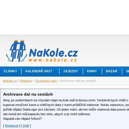
ČLÁNKY
KALENDÁŘ AKCÍ
ZÁJEZDY
KNIHY
BAZAR
S
NaKole.cz
>
Diskuse
>
Technické rady
> Archivace dat na cestách
Archivace dat na cestách
Ahoj, po sedmi letech se chystám objet na kole naši krásnou zemi. Tentokrát bych chtěl 
kupovat množství karet a chtěl bych data z karet průběžně stahovat. Noťas nepovezu, pou
pořídit nějaký DataLoger pro záznam. Už jeden mám, ale ten může stahovat data pouze do
dat nemá ten můj kapacitu bez toho, abych si je mohl stáhnout.
Napadá vás nějaké řešení?
[
Reagovat
] [
Zpět
]