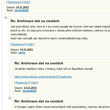
[
Reagovat
] [
Zpět
]
Datum:
14.11.2021
Autor:
Jindra8526
Re: Archivace dat na cestách
Jak psal někdo výše, není to s tou cenou google tak hrozné, účet tam stejně nejsp
právě ta věc, že data jsou schována v cloudu před zničením telefonu, zatímco se 
velmi důležitá.
Když nás vykradli, tak vlastně to nejvíc nenahraditelné byly fotky.
[
Reagovat
] [
Zpět
]
Datum:
14.11.2021
Autor:
petrp
Re: Archivace dat na cestách
Já takhle nepřišel o fotky z Andory, když mě ve Španělsku okradli
https://www.nakole.cz/blog/zobraz/570-ladrones
[
Reagovat
] [
Zpět
]
Datum:
14.11.2021
Autor:
Jindra8526
Re: Archivace dat na cestách
U Google s jejich účtem cloud samozřejmě máš automaticky, zdarma, ale jenom