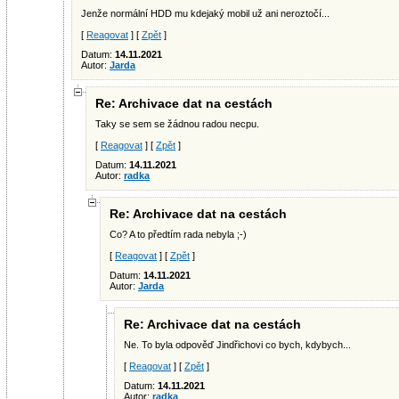
Jenže normální HDD mu kdejaký mobil už ani neroztočí...
[
Reagovat
] [
Zpět
]
Datum:
14.11.2021
Autor:
Jarda
Re: Archivace dat na cestách
Taky se sem se žádnou radou necpu.
[
Reagovat
] [
Zpět
]
Datum:
14.11.2021
Autor:
radka
Re: Archivace dat na cestách
Co? A to předtím rada nebyla ;-)
[
Reagovat
] [
Zpět
]
Datum:
14.11.2021
Autor:
Jarda
Re: Archivace dat na cestách
Ne. To byla odpověď Jindřichovi co bych, kdybych...
[
Reagovat
] [
Zpět
]
Datum:
14.11.2021
Autor:
radka