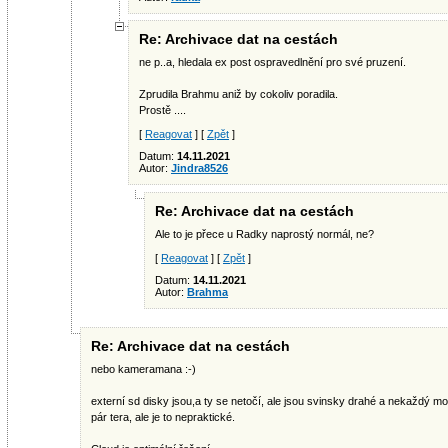
Re: Archivace dat na cestách
ne p..a, hledala ex post ospravedlnění pro své pruzení.
Zprudila Brahmu aniž by cokoliv poradila.
Prostě ....
[
Reagovat
] [
Zpět
]
Datum:
14.11.2021
Autor:
Jindra8526
Re: Archivace dat na cestách
Ale to je přece u Radky naprostý normál, ne?
[
Reagovat
] [
Zpět
]
Datum:
14.11.2021
Autor:
Brahma
Re: Archivace dat na cestách
nebo kameramana :-)
externí sd disky jsou,a ty se netočí, ale jsou svinsky drahé a nekaždý m
pár tera, ale je to nepraktické.