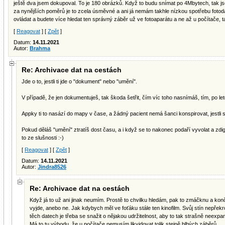
ještě dva jsem dokupoval. To je 180 obrázků. Když to budu snímat po 4Mbytech, tak 
za nynějších poměrů je to zcela úsměvné a ani já nemám takhle nízkou spotřebu fotoda
ovládat a budete více hledat ten správný záběr už ve fotoaparátu a ne až u počítače, ta
[
Reagovat
] [
Zpět
]
Datum:
14.11.2021
Autor:
Brahma
Re: Archivace dat na cestách
Jde o to, jestli ti jde o "dokument" nebo "umění".
V případě, že jen dokumentuješ, tak škoda šetřit, čím víc toho nasnímáš, tím, po le
Appky ti to nasází do mapy v čase, a žádný pacient nemá šanci konspirovat, jestli si
Pokud děláš "umění" ztratíš dost času, a i když se to nakonec podaří vyvolat a zdigit
to ze slušnosti :-)
[
Reagovat
] [
Zpět
]
Datum:
14.11.2021
Autor:
Jindra8526
Re: Archivace dat na cestách
Když já to už ani jinak neumím. Prostě to chvilku hledám, pak to zmáčknu a ko
vyjde, anebo ne. Jak kdybych měl ve foťáku stále ten kinofilm. Svůj stín nepřekro
těch datech je třeba se snažit o nějakou udržitelnost, aby to tak strašně neexpa
Má to tu výhodu, že u počítače nemusím likvidovat tolik stejně blbých záběrů.