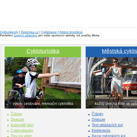
Cyklozájezdy
|
Dokempu.cz
|
Cyklobazar
|
Aktivni dovolená
Perfektní
funkční oblečení
pro vaše sportovní aktivity, od značky Moira.
Cykloturistika
Městská cyklis
výlety, cestování, rekreační cyklistika
každý den na kole ve va
Články
Články
Diskuze
Diskuze
Kalendář akcí
Test skládacích kol
Cyklozájezdy
Elektrokola
Tipy na výlet
Bazar městských kol