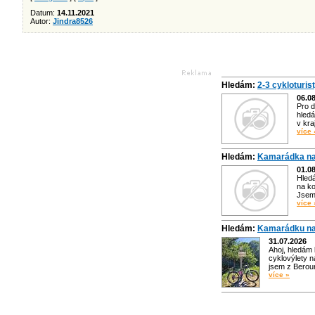
Datum:
14.11.2021
Autor:
Jindra8526
Hledám:
2-3 cykloturis
06.0
Pro d
hledá
v kra
více 
Hledám:
Kamarádka na
01.0
Hled
na ko
Jsem 
více 
Hledám:
Kamarádku na
31.07.2026
Ahoj, hledám
cyklovýlety n
jsem z Bero
více »