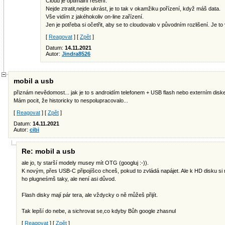
Cloud je optimální řešení.
Nejde ztratit,nejde ukrást, je to tak v okamžiku pořízení, když máš data.
Vše vidím z jakéhokoliv on-line zařízení.
Jen je potřeba si očetřit, aby se to cloudovalo v původním rozlišení. Je to ví
[
Reagovat
] [
Zpět
]
Datum:
14.11.2021
Autor:
Jindra8526
mobil a usb
přiznám nevědomost... jak je to s androidím telefonem + USB flash nebo externím dis
Mám pocit, že historicky to nespolupracovalo...
[
Reagovat
] [
Zpět
]
Datum:
14.11.2021
Autor:
cibi
Re: mobil a usb
ale jo, ty starší modely musey mít OTG (googluj :-)).
K novým, přes USB-C připojíšco chceš, pokud to zvládá napájet. Ale k HD disku s
ho plugneśmš taky, ale není asi důvod.
Flash disky mají pár tera, ale vždycky o ně můžeš přijít.
Tak lepší do nebe, a sichrovat se,co kdyby Bůh google zhasnul
[
Reagovat
] [
Zpět
]