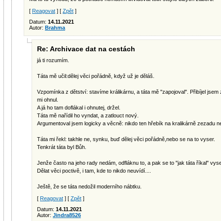
[
Reagovat
] [
Zpět
]
Datum:
14.11.2021
Autor:
Brahma
Re: Archivace dat na cestách
já ti rozumím.
Táta mě učil:dělej věci pořádně, když už je děláš.
Vzpomínka z dětství: stavíme králikárnu, a táta mě "zapojoval". Přibíjel jse
mi ohnul.
A já ho tam doflákal i ohnutej, držel.
Táta mě nařídil ho vyndat, a zatlouct nový.
Argumentoval jsem logicky a věcně: nikdo ten hřebík na kralikárně zezadu neu
Táta mi řekl: takhle ne, synku, buď dělej věci pořádně,nebo se na to vyser.
Tenkrát táta byl Bůh.
Jenže často na jeho rady nedám, odfláknu to, a pak se to "jak táta říkal" vys
Dělat věci poctivě, i tam, kde to nikdo neuvídí....
Ještě, že se táta nedožil moderního nábtku.
[
Reagovat
] [
Zpět
]
Datum:
14.11.2021
Autor:
Jindra8526