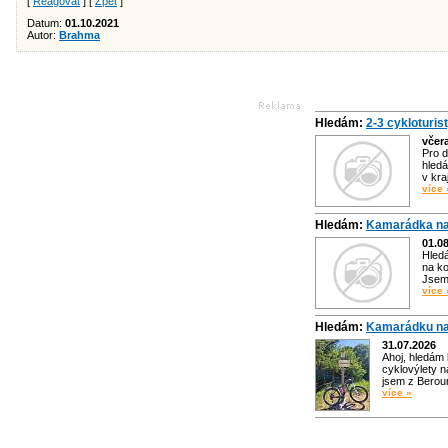
[
Reagovat
] [
Zpět
]
Datum:
01.10.2021
Autor:
Brahma
Hledám:
2-3 cykloturis
včer
Pro d
hledá
v kra
více 
Hledám:
Kamarádka na
01.0
Hled
na ko
Jsem 
více 
Hledám:
Kamarádku na
31.07.2026
Ahoj, hledám
cyklovýlety n
jsem z Bero
více »