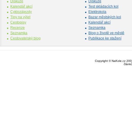
Diskuze
Diskuze
Kalendář akcí
Test skládacích kol
Cyklozájezdy
Elektrokola
Tipy na výlet
Bazar městských kol
Cestopisy
Kalendář akcí
Recenze
Seznamka
Seznamka
Blog o životě ve městě
Cestovatelský blog
Publikace ke stažení
Copyright © NaKole.cz 2003
článk