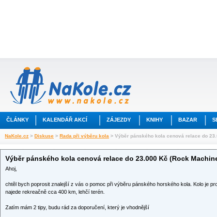
ČLÁNKY
KALENDÁŘ AKCÍ
ZÁJEZDY
KNIHY
BAZAR
S
NaKole.cz
>
Diskuse
>
Rada při výběru kola
> Výběr pánského kola cenová relace do 23
Výběr pánského kola cenová relace do 23.000 Kč (Rock Machine
Ahoj,
chtěl bych poprosit znalejší z vás o pomoc při výběru pánského horského kola. Kolo je pr
najede rekreačně cca 400 km, lehčí terén.
Zatím mám 2 tipy, budu rád za doporučení, který je vhodnější