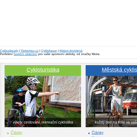
Cyklozájezdy
|
Dokempu.cz
|
Cyklobazar
|
Aktivni dovolená
Perfektní
funkční oblečení
pro vaše sportovní aktivity, od značky Moira.
Cykloturistika
Městská cyklis
výlety, cestování, rekreační cyklistika
každý den na kole ve va
Články
Články