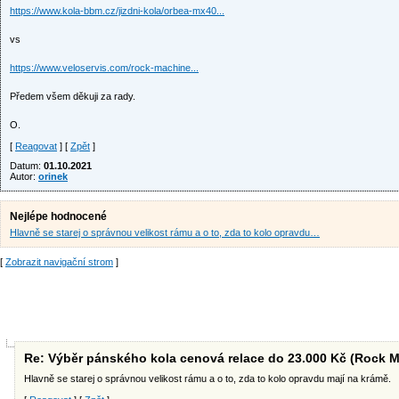
https://www.kola-bbm.cz/jizdni-kola/orbea-mx40...
vs
https://www.veloservis.com/rock-machine...
Předem všem děkuji za rady.
O.
[
Reagovat
] [
Zpět
]
Datum:
01.10.2021
Autor:
orinek
Nejlépe hodnocené
Hlavně se starej o správnou velikost rámu a o to, zda to kolo opravdu…
[
Zobrazit navigační strom
]
Re: Výběr pánského kola cenová relace do 23.000 Kč (Rock 
Hlavně se starej o správnou velikost rámu a o to, zda to kolo opravdu mají na krámě.