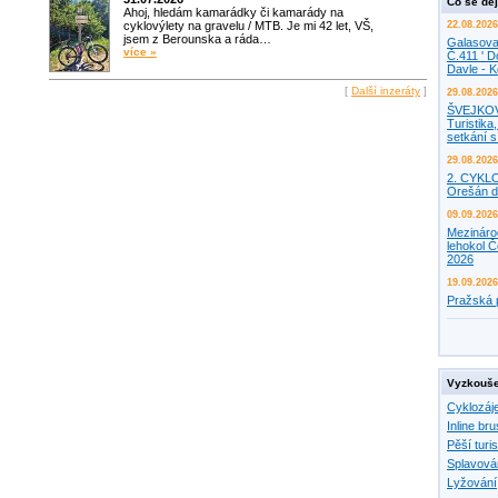
Co se děj
Ahoj, hledám kamarádky či kamarády na
cyklovýlety na gravelu / MTB. Je mi 42 let, VŠ,
22.08.2026
jsem z Berounska a ráda…
Galasova
více »
Č.411 ' D
Davle - 
[
Další inzeráty
]
29.08.2026
ŠVEJKO
Turistika,
setkání 
29.08.2026
2. CYKL
Orešán d
09.09.2026
Mezináro
lehokol Č
2026
19.09.2026
Pražská 
Vyzkouše
Cyklozáj
Inline bru
Pěší turis
Splavová
Lyžování