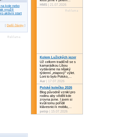
letos jsme v plném…
HMS
| 21.07.2026
 na kole nebo
ak využít
ro aktivní start
[
Další články
]
Kolem Lužických jezer
Už celkem tradičně se s
kamarádkou Líbou
vydáváme na nějaký
týdenní „etapový" výlet.
Loni to bylo Polsko,…
Aar
| 17.07.2026
Polské kolečko 2026
Blog původně vznikl pro
rodinu aby věděli kde
zrovna jsme. I jsem si
kvůli tomu pořídil
klávesnici k mobilu,…
petrp
| 15.07.2026