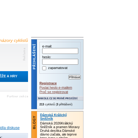
názory cyklistů
e-mail:
heslo:
zapamatovat
ĚŽE A HRY
Registrace
Poslat heslo e-mailem
Proč se registrovat
213
cyklistů (
3
přihlášení)
Dámská Králický
Sněžník
Dámská 2026Králický
Sněžník a pramen Moravy
idla diskuse
Druhá desítka Dámské
dávno začala, ale teprve
y: