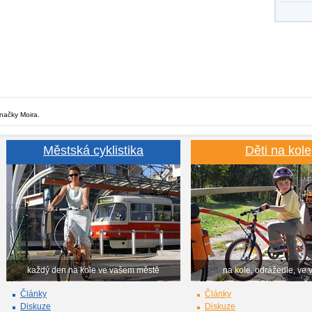
značky Moira.
Městská cyklistika
Děti na kole
každý den na kole ve vašem městě
na kole, odrážedle, ve 
Články
Články
Diskuze
Diskuze