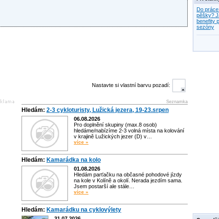
Do práce
pěšky? J
benefity p
sezóny
Nastavte si vlastní barvu pozadí:
Seznamka
Hledám:
2-3 cykloturisty, Lužická jezera, 19-23.srpen
06.08.2026
Pro doplnění skupiny (max.8 osob)
hledáme/nabízíme 2-3 volná místa na kolování
v krajině Lužických jezer (D) v…
více »
Hledám:
Kamarádka na kolo
01.08.2026
Hledám parťačku na občasné pohodové jízdy
na kole v Kolíně a okolí. Nerada jezdím sama.
Jsem postarší ale stále…
více »
Hledám:
Kamarádku na cyklovýlety
31.07.2026