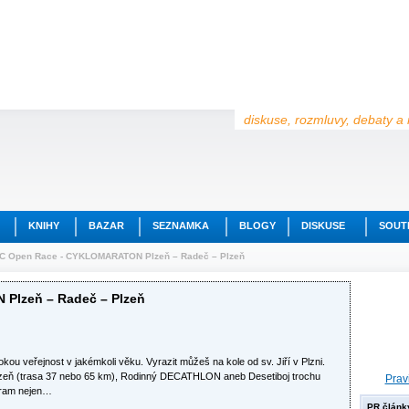
diskuse, rozmluvy, debaty a 
KNIHY
BAZAR
SEZNAMKA
BLOGY
DISKUSE
SOUT
C Open Race - CYKLOMARATON Plzeň – Radeč – Plzeň
Plzeň – Radeč – Plzeň
u veřejnost v jakémkoli věku. Vyrazit můžeš na kole od sv. Jiří v Plzni.
ň (trasa 37 nebo 65 km), Rodinný DECATHLON aneb Desetiboj trochu
Prav
gram nejen…
PR článk