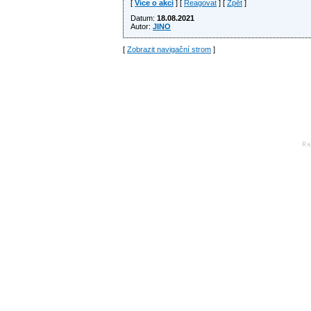
[
Více o akci
] [
Reagovat
] [
Zpět
]
Datum:
18.08.2021
Autor:
JINO
[
Zobrazit navigační strom
]