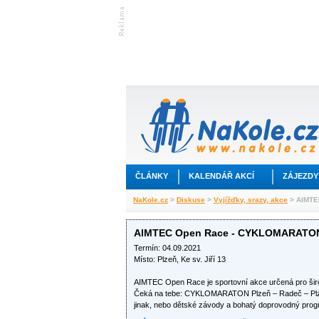
ČLÁNKY
KALENDÁŘ AKCÍ
ZÁJEZDY
NaKole.cz
>
Diskuse
>
Vyjížďky, srazy, akce
> AIMTE
AIMTEC Open Race - CYKLOMARATON 
Termín: 04.09.2021
Místo: Plzeň, Ke sv. Jiří 13
AIMTEC Open Race je sportovní akce určená pro široko
Čeká na tebe: CYKLOMARATON Plzeň – Radeč – Plze
jinak, nebo dětské závody a bohatý doprovodný pro