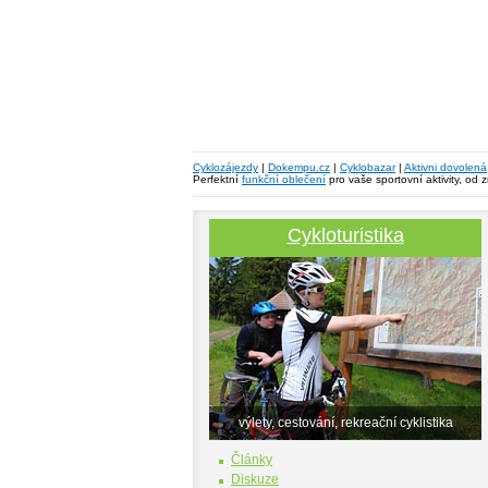
Cyklozájezdy
|
Dokempu.cz
|
Cyklobazar
|
Aktivni dovolená
Perfektní
funkční oblečení
pro vaše sportovní aktivity, od 
Cykloturistika
výlety, cestování, rekreační cyklistika
Články
Diskuze