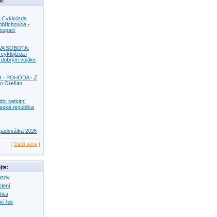
e:
 Cyklojízda
obřichovice -
Koupací
VA SOBOTA:
 cyklojízda i
s dobrým vojáke
O - POHODA - Z
o Orešán
dní setkání
eská republika
padesátka 2026
[
Další akce
]
jte:
ezdy
slení
tika
ní řek