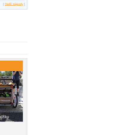
[
Další zájezdy
]
vozíku