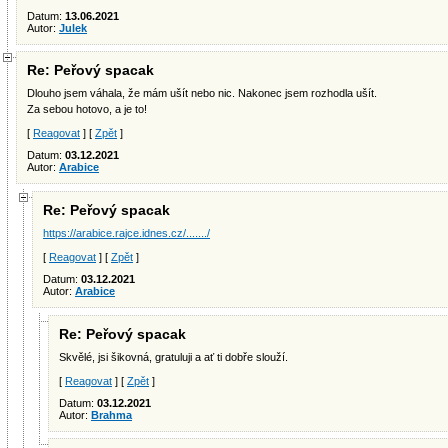
Datum:
13.06.2021
Autor:
Julek
Re: Peřový spacak
Dlouho jsem váhala, že mám ušít nebo nic. Nakonec jsem rozhodla ušít.
Za sebou hotovo, a je to!
[
Reagovat
] [
Zpět
]
Datum:
03.12.2021
Autor:
Arabice
Re: Peřový spacak
https://arabice.rajce.idnes.cz/......./
[
Reagovat
] [
Zpět
]
Datum:
03.12.2021
Autor:
Arabice
Re: Peřový spacak
Skvělé, jsi šikovná, gratuluji a ať ti dobře slouží.
[
Reagovat
] [
Zpět
]
Datum:
03.12.2021
Autor:
Brahma