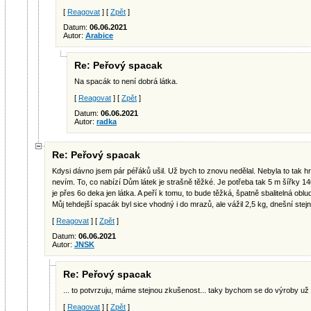
[
Reagovat
] [
Zpět
]
Datum:
06.06.2021
Autor:
Arabice
Re: Peřový spacak
Na spacák to není dobrá látka.
[
Reagovat
] [
Zpět
]
Datum:
06.06.2021
Autor:
radka
Re: Peřový spacak
Kdysi dávno jsem pár péřáků ušil. Už bych to znovu nedělal. Nebyla to tak h
nevím. To, co nabízí Dům látek je strašně těžké. Je potřeba tak 5 m šířky 140
je přes 6o deka jen látka. A peří k tomu, to bude těžká, špatně sbalitelná oblu
Můj tehdejší spacák byl sice vhodný i do mrazů, ale vážil 2,5 kg, dnešní stej
[
Reagovat
] [
Zpět
]
Datum:
06.06.2021
Autor:
JNSK
Re: Peřový spacak
... to potvrzuju, máme stejnou zkušenost... taky bychom se do výroby už d
[
Reagovat
] [
Zpět
]