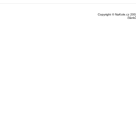
Copyright © NaKole.cz 2003
článk