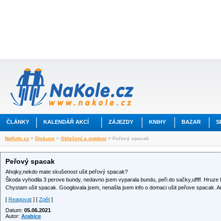
ČLÁNKY
KALENDÁŘ AKCÍ
ZÁJEZDY
KNIHY
BAZAR
S
NaKole.cz
>
Diskuse
>
Oblečení a outdoor
> Peřový spacak
Peřový spacak
Ahojky,nekdo mate skušenost ušit peřový spacak?
Škoda vyhodila 3 perove bundy, nedavno jsem vyparala bundu, peři do sačky,uffff. Hruze lit
Chystam ušit spacak. Googlovala jsem, nenašla jsem info o domaci ušit peřove spacak. Ano 
[
Reagovat
] [
Zpět
]
Datum:
05.06.2021
Autor:
Arabice