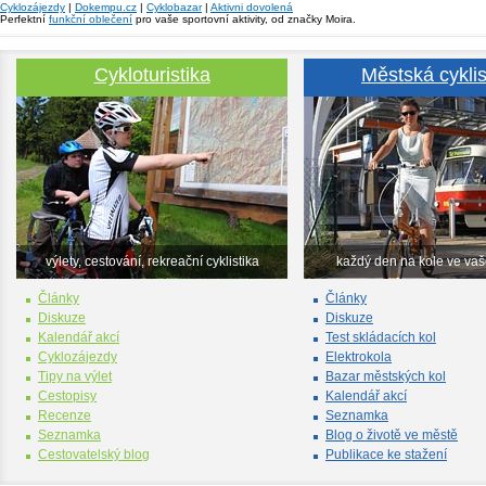
Cyklozájezdy
|
Dokempu.cz
|
Cyklobazar
|
Aktivni dovolená
Perfektní
funkční oblečení
pro vaše sportovní aktivity, od značky Moira.
Cykloturistika
Městská cyklis
výlety, cestování, rekreační cyklistika
každý den na kole ve va
Články
Články
Diskuze
Diskuze
Kalendář akcí
Test skládacích kol
Cyklozájezdy
Elektrokola
Tipy na výlet
Bazar městských kol
Cestopisy
Kalendář akcí
Recenze
Seznamka
Seznamka
Blog o životě ve městě
Cestovatelský blog
Publikace ke stažení