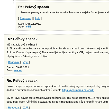
Re: Peřový spacak
... latku na perovy spacak jsme kupovali v Trutnove v nejake firme, jmenoval
[
Reagovat
] [
Zpět
]
Datum:
06.12.2021
Autor:
vlli2
Re: Peřový spacak
Mě napadly dvě možnosti:
1. Zkusit někde na bazos.cz nebo podobných sehnat za pár korun nějaký starý slehlý s
2. firma Condor (spacaky.cz) šila a snad ještě šije spacáky v ČR, co jim zkusit napsat, 
zbytky té šusťákoviny, co z ní šijou...
[
Reagovat
] [
Zpět
]
Datum:
09.06.2021
Autor:
evcas
Re: Peřový spacak
Pokud jsi opravdu pochopila, že spacák ne ale radši pokrývky na spaní pak dej do goog
Jeden z prvních nereklamních odkazů je tento
https://peri-mares.cz/cenik
My to kdysi dávno takto zrealizovali u pojízdné čistírny co se jednou za 1/2 roku obj
deky padl jeden ručně šitý spacák, co nikdo vzhledem k jeho váze nechtěl nikam vozit 
[
Reagovat
] [
Zpět
]