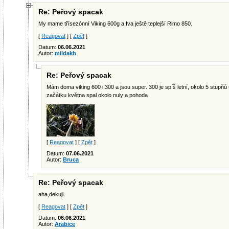
Re: Peřový spacak
My mame třísezónní Viking 600g a Iva ještě teplejší Rimo 850.
[
Reagovat
] [
Zpět
]
Datum:
06.06.2021
Autor:
mildakh
Re: Peřový spacak
Mám doma viking 600 i 300 a jsou super. 300 je spíš letní, okolo 5 stupňů
začátku května spal okolo nuly a pohoda
[
Reagovat
] [
Zpět
]
Datum:
07.06.2021
Autor:
Bruca
Re: Peřový spacak
aha,dekuji.
[
Reagovat
] [
Zpět
]
Datum:
06.06.2021
Autor:
Arabice