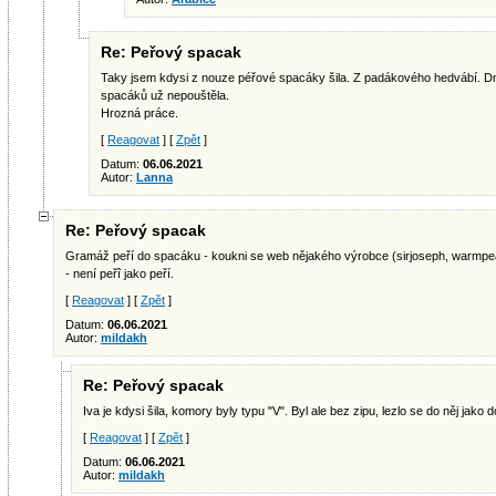
Re: Peřový spacak
Taky jsem kdysi z nouze péřové spacáky šila. Z padákového hedvábí. Dne
spacáků už nepouštěla.
Hrozná práce.
[
Reagovat
] [
Zpět
]
Datum:
06.06.2021
Autor:
Lanna
Re: Peřový spacak
Gramáž peří do spacáku - koukni se web nějakého výrobce (sirjoseph, warmpeac
- není peřî jako peří.
[
Reagovat
] [
Zpět
]
Datum:
06.06.2021
Autor:
mildakh
Re: Peřový spacak
Iva je kdysi šila, komory byly typu "V". Byl ale bez zipu, lezlo se do něj jako d
[
Reagovat
] [
Zpět
]
Datum:
06.06.2021
Autor:
mildakh