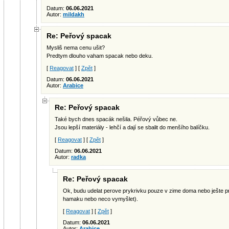
Datum:
06.06.2021
Autor:
mildakh
Re: Peřový spacak
Mysliš nema cenu ušit?
Predtym dlouho vaham spacak nebo deku.
[
Reagovat
] [
Zpět
]
Datum:
06.06.2021
Autor:
Arabice
Re: Peřový spacak
Také bych dnes spacák nešila. Péřový vůbec ne.
Jsou lepší materiály - lehčí a dají se sbalit do menšího balíčku.
[
Reagovat
] [
Zpět
]
Datum:
06.06.2021
Autor:
radka
Re: Peřový spacak
Ok, budu udelat perove prykrivku pouze v zime doma nebo ješte p
hamaku nebo neco vymyšlet).
[
Reagovat
] [
Zpět
]
Datum:
06.06.2021
Autor:
Arabice