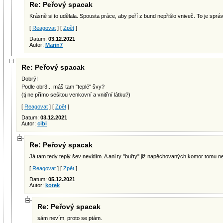
Re: Peřový spacak
Krásně si to udělala. Spousta práce, aby peří z bund nepřišlo vniveč. To je spr
[
Reagovat
] [
Zpět
]
Datum:
03.12.2021
Autor:
Marin7
Re: Peřový spacak
Dobrý!
Podle obr3... máš tam "teplé" švy?
(tj ne přímo sešitou venkovní a vnitřní látku?)
[
Reagovat
] [
Zpět
]
Datum:
03.12.2021
Autor:
cibi
Re: Peřový spacak
Já tam tedy teplý šev nevidím. A ani ty "buřty" již napěchovaných komor tomu n
[
Reagovat
] [
Zpět
]
Datum:
05.12.2021
Autor:
kotek
Re: Peřový spacak
sám nevím, proto se ptám.