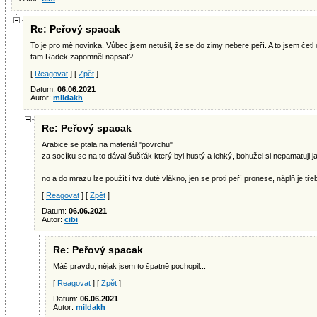
Re: Peřový spacak
To je pro mě novinka. Vůbec jsem netušil, že se do zimy nebere peří. A to jsem čet
tam Radek zapomněl napsat?
[
Reagovat
] [
Zpět
]
Datum:
06.06.2021
Autor:
mildakh
Re: Peřový spacak
Arabice se ptala na materiál "povrchu"
za socíku se na to dával šušťák který byl hustý a lehký, bohužel si nepamatuji j
no a do mrazu lze použít i tvz duté vlákno, jen se proti peří pronese, náplň je tře
[
Reagovat
] [
Zpět
]
Datum:
06.06.2021
Autor:
cibi
Re: Peřový spacak
Máš pravdu, nějak jsem to špatně pochopil...
[
Reagovat
] [
Zpět
]
Datum:
06.06.2021
Autor:
mildakh