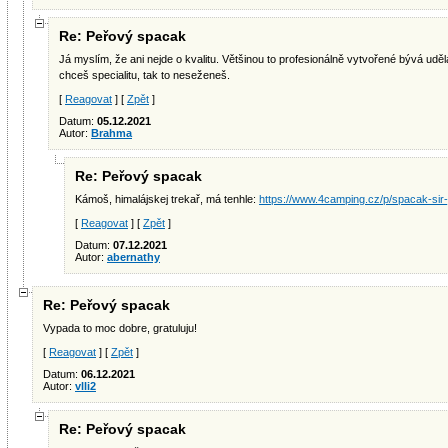
Re: Peřový spacak
Já myslím, že ani nejde o kvalitu. Většinou to profesionálně vytvořené bývá udě
chceš specialitu, tak to neseženeš.
[
Reagovat
] [
Zpět
]
Datum:
05.12.2021
Autor:
Brahma
Re: Peřový spacak
Kámoš, himalájskej trekař, má tenhle:
https://www.4camping.cz/p/spacak-sir-
[
Reagovat
] [
Zpět
]
Datum:
07.12.2021
Autor:
abernathy
Re: Peřový spacak
Vypada to moc dobre, gratuluju!
[
Reagovat
] [
Zpět
]
Datum:
06.12.2021
Autor:
vlli2
Re: Peřový spacak