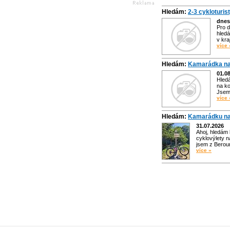
Hledám:
2-3 cykloturis
dnes
Pro d
hledá
v kra
více 
Hledám:
Kamarádka na
01.0
Hled
na ko
Jsem 
více 
Hledám:
Kamarádku na
31.07.2026
Ahoj, hledám
cyklovýlety n
jsem z Bero
více »