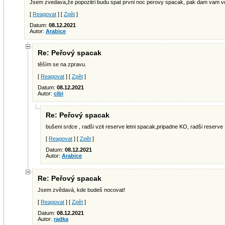
Jsem zvedava,že popozitri budu spat prvni noc perovy spacak, pak dam vam v
[
Reagovat
] [
Zpět
]
Datum:
08.12.2021
Autor:
Arabice
Re: Peřový spacak
těším se na zpravu.
[
Reagovat
] [
Zpět
]
Datum:
08.12.2021
Autor:
cibi
Re: Peřový spacak
bušeni srdce , radši vzit reserve letni spacak,pripadne KO, radši reserve 
[
Reagovat
] [
Zpět
]
Datum:
08.12.2021
Autor:
Arabice
Re: Peřový spacak
Jsem zvědavá, kde budeš nocovat!
[
Reagovat
] [
Zpět
]
Datum:
08.12.2021
Autor:
radka