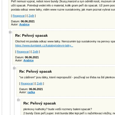
Peří nemusi vyprat, nebot nove bundy 2kusy,manzel a syn odmitli nosit, muzeum sko
ušít spacak. Potrebuji vedet info o material, kolik gram peří do spacak. Už jsem po
poslala odkaz www latky, vidim www ruzne sustakoviny, jak mam poznat vybrat sus
[
Reagovat
] [
Zpět
]
Datum:
06.06.2021
Autor:
Arabice
Re: Peřový spacak
Obchod mi poslala odkaz www latky. Nerozumim typ sustakoviny na perovy sp
https://www.dumlatek.cz/katalog/odevni-latky...
[
Reagovat
] [
Zpět
]
Datum:
06.06.2021
Autor:
Arabice
Re: Peřový spacak
"se zátěrem" jsou látky, které nepropouští - používají se třeba na šití plenk
[
Reagovat
] [
Zpět
]
Datum:
06.06.2021
Autor:
radka
Re: Peřový spacak
plenkovy kalhotky? bude vetši rozmery baleni spacak?
2 bundy čiste peří,super. treti bunda blbe lepi peří s nažehlovaci vložky, n