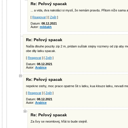
Re: Peřový spacak
... a vida, dva nakoláci si myslí, že nemám pravdu. Přitom níže sama a
[
Reagovat
] [
Zpět
]
Datum:
08.12.2021
Autor:
mildakh
Re: Peřový spacak
Našla dlouhe pouzity zip 2 m, pridam suštak stejny rozmery od zip aby moh
obe dily latku spacak.
[
Reagovat
] [
Zpět
]
Datum:
08.12.2021
Autor:
Arabice
Re: Peřový spacak
nepekne stehy, moc prace opatrne šit s latku, kua klouze latku, nevadi me
[
Reagovat
] [
Zpět
]
Datum:
08.12.2021
Autor:
Arabice
Re: Peřový spacak
Za švy se neomlovej, hřát to bude stejně.