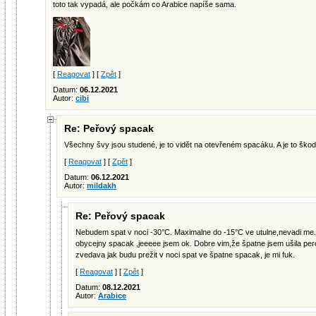
toto tak vypadá, ale počkám co Arabice napíše sama.
[
Reagovat
] [
Zpět
]
Datum:
06.12.2021
Autor:
cibi
Re: Peřový spacak
Všechny švy jsou studené, je to vidět na otevřeném spacáku. A je to škoda,
[
Reagovat
] [
Zpět
]
Datum:
06.12.2021
Autor:
mildakh
Re: Peřový spacak
Nebudem spat v noci -30°C. Maximalne do -15°C ve utulne,nevadi me. 
obycejny spacak ,jeeeee jsem ok. Dobre vim,že špatne jsem ušila pe
zvedava jak budu prežit v noci spat ve špatne spacak, je mi fuk.
[
Reagovat
] [
Zpět
]
Datum:
08.12.2021
Autor:
Arabice