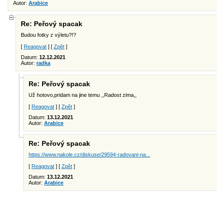
Autor:
Arabice
Re: Peřový spacak
Budou fotky z výletu?!?
[
Reagovat
] [
Zpět
]
Datum:
12.12.2021
Autor:
radka
Re: Peřový spacak
Už hotovo,pridam na jine temu ,,Radost zima,,
[
Reagovat
] [
Zpět
]
Datum:
13.12.2021
Autor:
Arabice
Re: Peřový spacak
https://www.nakole.cz/diskuse/29594-radovani-na...
[
Reagovat
] [
Zpět
]
Datum:
13.12.2021
Autor:
Arabice