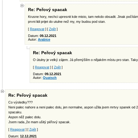
Re: Peřový spacak
Krusne hory, nechci upresnit kde misto, tam nekdo obsadit. Jinak počítám
prvni lidi prijet do utulne než my, my budou pod stan.
[
Reagovat
] [
Zpět
]
Datum:
09.12.2021
Autor:
Arabice
Re: Peřový spacak
O útulny je velký zájem. Já přemýšlím o nějakém místu pro stan. Taky s
[
Reagovat
] [
Zpět
]
Datum:
09.12.2021
Autor:
Quatsch
Re: Peřový spacak
Co výsledky???
Neni palec nahore a neni palec dolu, jen normalne, aspon užila jsem mrtvy spanek od 2
spacaku.
Aspon něž palec dolu.
Jsem rada.,že mam ušitý péřový spacak.
[
Reagovat
] [
Zpět
]
Datum:
12.12.2021