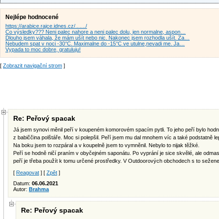
Nejlépe hodnocené
https://arabice.rajce.idnes.cz/......./
Co výsledky??? Neni palec nahore a neni palec dolu, jen normalne, aspon…
Dlouho jsem váhala, že mám ušít nebo nic. Nakonec jsem rozhodla ušít. Za…
Nebudem spat v noci -30°C. Maximalne do -15°C ve utulne,nevadi me. Ja…
Vypada to moc dobre, gratuluju!
[
Zobrazit navigační strom
]
Re: Peřový spacak
Já jsem synovi měnil peří v koupeném komorovém spacím pytli. To jeho peří bylo hodn
z babiččina polštáře. Moc si polepšil. Peří jsem mu dal mnohem víc a také podstatně le
Na boku jsem to rozpáral a v koupelně jsem to vymněnil. Nebylo to nijak těžké.
Peří se hodně ničí praním v obyčejném saponátu. Po vyprání je sice skvělé, ale odmas
peří je třeba použít k tomu určené prostředky. V Outdoorových obchodech s to sežene
[
Reagovat
] [
Zpět
]
Datum:
06.06.2021
Autor:
Brahma
Re: Peřový spacak