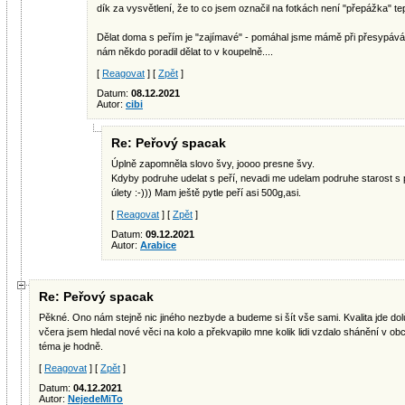
dík za vysvětlení, že to co jsem označil na fotkách není "přepážka" te
Dělat doma s peřím je "zajímavé" - pomáhal jsme mámě při přesypávání
nám někdo poradil dělat to v koupelně....
[
Reagovat
] [
Zpět
]
Datum:
08.12.2021
Autor:
cibi
Re: Peřový spacak
Úplně zapomněla slovo švy, joooo presne švy.
Kdyby podruhe udelat s peří, nevadi me udelam podruhe starost s pe
úlety :-))) Mam ještě pytle peří asi 500g,asi.
[
Reagovat
] [
Zpět
]
Datum:
09.12.2021
Autor:
Arabice
Re: Peřový spacak
Pěkné. Ono nám stejně nic jiného nezbyde a budeme si šít vše sami. Kvalita jde dol
včera jsem hledal nové věci na kolo a překvapilo mne kolik lidi vzdalo shánění v obch
téma je hodně.
[
Reagovat
] [
Zpět
]
Datum:
04.12.2021
Autor:
NejedeMiTo