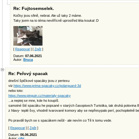
Re: Fujtosemselek.
Kočky jsou sfině, nebrat. Ale už taky 2 máme.
Taky jsem na to téma nevěřícně uprostřed léta koukal :D
[
Reagovat
] [
Zpět
]
Datum:
07.06.2021
Autor:
Bruca
Re: Peřový spacak
dnešní špičkové spacáky jsou z pertexu
viz:
https://www.prima-spacaky.cz/polarguard-3d
nebo toto:
https://www.pinguin.cz/materialy-spacaky
...a neptej se mne, kde ho koupíš.
samotné šití spacáku he popsané v starých časopisech Turistika, tak druhá polovina 80
z hlavy- teplé švy, vhodně tvarované komory aby se nepřesypalo perí, pochopitelně bez
Po pravdě bych se s spacákem nešil - ale nevím co Tě k tomu vede.
[
Reagovat
] [
Zpět
]
Datum:
06.06.2021
Autor:
cibi