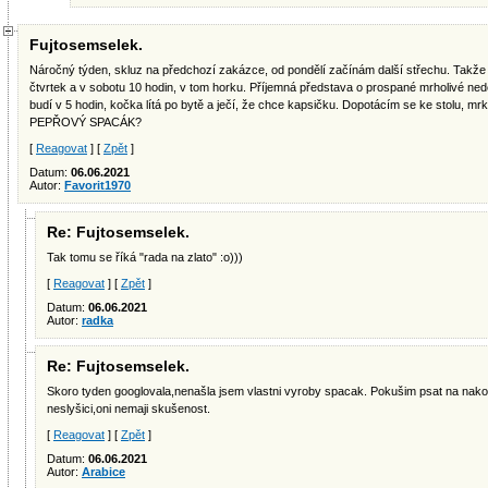
Fujtosemselek.
Náročný týden, skluz na předchozí zakázce, od pondělí začínám další střechu. Takže 
čtvrtek a v sobotu 10 hodin, v tom horku. Příjemná představa o prospané mrholivé ned
budí v 5 hodin, kočka lítá po bytě a ječí, že chce kapsičku. Dopotácím se ke stolu, m
PEPŘOVÝ SPACÁK?
[
Reagovat
] [
Zpět
]
Datum:
06.06.2021
Autor:
Favorit1970
Re: Fujtosemselek.
Tak tomu se říká "rada na zlato" :o)))
[
Reagovat
] [
Zpět
]
Datum:
06.06.2021
Autor:
radka
Re: Fujtosemselek.
Skoro tyden googlovala,nenašla jsem vlastni vyroby spacak. Pokušim psat na nako
neslyšici,oni nemaji skušenost.
[
Reagovat
] [
Zpět
]
Datum:
06.06.2021
Autor:
Arabice