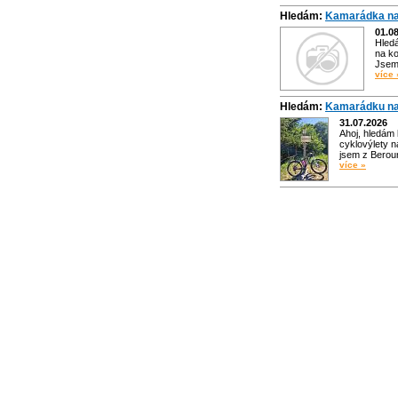
Hledám:
Kamarádka na
01.0
Hled
na ko
Jsem 
více 
Hledám:
Kamarádku na
31.07.2026
Ahoj, hledám
cyklovýlety n
jsem z Bero
více »