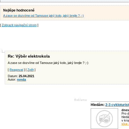
Nejlépe hodnocené
A zase se dozvíme od Tamouse jaký kolo, jaký brejle ? ;-)
[
Zobrazit navigační strom
]
Re: Výběr elektrokola
A zase se dozvíme od Tamouse jaký kolo, jaký brejle ? ;-)
[
Reagovat
] [
Zpět
]
Datum:
25.04.2021
Autor:
ronda
Hledám:
2-3 cykloturis
dnes
Pro d
hledá
v kra
více 