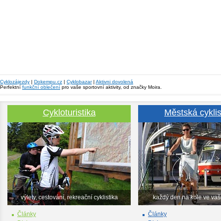
Cyklozájezdy
|
Dokempu.cz
|
Cyklobazar
|
Aktivni dovolená
Perfektní
funkční oblečení
pro vaše sportovní aktivity, od značky Moira.
Cykloturistika
Městská cyklis
výlety, cestování, rekreační cyklistika
každý den na kole ve va
Články
Články