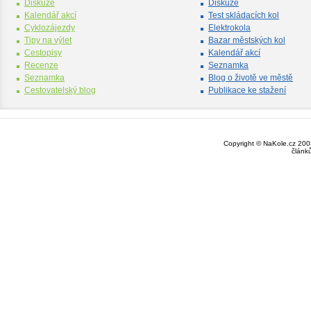
Diskuze
Diskuze
Kalendář akcí
Test skládacích kol
Cyklozájezdy
Elektrokola
Tipy na výlet
Bazar městských kol
Cestopisy
Kalendář akcí
Recenze
Seznamka
Seznamka
Blog o životě ve městě
Cestovatelský blog
Publikace ke stažení
Copyright © NaKole.cz 2003
článk