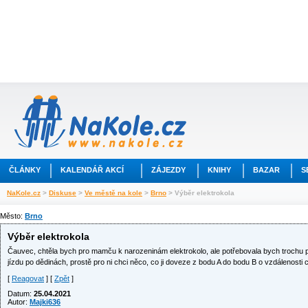
ČLÁNKY
KALENDÁŘ AKCÍ
ZÁJEZDY
KNIHY
BAZAR
S
NaKole.cz
>
Diskuse
>
Ve městě na kole
>
Brno
> Výběr elektrokola
Město:
Brno
Výběr elektrokola
Čauvec, chtěla bych pro mamču k narozeninám elektrokolo, ale potřebovala bych trochu 
jízdu po dědinách, prostě pro ni chci něco, co ji doveze z bodu A do bodu B o vzdálenosti c
[
Reagovat
] [
Zpět
]
Datum:
25.04.2021
Autor:
Majki636