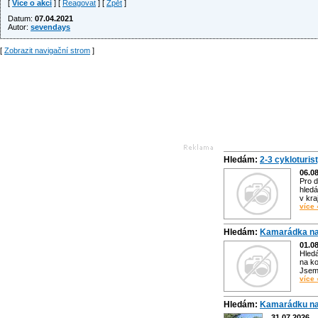
[
Více o akci
] [
Reagovat
] [
Zpět
]
Datum:
07.04.2021
Autor:
sevendays
[
Zobrazit navigační strom
]
Hledám:
2-3 cykloturis
06.0
Pro d
hledá
v kra
více 
Hledám:
Kamarádka na
01.0
Hled
na ko
Jsem 
více 
Hledám:
Kamarádku na
31.07.2026