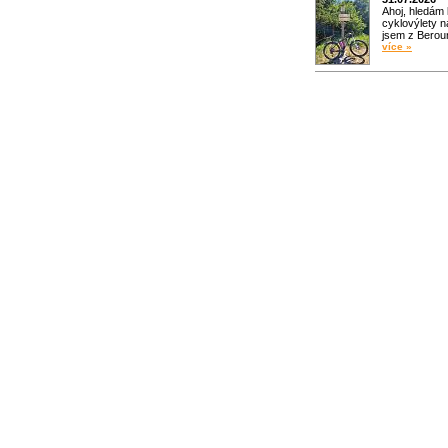
Ahoj, hledám
cyklovýlety n
jsem z Bero
více »