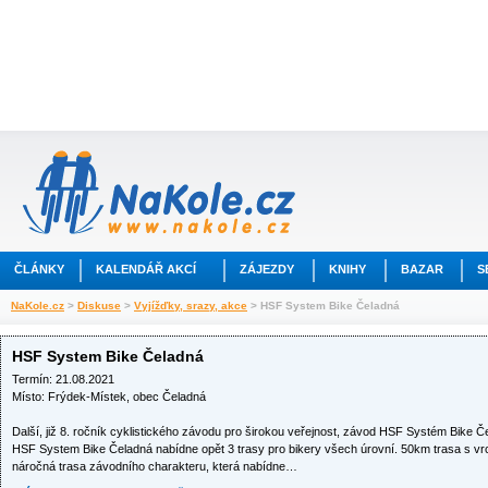
ČLÁNKY
KALENDÁŘ AKCÍ
ZÁJEZDY
KNIHY
BAZAR
S
NaKole.cz
>
Diskuse
>
Vyjížďky, srazy, akce
> HSF System Bike Čeladná
HSF System Bike Čeladná
Termín: 21.08.2021
Místo: Frýdek-Místek, obec Čeladná
Další, již 8. ročník cyklistického závodu pro širokou veřejnost, závod HSF Systém Bike Če
HSF System Bike Čeladná nabídne opět 3 trasy pro bikery všech úrovní. 50km trasa s vr
náročná trasa závodního charakteru, která nabídne…