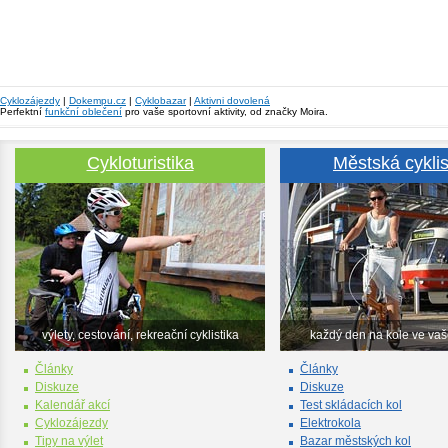
Cyklozájezdy
|
Dokempu.cz
|
Cyklobazar
|
Aktivni dovolená
Perfektní
funkční oblečení
pro vaše sportovní aktivity, od značky Moira.
Cykloturistika
Městská cyklis
výlety, cestování, rekreační cyklistika
každý den na kole ve va
Články
Články
Diskuze
Diskuze
Kalendář akcí
Test skládacích kol
Cyklozájezdy
Elektrokola
Tipy na výlet
Bazar městských kol