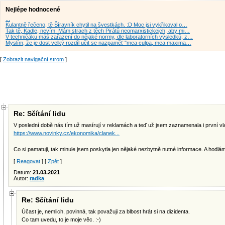
Nejlépe hodnocené
...
Kulantně řečeno, tě Šíravník chytil na švestkách. :D Moc jsi vykřikoval o…
Tak tě, Kadle, nevím. Mám strach z těch Pirátů neomarxistickejch, aby mi…
V techničáku máš zařazení do nějaké normy, dle laboratorních výsledků, z…
Myslím, že je dost velký rozdíl učit se nazpaměť "mea culpa, mea maxima…
[
Zobrazit navigační strom
]
Re: Sčítání lidu
V poslední době nás tím už masírují v reklamách a teď už jsem zaznamenala i první vl
https://www.novinky.cz/ekonomika/clanek...
Co si pamatuji, tak minule jsem poskytla jen nějaké nezbytně nutné informace. A hodlám 
[
Reagovat
] [
Zpět
]
Datum:
21.03.2021
Autor:
radka
Re: Sčítání lidu
Účast je, nemlich, povinná, tak považuji za blbost hrát si na dizidenta.
Co tam uvedu, to je moje věc. :-)