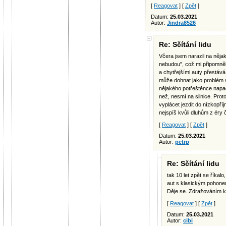
[
Reagovat
] [
Zpět
]
Datum:
25.03.2021
Autor:
Jindra8526
Re: Sčítání lidu
Včera jsem narazil na něja
nebudou", což mi připomněl
a chytřejšími auty přestává
může dohnat jako problém s
nějakého potřeštěnce napa
než, nesmí na silnice. Prot
vyplácet jezdit do nízkopř
nejspíš kvůli dluhům z éry 
[
Reagovat
] [
Zpět
]
Datum:
25.03.2021
Autor:
petrp
Re: Sčítání lidu
tak 10 let zpět se říkalo
aut s klasickým pohone
Děje se. Zdražováním kl
[
Reagovat
] [
Zpět
]
Datum:
25.03.2021
Autor:
cibi