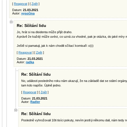
[
Reagovat
] [
Zpět
]
Datum:
21.03.2021
Autor:
vysočina
Re: Sčítání lidu
Jo, hrát si na disidenta může přijít draho.
A právě že každý může uvést, co uzná za vhodné, pak je otázka, do jaké míry 
Ještě si pamatuji, jak k nám chodili sčítací komisaři :o)))
[
Reagovat
] [
Zpět
]
Datum:
21.03.2021
Autor:
radka
Re: Sčítání lidu
No, události posledního roku nám ukazují, že na základě dat se státní orgán
tam kdo napíše. Úplně jedno.
[
Reagovat
] [
Zpět
]
Datum:
21.03.2021
Autor:
Radler
Re: Sčítání lidu
Posledně vyhrožovali 10ti tisíci pokuty, nevím jestli ji někomu dali, nám tedy n