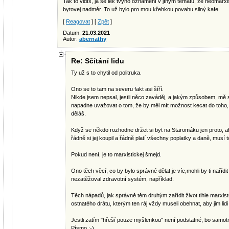
Tak to vidíš, já se lek tvýho oznámení v jíným tématu, že neomarxi
bytovej nadměr. To už bylo pro mou křehkou povahu silný kafe.
[
Reagovat
] [
Zpět
]
Datum:
21.03.2021
Autor:
abernathy
Re: Sčítání lidu
Ty už s to chytil od politruka.
Ono se to tam na severu fakt asi šíří.
Nikde jsem nepsal, jestli něco zaváděj, a jakým způsobem, mě 
napadne uvažovat o tom, že by měl mít možnost kecat do toho
děláš.
Když se někdo rozhodne držet si byt na Staromáku jen proto, a
řádně si jej koupil a řádně platí všechny poplatky a daně, musí 
Pokud není, je to marxistickej šmejd.
Ono těch věcí, co by bylo správné dělat je víc,mohli by ti nařídit
nezatěžoval zdravotní systém, například.
Těch nápadů, jak správně těm druhým zařídit život tihle marxisté
ostnatého drátu, kterým ten ráj vždy museli obehnat, aby jim lidi 
Jestli zatím "hřeší pouze myšlenkou" není podstatné, bo samotn
Písmo :-)