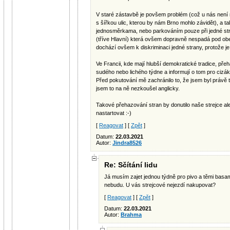
V staré zástavbě je povšem problém (což u nás není
s šířkou ulic, kterou by nám Brno mohlo závidět), a tak
jednosměrkama, nebo parkováním pouze při jedné str
(tříve Hlavní) která ovšem dopravně nespadá pod obec
dochází ovšem k diskriminaci jedné strany, protože je 
Ve Francii, kde mají hlubší demokratické tradice, pře
sudého nebo lichého týdne a informují o tom pro ciz
Před pokutování mě zachránilo to, že jsem byl právě 
jsem to na ně nezkoušel anglicky.
Takové přehazování stran by donutilo naše strejce al
nastartovat :-)
[
Reagovat
] [
Zpět
]
Datum:
22.03.2021
Autor:
Jindra8526
Re: Sčítání lidu
Já musím zajet jednou týdně pro pivo a těmi basa
nebudu. U vás strejcové nejezdí nakupovat?
[
Reagovat
] [
Zpět
]
Datum:
22.03.2021
Autor:
Brahma