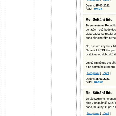
Datum:
25.03.2021
Autor:
ronda
Re: Sčítání lidu
To se nestane. Republika
bohatých, což bude dost
elektroautama, ropáci b
bude přinejhorším plyne
No, a v tom zbytku si li
Octavií 1.9 TDI Pumpe-D
očekávanou dobu dožit
On už jim někdo vysvětlí
a po ostatním je jim prd..
[
Reagovat
] [
Zpět
]
Datum:
25.03.2021
Autor:
Radler
Re: Sčítání lidu
Jenže takhle to nefungu
bída v podzámčí. Musí 
daně, musí být kupní síl
[
Reagovat
] [
Zpět
]