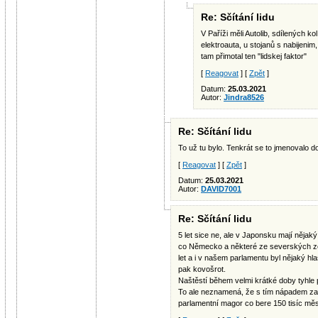
Re: Sčítání lidu
V Paříži měli Autolib, sdílených kol
elektroauta, u stojanů s nabijenim
tam přimotal ten "lidskej faktor"
[
Reagovat
] [
Zpět
]
Datum:
25.03.2021
Autor:
Jindra8526
Re: Sčítání lidu
To už tu bylo. Tenkrát se to jmenovalo
[
Reagovat
] [
Zpět
]
Datum:
25.03.2021
Autor:
DAVID7001
Re: Sčítání lidu
5 let sice ne, ale v Japonsku mají nějaký 
co Německo a některé ze severských ze
let a i v našem parlamentu byl nějaký hl
pak kovošrot.
Naštěstí během velmi krátké doby tyhle 
To ale neznamená, že s tím nápadem za 
parlamentní magor co bere 150 tisíc mě