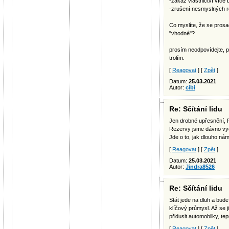
-zákaz vlastnictví více 
-zrušení nesmyslných r
Co myslíte, že se prosa
"vhodné"?
prosím neodpovídejte, po
trolím.
[
Reagovat
] [
Zpět
]
Datum:
25.03.2021
Autor:
cibi
Re: Sčítání lidu
Jen drobné upřesnění, 
Rezervy jsme dávno vyč
Jde o to, jak dlouho ná
[
Reagovat
] [
Zpět
]
Datum:
25.03.2021
Autor:
Jindra8526
Re: Sčítání lidu
Stát jede na dluh a bud
klíčový průmysl. Až se 
přidusit automobilky, te
[
Reagovat
] [
Zpět
]