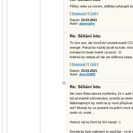
Pěšky nebo za vozem, uhličitej vyfukuješ tak 
[
Reagovat
] [
Zpět
]
Datum:
23.03.2021
Autor:
abernathy
Re: Sčítání lidu
To sice ano, ale množství produkované CO2
energie. Pokud by každý jezdil na kole, míst
exhalacích bude hodně výrazný :-D
Kritická by nebyla až tak ani uhlíková stop
[
Reagovat
] [
Zpět
]
Datum:
23.03.2021
Autor:
Arnošt905
Re: Sčítání lidu
Ale zase třeba taková myšlenka, že v autě s
být promptně sešrotováno, protože je neeko
Málomajetným by mohl na ty nové přispívat s
aut? Musely by se postavit na polích nové au
tavilo víc ocele ...
Hotový ráj na Zemi by tím nastal :-)
Docela by bylo zajímavý to spočítat - co je