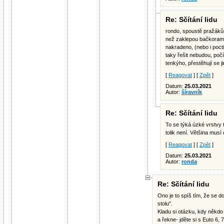
Re: Sčítání lidu
rondo, spoustě pražákům
než zaklepou bačkorama,
nakradeno, (nebo i poct
taky řešit nebudou, počít
tenkýho, přestěhují se ji
[
Reagovat
] [
Zpět
]
Datum:
25.03.2021
Autor:
šíravník
Re: Sčítání lidu
To se týká úzké vrstvy 
tolik není. Většina musí
[
Reagovat
] [
Zpět
]
Datum:
25.03.2021
Autor:
ronda
Re: Sčítání lidu
Ono je to spíš tím, že se do
stolu".
Kladu si otázku, kdy někdo
a řekne- jděte si s Euto 6, 