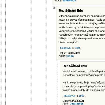
Autor:
Jindra8526
Re: Sčítání lidu
V techničáku máš zařazení do nějaké nor
ideálních provozních podmínek, navíc 
kterého výrobce. Proto vznikají ty neži
vešla do normy. Však i ti opravdu pravov
vědí,jaká je to šaškárna. A tlačí na sta
naměřených hodnot v běžném provozu v
Nálepku ti dají podle napsané kategorie v 
nikoho nezajímá.
[
Reagovat
] [
Zpět
]
Datum:
23.03.2021
Autor:
ronda
Re: Sčítání lidu
No úplně tak to není, u těch nálepek 
Nedostanu německou 2ku jen proto že
Není také pravda, že je nezajímá, jak 
co naměří jsou prostě přizpůsobené ta
taková práce s daty jde o známá jak
[
Reagovat
] [
Zpět
]
Datum:
24.03.2021
Autor:
Jindra8526