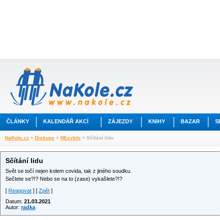
ČLÁNKY
KALENDÁŘ AKCÍ
ZÁJEZDY
KNIHY
BAZAR
S
NaKole.cz
>
Diskuse
>
NEcyklo
> Sčítání lidu
Sčítání lidu
Svět se točí nejen kolem covida, tak z jiného soudku.
Sečtete se?!? Nebo se na to (zase) vykašlete?!?
[
Reagovat
] [
Zpět
]
Datum:
21.03.2021
Autor:
radka