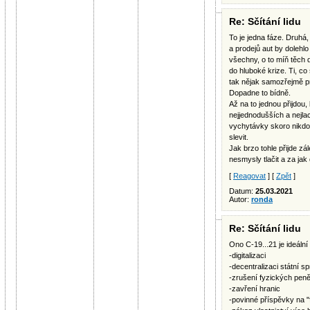
Re: Sčítání lidu
To je jedna fáze. Druhá
a prodejů aut by dolehlo
všechny, o to míň těch 
do hluboké krize. Ti, co 
tak nějak samozřejmě p
Dopadne to bídně.
Až na to jednou přijdou
nejjednodušších a nejl
vychytávky skoro nikd
slevit.
Jak brzo tohle přijde zá
nesmysly tlačit a za ja
[
Reagovat
] [
Zpět
]
Datum:
25.03.2021
Autor:
ronda
Re: Sčítání lidu
Ono C-19...21 je ideální 
-digitalizaci
-decentralizaci státní s
-zrušení fyzických pen
-zavření hranic
-povinné příspěvky na "f