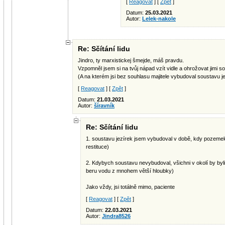
[
Reagovat
] [
Zpět
]
Datum:
25.03.2021
Autor:
Lelek-nakole
Re: Sčítání lidu
Jindro, ty marxistickej šmejde, máš pravdu.
Vzpomněl jsem si na tvůj nápad vzít vidle a ohrožovat jimi s
(A na kterém jsi bez souhlasu majitele vybudoval soustavu j
[
Reagovat
] [
Zpět
]
Datum:
21.03.2021
Autor:
šíravník
Re: Sčítání lidu
1. soustavu jezírek jsem vybudoval v době, kdy pozemek je
restituce)
2. Kdybych soustavu nevybudoval, všichni v okolí by byli
beru vodu z mnohem větší hloubky)
Jako vždy, jsi totálně mimo, paciente
[
Reagovat
] [
Zpět
]
Datum:
22.03.2021
Autor:
Jindra8526