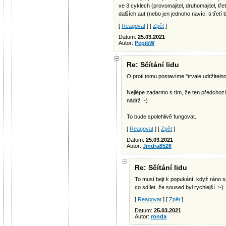
ve 3 cyklech (provomajitel, druhomajitel, tře
dalších aut (nebo jen jednoho navíc, ti třetí 
[
Reagovat
] [
Zpět
]
Datum:
25.03.2021
Autor:
PepikW
Re: Sčítání lidu
O proti tomu postavíme "trvale udržiteln
Nejlépe zadarmo s tím, že ten předchozí
nádrž :-)
To bude spolehlivě fungovat.
[
Reagovat
] [
Zpět
]
Datum:
25.03.2021
Autor:
Jindra8526
Re: Sčítání lidu
To musí bejt k popukání, když ráno 
co sdílet, že soused byl rychlejší. :-)
[
Reagovat
] [
Zpět
]
Datum:
25.03.2021
Autor:
ronda