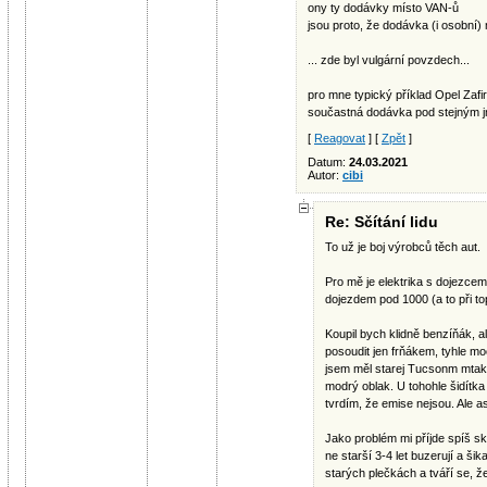
ony ty dodávky místo VAN-ů
jsou proto, že dodávka (i osobní
... zde byl vulgární povzdech...
pro mne typický příklad Opel Zafir
součastná dodávka pod stejným
[
Reagovat
] [
Zpět
]
Datum:
24.03.2021
Autor:
cibi
Re: Sčítání lidu
To už je boj výrobců těch aut.
Pro mě je elektrika s dojezcem
dojezdem pod 1000 (a to při to
Koupil bych klidně benzíňák, a
posoudit jen frňákem, tyhle m
jsem měl starej Tucsonm mtak 
modrý oblak. U tohohle šidítk
tvrdím, že emise nejsou. Ale as
Jako problém mi příjde spíš s
ne starší 3-4 let buzerují a šik
starých plečkách a tváří se, že 