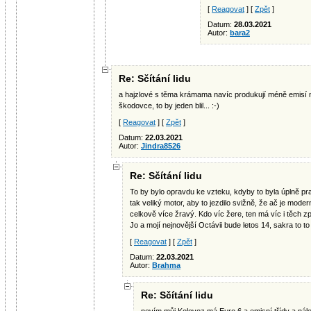
[
Reagovat
] [
Zpět
]
Datum:
28.03.2021
Autor:
bara2
Re: Sčítání lidu
a hajzlové s těma krámama navíc produkují méně emisí n
škodovce, to by jeden blil... :-)
[
Reagovat
] [
Zpět
]
Datum:
22.03.2021
Autor:
Jindra8526
Re: Sčítání lidu
To by bylo opravdu ke vzteku, kdyby to byla úplně pr
tak veliký motor, aby to jezdilo svižně, že ač je modern
celkově více žravý. Kdo víc žere, ten má víc i těch zp
Jo a mojí nejnovější Octávii bude letos 14, sakra to to l
[
Reagovat
] [
Zpět
]
Datum:
22.03.2021
Autor:
Brahma
Re: Sčítání lidu