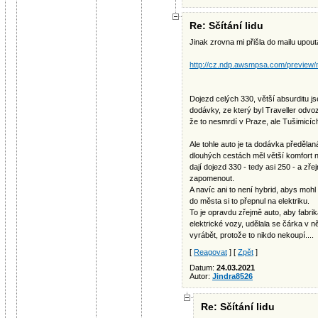
Re: Sčítání lidu
Jinak zrovna mi přišla do mailu upout
http://cz.ndp.awsmpsa.com/preview/
Dojezd celých 330, větší absurditu j
dodávky, ze který byl Traveller odvoz
že to nesmrdí v Praze, ale Tušimicíc
Ale tohle auto je ta dodávka předěla
dlouhých cestách měl větší komfort n
dají dojezd 330 - tedy asi 250 - a zř
zapomenout.
A navíc ani to není hybrid, abys mohl 
do města si to přepnul na elektriku.
To je opravdu zřejmě auto, aby fabrik
elektrické vozy, udělala se čárka v n
vyrábět, protože to nikdo nekoupí....
[
Reagovat
] [
Zpět
]
Datum:
24.03.2021
Autor:
Jindra8526
Re: Sčítání lidu