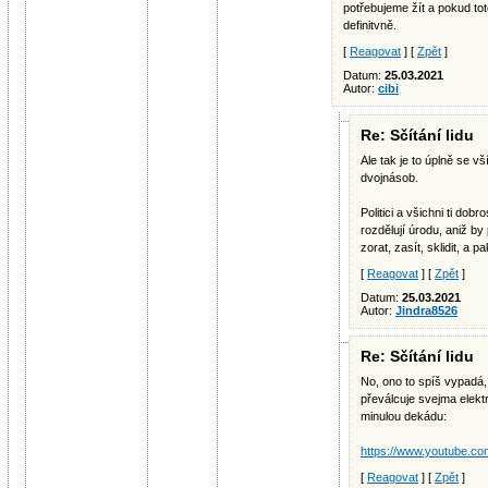
potřebujeme žít a pokud to
definitvně.
[
Reagovat
] [
Zpět
]
Datum:
25.03.2021
Autor:
cibi
Re: Sčítání lidu
Ale tak je to úplně se v
dvojnásob.
Politici a všichni ti dob
rozdělují úrodu, aniž by 
zorat, zasít, sklidit, a
[
Reagovat
] [
Zpět
]
Datum:
25.03.2021
Autor:
Jindra8526
Re: Sčítání lidu
No, ono to spíš vypadá,
převálcuje svejma elek
minulou dekádu:
https://www.youtube.c
[
Reagovat
] [
Zpět
]