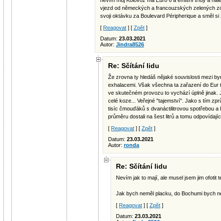
nevím můj Kolovoz má Euro 6 a emisní třídy a nál
vjezd od německých a francouzských zelených zón
svoji oktávku za Boulevard Péripherique a směl si
[
Reagovat
] [
Zpět
]
Datum:
23.03.2021
Autor:
Jindra8526
Re: Sčítání lidu
Že zrovna ty hledáš nějaké souvislosti mezi b
exhalacemi. Však všechna ta zařazení do Eur t
ve skutečném provozu to vychází úplně jinak. 
celé koze... Veřejné "tajemství". Jako s tím z
tisíc čmouďáků s dvanáctilitrovou spotřebou a k
průměru dostali na šest litrů a tomu odpovídají
[
Reagovat
] [
Zpět
]
Datum:
23.03.2021
Autor:
ronda
Re: Sčítání lidu
Nevím jak to mají, ale musel jsem jim ofotit 
Jak bych neměl placku, do Bochumi bych ne
[
Reagovat
] [
Zpět
]
Datum:
23.03.2021