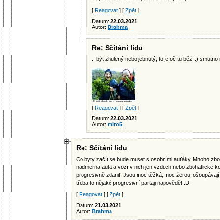
[
Reagovat
] [
Zpět
]
Datum:
22.03.2021
Autor:
Brahma
Re: Sčítání lidu
.. být zhulený nebo jebnutý, to je oč tu běží :) smutn
[
Reagovat
] [
Zpět
]
Datum:
22.03.2021
Autor:
miro5
Re: Sčítání lidu
Co byty začít se bude muset s osobními auťáky. Mnoho zboha
nadměrná auta a vozí v nich jen vzduch nebo zbohatlické ko
progresivně zdanit. Jsou moc těžká, moc žerou, ošoupávají
třeba to nějaké progresivní partaji napovědět :D
[
Reagovat
] [
Zpět
]
Datum:
21.03.2021
Autor:
Brahma