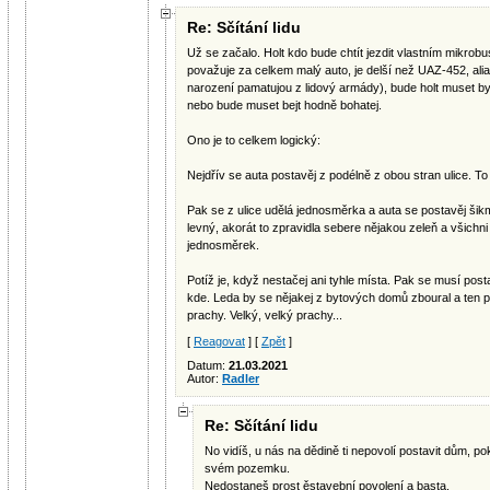
Re: Sčítání lidu
Už se začalo. Holt kdo bude chtít jezdit vlastním mikrob
považuje za celkem malý auto, je delší než UAZ-452, alias 
narození pamatujou z lidový armády), bude holt muset by
nebo bude muset bejt hodně bohatej.
Ono je to celkem logický:
Nejdřív se auta postavěj z podélně z obou stran ulice. To
Pak se z ulice udělá jednosměrka a auta se postavěj šik
levný, akorát to zpravidla sebere nějakou zeleň a všichni
jednosměrek.
Potíž je, když nestačej ani tyhle místa. Pak se musí post
kde. Leda by se nějakej z bytových domů zboural a ten pa
prachy. Velký, velký prachy...
[
Reagovat
] [
Zpět
]
Datum:
21.03.2021
Autor:
Radler
Re: Sčítání lidu
No vidíš, u nás na dědině ti nepovolí postavit dům, 
svém pozemku.
Nedostaneš prost ěstavební povolení a basta.