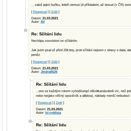
... založ jejich buňku, leiteři nemusí jít příkladem, až dosud (v ČR) tomu
[
Reagovat
] [
Zpět
]
Datum:
21.03.2021
Autor:
AV
Re: Sčítání lidu
Nechápu souvislost se sčítáním.
Jak jsem psal už před 20ti lety, proti sčítání nejsem z obavy o data, a
peněz.
[
Reagovat
] [
Zpět
]
Datum:
21.03.2021
Autor:
Jindra8526
Re: Sčítání lidu
...ono se každým rokem vyhodí/utopí několikanásobně víc, než jedno
nebo ne(jako věčný opozičník a alibista), náklady menší nebudou! :
[
Reagovat
] [
Zpět
]
Datum:
21.03.2021
Autor:
bi-cyklista
Re: Sčítání lidu