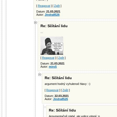
[
Reagovat
] [
Zpět
]
Datum:
21.03.2021
Autor:
Jindra8526
Re: Sčítání lidu
...
[
Reagovat
] [
Zpět
]
Datum:
21.03.2021
Autor:
miro5
Re: Sčítání lidu
argument hodný vyhulenoé hlavy :-)
[
Reagovat
] [
Zpět
]
Datum:
22.03.2021
Autor:
Jindra8526
Re: Sčítání lidu
Argumentačně slabé, ale velice vtipné :p