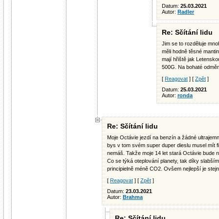
Datum:
25.03.2021
Autor:
Radler
Re: Sčítání lidu
Jim se to rozděluje mn
měli hodně těsné mantin
mají hřiště jak Letensko
500G. Na bohaté odměn
[
Reagovat
] [
Zpět
]
Datum:
25.03.2021
Autor:
ronda
Re: Sčítání lidu
Moje Octávie jezdí na benzín a žádné ultraje
bys v tom svém super duper dieslu musel mít fit
nemáš. Takže moje 14 let stará Octávie bude ne
Co se týká oteplování planety, tak díky slabším
principielně méně CO2. Ovšem nejlepší je stejně
[
Reagovat
] [
Zpět
]
Datum:
23.03.2021
Autor:
Brahma
Re: Sčítání lidu