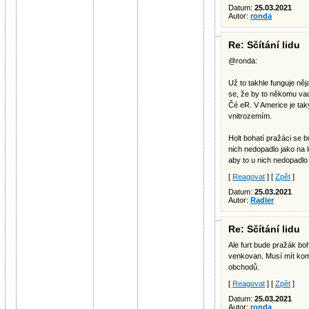
Datum:
25.03.2021
Autor:
ronda
Re: Sčítání lidu
@ronda:
Už to takhle funguje něj
se, že by to někomu vad
Čé eR. V Americe je tak
vnitrozemím.
Holt bohatí pražáci se b
nich nedopadlo jako na l
aby to u nich nedopadlo 
[
Reagovat
] [
Zpět
]
Datum:
25.03.2021
Autor:
Radler
Re: Sčítání lidu
Ale furt bude pražák boh
venkovan. Musí mít komu
obchodů.
[
Reagovat
] [
Zpět
]
Datum:
25.03.2021
Autor:
ronda