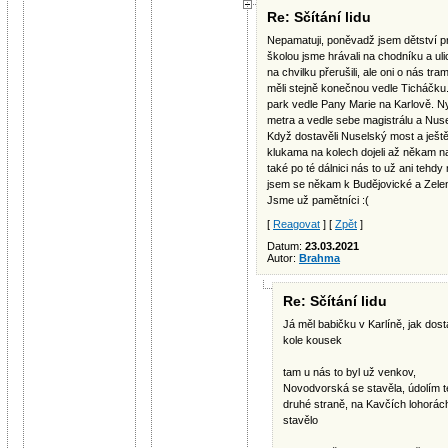
Re: Sčítání lidu
Nepamatuji, poněvadž jsem dětství pr
školou jsme hrávali na chodníku a ulic
na chvilku přerušili, ale oni o nás tr
měli stejně konečnou vedle Ticháčku
park vedle Pany Marie na Karlově. N
metra a vedle sebe magistrálu a Nus
Když dostavěli Nuselský most a ještě n
klukama na kolech dojeli až někam na
také po té dálnici nás to už ani tehdy 
jsem se někam k Budějovické a Zele
Jsme už pamětníci :(
[
Reagovat
] [
Zpět
]
Datum:
23.03.2021
Autor:
Brahma
Re: Sčítání lidu
Já měl babičku v Karlíně, jak dost
kole kousek
tam u nás to byl už venkov,
Novodvorská se stavěla, údolím tek
druhé straně, na Kavčích lohorách
stavělo