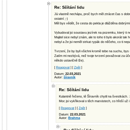
Re: Sčítání lidu
Já vlastně nechápu, proč bych měl ztrácet čas s dobro
ostatní ;-)
Měl bys vědět, že cesta do pekla je dlážděna dobrými
Vybudoval jsi soustavu jezírek na pozemku, který ti ne
Majitel sice nebyl znám, ale to toho ti bylo akorát tak h
nebyl a že jsi neměl strkat rypák do něčeho, co ti nepa
Tvrzení, že by byli všichni kromě tebe na suchu, bys
Zatím mi nezbývá, než tvoje tvrzení považovat za úče
někdo ustavičně lže).
[
Reagovat
] [
Zpět
]
Datum:
22.03.2021
Autor:
šíravník
Re: Sčítání lidu
Kulantně řečeno, tě Šíravník chytil na švestkách. 
Moc jsi vykřikoval o těch marxistech, co hřeší už 
[
Reagovat
] [
Zpět
]
Datum:
22.03.2021
Autor:
Brahma