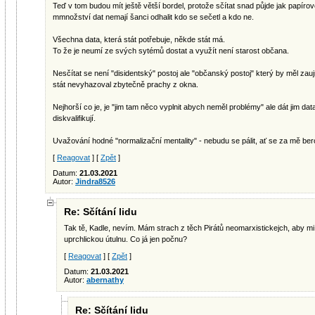
Teď v tom budou mít ještě větší bordel, protože sčítat snad půjde jak papírov
mmnožství dat nemají šanci odhalit kdo se sečetl a kdo ne.
Všechna data, která stát potřebuje, někde stát má.
To že je neumí ze svých sytémů dostat a využít není starost občana.
Nesčítat se není "disidentský" postoj ale "občanský postoj" který by měl za
stát nevyhazoval zbytečně prachy z okna.
Nejhorší co je, je "jim tam něco vyplnit abych neměl problémy" ale dát jim dat
diskvalifikují.
Uvažování hodné "normalizační mentality" - nebudu se pálit, ať se za mě berou
[
Reagovat
] [
Zpět
]
Datum:
21.03.2021
Autor:
Jindra8526
Re: Sčítání lidu
Tak tě, Kadle, nevím. Mám strach z těch Pirátů neomarxistickejch, aby mi
uprchlickou útulnu. Co já jen počnu?
[
Reagovat
] [
Zpět
]
Datum:
21.03.2021
Autor:
abernathy
Re: Sčítání lidu