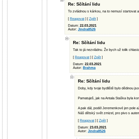
Re: Sčítání lidu
To zvládnou s kárkou, na to nemusí startovat a
[
Reagovat
] [
Zpět
]
Datum:
22.03.2021
Autor:
Jindra8526
Re: Sčítání lidu
Tak to já nezvládnu. Že bych už tolik chlas
[
Reagovat
] [
Zpět
]
Datum:
22.03.2021
Autor:
Brahma
Re: Sčítání lidu
Doby, kdy tvoje bydliště bylo dědinou jso
Pamatuješ, jak na Antala Staška byla k
A pak dál, podél Jeremenkové jen pole a
Náš dětský svět zmizel, pro pivo s autem
[
Reagovat
] [
Zpět
]
Datum:
23.03.2021
Autor:
Jindra8526