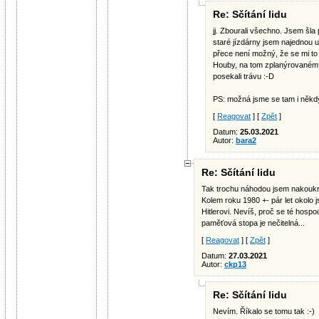
Re: Sčítání lidu
jj. Zbourali všechno. Jsem šl
staré jízdárny jsem najednou uc
přece není možný, že se mi to je
Houby, na tom zplanýrovaném 
posekali trávu :-D
PS: možná jsme se tam i někdy 
[
Reagovat
] [
Zpět
]
Datum:
25.03.2021
Autor:
bara2
Re: Sčítání lidu
Tak trochu náhodou jsem nakouknu
Kolem roku 1980 +- pár let okolo
Hitlerovi. Nevíš, proč se té hospo
paměťová stopa je nečitelná...
[
Reagovat
] [
Zpět
]
Datum:
27.03.2021
Autor:
ckp13
Re: Sčítání lidu
Nevím. Říkalo se tomu tak :-)