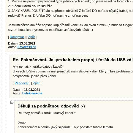
1. Můžete mi prosím pojmenovat typy jednotlivých zdířek, co jsem našel na foťácích - 
2. K čemu která ďoura slouží?
3. JAKÝ KABEL POUŽÍT? Je na přenos obrázků Z foťáků DO noťasu nějaký kabel, nebo
redukci? Přenos Z foťáků DO noťasu, ne z noťasu ven.
Jestli mi někdo dokáže napsat, kup přesně kabel XY do dvou stovek (a bude to fungova
styren-butadien-styrenovou modifikaci asfaltových pásů ;-)
[
Reagovat
] [
Zpět
]
Datum:
13.03.2021
Autor:
Favorit1970
Re: Pokračování: Jakým kabelem propojit foťák do USB zdí
A ty nemáš k foťáku datový kabel?
U všech foťáků co mám a měl jsem, tak mám datový kabel, kterým bez problému pře
nevyndaval, jedině přes kabel.
[
Reagovat
] [
Zpět
]
Datum:
13.03.2021
Autor:
Lelek-nakole
Děkuji za podnětnou odpověď :-)
Re: "A ty nemáš k foťáku datový kabel?"
Bingo!
Kabel nemám a nevím, jaký si pořídit. To je podstata tohoto tématu.