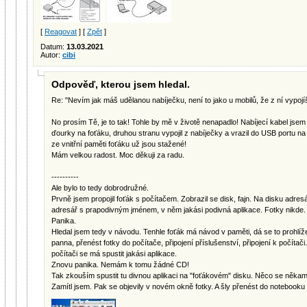
[
Reagovat
] [
Zpět
]
Datum:
13.03.2021
Autor:
cibi
Odpověď, kterou jsem hledal.
Re: "Nevím jak máš udělanou nabíječku, není to jako u mobilů, že z ní vypoj
No prosím Tě, je to tak! Tohle by mě v životě nenapadlo! Nabíjecí kabel jsem
ďourky na foťáku, druhou stranu vypojil z nabíječky a vrazil do USB portu na
ze vnitřní paměti foťáku už jsou stažené!
Mám velkou radost. Moc děkuji za radu.
----------
Ale bylo to tedy dobrodružné.
Prvně jsem propojil foťák s počítačem. Zobrazil se disk, fajn. Na disku adr
adresář s prapodivným jménem, v něm jakási podivná aplikace. Fotky nikde.
Panika.
Hledal jsem tedy v návodu. Tenhle foťák má návod v paměti, dá se to prohlížet n
panna, přenést fotky do počítače, připojení příslušenství, připojení k počítači
počítači se má spustit jakási aplikace.
Znovu panika. Nemám k tomu žádné CD!
Tak zkouším spustit tu divnou aplikaci na "foťákovém" disku. Něco se někam 
Zamítl jsem. Pak se objevily v novém okně fotky. A šly přenést do notebooku 