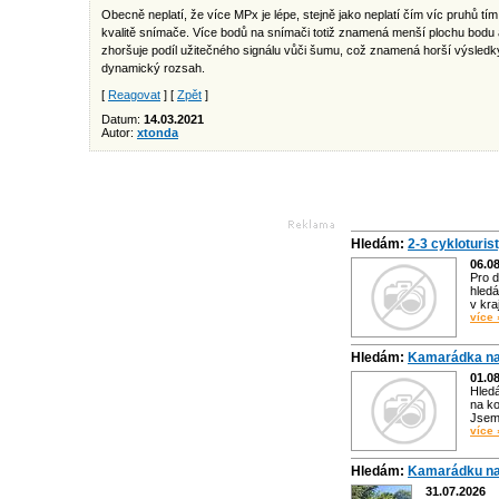
Obecně neplatí, že více MPx je lépe, stejně jako neplatí čím víc pruhů tím v
kvalitě snímače. Více bodů na snímači totiž znamená menší plochu bodu 
zhoršuje podíl užitečného signálu vůči šumu, což znamená horší výsledky
dynamický rozsah.
[
Reagovat
] [
Zpět
]
Datum:
14.03.2021
Autor:
xtonda
Hledám:
2-3 cykloturis
06.0
Pro d
hledá
v kra
více 
Hledám:
Kamarádka na
01.0
Hled
na ko
Jsem 
více 
Hledám:
Kamarádku na
31.07.2026