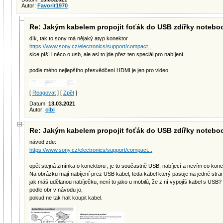
Autor:
Favorit1970
Re: Jakým kabelem propojit foťák do USB zdířky noteb
dík, tak to sony má nějaký atyp konektor
https://www.sony.cz/electronics/support/compact...
sice píší i něco o usb, ale asi to jde přez ten speciál pro nabíjení.
podle mého nejlepšího přesvědčení HDMI je jen pro video.
[
Reagovat
] [
Zpět
]
Datum:
13.03.2021
Autor:
cibi
Re: Jakým kabelem propojit foťák do USB zdířky noteb
návod zde:
https://www.sony.cz/electronics/support/compact...
opět stejná zmínka o konektoru , je to součastně USB, nabíjecí a nevím co kone
Na obrázku mají nabíjení prez USB kabel, teda kabel který pasuje na jedné st
jak máš udělanou nabíječku, není to jako u mobilů, že z ní vypojíš kabel s USB?
podle obr v návodu jo,
pokud ne tak halt koupit kabel.