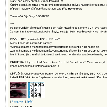
stativ, což je levý obrázek v řadě foťáku 3 :-))
Čili tím je dané, že foťák 3 má (kromě porouchaného chlívku na paměťovou kartu) j
připojení [nejen vnitřní paměti] k noťasu, a to přes HDMI ďouru.
Tento foťák 3 je Sony DSC-HX7V.
****
Po denervujícím překopání sklepa jsem našel krabičku od kamery a v ní dva kabely 
že jsem k ní kabely nekoupil. Asi u ní byly, ale já je nikdy nepotřeboval - více mi 
PRVNÍ KABEL je asi teda USB - USB mini?
Menší konec jde zastrčit do kamery.
Vypnutá kamera s vloženou paměťovou kartou po připojení k NTB nedělá nic.
Zapnutá kamera s vloženou paměťovou kartou po připojení k NTB se zobrazí jako da
Menší konec jde zastrčit i do foťáku 2, ale k tomu nemám doma tužkové baterie, t
DRUHÝ KABEL je asi HDMI "menší konec" - HDMI "větší konec". Menší konec jde zas
konec nemám kam k notebooku připojit :-(
Dílčí závěr: Chci-li vydobýt unikátních 20 fotek z vnitřní paměti Sony DSC-HX7V do 
kabel HDMI "větší konec" spárovat s notebookem, který má velké staré USB chlívk
[
Reagovat
] [
Zpět
]
Datum:
13.03.2021