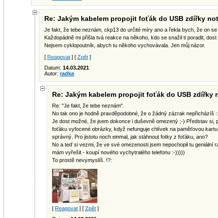
Re: Jakým kabelem propojit foťák do USB zdířky n
Je fakt, že tebe neznám, ckp13 do určité míry ano a řekla bych, že on se
Každopádně mi přišla tvá reakce na někoho, kdo se snažil ti poradit, dost
Nejsem cyklopoutník, abych tu někoho vychovávala. Jen můj názor.
[
Reagovat
] [
Zpět
]
Datum:
14.03.2021
Autor:
radka
Re: Jakým kabelem propojit foťák do USB zdířky
Re: "Je fakt, že tebe neznám".
No tak ono je hodně pravděpodobné, že o žádný zázrak nepřicházíš :-
Je dost možné, že jsem dokonce i duševně omezený ;-) Představ si, pta
foťáku vyfocené obrázky, když nefunguje chlívek na paměťovou kartu
správný. Pro jistotu noch einmal, jak stáhnout fotky z foťáku, ano?
No a teď si vezmi, že ve své omezenosti jsem nepochopil tu geniální 
mám vyřešit - koupí nového vychytralého telefonu :-)))))
To prostě nevymyslíš. !?:
[
Reagovat
] [
Zpět
]