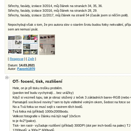
Střechy, fasády, izolace 3/2014, můj článek na stranách 34, 35, 36.
Střechy, fasády, izolace 3/2016, můj článek na stranách 28, 29.
Střechy, fasády, izolace 11/2017, můj článek na straně 54 (časák jsem si něčím polil).
Nepochybuji však o tom, že pro autora slov o starém šrotu budou fotky nekvalitní, přípa
sem ani nemusí psát.
[
Reagovat
] [
Zpět
]
Datum:
14.03.2021
Autor:
Favorit1970
OT- focení, tisk, rozlišení
Hele, on je při tisku trošku problém.
(pardon teď budu vychytralý... bez urážky)
Když si vezmeš lupu, tak je obraz složený z teček 3 základních barev-RGB (nebo
Pamatuješ socíkové noviny? tam to bylo viditelné volným okem, šedost na fotce se ře
No a Tvá fotka se musí sejít s rastrem těch bodů.
Tvá fotka má (příklad) 1000x2000bodu.
Velikost fotografie v článku má být např 10x5cm
to je 4x2"(palce).
Tisk- ten rastr- vyžaduje rozlišení (příklad) 300DPI (dot per inch-bodů na palec) T
1200bodů; a 300x2" 600bodů.