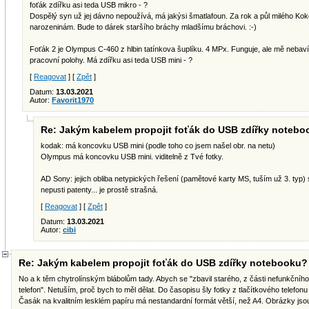
foťák zdířku asi teda USB mikro - ?
Dospělý syn už jej dávno nepoužívá, má jakýsi šmatlafoun. Za rok a půl milého Ko
narozeninám. Bude to dárek staršího bráchy mladšímu bráchovi. :-)
Foťák 2 je Olympus C-460 z hlbin tatínkova šuplíku. 4 MPx. Funguje, ale mě nebav
pracovní polohy. Má zdířku asi teda USB mini - ?
[
Reagovat
] [
Zpět
]
Datum:
13.03.2021
Autor:
Favorit1970
Re: Jakým kabelem propojit foťák do USB zdířky noteb
kodak: má koncovku USB mini (podle toho co jsem našel obr. na netu)
Olympus má koncovku USB mini. viditelně z Tvé fotky.
AD Sony: jejich obliba netypických řešení (pamětové karty MS, tuším už 3. typ)
nepusti patenty... je prostě strašná.
[
Reagovat
] [
Zpět
]
Datum:
13.03.2021
Autor:
cibi
Re: Jakým kabelem propojit foťák do USB zdířky notebooku?
No a k těm chytrolínským blábolům tady. Abych se "zbavil starého, z části nefunkčního 
telefon". Netuším, proč bych to měl dělat. Do časopisu šly fotky z tlačítkového telefon
Časák na kvalitním lesklém papíru má nestandardní formát větší, než A4. Obrázky jsou