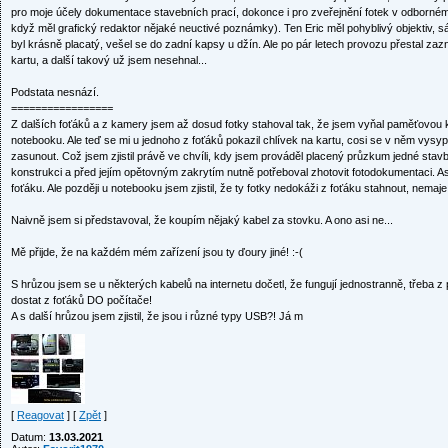
pro moje účely dokumentace stavebních prací, dokonce i pro zveřejnění fotek v odborném 
když měl grafický redaktor nějaké neuctivé poznámky). Ten Eric měl pohyblivý objektiv, 
byl krásně placatý, vešel se do zadní kapsy u džín. Ale po pár letech provozu přestal 
kartu, a další takový už jsem nesehnal...
Podstata nesnází.
=================
Z dalších foťáků a z kamery jsem až dosud fotky stahoval tak, že jsem vyňal paměťovou kar
notebooku. Ale teď se mi u jednoho z foťáků pokazil chlívek na kartu, cosi se v něm vysypa
zasunout. Což jsem zjistil právě ve chvíli, kdy jsem prováděl placený průzkum jedné stavb
konstrukci a před jejím opětovným zakrytím nutně potřeboval zhotovit fotodokumentaci. As
foťáku. Ale později u notebooku jsem zjistil, že ty fotky nedokáži z foťáku stahnout, nemaj
Naivně jsem si představoval, že koupím nějaký kabel za stovku. A ono asi ne...
Mě přijde, že na každém mém zařízení jsou ty ďoury jiné! :-(
S hrůzou jsem se u některých kabelů na internetu dočetl, že fungují jednostranně, třeba z p
dostat z foťáků DO počítače!
A s další hrůzou jsem zjistil, že jsou i různé typy USB?! Já m
[
Reagovat
] [
Zpět
]
Datum:
13.03.2021