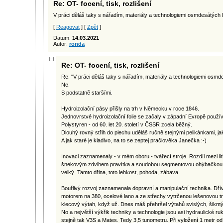
Re: OT- focení, tisk, rozlišení
V práci děláš taky s nářadím, materiály a technologiemi osmdesátých le
[
Reagovat
] [
Zpět
]
Datum:
14.03.2021
Autor:
ronda
Re: OT- focení, tisk, rozlišení
Re: "V práci děláš taky s nářadím, materiály a technologiemi osmde
Ne.
S podstatně staršími.
Hydroizolační pásy přišly na trh v Německu v roce 1846.
Jednovrstvé hydroizolační folie se začaly v západní Evropě používa
Polystyren - od 60. let 20. století v ČSSR zcela běžný.
Dlouhý rovný střih do plechu uděláš ručně stejnými pelikánkami, jak
A jak staré je kladivo, na to se zeptej pračlověka Janečka :-)
Inovaci zaznamenaly - v mém oboru - tvářecí stroje. Rozdíl mezi 
šnekovým zdvihem pravítka a soudobou segmentovou ohýbačkou d
velký. Tamto dřina, toto lehkost, pohoda, zábava.
Bouřlivý rozvoj zaznamenala dopravní a manipulační technika. Dří
motorem na 380, ocelové lano a ze střechy vytrčenou lešenovou t
klecový výtah, když už. Dnes máš přehršel výtahů svislých, šikmý
No a největší výkřik techniky a technologie jsou asi hydraulické r
stejně tak V3S a Mates. Tedy 3,5 tunometru. Při vyložení 1 metr od 