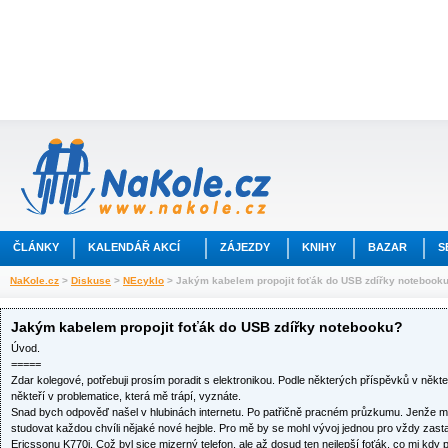
ČLÁNKY
KALENDÁŘ AKCÍ
ZÁJEZDY
KNIHY
BAZAR
S
NaKole.cz
>
Diskuse
>
NEcyklo
> Jakým kabelem propojit foťák do USB zdířky notebook
Jakým kabelem propojit foťák do USB zdířky notebooku?
Úvod.
=====
Zdar kolegové, potřebuji prosím poradit s elektronikou. Podle některých příspěvků v něk
někteří v problematice, která mě trápí, vyznáte.
Snad bych odpověď našel v hlubinách internetu. Po patřičně pracném průzkumu. Jenže mě u
studovat každou chvíli nějaké nové hejble. Pro mě by se mohl vývoj jednou pro vždy zastav
Ericssonu K770i. Což byl sice mizerný telefon, ale až dosud ten nejlepší foťák, co mi kdy p