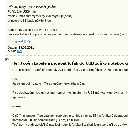
Příp dej fotky kde je to vidět (foták1)
Foťák 2 je USB- mini
foťák3 - máš tam vyfocený videovýstup (hdmi)
připojení USB bude někde jinde
kamera by asi mohla být micro-usb
veškeré kabely koupíš v běžné počítačové prodejně nebo elektru. Dnes po netu.(byť i
[
Reagovat
] [
Zpět
]
Datum:
13.03.2021
Autor:
cibi
Re: Jakým kabelem propojit foťák do USB zdířky notebook
Re: "prosimtě , napiš přesné názvy foťáků, příp vyfoť jejich štítek -> lze dohledat spe
Dík.
Já se jen bojím, abych Tě zbytečně neokrádal o čas.
Po zdlouhavém hledání na internetu si myslím, že mini USB má tvar konkávní, a mi
správně?
--------
Celý "můj problém" se vlastně redukuje na to, jak z nejnovějšího foťáku 3 dostat uni
notebooku. Už se pomalu smiřuji s tím, že těžko.
Teď jsem vytáhl ze skříně nabíjecí kabel k foťáku 3 a zjistil jsem, že patří do zdířk