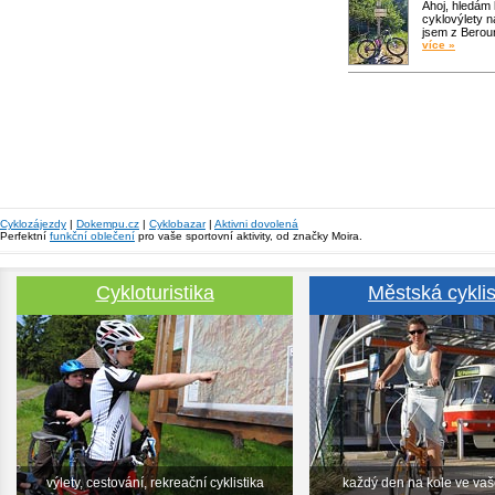
Ahoj, hledám
cyklovýlety n
jsem z Bero
více »
Cyklozájezdy
|
Dokempu.cz
|
Cyklobazar
|
Aktivni dovolená
Perfektní
funkční oblečení
pro vaše sportovní aktivity, od značky Moira.
Cykloturistika
Městská cyklis
výlety, cestování, rekreační cyklistika
každý den na kole ve va