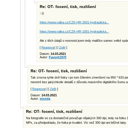
Re: OT- focení, tisk, rozlišení
:-))
https://www.valka.cz/CZK-HR-2501-hydraulicka...
https://www.valka.cz/CZK-HR-1001-hydraulicka...
Ale z těch údajů o nosnosti jsem tedy maličko samec velké spárk
[
Reagovat
] [
Zpět
]
Datum:
14.03.2021
Autor:
Favorit1970
Re: OT- focení, tisk, rozlišení
Tak zrovna tyhle dvě fotky i po tom šíleném zmenšení na 950 * 633 pix
neostré bez jakýchkoliv detailů z důvodu masivního digitálního šumu a s
[
Reagovat
] [
Zpět
]
Datum:
14.03.2021
Autor:
xtonda
Re: OT- focení, tisk, rozlišení
Na fotografie se za dostatečné považuje nějakých 300 dpi, tedy na fotku
MPx, za předpokladu, že fotka je kvalitní. Víc než 300 dpi ani běžné laby.