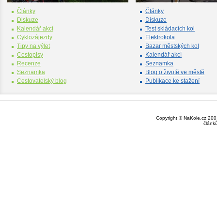
Články
Články
Diskuze
Diskuze
Kalendář akcí
Test skládacích kol
Cyklozájezdy
Elektrokola
Tipy na výlet
Bazar městských kol
Cestopisy
Kalendář akcí
Recenze
Seznamka
Seznamka
Blog o životě ve městě
Cestovatelský blog
Publikace ke stažení
Copyright © NaKole.cz 2003
článk