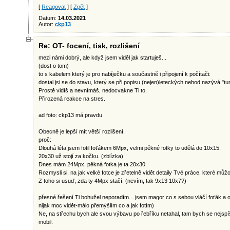
[
Reagovat
] [
Zpět
]
Datum:
14.03.2021
Autor:
ckp13
Re: OT- focení, tisk, rozlišení
mezi námi dobrý, ale když jsem viděl jak startuješ...
(dost o tom)
to s kabelem který je pro nabíječku a součastně i připojení k počítači:
dostal jsi se do stavu, který se při popisu (nejen)leteckých nehod nazývá "tu
Prostě vidíš a nevnímáš, nedocvakne Ti to.
Přirozená reakce na stres.
ad foto: ckp13 má pravdu.
Obecně je lepší mít větší rozlišení.
proč:
Dlouhá léta jsem fotil foťákem 6Mpx, velmi pěkné fotky to udělá do 10x15.
20x30 už stojí za kočku. (zblízka)
Dnes mám 24Mpx, pěkná fotka je ta 20x30.
Rozmysli si, na jak velké fotce je zřetelně vidět detaily Tvé práce, které mů
Z toho si usuď, zda ty 4Mpx stačí. (nevím, tak 9x13 10x7?)
přesné řešení Ti bohužel neporadím... jsem magor co s sebou vláčí foťák a ob
nijak moc vidět-málo přemýšlím co a jak fotím)
Ne, na střechu bych ale svou výbavu po řebříku netahal, tam bych se nejsp
mobil.