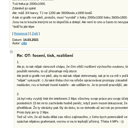
Tvá fotka je 2000x1000.
Zdánlivě jsi splnil.
Ale: máš 3/4 barvy. TJ ne 1200 ale 3600bodu.x1800 bodů
A tak si grafik rve pleš, protože, musí "vyrobit" z fotky 2000x1000 fotku 3600x180
Jsou na to kouzla kterými se to dopočítá a dolepí. Ale není to ono a často to nevyp
"dolů"to jde lépe
[
Reagovat
] [
Zpět
]
Datum:
14.03.2021
Autor:
cibi
Re: OT- focení, tisk, rozlišení
1.
Ale jo, to tak nějak rámcově chápu, že čím větší rozlišení výchozího souboru, tí
pouštět nemohu, to už přesahuje můj obzor.
Ale jestli si grafik rve pleš, aby to dal tak nějak dohromady, tak je to za mě v poř
"nějak" vykouzlil :-) Já také třeba chci na střeše opracovávat prostupy zásadně 
nadávám, rvu si bohaté husté kadeře - ale udělám to. Je to prostě pracnější, ale 
2.
Já byl roky zvyklý fotit tím telefonem 2 Mpx všechny svoje práce pro svoje úče
posledních 15 let mi to zachránilo hodně peněz, když jsem musel dokazovat, že
předělávat. Že ty obrázky pak šly do tisku, to se dohodlo až asi rok po provedení 
Proto byly jen ty 2 Mpx.
Teď už vím, že až budu dělat zas něco zajímavého, z čeho bych potenciálně ve
spáchat nějakou grafomanii, vezmu si na to lepšejší přístroj. Třeba 4 MPx :-))