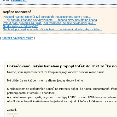
Autor:
Favorit1970
Nejlépe hodnocené
Poslední reakce, jen kvůli tvé sprosté lži. Koupi telefonu jsem ti radil…
.... při žebrání zásadně nevyhrožujeme...... řečeno slovy největšího čecha
Pokud práci provádíš za úplatu, což znamená, že si tě někdo najal jako…
Nestačilo by říct "děkuji"?!?
Nechceš pochopit jednu věc. Grafik tam rozhodně není od toho, aby za tebe…
[
Zobrazit navigační strom
]
Pokračování: Jakým kabelem propojit foťák do USB zdířky n
Naivně jsem si představoval, že koupím nějaký kabel za stovku. A ono asi ne...
Mě přijde, že na každém mém zařízení jsou ty ďoury jiné! :-(
S hrůzou jsem se u některých kabelů na internetu dočetl, že fungují jednostranně, třeba
potřebuji dostat z foťáků DO počítače!
A s další hrůzou jsem zjistil, že jsou i různé typy USB?! Já mám USB ďoury na noťasu ta
A kvůli vládní bandě kreténů nemohu jednoduše zajít do kšeftu s foťákem v ruce a s no
Zadání.
=======