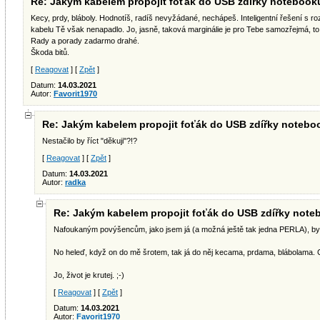
Re: Jakým kabelem propojit foťák do USB zdířky notebook
Kecy, prdy, bláboly. Hodnotíš, radíš nevyžádané, nechápeš. Inteligentní řešení s ro
kabelu Tě však nenapadlo. Jo, jasně, taková marginálie je pro Tebe samozřejmá, to
Rady a porady zadarmo drahé.
Škoda bitů.
[
Reagovat
] [
Zpět
]
Datum:
14.03.2021
Autor:
Favorit1970
Re: Jakým kabelem propojit foťák do USB zdířky noteb
Nestačilo by říct "děkuji"?!?
[
Reagovat
] [
Zpět
]
Datum:
14.03.2021
Autor:
radka
Re: Jakým kabelem propojit foťák do USB zdířky not
Nafoukaným povýšencům, jako jsem já (a možná ještě tak jedna PERLA), by t
No heleď, když on do mě šrotem, tak já do něj kecama, prdama, blábolama. C'
Jo, život je krutej. ;-)
[
Reagovat
] [
Zpět
]
Datum:
14.03.2021
Autor:
Favorit1970