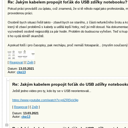
Re: Jakým kabelem propojit foťák do USB zdířky notebooku?
Pokud práci provádíš za úplatu, což znamená, že si tě někdo najal jako profesionála, 
provedenou práci.
Osobně bych situaci řešil takto - zbavil bych se starého, z části nefunkčního šrotu a ko
který tě zbaví problémů s kabely a udělá lepší fotky, než jsi měl dosud. Na dokumentaci
vyzvedneš osobně nejpozději za pár hodin. Problém do budoucna vyřešen. Teď si kup 
ti ho vydá téměř okamžitě.
A pokud fotíš i pro časopisy, pak nechápu, proč nemáš fotoaparát... (myslím současný
[
Reagovat
] [
Zpět
]
Datum:
13.03.2021
Autor:
ckp13
Re: Jakým kabelem propojit foťák do USB zdířky notebook
Ještě jedno video pro ty, kdo by se v USB neorientovali...
https://www.youtube.com/watch?v=pIZREjck9jg
[
Reagovat
] [
Zpět
]
Datum:
13.03.2021
Autor:
ckp13