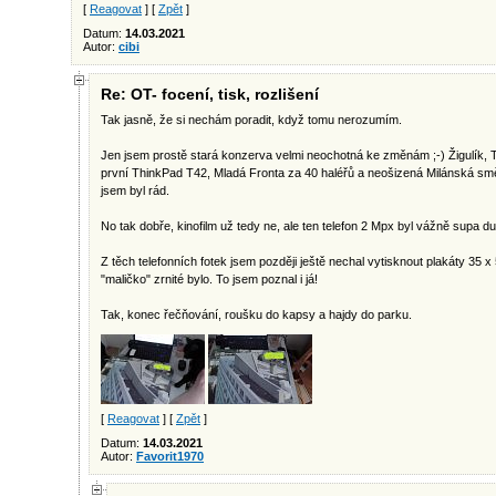
[
Reagovat
] [
Zpět
]
Datum:
14.03.2021
Autor:
cibi
Re: OT- focení, tisk, rozlišení
Tak jasně, že si nechám poradit, když tomu nerozumím.
Jen jsem prostě stará konzerva velmi neochotná ke změnám ;-) Žigulík, Ta
první ThinkPad T42, Mladá Fronta za 40 haléřů a neošizená Milánská směs
jsem byl rád.
No tak dobře, kinofilm už tedy ne, ale ten telefon 2 Mpx byl vážně supa du
Z těch telefonních fotek jsem později ještě nechal vytisknout plakáty 35 
"maličko" zrnité bylo. To jsem poznal i já!
Tak, konec řečňování, roušku do kapsy a hajdy do parku.
[
Reagovat
] [
Zpět
]
Datum:
14.03.2021
Autor:
Favorit1970