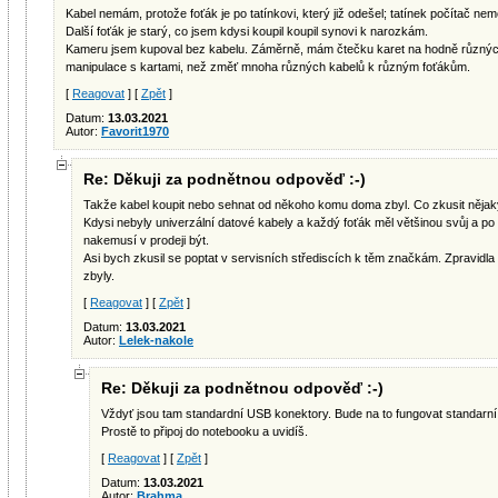
Kabel nemám, protože foťák je po tatínkovi, který již odešel; tatínek počítač nem
Další foťák je starý, co jsem kdysi koupil koupil synovi k narozkám.
Kameru jsem kupoval bez kabelu. Záměrně, mám čtečku karet na hodně různých
manipulace s kartami, než změť mnoha různých kabelů k různým foťákům.
[
Reagovat
] [
Zpět
]
Datum:
13.03.2021
Autor:
Favorit1970
Re: Děkuji za podnětnou odpověď :-)
Takže kabel koupit nebo sehnat od někoho komu doma zbyl. Co zkusit nějak
Kdysi nebyly univerzální datové kabely a každý foťák měl většinou svůj a po
nakemusí v prodeji být.
Asi bych zkusil se poptat v servisních střediscích k těm značkám. Zpravidla 
zbyly.
[
Reagovat
] [
Zpět
]
Datum:
13.03.2021
Autor:
Lelek-nakole
Re: Děkuji za podnětnou odpověď :-)
Vždyť jsou tam standardní USB konektory. Bude na to fungovat standarní U
Prostě to připoj do notebooku a uvidíš.
[
Reagovat
] [
Zpět
]
Datum:
13.03.2021
Autor:
Brahma