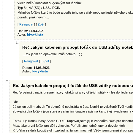
vícefunkční konektor s vysokým rozlišením:
Typ 3b, AV (SD) / USB / DCIN
Mrkni do foťáku který to bude a podle toho se zařiď- nebo pohledej někoho v oko
poradit, jinak nevím....
[
Reagovat
] [
Zpět
]
Datum:
14.03.2021
Autor:
bi-cyklista
Re: Jakým kabelem propojit foťák do USB zdířky not
....tak jsem se opakoval- máš hotovo... ;-)
[
Reagovat
] [
Zpět
]
Datum:
14.03.2021
Autor:
bi-cyklista
Re: Jakým kabelem propojit foťák do USB zdířky notebook
Re: "prosimtě , napiš přesné názvy foťáků, příp vyfoť jejich štítek -> lze dohledat spe
Dík.
Já se jen bojím, abych Tě zbytečně neokrádal o čas. Není-li to vyloženě Tvůj koníče
zbývající dva foťáky jsou staré a zatím jim funguje zápis na kartu i její vyndavání a 
Foťák 1 je Kodak Easy Share CD 40. Kupoval jsem jej k Vánocům 2005 pro desetileté
Mpx, jako první foťák pro děti vyhovuje. Pořídil nám hodně fotek z dovolených.
K foťáku se dala koupit stolní základna, tu jsem nechtěl. Vždy jsem přenášel obra