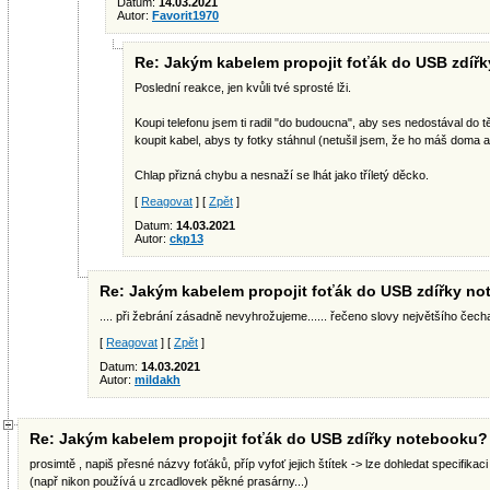
Datum:
14.03.2021
Autor:
Favorit1970
Re: Jakým kabelem propojit foťák do USB zdíř
Poslední reakce, jen kvůli tvé sprosté lži.
Koupi telefonu jsem ti radil "do budoucna", aby ses nedostával do tě
koupit kabel, abys ty fotky stáhnul (netušil jsem, že ho máš doma a
Chlap přizná chybu a nesnaží se lhát jako tříletý děcko.
[
Reagovat
] [
Zpět
]
Datum:
14.03.2021
Autor:
ckp13
Re: Jakým kabelem propojit foťák do USB zdířky n
.... při žebrání zásadně nevyhrožujeme...... řečeno slovy největšího čech
[
Reagovat
] [
Zpět
]
Datum:
14.03.2021
Autor:
mildakh
Re: Jakým kabelem propojit foťák do USB zdířky notebooku?
prosimtě , napiš přesné názvy foťáků, příp vyfoť jejich štítek -> lze dohledat specifikaci
(např nikon používá u zrcadlovek pěkné prasárny...)