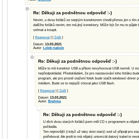
Re: Děkuji za podnětnou odpověď :-)
Nevim, u dvou foťáků se stejným konektorem chodil přenos jen s tím 
dalšího foťáků nevim, ten má jiný konektory. Může být že mu to půjde
sehnat a koupit.
[
Reagovat
] [
Zpět
]
Datum:
13.03.2021
Autor:
Lelek-nakole
Re: Děkuji za podnětnou odpověď :-)
Může to mít konektor USB a přitom nevyhovovat USB normě. U mo
nepředpokládal. Předokládám, že pro nastavování toho foťáku bud
program, ale pro prosté stažení fotek bude stačit windowsí driv
médiem. Bude se to nejspíš chovat jako USB flash.
[
Reagovat
] [
Zpět
]
Datum:
13.03.2021
Autor:
Brahma
Re: Děkuji za podnětnou odpověď :-)
U těch dvou starých foťáků jsem měl CD s programem a nějaké
počitadla.
Ten nejnovější (i když už taky dost starý) sed už připojil pro st
potřeboval. Ale jestli to má nějaký univerzál datový kabel to nev