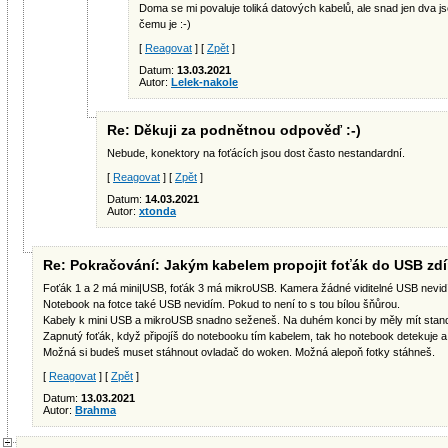
Doma se mi povaluje toliká datových kabelů, ale snad jen dva js
čemu je :-)
[
Reagovat
] [
Zpět
]
Datum:
13.03.2021
Autor:
Lelek-nakole
Re: Děkuji za podnětnou odpověď :-)
Nebude, konektory na foťácích jsou dost často nestandardní.
[
Reagovat
] [
Zpět
]
Datum:
14.03.2021
Autor:
xtonda
Re: Pokračování: Jakým kabelem propojit foťák do USB zdí
Foťák 1 a 2 má mini|USB, foťák 3 má mikroUSB. Kamera žádné viditelné USB nevidí
Notebook na fotce také USB nevidím. Pokud to není to s tou bílou šňůrou.
Kabely k mini USB a mikroUSB snadno seženeš. Na duhém konci by měly mít stan
Zapnutý foťák, když připojíš do notebooku tím kabelem, tak ho notebook detekuje a
Možná si budeš muset stáhnout ovladač do woken. Možná alepoň fotky stáhneš.
[
Reagovat
] [
Zpět
]
Datum:
13.03.2021
Autor:
Brahma