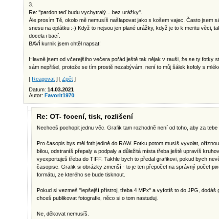
3.
Re: "pardon teď budu vychytralý... bez urážky".
Ále prosím Tě, okolo mě nemusíš našlapovat jako s košem vajec. Často jsem sá
snesu na oplátku :-) Když to nejsou jen plané urážky, když je to k meritu věci, 
docela i bací.
BAVÍ kurnik jsem chtěl napsat!
Hlavně jsem od včerejšího večera pořád ještě tak nějak v rauši, že se ty fotky s
sám nepřišel, protože se tím prostě nezabývám, není to můj šálek kofoly s mlék
[
Reagovat
] [
Zpět
]
Datum:
14.03.2021
Autor:
Favorit1970
Re: OT- focení, tisk, rozlišení
Nechceš pochopit jednu věc. Grafik tam rozhodně není od toho, aby za tebe 
Pro časopis bys měl fotit jedině do RAW. Fotku potom musíš vyvolat, oříznou
bílou, odstraníš přepaly a podpaly a důležitá místa třeba ještě upravíš kruho
vyexportuješ třeba do TIFF. Takhle bych to předal grafikovi, pokud bych nev
časopise. Grafik si obrázky zmenší - to je ten přepočet na správný počet pix
formátu, ze kterého se bude tisknout.
Pokud si vezmeš "lepšejší přístroj, třeba 4 MPx" a vyfotíš to do JPG, dodáš g
chceš publikovat fotografie, něco si o tom nastuduj.
Ne, děkovat nemusíš.