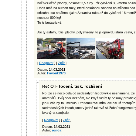
bočnici ložné plochy, nosnost 3,5 tuny. Při vyložení 3,5 metru nosn
Dnes máš na autech ruky, které dosáhnou snadno na střechu nad 
střechou se natáhnou jako Saxanina ruka až do vyložení 16 metrů!
nosnost 800 kg!
To je fantastické.
Ale ty asfalty, folie, plechy, polystyreny, to je opravdu stará vesta,
[
Reagovat
] [
Zpět
]
Datum:
14.03.2021
Autor:
Favorit1970
Re: OT- focení, tisk, rozlišení
No, že se něco dělá od šedesátých let obvykle neznamená, že 
materiálů. Tvůj obor neznám, ale když vidím ty posuny praktic
jen u vás by to ustrnulo. Prd tomu rozumím, ale asi už "netopít
sedmdesátých letech jsme v jedné takové služební funglovce bydle
kvartýru zatejkalo.
[
Reagovat
] [
Zpět
]
Datum:
14.03.2021
Autor:
ronda