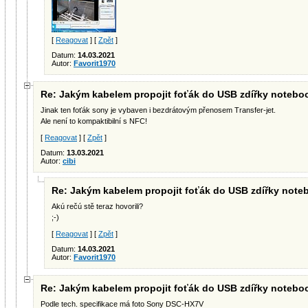
[
Reagovat
] [
Zpět
]
Datum:
14.03.2021
Autor:
Favorit1970
Re: Jakým kabelem propojit foťák do USB zdířky noteb
Jinak ten foťák sony je vybaven i bezdrátovým přenosem Transfer-jet.
Ale není to kompaktibilní s NFC!
[
Reagovat
] [
Zpět
]
Datum:
13.03.2021
Autor:
cibi
Re: Jakým kabelem propojit foťák do USB zdířky not
Akú rečú stě teraz hovorili?
;-)
[
Reagovat
] [
Zpět
]
Datum:
14.03.2021
Autor:
Favorit1970
Re: Jakým kabelem propojit foťák do USB zdířky noteb
Podle tech. specifikace má foto Sony DSC-HX7V