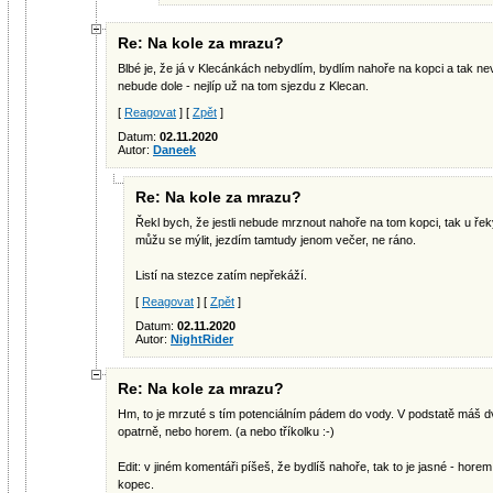
Re: Na kole za mrazu?
Blbé je, že já v Klecánkách nebydlím, bydlím nahoře na kopci a tak ne
nebude dole - nejlíp už na tom sjezdu z Klecan.
[
Reagovat
] [
Zpět
]
Datum:
02.11.2020
Autor:
Daneek
Re: Na kole za mrazu?
Řekl bych, že jestli nebude mrznout nahoře na tom kopci, tak u řeky 
můžu se mýlit, jezdím tamtudy jenom večer, ne ráno.
Listí na stezce zatím nepřekáží.
[
Reagovat
] [
Zpět
]
Datum:
02.11.2020
Autor:
NightRider
Re: Na kole za mrazu?
Hm, to je mrzuté s tím potenciálním pádem do vody. V podstatě máš 
opatrně, nebo horem. (a nebo tříkolku :-)
Edit: v jiném komentáři píšeš, že bydlíš nahoře, tak to je jasné - hor
kopec.