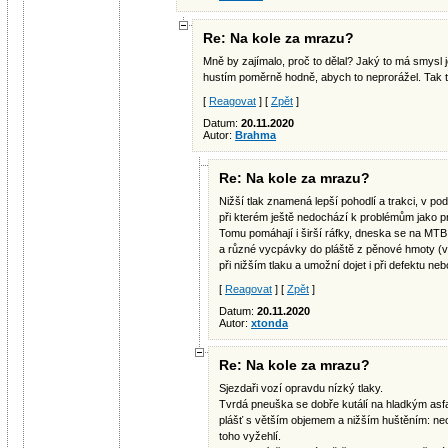
Re: Na kole za mrazu?
Mně by zajímalo, proč to dělal? Jaký to má smysl 
hustím poměrně hodně, abych to neprorážel. Tak 
[
Reagovat
] [
Zpět
]
Datum:
20.11.2020
Autor:
Brahma
Re: Na kole za mrazu?
Nižší tlak znamená lepší pohodlí a trakci, v pod
při kterém ještě nedochází k problémům jako pr
Tomu pomáhají i širší ráfky, dneska se na MTB
a různé vycpávky do pláště z pěnové hmoty (v
při nižším tlaku a umožní dojet i při defektu ne
[
Reagovat
] [
Zpět
]
Datum:
20.11.2020
Autor:
xtonda
Re: Na kole za mrazu?
Sjezdaři vozí opravdu nízký tlaky.
Tvrdá pneuška se dobře kutálí na hladkým asfa
plášť s větším objemem a nižším huštěním: n
toho vyžehlí.