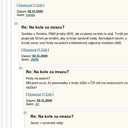
[
Reagovat
] [
Zpět
]
Datum:
02.11.2020
Autor:
ronda
Re: Na kole za mrazu?
Souhlas s Rondou. Plášť je taky těžší, ale za jistotu na ledu to stojí. Tvrdý 
projet tak 50 km po tvrdém, aby si hroty správně sedly. Na kolejích nevím, u
A celý sever vozí hroty na autech a kilometrový nájezd je mnohem větší.
[
Reagovat
] [
Zpět
]
Datum:
02.11.2020
Autor:
JNSK
Re: Na kole za mrazu?
Hroty na autech?
Měl jsem za to, že pneumatiky s hroty může v ČR mít (na motorových vo
služba?
[
Reagovat
] [
Zpět
]
Datum:
02.11.2020
Autor:
Jrr
Re: Na kole za mrazu?
Sever = severské státy