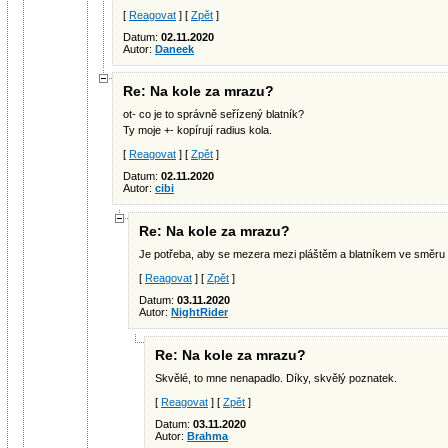
[
Reagovat
] [
Zpět
]
Datum:
02.11.2020
Autor:
Daneek
Re: Na kole za mrazu?
ot- co je to správně seřízený blatník?
Ty moje +- kopírují radius kola.
[
Reagovat
] [
Zpět
]
Datum:
02.11.2020
Autor:
cibi
Re: Na kole za mrazu?
Je potřeba, aby se mezera mezi pláštěm a blatníkem ve směru 
[
Reagovat
] [
Zpět
]
Datum:
03.11.2020
Autor:
NightRider
Re: Na kole za mrazu?
Skvělé, to mne nenapadlo. Díky, skvělý poznatek.
[
Reagovat
] [
Zpět
]
Datum:
03.11.2020
Autor:
Brahma