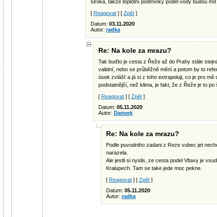
široka, takže teplotní podmínky podél vody budou mít 
[
Reagovat
] [
Zpět
]
Datum:
03.11.2020
Autor:
radka
Re: Na kole za mrazu?
Tak buďto je cesta z Řeže až do Prahy stále stejn
validní, nebo se průběžně mění a potom by to refe
úsek zvlášť a já si z toho extrapoluji, co je pro m
podstatnější, než klima, je fakt, že z Řeže je to po 
[
Reagovat
] [
Zpět
]
Datum:
05.11.2020
Autor:
Daneek
Re: Na kole za mrazu?
Podle puvodniho zadani z Reze vubec jet nech
narazela.
Ale jestli si nyslis, ze cesta podel Vltavy je vs
Kralupech. Tam se take jede moc pekne.
[
Reagovat
] [
Zpět
]
Datum:
05.11.2020
Autor:
radka