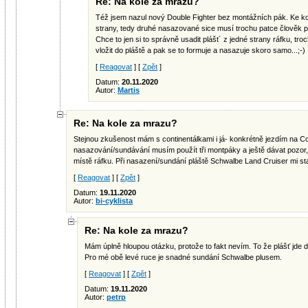
Re: Na kole za mrazu?
Též jsem nazul nový Double Fighter bez montážních pák. Ke ko
strany, tedy druhé nasazované sice musí trochu patce člověk p
Chce to jen si to správně usadit plášt´ z jedné strany ráfku, t
vložit do pláště a pak se to formuje a nasazuje skoro samo...;-)
[
Reagovat
] [
Zpět
]
Datum:
20.11.2020
Autor:
Martis
Re: Na kole za mrazu?
Stejnou zkušenost mám s continentálkami i já- konkrétně jezdím na Con
nasazování/sundávání musím použít tři montpáky a ještě dávat pozor, 
místě ráfku. Při nasazení/sundání pláště Schwalbe Land Cruiser mi sta
[
Reagovat
] [
Zpět
]
Datum:
19.11.2020
Autor:
bi-cyklista
Re: Na kole za mrazu?
Mám úplně hloupou otázku, protože to fakt nevím. To že plášť jde 
Pro mé obě levé ruce je snadné sundání Schwalbe plusem.
[
Reagovat
] [
Zpět
]
Datum:
19.11.2020
Autor:
petrp