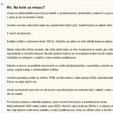
Re: Na kole za mrazu?
Jízda na zledovatělém povrchu je hodně o zkušenostech, předvídání, reakcích a pozor
v pneu je až na druhém místě.
Jezdím na kole celoročně nejen do zaměstnání.Když prší, hodně fouká, je náledí nebo 
Z mých zkušeností....
Kvalitní světlo s výkonem okolo 700 lm. Dokáže na silnici ve tmě odhalit ledovou plotnu 
Nikdy nebrzdím přímo na ledu, ale vždy před nebo za ním. A pokud je to nutné, jen velm
nezastavilo a nezačlo klouzat. Brzdím pokud možno se srovnaným kolem ne při zatáče
Vyhýbám se klopení v zatáčce, kolo snadno podklouzne.
Dávám si pozor na podélné nerovnosti ve směru jízdy(praskliny, vypoukliny a boule na 
cesty, vyjeté koleje v zledovatělém sněhu)
Jezdím pomaleji a stále ve střehu. Příliš rychlá reakce, nebo pohyb může způsobit pád
Pozor na silný boční vítr.
Jízda na kluzkém povrchu se dá trochu nacvičit jízdou na mokrém listí ( náledí ) nebo 
ale ne stejně.
Po mnoha zimách a několika pádech, jsem zkusil zimní pneu s karbidovýmy hroty.
Mají podstatně větší valivý odpor, jsou těžší, hlučné ( jako jízda po štěrku ), a nejsou
Ale mají dobrou směrovou stabilitu, a když podlkouznou vždy se někde chytí a člově