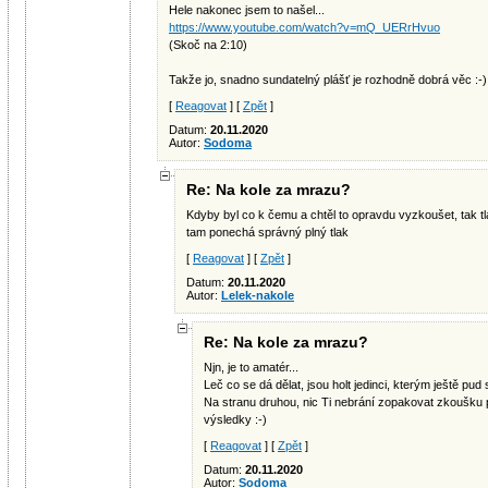
Hele nakonec jsem to našel...
https://www.youtube.com/watch?v=mQ_UERrHvuo
(Skoč na 2:10)
Takže jo, snadno sundatelný plášť je rozhodně dobrá věc :-)
[
Reagovat
] [
Zpět
]
Datum:
20.11.2020
Autor:
Sodoma
Re: Na kole za mrazu?
Kdyby byl co k čemu a chtěl to opravdu vyzkoušet, tak tl
tam ponechá správný plný tlak
[
Reagovat
] [
Zpět
]
Datum:
20.11.2020
Autor:
Lelek-nakole
Re: Na kole za mrazu?
Njn, je to amatér...
Leč co se dá dělat, jsou holt jedinci, kterým ještě p
Na stranu druhou, nic Ti nebrání zopakovat zkoušku p
výsledky :-)
[
Reagovat
] [
Zpět
]
Datum:
20.11.2020
Autor:
Sodoma