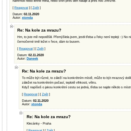
namrholí nebo lehne mlha, nebo sníh přes den nataje a přes noc zmrzne.
[
Reagovat
] [
Zpět
]
Datum:
02.11.2020
Autor:
xtonda
Re: Na kole za mrazu?
Hm, to jste mě nepotěšili. Přemýšlela jsem, jestli třeba u řeky není tepleji :-) No
černočerné tmě ležet v řece, dám to busem.
[
Reagovat
] [
Zpět
]
Datum:
02.11.2020
Autor:
Daneek
Re: Na kole za mrazu?
To může být různé, to záleží na konkrétním místě, může to být mrazový dolí
záležet na konkrétním počasí, teplotě vlhkosti, větru.
Když napíšeš o jakou konkrétní cestu se jedná, třeba se najde někdo s místní
[
Reagovat
] [
Zpět
]
Datum:
02.11.2020
Autor:
xtonda
Re: Na kole za mrazu?
Klecánky - Praha
[
Reagovat
] [
Zpět
]