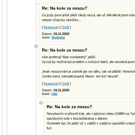
Re: Na kole za mrazu?
Za jízdy jsem ještě plášť nikdy nezul, ale už několikrát jsem trá
nebylo vždycky sluníčko...
[
Reagovat
] [
Zpět
]
Datum:
19.11.2020
Autor:
Sodoma
Re: Na kole za mrazu?
sám preferuji "lépe sundatelný" plášť.
Vyzutí by možná byl problém u nízkých tlaků, ale nesetkal jsem
Jinak nasazování je závislé jak od ráfku, tak od pláště. Histo
Jumbo který nahradil prasklý Mavic- ten šel "akurát".
[
Reagovat
] [
Zpět
]
Datum:
19.11.2020
Autor:
cibi
Re: Na kole za mrazu?
Nevybavím si přesně kde, ale v jakýmsi videu GMBN na "tytru
sjezdovým kole s bezdušákama s tlakem.
Výsledek byl, že plášť už v zátěži v zatáčce upouštěl vzduch a
furt.