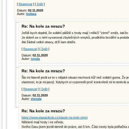
[
Reagovat
] [
Zpět
]
Datum:
02.11.2020
Autor:
bukwa
Re: Na kole za mrazu?
Ještě bych doplnil, že solidní pláště s hroty mají i měkčí "zimní" směs, takže 
Je dobré se s nimi vyvarovat zbytečných smyků, prudkého brzdění a podobn
Ale žádné velké obavy, drží tam dobře.
[
Reagovat
] [
Zpět
]
Datum:
02.11.2020
Autor:
ronda
Re: Na kole za mrazu?
Šlo mi hlavně jestli se to v nějaké situaci nechová hůř než solidní guma. Že je 
vlastnost, to je mi jasný. Kdybych si vzpomněl proč konkrétně mi to tenkrát 
[
Reagovat
] [
Zpět
]
Datum:
02.11.2020
Autor:
xtonda
Re: Na kole za mrazu?
https://www.slapacikolo.cz/plaste-na-kolo-zimni
Některé mají hroty i ve středu.
Svého času jsem jezdil denně do práce, asi 5 km. Část cesty byla polňačka a 