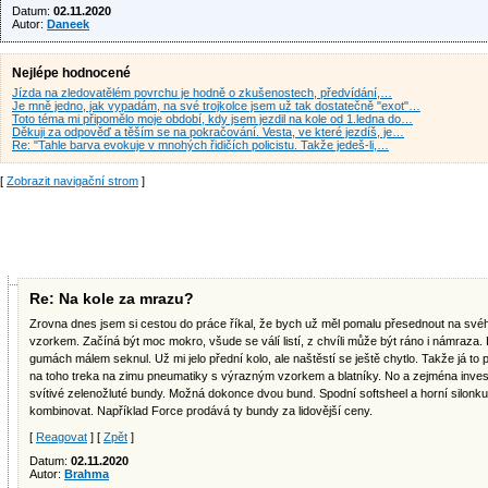
Datum:
02.11.2020
Autor:
Daneek
Nejlépe hodnocené
Jízda na zledovatělém povrchu je hodně o zkušenostech, předvídání,…
Je mně jedno, jak vypadám, na své trojkolce jsem už tak dostatečně "exot"…
Toto téma mi připomělo moje období, kdy jsem jezdil na kole od 1.ledna do…
Děkuji za odpověď a těším se na pokračování. Vesta, ve které jezdíš, je…
Re: "Tahle barva evokuje v mnohých řidičích policistu. Takže jedeš-li,…
[
Zobrazit navigační strom
]
Re: Na kole za mrazu?
Zrovna dnes jsem si cestou do práce říkal, že bych už měl pomalu přesednout na sv
vzorkem. Začíná být moc mokro, všude se válí listí, z chvíli může být ráno i námraza.
gumách málem seknul. Už mi jelo přední kolo, ale naštěstí se ještě chytlo. Takže já to 
na toho treka na zimu pneumatiky s výrazným vzorkem a blatníky. No a zejména invest
svítivé zelenožluté bundy. Možná dokonce dvou bund. Spodní softsheel a horní silonk
kombinovat. Například Force prodává ty bundy za lidovější ceny.
[
Reagovat
] [
Zpět
]
Datum:
02.11.2020
Autor:
Brahma