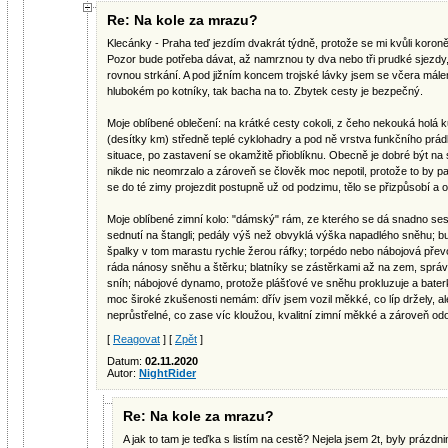
Re: Na kole za mrazu?
Klecánky - Praha teď jezdím dvakrát týdně, protože se mi kvůli koro
Pozor bude potřeba dávat, až namrznou ty dva nebo tři prudké sjezdy
rovnou strkání. A pod jižním koncem trojské lávky jsem se včera málem 
hlubokém po kotníky, tak bacha na to. Zbytek cesty je bezpečný.
Moje oblíbené oblečení: na krátké cesty cokoli, z čeho nekouká holá k
(desítky km) středně teplé cyklohadry a pod ně vrstva funkčního prád
situace, po zastavení se okamžitě přioblíknu. Obecně je dobré být na 
nikde nic neomrzalo a zároveň se člověk moc nepotil, protože to by pak
se do té zimy projezdit postupně už od podzimu, tělo se přizpůsobí a o
Moje oblíbené zimní kolo: "dámský" rám, ze kterého se dá snadno s
sednutí na štangli; pedály výš než obvyklá výška napadlého sněhu; 
špalky v tom marastu rychle žerou ráfky; torpédo nebo nábojová př
ráda nánosy sněhu a štěrku; blatníky se zástěrkami až na zem, sprá
sníh; nábojové dynamo, protože plášťové ve sněhu prokluzuje a bater
moc široké zkušenosti nemám: dřív jsem vozil měkké, co líp držely, al
neprůstřelné, co zase víc kloužou, kvalitní zimní měkké a zároveň odo
[
Reagovat
] [
Zpět
]
Datum:
02.11.2020
Autor:
NightRider
Re: Na kole za mrazu?
A jak to tam je teďka s listím na cestě? Nejela jsem 2t, byly prázdni