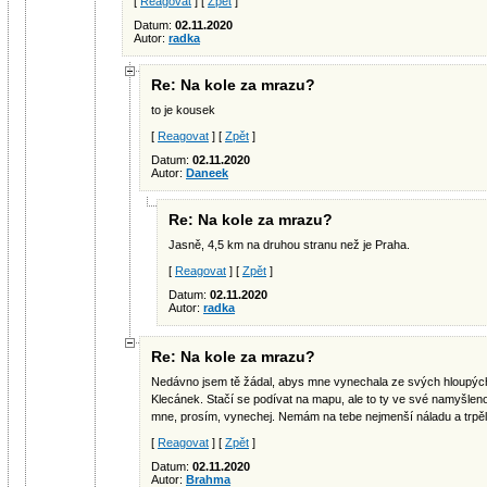
[
Reagovat
] [
Zpět
]
Datum:
02.11.2020
Autor:
radka
Re: Na kole za mrazu?
to je kousek
[
Reagovat
] [
Zpět
]
Datum:
02.11.2020
Autor:
Daneek
Re: Na kole za mrazu?
Jasně, 4,5 km na druhou stranu než je Praha.
[
Reagovat
] [
Zpět
]
Datum:
02.11.2020
Autor:
radka
Re: Na kole za mrazu?
Nedávno jsem tě žádal, abys mne vynechala ze svých hloupých
Klecánek. Stačí se podívat na mapu, ale to ty ve své namyšleno
mne, prosím, vynechej. Nemám na tebe nejmenší náladu a trpěl
[
Reagovat
] [
Zpět
]
Datum:
02.11.2020
Autor:
Brahma