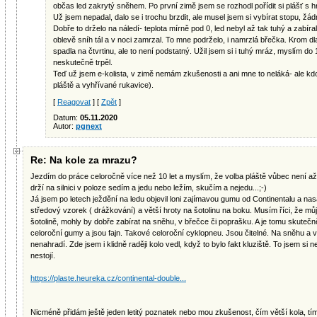
občas led zakrytý sněhem. Po první zimě jsem se rozhodl pořídit si plášť s hr
Už jsem nepadal, dalo se i trochu brzdit, ale musel jsem si vybírat stopu, žád
Dobře to drželo na náledí- teplota mírně pod 0, led nebyl až tak tuhý a zabíra
oblevě sníh tál a v noci zamrzal. To mne podrželo, i namrzlá břečka. Krom dl
spadla na čtvrtinu, ale to není podstatný. Užil jsem si i tuhý mráz, myslím do 
neskutečně trpěl.
Teď už jsem e-kolista, v zimě nemám zkušenosti a ani mne to neláká- ale kdo 
pláště a vyhřívané rukavice).
[
Reagovat
] [
Zpět
]
Datum:
05.11.2020
Autor:
pgnext
Re: Na kole za mrazu?
Jezdím do práce celoročně více než 10 let a myslím, že volba pláště vůbec není až
drží na silnici v poloze sedím a jedu nebo ležím, skučím a nejedu...;-)
Já jsem po letech ježdění na ledu objevil loni zajímavou gumu od Continentalu a nas
středový vzorek ( drážkování) a větší hroty na šotolinu na boku. Musím říci, že můj
šotolině, mohly by dobře zabírat na sněhu, v břečce či poprašku. A je tomu skutečn
celoroční gumy a jsou fajn. Takové celoroční cyklopneu. Jsou čitelné. Na sněhu a
nenahradí. Zde jsem i klidně raději kolo vedl, když to bylo fakt kluziště. To jsem si ne
nestojí.
https://plaste.heureka.cz/continental-double...
Nicméně přidám ještě jeden letitý poznatek nebo mou zkušenost, čím větší kola, tím je 