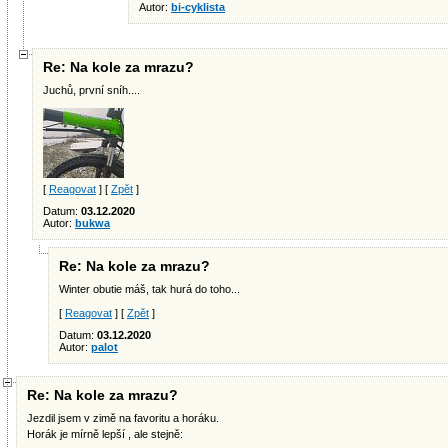
Autor:
bi-cyklista
Re: Na kole za mrazu?
Juchů, první sníh....
[
Reagovat
] [
Zpět
]
Datum:
03.12.2020
Autor:
bukwa
Re: Na kole za mrazu?
Winter obutie máš, tak hurá do toho...
[
Reagovat
] [
Zpět
]
Datum:
03.12.2020
Autor:
palot
Re: Na kole za mrazu?
Jezdil jsem v zimě na favoritu a horáku.
Horák je mírně lepší , ale stejně: