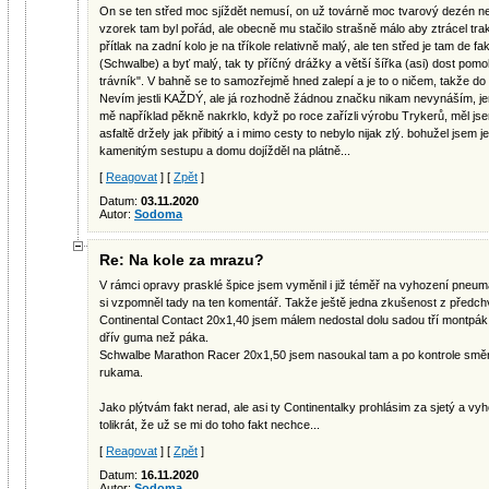
On se ten střed moc sjíždět nemusí, on už továrně moc tvarový dezén ne
vzorek tam byl pořád, ale obecně mu stačilo strašně málo aby ztrácel t
přítlak na zadní kolo je na tříkole relativně malý, ale ten střed je tam de f
(Schwalbe) a byť malý, tak ty příčný drážky a větší šířka (asi) dost pom
trávník". V bahně se to samozřejmě hned zalepí a je to o ničem, takže do 
Nevím jestli KAŽDÝ, ale já rozhodně žádnou značku nikam nevynáším, je
mě například pěkně nakrklo, když po roce zařízli výrobu Trykerů, měl js
asfaltě držely jak přibitý a i mimo cesty to nebylo nijak zlý. bohužel jse
kamenitým sestupu a domu dojížděl na plátně...
[
Reagovat
] [
Zpět
]
Datum:
03.11.2020
Autor:
Sodoma
Re: Na kole za mrazu?
V rámci opravy prasklé špice jsem vyměnil i již téměř na vyhození pneum
si vzpomněl tady na ten komentář. Takže ještě jedna zkušenost z předchv
Continental Contact 20x1,40 jsem málem nedostal dolu sadou tří montpák
dřív guma než páka.
Schwalbe Marathon Racer 20x1,50 jsem nasoukal tam a po kontrole smě
rukama.
Jako plýtvám fakt nerad, ale asi ty Continentalky prohlásim za sjetý a v
tolikrát, že už se mi do toho fakt nechce...
[
Reagovat
] [
Zpět
]
Datum:
16.11.2020
Autor:
Sodoma