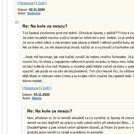
[
Reagovat
] [
Zpět
]
Datum:
02.11.2020
Autor:
Sodoma
Re: Na kole za mrazu?
Tvá špatná zkušenost proti mé dobré. Ořezávat špunty z pláště??? A to ti za 
Já mám na plášti sezonu a půl a nesjel se střed ani o prd. Jediné, co je potře
Je na to velmi citlivý a má tendecí pak plavat a klidně i ráfkem poničit boky pl
Ale za tebe ne, za mě doporučuji zkusit, každý at´si vyzkouší a rozhodne s
...Jinak mě fascinuje, jak zde každý vynáší do nebes značku Schwalbe. Já j
musím řici, že třeba s napojením reflexních pruhů na boku si hlavu moc nelám
mi hází kolikrát více než Rubeny a víceletý plášt klidně začně na boku v pat
spuchří, ale jezdit se na tom dá bezproblémů. Tím chci hlavně říci, že vět
dělá Made in Vietnam nebo China a ta kvalita i těch značek šla rapidně dolů. 
dávno neplatí...
[
Reagovat
] [
Zpět
]
Datum:
03.11.2020
Autor:
Martis
Re: Na kole za mrazu?
Noo, představ si, že to nemáš aktuálně za co vyměnit, ty špunty tě za
denně na tom dojíždíš do práce a máš volnej večer při sledování filmu... 
DoubleFighter a pak strávit večer pižláním špuntů, já říkám že jsem to v r
protože jsem neměl co ztratit a problému to pomohlo.