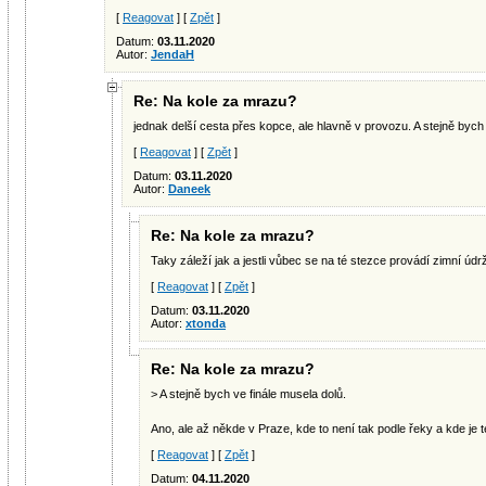
[
Reagovat
] [
Zpět
]
Datum:
03.11.2020
Autor:
JendaH
Re: Na kole za mrazu?
jednak delší cesta přes kopce, ale hlavně v provozu. A stejně bych 
[
Reagovat
] [
Zpět
]
Datum:
03.11.2020
Autor:
Daneek
Re: Na kole za mrazu?
Taky záleží jak a jestli vůbec se na té stezce provádí zimní údr
[
Reagovat
] [
Zpět
]
Datum:
03.11.2020
Autor:
xtonda
Re: Na kole za mrazu?
> A stejně bych ve finále musela dolů.
Ano, ale až někde v Praze, kde to není tak podle řeky a kde je te
[
Reagovat
] [
Zpět
]
Datum:
04.11.2020