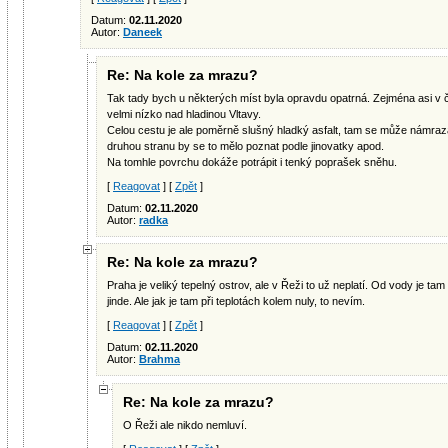
Datum:
02.11.2020
Autor:
Daneek
Re: Na kole za mrazu?
Tak tady bych u některých míst byla opravdu opatrná. Zejména asi v 
velmi nízko nad hladinou Vltavy.
Celou cestu je ale poměrně slušný hladký asfalt, tam se může námraza
druhou stranu by se to mělo poznat podle jinovatky apod.
Na tomhle povrchu dokáže potrápit i tenký poprašek sněhu.
[
Reagovat
] [
Zpět
]
Datum:
02.11.2020
Autor:
radka
Re: Na kole za mrazu?
Praha je veliký tepelný ostrov, ale v Řeži to už neplatí. Od vody je ta
jinde. Ale jak je tam při teplotách kolem nuly, to nevím.
[
Reagovat
] [
Zpět
]
Datum:
02.11.2020
Autor:
Brahma
Re: Na kole za mrazu?
O Řeži ale nikdo nemluví.