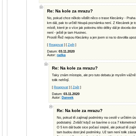
Re: Na kole za mrazu?
No, pokud chce někdo vědět něco o trase Klecánky - Praha a 
km dál, pak to určitě hloupá poznámka není. Z Klecánek je to
místě, které je o více jak polovinu této délky dál je docela 
není - ještě je tam Husinec.
Prostě Řež nejsou Klecánky a jen jsem si na to dovolila upozor
[
Reagovat
] [
Zpět
]
Datum:
03.11.2020
Autor:
radka
Re: Na kole za mrazu?
Taky znám místopis, ale pro tuto debatu je myslím vážně 
tolik nehřejí.
[
Reagovat
] [
Zpět
]
Datum:
03.11.2020
Autor:
Daneek
Re: Na kole za mrazu?
No, pokud tě zajímají podmínky na cestě v určitém ús
podstatný. Zvlášť když se bavíme o cca 7 kilometrec
O 5 km dál bude sice počasí stejné, ale pokud tě za
tam budou dost jiné podmínky. Už tam není tolik zásta