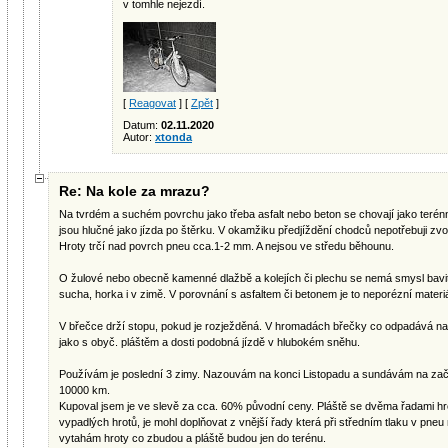
v tomhle nejezdí.
[
Reagovat
] [
Zpět
]
Datum:
02.11.2020
Autor:
xtonda
Re: Na kole za mrazu?
Na tvrdém a suchém povrchu jako třeba asfalt nebo beton se chovají jako terén
jsou hlučné jako jízda po štěrku. V okamžiku předjíždění chodců nepotřebuji zvo
Hroty trčí nad povrch pneu cca.1-2 mm. A nejsou ve středu běhounu.
O žulové nebo obecně kamenné dlažbě a kolejích či plechu se nemá smysl bavi
sucha, horka i v zimě. V porovnání s asfaltem či betonem je to neporézní materi
V břečce drží stopu, pokud je rozježděná. V hromadách břečky co odpadává např
jako s obyč. pláštěm a dosti podobná jízdě v hlubokém sněhu.
Používám je poslední 3 zimy. Nazouvám na konci Listopadu a sundávám na začá
10000 km.
Kupoval jsem je ve slevě za cca. 60% původní ceny. Pláště se dvěma řadami hr
vypadlých hrotů, je mohl doplňovat z vnější řady která při středním tlaku v pneu
vytahám hroty co zbudou a pláště budou jen do terénu.