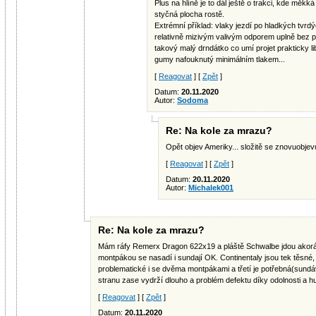
Plus na hlíně je to dál ještě o trakci, kde měk
styčná plocha rostě.
Extrémní příklad: vlaky jezdí po hladkých tvrd
relativně mizivým valivým odporem uplně bez p
takový malý drndátko co umí projet prakticky l
gumy nafouknutý minimálním tlakem...
[
Reagovat
] [
Zpět
]
Datum:
20.11.2020
Autor:
Sodoma
Re: Na kole za mrazu?
Opět objev Ameriky... složitě se znovuobjevu
[
Reagovat
] [
Zpět
]
Datum:
20.11.2020
Autor:
Michalek001
Re: Na kole za mrazu?
Mám ráfy Remerx Dragon 622x19 a pláště Schwalbe jdou akorát-
montpákou se nasadí i sundají OK. Continentaly jsou tek těsné,
problematické i se dvěma montpákami a třetí je potřebná(sund
stranu zase vydrží dlouho a problém defektu díky odolnosti a hu
[
Reagovat
] [
Zpět
]
Datum:
20.11.2020