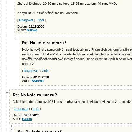
2h. rychlé chůze, 20-30 min. na kole, 15-25 min. autem, 40 min. MHD.
Nebydlím v České nížině, ale na Slovácku.
[
Reagovat
] [
Zpět
]
Datum:
02.11.2020
Autor:
bukwa
Re: Na kole za mrazu?
Nojo, já když si vezmu dobrý respirátor, tak to v Praze těch pár dnů přežij
většinou není. A také Praha má vlastní klima o několik stupňů teplejší než ok
dokáže rozdělovat bouřkové mraky ženoucí se na centrum v půli a odsouvat je
obkrouží.
[
Reagovat
] [
Zpět
]
Datum:
02.11.2020
Autor:
Brahma
Re: Na kole za mrazu?
Jak daleko do práce jezdíš? Letos se chystám, že do vlaku nevlezu a už se to blíž
[
Reagovat
] [
Zpět
]
Datum:
02.11.2020
Autor:
Radek
Re: Na kole za mrazu?