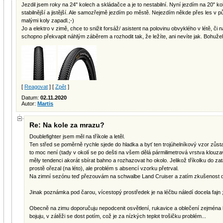
Jezdil jsem roky na 24" kolech a skládačce a je to nestabilní. Nyní jezdím na 20" ko
stabilnější a jistější. Ale samozřejmě jezdím po městě. Nejezdím někde přes les v 
malými koly zapadl.;-)
Jo a elektro v zimě, chce to snižit forsáž/ asistent na polovinu obvyklého v létě, či n
schopno překvapit náhlým záběrem a rozhodit tak, že ležíte, ani nevíte jak. Bohužel 
[
Reagovat
] [
Zpět
]
Datum:
02.11.2020
Autor:
Martis
Re: Na kole za mrazu?
Doublefighter jsem měl na tříkole a letěl.
Ten střed se poměrně rychle sjede do hladka a byť ten trojúhelníkový vzor zůst
to moc není (tady v okolí se po dešti na všem dělá pármilimetrová vrstva klouz
měly tendenci akorát sbírat bahno a rozhazovat ho okolo. Jelikož tříkolku do za
prostě ořezal (na léto), ale problém s absencí vzorku přetrval.
Na zimní sezónu teď přezouvám na schwalbe Land Cruiser a zatím zkušenost 
Jinak poznámka pod čarou, vícestopý prostředek je na léčbu náledí docela fajn ;
Obecně na zimu doporučuju nepodcenit osvětlení, rukavice a oblečení zejména h
bojuju, v zátěži se dost potím, což je za nízkých teplot trošičku problém...