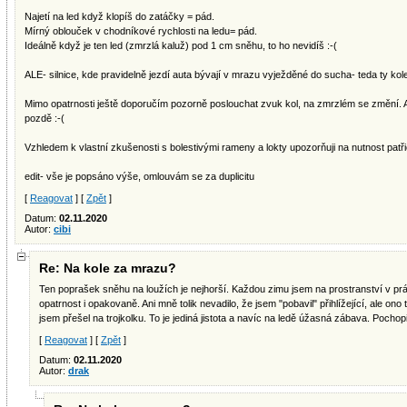
Najetí na led když klopíš do zatáčky = pád.
Mírný oblouček v chodníkové rychlosti na ledu= pád.
Ideálně když je ten led (zmrzlá kaluž) pod 1 cm sněhu, to ho nevidíš :-(
ALE- silnice, kde pravidelně jezdí auta bývají v mrazu vyježděné do sucha- teda ty kole
Mimo opatrnosti ještě doporučím pozorně poslouchat zvuk kol, na zmrzlém se změní. Ale
pozdě :-(
Vzhledem k vlastní zkušenosti s bolestivými rameny a lokty upozorňuji na nutnost patři
edit- vše je popsáno výše, omlouvám se za duplicitu
[
Reagovat
] [
Zpět
]
Datum:
02.11.2020
Autor:
cibi
Re: Na kole za mrazu?
Ten poprašek sněhu na loužích je nejhorší. Každou zimu jsem na prostranství v pr
opatrnost i opakovaně. Ani mně tolik nevadilo, že jsem "pobavil" přihlížející, ale ono 
jsem přešel na trojkolku. To je jediná jistota a navíc na ledě úžasná zábava. Pochopi
[
Reagovat
] [
Zpět
]
Datum:
02.11.2020
Autor:
drak