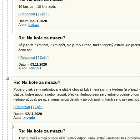
10 km. tam ,10 km. zpět.
[
Reagovat
] [
Zpět
]
Datum:
02.11.2020
Autor:
bukwa
Re: Na kole za mrazu?
Já jezdím 7 km tam, 7 km zpět, ale je to v Praze, takže tepelný ostrov. Ale párkrá
čeho bát.
[
Reagovat
] [
Zpět
]
Datum:
03.11.2020
Autor:
JendaH
Re: Na kole za mrazu?
Popiš víc jak se ty nahrotované pláště chovají když není sníh na tvrdém (a případ
dlažba, koleje apod. a nebo naopak břečka. Jednou sem se v jedné prodejně o tom 
nedoporučuval, ale už si nepamatuju detaily v jakých podmínkách se to prý nechov
[
Reagovat
] [
Zpět
]
Datum:
02.11.2020
Autor:
xtonda
Re: Na kole za mrazu?
Trochu hučí a mají o něco větší valivý odpor. Jinak jízdní vlastnosti bez problém