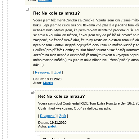
Re: Na kole za mrazu?
Včera jsem též měnil Contika za Contíka. Vzadu jsem loni v zimě málo 
boku. Lepil jsem to celou sezonu flekama vně pláště a jezdil na tom ješ
ucházet kolo. Myslel jsem, že jsem ráfkem defintivně procvak duši. Ta
se stalo a koukám jak blázen, čekal jsem diry do pláště až dovnitř na b
zalepené, ale žádná velká díra, že to by rostlo,ale o ostrou hranu té d
bych na tom Contiku nejspiš odjel ještě celou zimu a možná klidně jezdil
Poučení pro příště: Contíky musím řádně foukat a tlak častěji kontrolova
Jezdím na nich denně a celoročně již druhým rokem a kdybych nepros
mého malého huštění) tak jezdím dál a vůbec nic. Přední plášt´je abs
dále.;-)
[
Reagovat
] [
Zpět
]
Datum:
19.11.2020
Autor:
Martis
Re: Na kole za mrazu?
Včera som obul Continental RIDE Tour Extra Puncture Belt 16x1.75 
Uvidim keď vyskúšam. Obuť sa dal bez náradia.
[
Reagovat
] [
Zpět
]
Datum:
19.11.2020
Autor:
palot