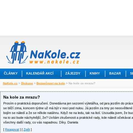
ČLÁNKY
KALENDÁŘ AKCÍ
ZÁJEZDY
KNIHY
BAZAR
S
NaKole.cz
>
Diskuse
>
Bezpečnost na kole
> Na kole za mrazu?
Na kole za mrazu?
Prosím o praktická doporučení. Donedávna jen sezonní výletářka, od jara jezdím do práce,
se blíží zima, koncem týdne už má být v noci pod nulou. Já jezdím za tmy po neosvětlené 
bojím se náledí a že se někde natáhnu. Když ne na ledu, tak na listí. Usoudila jsem, že bude
na to asi bude náchylnější, že? Uvítám zkušenosti a praktické rady, kde náledí očekávat a
všechny další rady, co vás napadnou. Díky. Daniela
[
Reagovat
] [
Zpět
]