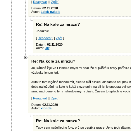
[
Reagovat
] [
Zpět
]
Datum:
02.11.2020
Autor:
Lelek-nakole
Re: Na kole za mrazu?
Jo takhle...
[
Reagovat
] [
Zpět
]
Datum:
02.11.2020
Autor:
Jrr
Re: Na kole za mrazu?
Jo, kámoš žije ve Finsku a kdysi mi psal, že si pláště s hroty pořídil a c
vždycky jenom led.
Auta to tam legálně mohou mít, sice to ničí silnice, ale tam to asi jinak 
doba na ježdění na kole je když sleze sníh, na silnici je spousta svins
silnic nadrceného těmi nahrotovanými plášti. Časem to spláchne voda n
[
Reagovat
] [
Zpět
]
Datum:
02.11.2020
Autor:
xtonda
Re: Na kole za mrazu?
Tady sem našel jedno foto, prý po cestě z práce. Je to tedy dávno, 